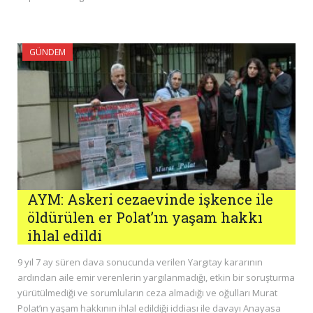
GÜNDEM
AYM: Askeri cezaevinde işkence ile
öldürülen er Polat’ın yaşam hakkı
ihlal edildi
9 yıl 7 ay süren dava sonucunda verilen Yargıtay kararının
ardından aile emir verenlerin yargılanmadığı, etkin bir soruşturma
yürütülmediği ve sorumluların ceza almadığı ve oğulları Murat
Polat’ın yaşam hakkının ihlal edildiği iddiası ile davayı Anayasa