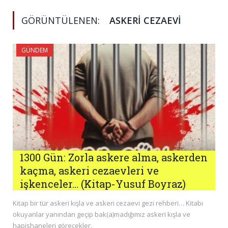
GÖRÜNTÜLENEN:
ASKERI CEZAEVI
GÜNDEM
1300 Gün: Zorla askere alma, askerden
kaçma, askeri cezaevleri ve
işkenceler… (Kitap-Yusuf Boyraz)
Kitap bir tür askeri kışla ve askeri cezaevi gezi rehberi… Kitabı
okuyanlar yanından geçip bak(a)madığımız askeri kışla ve
hapishaneleri görecekler.