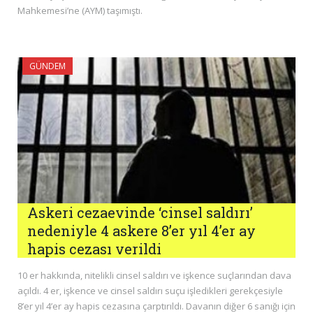
Mahkemesi’ne (AYM) taşımıştı.
GÜNDEM
Askeri cezaevinde ‘cinsel saldırı’
nedeniyle 4 askere 8’er yıl 4’er ay
hapis cezası verildi
10 er hakkında, nitelikli cinsel saldırı ve işkence suçlarından dava
açıldı. 4 er, işkence ve cinsel saldırı suçu işledikleri gerekçesiyle
8’er yıl 4’er ay hapis cezasına çarptırıldı. Davanın diğer 6 sanığı için