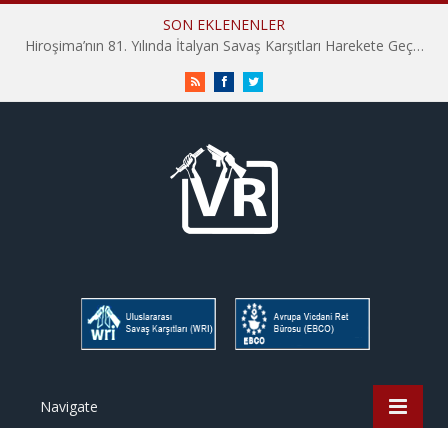
SON EKLENENLER
Hiroşima’nın 81. Yılında İtalyan Savaş Karşıtları Harekete Geçti: “Hatırlamak yeterli değil”
RSS
Facebook
Twitter
Navigate