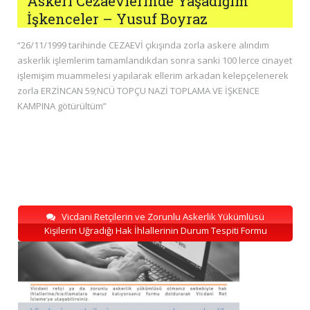
Askeri Cezaevlerinde Yaşadığım
İşkenceler – Yusuf Boyraz
“26/11/1999 tarihinde CEZAEVİ çıkışında zorla askere alındım
askerlik işlemlerim tamamlandıkdan sonra sanki 100 lerce cinayet
işlemişim muammelesi yapılarak ellerim arkadan kelepçelenerek
zorla ERZİNCAN 59;NCÜ TOPÇU NAZİ TOPLAMA VE İŞKENCE
KAMPINA götürültüm”
Vicdani Retçilerin ve Zorunlu Askerlik Yükümlüsü
Kişilerin Uğradığı Hak İhlallerinin Durum Tespiti Formu