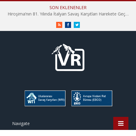
SON EKLENENLER
Hiroşima’nın 81. Yılında İtalyan Savaş Karşıtları Harekete Geçti: “Hatırlamak yeterli değil”
RSS
Facebook
Twitter
Navigate