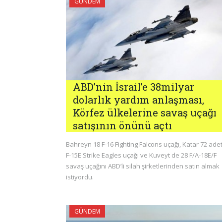
GÜNDEM
ABD’nin İsrail’e 38milyar
dolarlık yardım anlaşması,
Körfez ülkelerine savaş uçağı
satışının önünü açtı
Bahreyn 18 F-16 Fighting Falcons uçağı, Katar 72 ade
F-15E Strike Eagles uçağı ve Kuveyt de 28 F/A-18E/F
savaş uçağını ABD’li silah şirketlerinden satın almak
istiyordu.
GÜNDEM