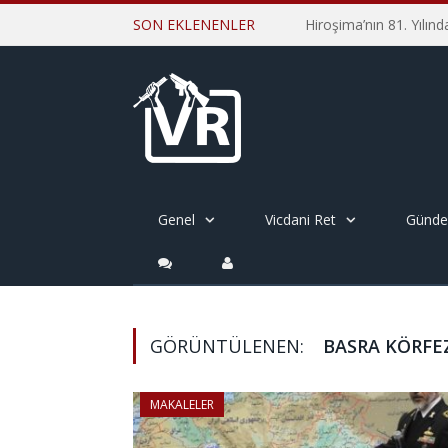
SON EKLENENLER
Genel
Vicdani Ret
Günd
GÖRÜNTÜLENEN:
BASRA KÖRFE
MAKALELER