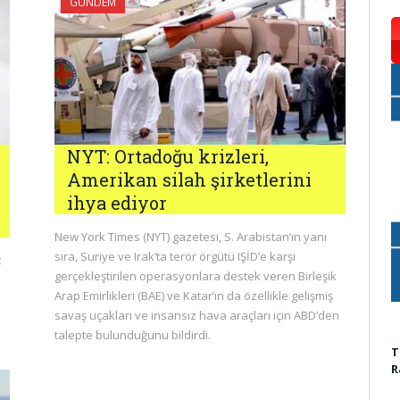
GÜNDEM
NYT: Ortadoğu krizleri,
Amerikan silah şirketlerini
ihya ediyor
New York Times (NYT) gazetesi, S. Arabistan’ın yanı
sıra, Suriye ve Irak’ta terör örgütü IŞİD’e karşı
t
gerçekleştirilen operasyonlara destek veren Birleşik
Arap Emirlikleri (BAE) ve Katar’ın da özellikle gelişmiş
savaş uçakları ve insansız hava araçları için ABD’den
talepte bulunduğunu bildirdi.
T
R