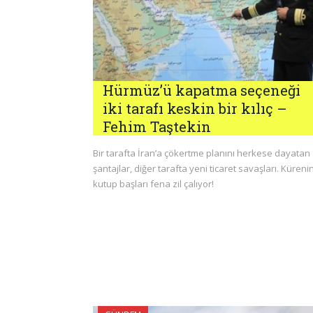
Hürmüz’ü kapatma seçeneği
iki tarafı keskin bir kılıç –
Fehim Taştekin
Bir tarafta İran’a çökertme planını herkese dayatan
şantajlar, diğer tarafta yeni ticaret savaşları. Küreni
kutup başları fena zil çalıyor!