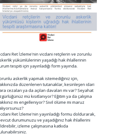
icdani Ret İzleme'nin vicdani retçilerin ve zorunlu
skerlik yükümlülerinin yaşadığı hak ihlallerinin
urum tespiti için yayınladığı form yayında.
orunlu askerlik yapmak istemediğiniz için,
akkınızda düzenlenen tutanaklar, kesinleşen idari
ara cezaları ya da açılan davaları mı var? Seyahat
zgürlüğünüz mü kısıtlanıyor? Eğitim ya da çalışma
akkınız mı engelleniyor? Sivil ölüme mi maruz
alıyorsunuz?
icdani Ret İzleme'nin yayınladığı formu doldurarak,
evcut durumunuzu ve yaşadığınız hak ihlallerini
ildirebilir, izleme çalışmasına katkıda
ulunabilirsiniz.