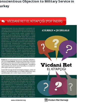
onscientious Objection to Military Service in
urkey
VİCDANİ RET EL KİTAPÇIĞI (PDF İNDİR)