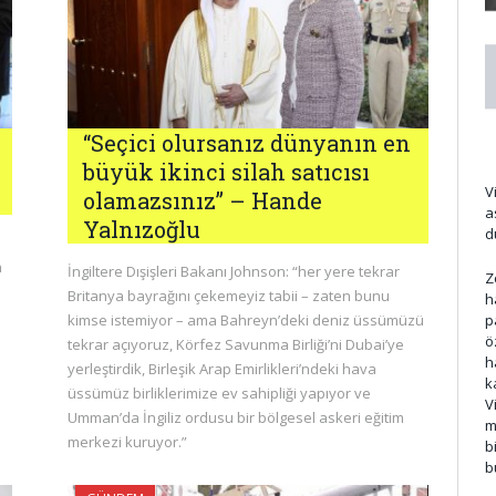
“Seçici olursanız dünyanın en
büyük ikinci silah satıcısı
V
olamazsınız” – Hande
a
Yalnızoğlu
d
n
İngiltere Dışişleri Bakanı Johnson: “her yere tekrar
Z
Britanya bayrağını çekemeyiz tabii – zaten bunu
h
kimse istemiyor – ama Bahreyn’deki deniz üssümüzü
p
ö
tekrar açıyoruz, Körfez Savunma Birliği’ni Dubai’ye
h
yerleştirdik, Birleşik Arap Emirlikleri’ndeki hava
k
üssümüz birliklerimize ev sahipliği yapıyor ve
V
Umman’da İngiliz ordusu bir bölgesel askeri eğitim
m
merkezi kuruyor.”
b
b