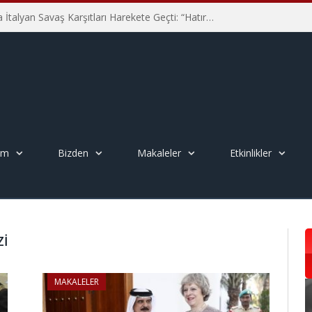
Hiroşima’nın 81. Yılında İtalyan Savaş Karşıtları Harekete Geçti: “Hatırlamak yeterli değil”
em
Bizden
Makaleler
Etkinlikler
ZI
MAKALELER