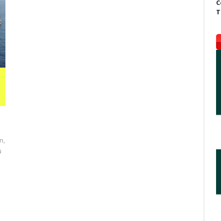
C
T
n,
ü