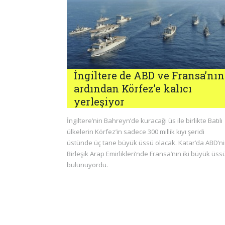
İngiltere de ABD ve Fransa’nın
ardından Körfez’e kalıcı
yerleşiyor
İngiltere’nin Bahreyn’de kuracağı üs ile birlikte Batılı
ülkelerin Körfez’in sadece 300 millik kıyı şeridi
üstünde üç tane büyük üssü olacak. Katar’da ABD’ni
Birleşik Arap Emirlikleri’nde Fransa’nın iki büyük üss
bulunuyordu.