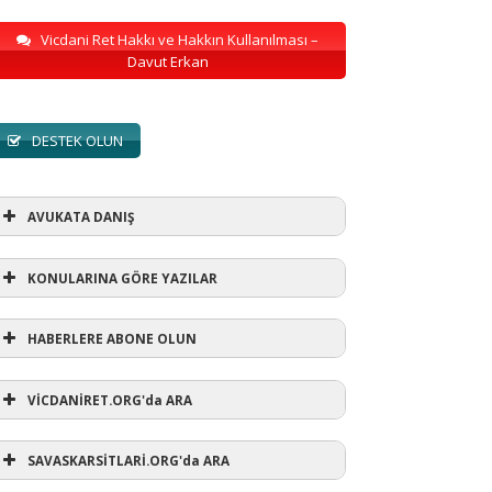
Vicdani Ret Hakkı ve Hakkın Kullanılması –
Davut Erkan
DESTEK OLUN
AVUKATA DANIŞ
KONULARINA GÖRE YAZILAR
HABERLERE ABONE OLUN
KONULARINA GÖRE YAZILAR
VİCDANİRET.ORG'da ARA
AVUKATA DANIŞ
(1)
SAVASKARSİTLARİ.ORG'da ARA
refusewar
(3)
ur' ihtarı