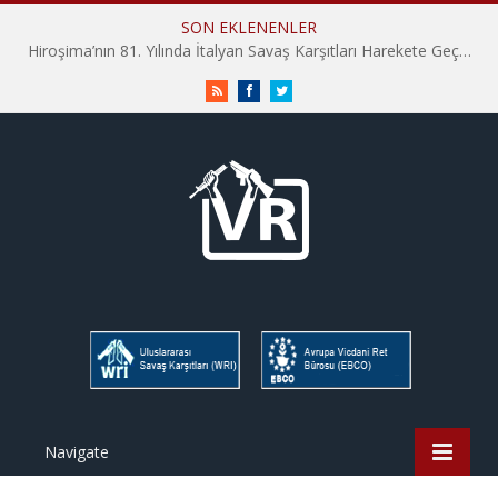
SON EKLENENLER
Hiroşima’nın 81. Yılında İtalyan Savaş Karşıtları Harekete Geçti: “Hatırlamak yeterli değil”
RSS
Facebook
Twitter
Navigate