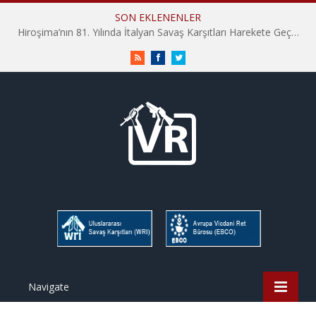
SON EKLENENLER
Hiroşima’nın 81. Yılında İtalyan Savaş Karşıtları Harekete Geçti: “Hatırlamak yeterli değil”
RSS
Facebook
Twitter
Navigate