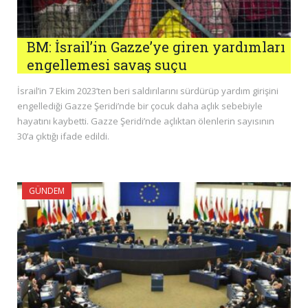
BM: İsrail’in Gazze’ye giren yardımları
engellemesi savaş suçu
İsrail’in 7 Ekim 2023’ten beri saldırılarını sürdürüp yardım girişini
engellediği Gazze Şeridi’nde bir çocuk daha açlık sebebiyle
hayatını kaybetti. Gazze Şeridi’nde açlıktan ölenlerin sayısının
30’a çıktığı ifade edildi.
GÜNDEM