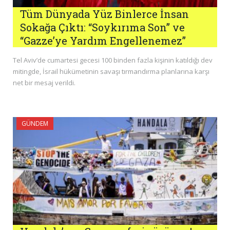
Tüm Dünyada Yüz Binlerce İnsan
Sokağa Çıktı: “Soykırıma Son” ve
“Gazze’ye Yardım Engellenemez”
Tel Aviv’de cumartesi gecesi 100 binden fazla kişinin katıldığı dev
mitingde, İsrail hükümetinin savaşı tırmandırma planlarına karşı
net bir mesaj verildi.
GÜNDEM