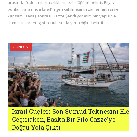
arasında “ciddi anlaşmazlıkların” sürdüğünü belirtti. Bişara,
bunların arasında İsrail’in geri çekilmesinin zamanlaması ve
kapsamı, savaş sonrası Gazze Şeridi yönetiminin yapısı ve
Hamas’ın kaderi gibi konuların da yer aldığını belirtti.
GÜNDEM
İsrail Güçleri Son Sumud Teknesini Ele
Geçirirken, Başka Bir Filo Gazze’ye
Doğru Yola Çıktı