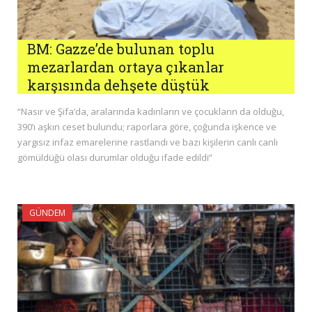
BM: Gazze’de bulunan toplu
mezarlardan ortaya çıkanlar
karşısında dehşete düştük
“Nasır ve Şifa’da, aralarında kadınların ve çocukların da olduğu,
390’ı aşkın ceset bulundu; raporlara göre, çoğunda işkence ve
yargısız infaz emarelerine rastlandı ve bazı kişilerin canlı canlı
gömüldüğü olası durumlar olduğu ifade edildi”
GÜNDEM