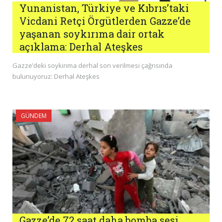
Yunanistan, Türkiye ve Kıbrıs’taki
Vicdani Retçi Örgütlerden Gazze’de
yaşanan soykırıma dair ortak
açıklama: Derhal Ateşkes
Gazze’deki soykırıma derhal son verilmesi çağrısında
bulunuyoruz: Derhal Ateşkes
GÜNDEM
Gazze’de 72 saat daha bomba sesi