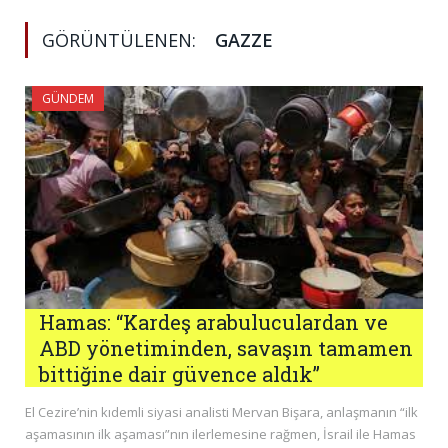
GÖRÜNTÜLENEN:
GAZZE
GÜNDEM
Hamas: “Kardeş arabuluculardan ve
ABD yönetiminden, savaşın tamamen
bittiğine dair güvence aldık”
El Cezire’nin kıdemli siyasi analisti Mervan Bişara, anlaşmanın “ilk
aşamasının ilk aşaması”nın ilerlemesine rağmen, İsrail ile Hamas