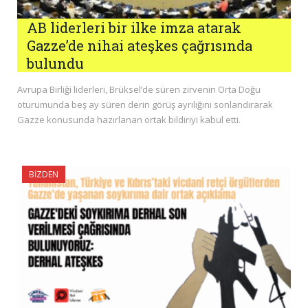
AB liderleri bir ilke imza atarak
Gazze’de nihai ateşkes çağrısında
bulundu
Avrupa Birliği liderleri, Brüksel’de süren zirvenin Orta Doğu
oturumunda beş ay süren derin görüş ayrılığını sonlandırarak
Gazze konusunda hazırlanan ortak bildiriyi kabul etti.
BIZDEN