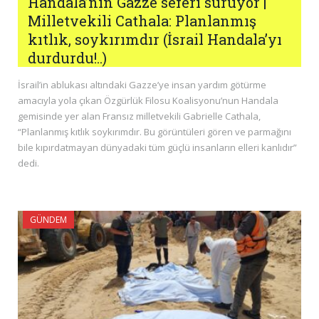
Handala’nın Gazze seferi sürüyor |
Milletvekili Cathala: Planlanmış
kıtlık, soykırımdır (İsrail Handala’yı
durdurdu!..)
İsrail’in ablukası altındaki Gazze’ye insan yardım götürme
amacıyla yola çıkan Özgürlük Filosu Koalisyonu’nun Handala
gemisinde yer alan Fransız milletvekili Gabrielle Cathala,
“Planlanmış kıtlık soykırımdır. Bu görüntüleri gören ve parmağını
bile kıpırdatmayan dünyadaki tüm güçlü insanların elleri kanlıdır”
dedi.
GÜNDEM