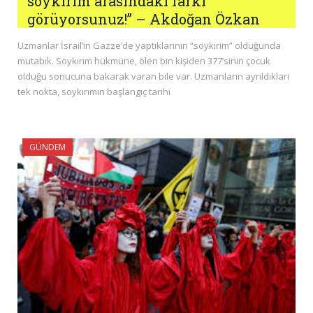
soykırım arasındaki farkı
görüyorsunuz!” – Akdoğan Özkan
Uzmanlar İsrail’in Gazze’de yaptıklarının “soykırım” olduğunda
mutabık. Soykırım hükmüne, ölen bin kişiden 377’sinin çocuk
olduğu sonucuna bakarak varan bile var. Uzmanların ayrıldıkları
tek nokta, soykırımın başlangıç tarihi
GÜNDEM