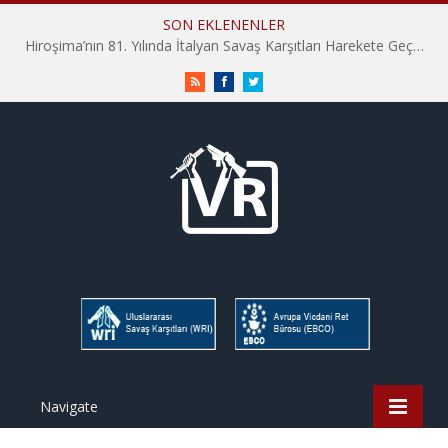
SON EKLENENLER
Hiroşima’nın 81. Yılında İtalyan Savaş Karşıtları Harekete Geçti: “Hatırlamak yeterli değil”
RSS
Facebook
Twitter
Navigate