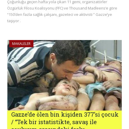
Çoğunluğu geçen hafta yola çıkan 11 gemi, organizatörler
Özgürlük Filosu Koalisyonu (FFC) ve Thousand Madleens’e göre
“150’den fazla sağlık çalışanı, gazeteci ve aktivisti ” Gazze’ye
taşıyor .
MAKALELER
Gazze’de ölen bin kişiden 377’si çocuk
/ “Tek bir istatistikte, savaş ile