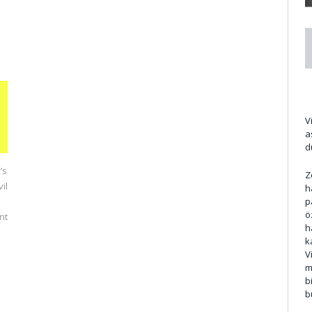
e
V
a
d
’s
Z
il
h
p
ö
nt
h
k
V
m
b
b