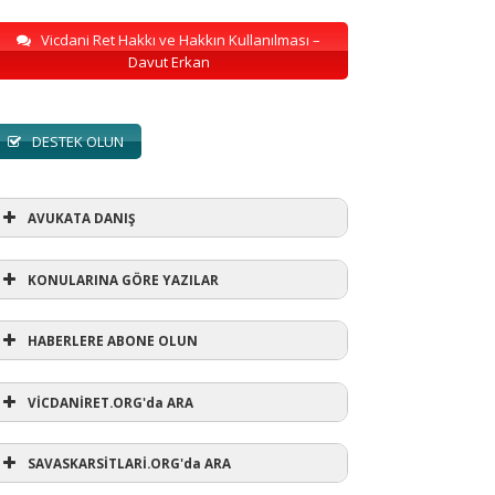
Vicdani Ret Hakkı ve Hakkın Kullanılması –
Davut Erkan
DESTEK OLUN
AVUKATA DANIŞ
KONULARINA GÖRE YAZILAR
HABERLERE ABONE OLUN
KONULARINA GÖRE YAZILAR
VİCDANİRET.ORG'da ARA
AVUKATA DANIŞ
(1)
SAVASKARSİTLARİ.ORG'da ARA
refusewar
(3)
ur' ihtarı