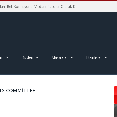
İHD İstanbul Şube Vicdani Ret Komisyonu: Vicdani Retçiler Olarak Destek İçin Buradayız!
em
Bizden
Makaleler
Etkinlikler
TS COMMITTEE