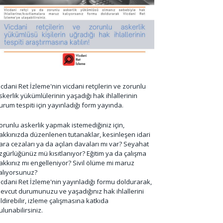
icdani Ret İzleme'nin vicdani retçilerin ve zorunlu
skerlik yükümlülerinin yaşadığı hak ihlallerinin
urum tespiti için yayınladığı form yayında.
orunlu askerlik yapmak istemediğiniz için,
akkınızda düzenlenen tutanaklar, kesinleşen idari
ara cezaları ya da açılan davaları mı var? Seyahat
zgürlüğünüz mü kısıtlanıyor? Eğitim ya da çalışma
akkınız mı engelleniyor? Sivil ölüme mi maruz
alıyorsunuz?
icdani Ret İzleme'nin yayınladığı formu doldurarak,
evcut durumunuzu ve yaşadığınız hak ihlallerini
ildirebilir, izleme çalışmasına katkıda
ulunabilirsiniz.