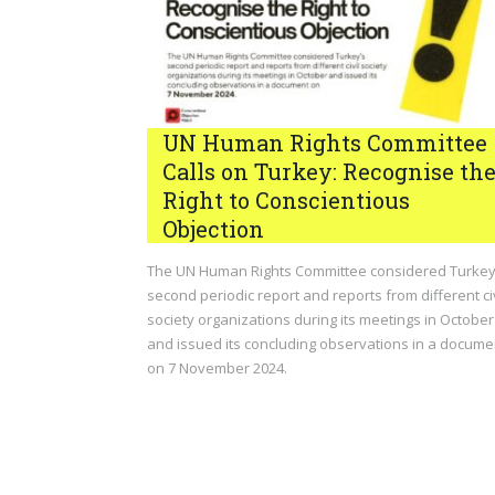
UN Human Rights Committee
Calls on Turkey: Recognise th
Right to Conscientious
Objection
The UN Human Rights Committee considered Turkey
second periodic report and reports from different civ
society organizations during its meetings in October
and issued its concluding observations in a docume
on 7 November 2024.