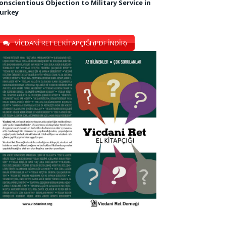
onscientious Objection to Military Service in
urkey
VİCDANİ RET EL KİTAPÇIĞI (PDF İNDİR)