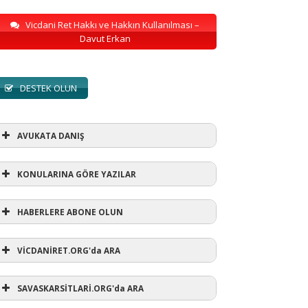
Vicdani Ret Hakkı ve Hakkın Kullanılması –
Davut Erkan
DESTEK OLUN
AVUKATA DANIŞ
KONULARINA GÖRE YAZILAR
HABERLERE ABONE OLUN
KONULARINA GÖRE YAZILAR
VİCDANİRET.ORG'da ARA
AVUKATA DANIŞ
(1)
SAVASKARSİTLARİ.ORG'da ARA
refusewar
(3)
ur' ihtarı