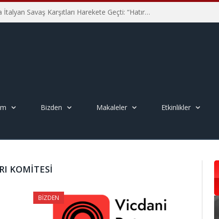
Hiroşima’nın 81. Yılında İtalyan Savaş Karşıtları Harekete Geçti: “Hatırlamak yeterli değil”
em
Bizden
Makaleler
Etkinlikler
RI KOMITESI
BIZDEN