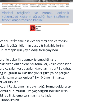
icdani Ret İzleme'nin vicdani retçilerin ve zorunlu
skerlik yükümlülerinin yaşadığı hak ihlallerinin
urum tespiti için yayınladığı form yayında.
orunlu askerlik yapmak istemediğiniz için,
akkınızda düzenlenen tutanaklar, kesinleşen idari
ara cezaları ya da açılan davaları mı var? Seyahat
zgürlüğünüz mü kısıtlanıyor? Eğitim ya da çalışma
akkınız mı engelleniyor? Sivil ölüme mi maruz
alıyorsunuz?
icdani Ret İzleme'nin yayınladığı formu doldurarak,
evcut durumunuzu ve yaşadığınız hak ihlallerini
ildirebilir, izleme çalışmasına katkıda
ulunabilirsiniz.