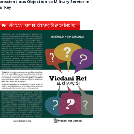
onscientious Objection to Military Service in
urkey
VİCDANİ RET EL KİTAPÇIĞI (PDF İNDİR)