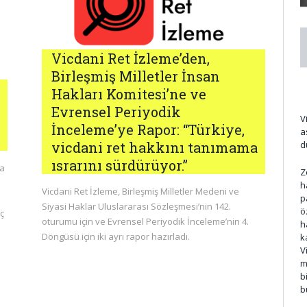
Vicdani Ret İzleme’den,
Birleşmiş Milletler İnsan
Hakları Komitesi’ne ve
Evrensel Periyodik
V
İnceleme’ye Rapor: “Türkiye,
a
d
vicdani ret hakkını tanımama
ısrarını sürdürüyor.”
da
Z
h
Vicdani Ret İzleme, Birleşmiş Milletler Medeni ve
p
Siyasi Haklar Uluslararası Sözleşmesi’nin 142.
ö
ç
oturumu için ve Evrensel Periyodik İnceleme’nin 4.
h
Döngüsü için iki ayrı rapor hazırladı.
k
V
m
b
b