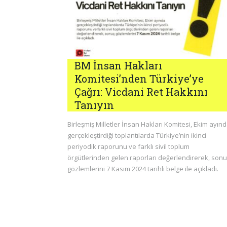
BM İnsan Hakları
Komitesi’nden Türkiye’ye
Çağrı: Vicdani Ret Hakkını
Tanıyın
Birleşmiş Milletler İnsan Hakları Komitesi, Ekim ayın
gerçekleştirdiği toplantılarda Türkiye’nin ikinci
periyodik raporunu ve farklı sivil toplum
örgütlerinden gelen raporları değerlendirerek, sonu
gözlemlerini 7 Kasım 2024 tarihli belge ile açıkladı.