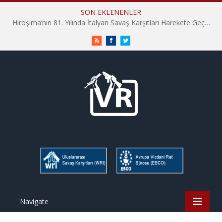
SON EKLENENLER
Hiroşima’nın 81. Yılında İtalyan Savaş Karşıtları Harekete Geçti: “Hatırlamak yeterli değil”
RSS
Facebook
Twitter
Navigate