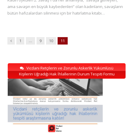
Kadın öyküleri 2: Savaş !! da her anlamıyla, “savaşa gitmeyen,
ama savaşın en büyük kaybedenleri” olan kadınların, savaşların
bütün hafızalardan silinmesi için bir hatırlatma kitabı…
Previous
1
…
9
10
11
Vicdani Retçilerin ve Zorunlu Askerlik Yükümlüsü
Kişilerin Uğradığı Hak İhlallerinin Durum Tespiti Formu