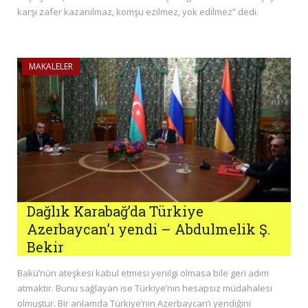
karşı zafer kazanılmaz, komşu ezilmez, yok edilmez” dedi.
MAKALELER
Dağlık Karabağ’da Türkiye
Azerbaycan’ı yendi – Abdulmelik Ş.
Bekir
Bakü’nün ateşkesi kabul etmesi yenilgi olmasa bile geri adım
atmaktır. Bunu sağlayan ise Türkiye’nin hesapsız müdahalesi
olmuştur. Bir anlamda Türkiye’nin Azerbaycan’ı yendiğini