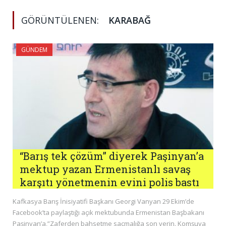
GÖRÜNTÜLENEN:
KARABAĞ
GÜNDEM
“Barış tek çözüm” diyerek Paşinyan’a
mektup yazan Ermenistanlı savaş
karşıtı yönetmenin evini polis bastı
Kafkasya Barış İnisiyatifi Başkanı Georgi Vanyan 29 Ekim’de
Facebook’ta paylaştığı açık mektubunda Ermenistan Başbakanı
Paşinyan’a,”Zaferden bahsetme saçmalığa son verin. Komşuya