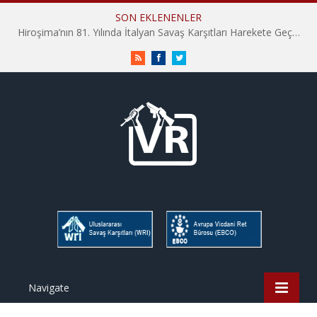
SON EKLENENLER
Hiroşima’nın 81. Yılında İtalyan Savaş Karşıtları Harekete Geçti: “Hatırlamak yeterli değil”
RSS
Facebook
Twitter
Navigate