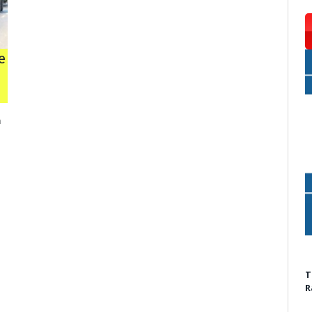
e
n
T
R