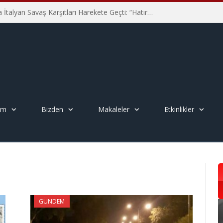
Hiroşima’nın 81. Yılında İtalyan Savaş Karşıtları Harekete Geçti: “Hatırlamak yeterli değil”
em
Bizden
Makaleler
Etkinlikler
GÜNDEM