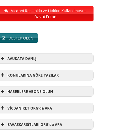
Vicdani Ret Hakkı ve Hakkın Kullanılması –
Davut Erkan
DESTEK OLUN
AVUKATA DANIŞ
KONULARINA GÖRE YAZILAR
HABERLERE ABONE OLUN
KONULARINA GÖRE YAZILAR
VİCDANİRET.ORG'da ARA
AVUKATA DANIŞ
(1)
SAVASKARSİTLARİ.ORG'da ARA
refusewar
(3)
ur' ihtarı