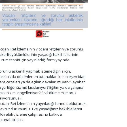
icdani Ret İzleme'nin vicdani retçilerin ve zorunlu
skerlik yükümlülerinin yaşadığı hak ihlallerinin
urum tespiti için yayınladığı form yayında.
orunlu askerlik yapmak istemediğiniz için,
akkınızda düzenlenen tutanaklar, kesinleşen idari
ara cezaları ya da açılan davaları mı var? Seyahat
zgürlüğünüz mü kısıtlanıyor? Eğitim ya da çalışma
akkınız mı engelleniyor? Sivil ölüme mi maruz
alıyorsunuz?
icdani Ret İzleme'nin yayınladığı formu doldurarak,
evcut durumunuzu ve yaşadığınız hak ihlallerini
ildirebilir, izleme çalışmasına katkıda
ulunabilirsiniz.