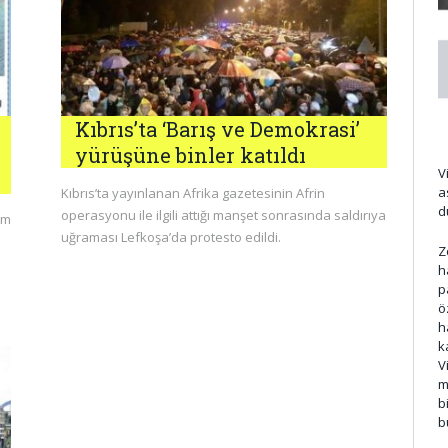
Kıbrıs’ta ‘Barış ve Demokrasi’
yürüşüne binler katıldı
V
a
Kıbrıs’ta yayınlanan Afrika gazetesinin Afrin
d
operasyonu ile ilgili attığı manşet sonrasında saldırıya
üm
uğraması Lefkoşa’da protesto edildi.
Z
h
p
ö
h
k
V
m
b
b