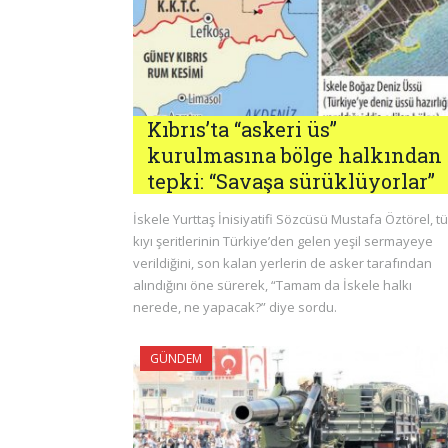
Kıbrıs’ta “askeri üs”
kurulmasına bölge halkından
tepki: “Savaşa sürüklüyorlar”
İskele Yurttaş İnisiyatifi Sözcüsü Mustafa Öztörel, t
kıyı şeritlerinin Türkiye’den gelen yeşil sermayeye
verildiğini, son kalan yerlerin de asker tarafından
alındığını öne sürerek, “Tamam da İskele halkı
nerede, ne yapacak?” diye sordu.
GÜNDEM