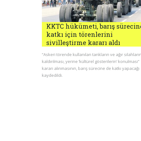
KKTC hükümeti, barış sürecin
katkı için törenlerini
sivilleştirme kararı aldı
“Askeri törende kullanılan tankların ve ağır silahları
kaldırılması, yerine ‘kültürel gösterilerin’ konulması”
kararı alınmasının, barış sürecine de katkı yapacağı
kaydedildi.