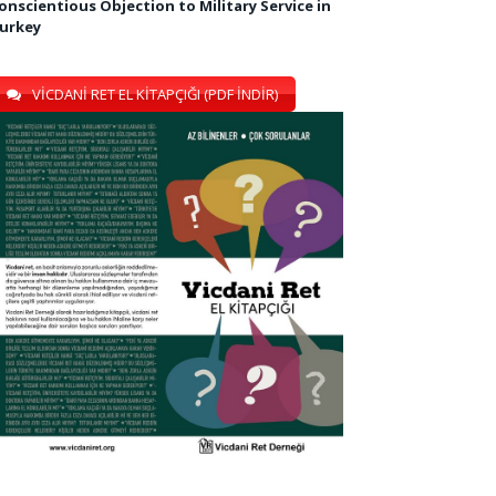
onscientious Objection to Military Service in
urkey
VİCDANİ RET EL KİTAPÇIĞI (PDF İNDİR)