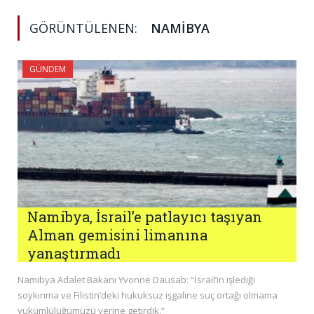
GÖRÜNTÜLENEN:
NAMIBYA
GÜNDEM
Namibya, İsrail’e patlayıcı taşıyan
Alman gemisini limanına
yanaştırmadı
Namibya Adalet Bakanı Yvonne Dausab: “İsrail’in işlediği
soykırıma ve Filistin’deki hukuksuz işgaline suç ortağı olmama
yükümlülüğümüzü yerine getirdik.”