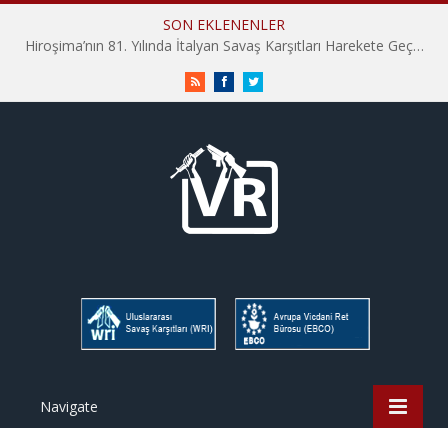
SON EKLENENLER
Hiroşima’nın 81. Yılında İtalyan Savaş Karşıtları Harekete Geçti: “Hatırlamak yeterli değil”
RSS
Facebook
Twitter
Navigate