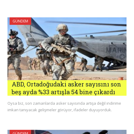
GÜNDEM
ABD, Ortadoğudaki asker sayısını son
beş ayda %33 artışla 54 bine çıkardı
Oysa biz, son zamanlarda asker sayısında artışa değil indirime
imkan tanıyacak gelişmeler görüyor, ifadeler duyuyorduk.
GÜNDEM