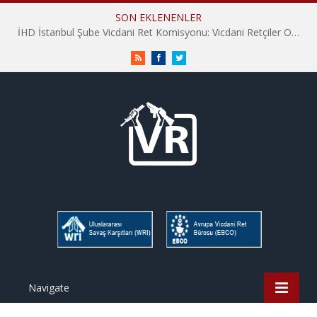
SON EKLENENLER
İHD İstanbul Şube Vicdani Ret Komisyonu: Vicdani Retçiler Olarak Destek İçin Buradayız!
RSS
Facebook
Twitter
Navigate