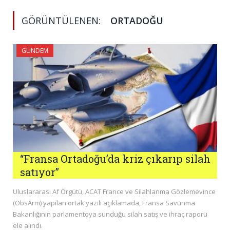
GÖRÜNTÜLENEN:
ORTADOĞU
GÜNDEM
“Fransa Ortadoğu’da kriz çıkarıp silah
satıyor”
Uluslararası Af Örgütü, ACAT France ve Silahlanma Gözlemevince
(ObsArm) yapılan ortak yazılı açıklamada, Fransa Savunma
Bakanlığının parlamentoya sunduğu silah satış ve ihraç raporu
ele alındı.