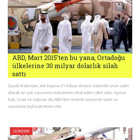
ABD, Mart 2015’ten bu yana, Ortadoğu
ülkelerine 30 milyar dolarlık silah
sattı
Suudi Arabistan, tek başına 21 milyar doların üstünde ürün satın
alarak en çok savunma malzemesi ithal eden ülke oldu. Ayrıca
Irak, İsrail ve Lübnan da ABD’den önemli seviyede silah ve
savunma teçhizatı temin etti.
GÜNDEM