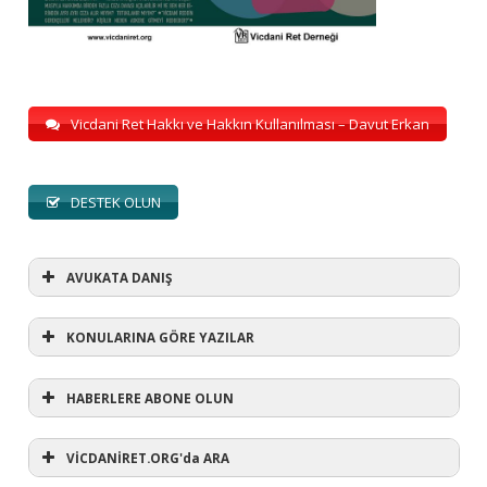
Vicdani Ret Hakkı ve Hakkın Kullanılması – Davut Erkan
DESTEK OLUN
AVUKATA DANIŞ
KONULARINA GÖRE YAZILAR
HABERLERE ABONE OLUN
KONULARINA GÖRE YAZILAR
AVUKATA DANIŞ
VİCDANİRET.ORG'da ARA