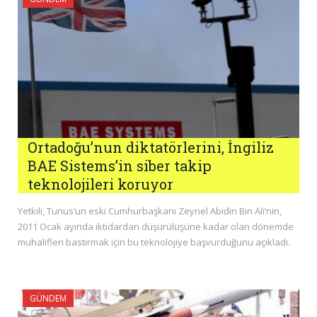
Ortadoğu’nun diktatörlerini, İngiliz
BAE Sistems’in siber takip
teknolojileri koruyor
Yetkili, Tunus’un eski Cumhurbaşkanı Zeynel Abidin Bin Ali’nin,
2011 Ocak ayında iktidardan düşürülüşüne kadar olan dönemde
muhalifleri bastırmak için bu teknolojiye başvurduğunu açıkladı.
GÜNDEM