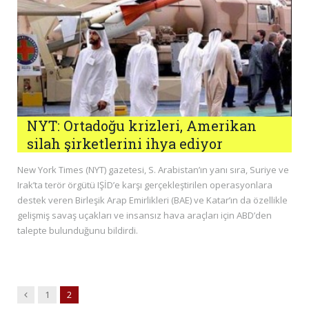
NYT: Ortadoğu krizleri, Amerikan
silah şirketlerini ihya ediyor
New York Times (NYT) gazetesi, S. Arabistan’ın yanı sıra, Suriye ve
Irak’ta terör örgütü IŞİD’e karşı gerçekleştirilen operasyonlara
destek veren Birleşik Arap Emirlikleri (BAE) ve Katar’ın da özellikle
gelişmiş savaş uçakları ve insansız hava araçları için ABD’den
talepte bulunduğunu bildirdi.
Previous
1
2