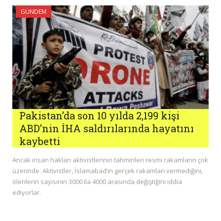
GÜNDEM
Pakistan’da son 10 yılda 2,199 kişi
ABD’nin İHA saldırılarında hayatını
kaybetti
Ancak insan hakları aktivistlerinin tahminleri resmi rakamların çok
üzerinde. Aktivistler, İslamabad’ın gerçek rakamları vermediğini,
ölenlerin sayısının 3000 ila 4000 arasında değiştiğini iddia
ediyorlar.