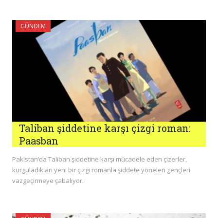
GÜNDEM
Taliban şiddetine karşı çizgi roman:
Paasban
Pakistan’da Taliban şiddetine karşı mücadele eden çizerler,
kurguladıkları yeni bir çizgi romanla şiddete yönelen gençleri
vazgeçirmeye çabalıyor.