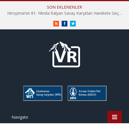
SON EKLENENLER
Hiroşima’nın 81. Yılında İtalyan Savaş Karşıtları Harekete Geçti: “Hatırlamak yeterli değil”
RSS
Facebook
Twitter
Navigate