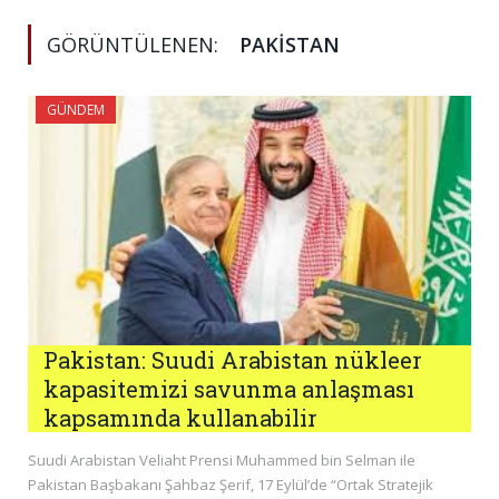
GÖRÜNTÜLENEN:
PAKISTAN
GÜNDEM
Pakistan: Suudi Arabistan nükleer
kapasitemizi savunma anlaşması
kapsamında kullanabilir
Suudi Arabistan Veliaht Prensi Muhammed bin Selman ile
Pakistan Başbakanı Şahbaz Şerif, 17 Eylül’de “Ortak Stratejik