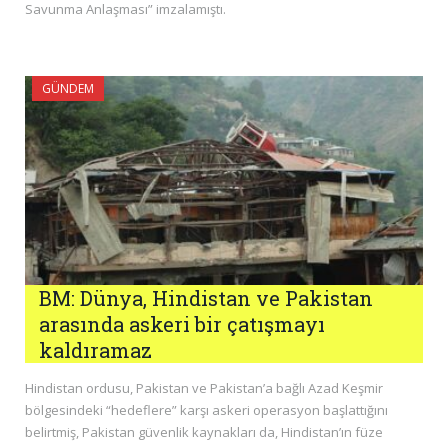
Savunma Anlaşması” imzalamıştı.
GÜNDEM
BM: Dünya, Hindistan ve Pakistan
arasında askeri bir çatışmayı
kaldıramaz
Hindistan ordusu, Pakistan ve Pakistan’a bağlı Azad Keşmir
bölgesindeki “hedeflere” karşı askeri operasyon başlattığını
belirtmiş, Pakistan güvenlik kaynakları da, Hindistan’ın füze