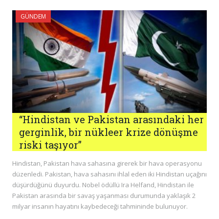
GÜNDEM
“Hindistan ve Pakistan arasındaki her
gerginlik, bir nükleer krize dönüşme
riski taşıyor”
Hindistan, Pakistan hava sahasına girerek bir hava operasyonu
düzenledi. Pakistan, hava sahasını ihlal eden iki Hindistan uçağını
düşürdüğünü duyurdu. Nobel ödüllü Ira Helfand, Hindistan ile
Pakistan arasında bir savaş yaşanması durumunda yaklaşık 2
milyar insanın hayatını kaybedeceği tahmininde bulunuyor.