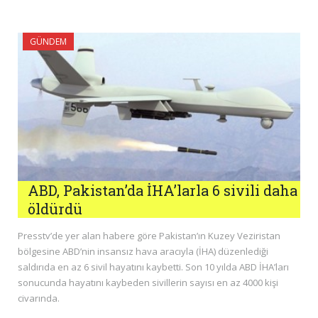
GÜNDEM
ABD, Pakistan’da İHA’larla 6 sivili daha
öldürdü
Presstv’de yer alan habere göre Pakistan’ın Kuzey Veziristan
bölgesine ABD’nin insansız hava aracıyla (İHA) düzenlediği
saldırıda en az 6 sivil hayatını kaybetti. Son 10 yılda ABD İHA’ları
sonucunda hayatını kaybeden sivillerin sayısı en az 4000 kişi
civarında.