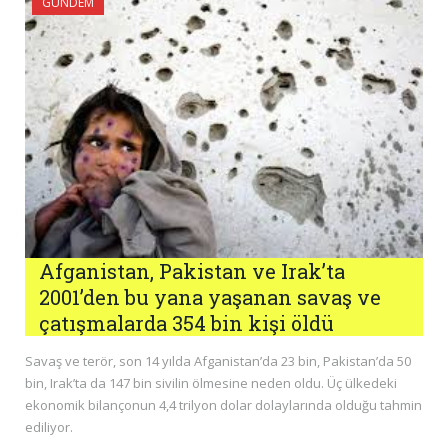
GÜNDEM
Afganistan, Pakistan ve Irak’ta
2001’den bu yana yaşanan savaş ve
çatışmalarda 354 bin kişi öldü
Savaş ve terör, son 14 yılda Afganistan’da 23 bin, Pakistan’da 50
bin, Irak’ta da 147 bin sivilin ölmesine neden oldu. Üç ülkedeki
ekonomik bilançonun 4,4 trilyon dolar dolaylarında olduğu tahmin
ediliyor.