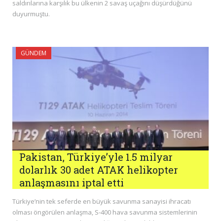
saldırılarına karşılık bu ülkenin 2 savaş uçağını düşürdüğünü
duyurmuştu.
GÜNDEM
Pakistan, Türkiye’yle 1.5 milyar
dolarlık 30 adet ATAK helikopter
anlaşmasını iptal etti
Türkiye’nin tek seferde en büyük savunma sanayisi ihracatı
olması öngörülen anlaşma, S-400 hava savunma sistemlerinin