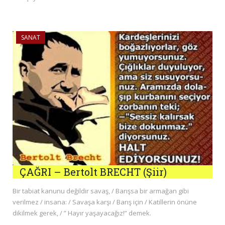
SANAT
ÇAĞRI – Bertolt BRECHT (Şiir)
Bir tabiat kanunu değildir savaş, / Barışsa bir armağan gibi
verilmez / insana: / Savaşa karşı / Barış için / Katillerin önüne
dikilmek gerek, / ” Hayır yaşayacağız!” demek.