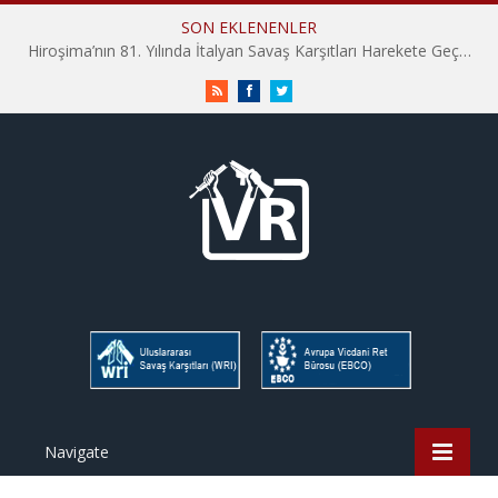
SON EKLENENLER
Hiroşima’nın 81. Yılında İtalyan Savaş Karşıtları Harekete Geçti: “Hatırlamak yeterli değil”
RSS
Facebook
Twitter
Navigate