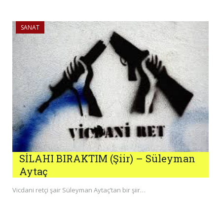
SANAT
SİLAHI BIRAKTIM (Şiir) – Süleyman
Aytaç
Vicdani retçi şair Süleyman Aytaç’tan bir şiir…