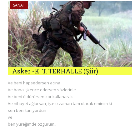
SANAT
Asker -K. T. TERHALLE (Şiir)
Ve beni hapsedersen acına
Ve bana işkence edersen sözlerinle
Ve beni öldürürsen zor kullanarak
Ve nihayet ağlarsan, işte o zaman tam olarak eminim ki
sen beni tanıyordun
ve
ben yüreğimde özgürüm..