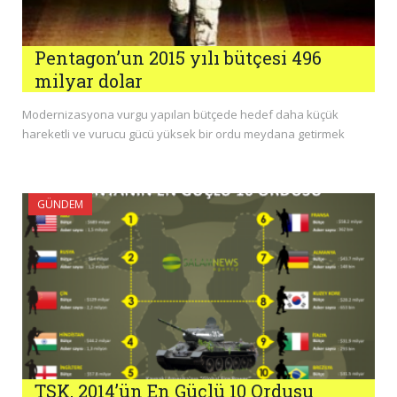
Pentagon’un 2015 yılı bütçesi 496
milyar dolar
Modernizasyona vurgu yapılan bütçede hedef daha küçük
hareketli ve vurucu gücü yüksek bir ordu meydana getirmek
GÜNDEM
TSK, 2014’ün En Güçlü 10 Ordusu