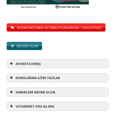
Vicdani Ret Hakkı ve Hakkın Kullanılması – Davut Erkan
DESTEK OLUN
AVUKATA DANIŞ
KONULARINA GÖRE YAZILAR
HABERLERE ABONE OLUN
KONULARINA GÖRE YAZILAR
AVUKATA DANIŞ
VİCDANİRET.ORG'da ARA