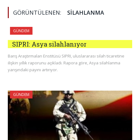
GÖRÜNTÜLENEN:
SILAHLANMA
GÜNDEM
SIPRI: Asya silahlanıyor
Barış Araştırmaları Enstitüsü SIPRI, uluslararası silah ticaretine
ilişkin yıllık raporunu açıkladı. Rapora göre, Asya silahlanma
yarışındaki payını artırıyor.
GÜNDEM