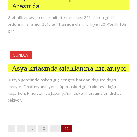
Arasında
Globalfirepower.com isimli internet sitesi 2014’ün en güçlü
ordularını sıraladı. 2013’te 11. sırada olan Türkiye , 2014’te ilk 10’a
girdi.
GÜNDEM
Asya kıtasında silahlanma hızlanıyor
Dünya genelinde askeri güç dengesi batıdan doğuya doğru
kayıyor. Çin dünyanın yeni süper askeri gücü olmaya doğru
koşarken, Hindistan ve Japonya’nın askeri harcamaları dikkat
çekiyor.
Previous
1
…
10
11
12