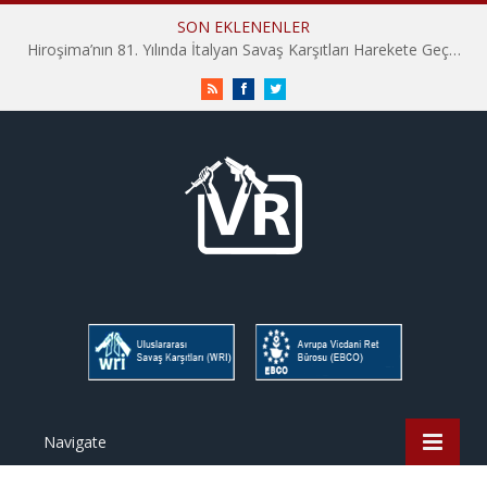
SON EKLENENLER
Hiroşima’nın 81. Yılında İtalyan Savaş Karşıtları Harekete Geçti: “Hatırlamak yeterli değil”
RSS
Facebook
Twitter
Navigate