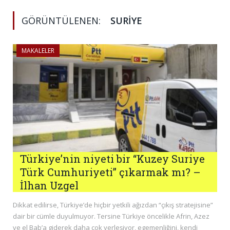
GÖRÜNTÜLENEN:
SURIYE
MAKALELER
Türkiye’nin niyeti bir “Kuzey Suriye
Türk Cumhuriyeti” çıkarmak mı? –
İlhan Uzgel
Dikkat edilirse, Türkiye’de hiçbir yetkili ağızdan “çıkış stratejisine”
dair bir cümle duyulmuyor. Tersine Türkiye öncelikle Afrin, Azez
ve el Bab’a giderek daha çok yerleşiyor, egemenliğini, kendi