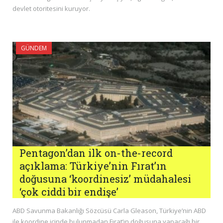
devlet otoritesini kuruyor.
GÜNDEM
Pentagon’dan ilk on-the-record
açıklama: Türkiye’nin Fırat’ın
doğusuna ‘koordinesiz’ müdahalesi
‘çok ciddi bir endişe’
ABD Savunma Bakanlığı Sözcüsü Carla Gleason, Türkiye’nin ABD
ile koordine içinde bulunmadan Fırat’ın doğusuna yapacağı bir