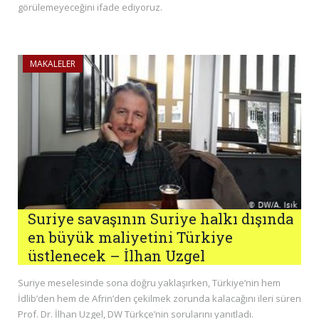
görülemeyeceğini ifade ediyoruz.
MAKALELER
Suriye savaşının Suriye halkı dışında
en büyük maliyetini Türkiye
üstlenecek – İlhan Uzgel
Suriye meselesinde sona doğru yaklaşırken, Türkiye’nin hem
İdlib’den hem de Afrin’den çekilmek zorunda kalacağını ileri süren
Prof. Dr. İlhan Uzgel, DW Türkçe’nin sorularını yanıtladı.