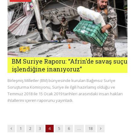
BM Suriye Raporu: “Afrin’de savaş suçu
işlendiğine inanıyoruz”
Birleşmiş Milletler (BM) bünyesinde kurulan Bağımsız Suriye
Soruşturma Komisyonu, Suriye ile ilgili hazırlamış olduğu ve
Temmuz 2018 ile 15 Ocak 2019 tarihleri arasındaki insan hakları
ihlallerini içeren raporunu yayınladı.
Previous
Next
1
2
3
4
5
6
…
18