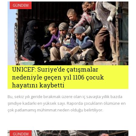
GÜNDEM
UNICEF: Suriye’de çatışmalar
nedeniyle geçen yıl 1106 çocuk
hayatını kaybetti
Bu, sekiz yılı geride bırakmak üzere olan iç savaşta yıllık bazda
şimdiye kadarki en yüksek sayı. Raporda çocukların ölümüne en
çok patlamamış mühimmat neden olduğu belirtiliyor.
GÜNDEM