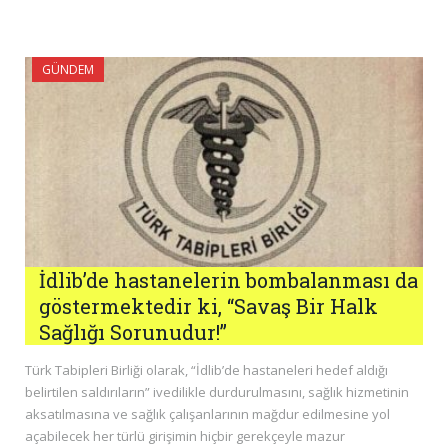
GÜNDEM
İdlib’de hastanelerin bombalanması da
göstermektedir ki, “Savaş Bir Halk
Sağlığı Sorunudur!”
Türk Tabipleri Birliği olarak, “İdlib’de hastaneleri hedef aldığı
belirtilen saldırıların” ivedilikle durdurulmasını, sağlık hizmetinin
aksatılmasına ve sağlık çalışanlarının mağdur edilmesine yol
açabilecek her türlü girişimin hiçbir gerekçeyle mazur