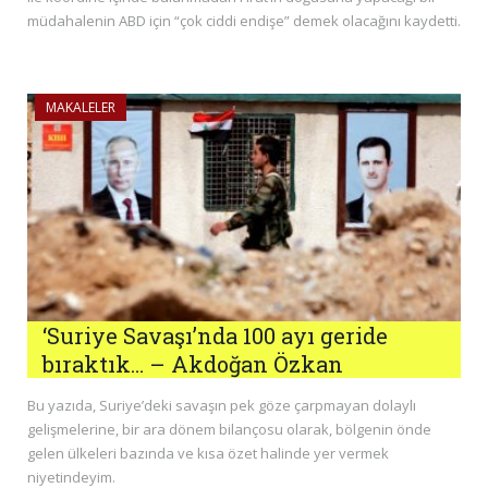
müdahalenin ABD için “çok ciddi endişe” demek olacağını kaydetti.
MAKALELER
‘Suriye Savaşı’nda 100 ayı geride
bıraktık… – Akdoğan Özkan
Bu yazıda, Suriye’deki savaşın pek göze çarpmayan dolaylı
gelişmelerine, bir ara dönem bilançosu olarak, bölgenin önde
gelen ülkeleri bazında ve kısa özet halinde yer vermek
niyetindeyim.