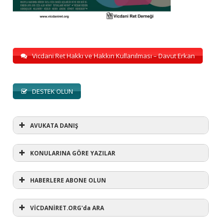
Vicdani Ret Hakkı ve Hakkın Kullanılması – Davut Erkan
DESTEK OLUN
AVUKATA DANIŞ
KONULARINA GÖRE YAZILAR
HABERLERE ABONE OLUN
KONULARINA GÖRE YAZILAR
AVUKATA DANIŞ
VİCDANİRET.ORG'da ARA