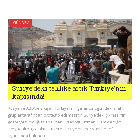
GÜNDEM
Suriye’deki tehlike artık Türkiye’nin
kapısında!
Rusya ve ABD’de sıkışan Türkiye’nin, garantörlüğündeki silahlı
gruplar tarafından protesto edilmesinin Suriye’deki çıkmazının
göstergesi olduğunu belirten Ortadoğu uzmanı Hamide Yiğit,
“Reyhanlı başta olmak üzere Türkiye’nin her yanı hedef”
uyarısında bulundu.