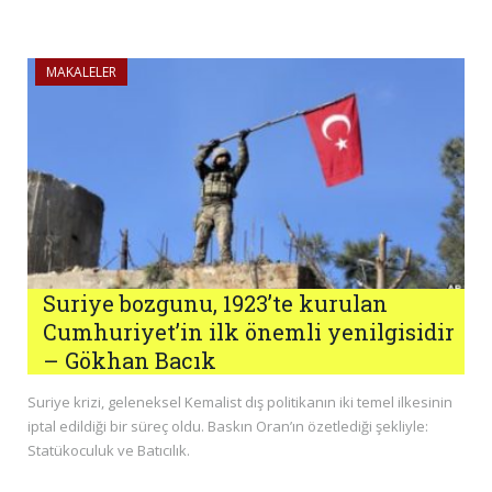
MAKALELER
Suriye bozgunu, 1923’te kurulan
Cumhuriyet’in ilk önemli yenilgisidir
– Gökhan Bacık
Suriye krizi, geleneksel Kemalist dış politikanın iki temel ilkesinin
iptal edildiği bir süreç oldu. Baskın Oran’ın özetlediği şekliyle:
Statükoculuk ve Batıcılık.