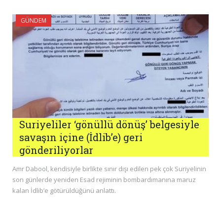
GÜNDEM
Suriyeliler ‘gönüllü dönüş’ belgesiyle
savaşın içine (İdlib’e) geri
gönderiliyorlar
Amr Dabool, kendisiyle birlikte sınır dışı edilen pek çok Suriyelinin
son günlerde yeniden Esad rejiminin bombardımanına maruz
kalan İdlib’e götürüldüğünü anlattı.