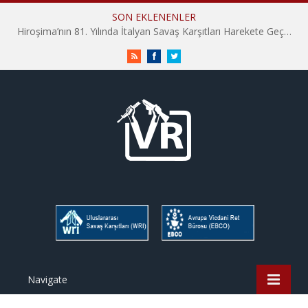
SON EKLENENLER
Hiroşima’nın 81. Yılında İtalyan Savaş Karşıtları Harekete Geçti: “Hatırlamak yeterli değil”
RSS
Facebook
Twitter
Navigate