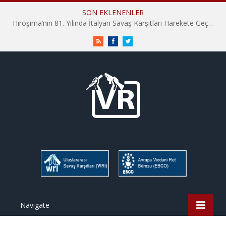
SON EKLENENLER
Hiroşima’nın 81. Yılında İtalyan Savaş Karşıtları Harekete Geçti: “Hatırlamak yeterli değil”
RSS
Facebook
Twitter
Navigate