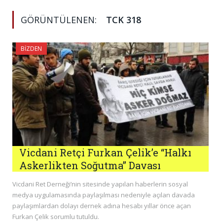
GÖRÜNTÜLENEN:
TCK 318
BIZDEN
Vicdani Retçi Furkan Çelik’e “Halkı
Askerlikten Soğutma” Davası
Vicdani Ret Derneği’nin sitesinde yapılan haberlerin sosyal
medya uygulamasında paylaşılması nedeniyle açılan davada
paylaşımlardan dolayı dernek adına hesabı yıllar önce açan
Furkan Çelik sorumlu tutuldu.