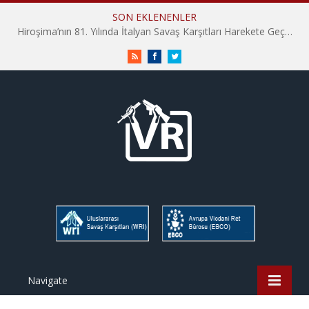
SON EKLENENLER
Hiroşima’nın 81. Yılında İtalyan Savaş Karşıtları Harekete Geçti: “Hatırlamak yeterli değil”
RSS
Facebook
Twitter
Navigate