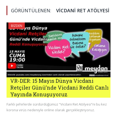
GÖRÜNTÜLENEN:
VICDANI RET ATÖLYESI
BIZDEN
VR-DER: 15 Mayıs Dünya Vicdani
Retçiler Günü’nde Vicdani Reddi Canlı
Yayında Konuşuyoruz
Farklı şehirlerde sürdürdüğümüz “Vicdani Ret Atölyesi”ni bu kez
korona virüs nedeniyle online olarak gerçekleştiriyoruz.