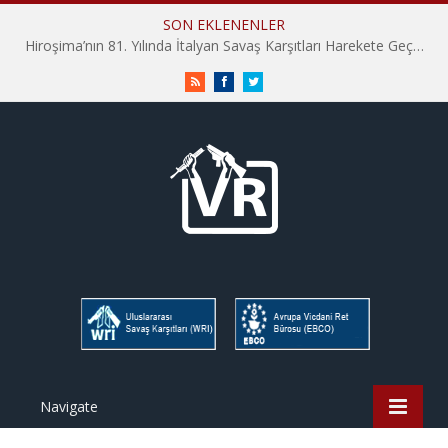
SON EKLENENLER
Hiroşima’nın 81. Yılında İtalyan Savaş Karşıtları Harekete Geçti: “Hatırlamak yeterli değil”
RSS
Facebook
Twitter
Navigate