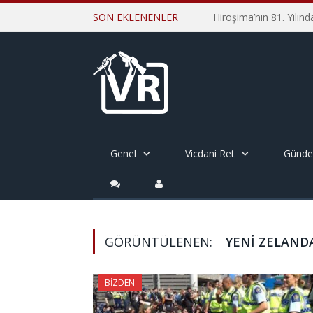
SON EKLENENLER
Genel
Vicdani Ret
Günd
GÖRÜNTÜLENEN:
YENI ZELAND
BIZDEN