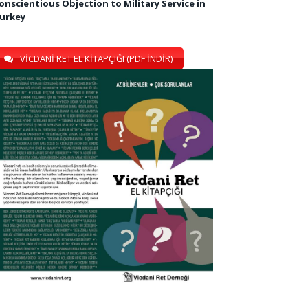
onscientious Objection to Military Service in
urkey
VİCDANİ RET EL KİTAPÇIĞI (PDF İNDİR)