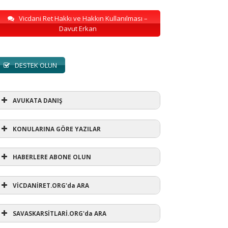
Vicdani Ret Hakkı ve Hakkın Kullanılması –
Davut Erkan
DESTEK OLUN
AVUKATA DANIŞ
KONULARINA GÖRE YAZILAR
HABERLERE ABONE OLUN
KONULARINA GÖRE YAZILAR
VİCDANİRET.ORG'da ARA
AVUKATA DANIŞ
(1)
SAVASKARSİTLARİ.ORG'da ARA
refusewar
(3)
ur' ihtarı