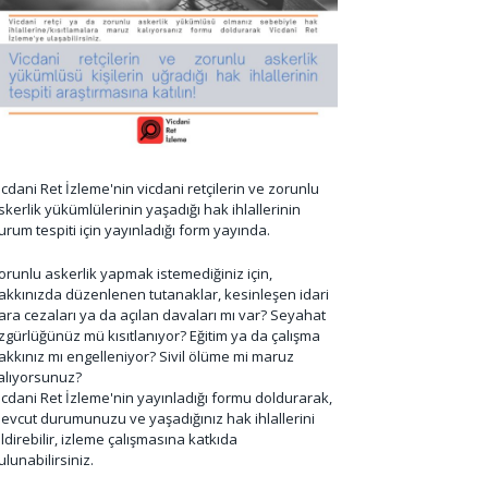
icdani Ret İzleme'nin vicdani retçilerin ve zorunlu
skerlik yükümlülerinin yaşadığı hak ihlallerinin
urum tespiti için yayınladığı form yayında.
orunlu askerlik yapmak istemediğiniz için,
akkınızda düzenlenen tutanaklar, kesinleşen idari
ara cezaları ya da açılan davaları mı var? Seyahat
zgürlüğünüz mü kısıtlanıyor? Eğitim ya da çalışma
akkınız mı engelleniyor? Sivil ölüme mi maruz
alıyorsunuz?
icdani Ret İzleme'nin yayınladığı formu doldurarak,
evcut durumunuzu ve yaşadığınız hak ihlallerini
ildirebilir, izleme çalışmasına katkıda
ulunabilirsiniz.