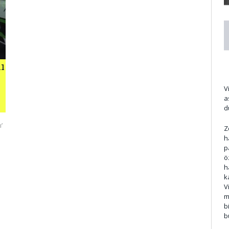
ı
V
a
d
’
Z
h
p
ö
h
k
V
m
b
b