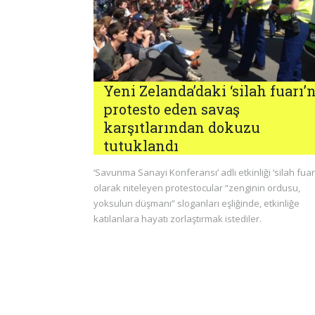
Yeni Zelanda’daki ‘silah fuarı’n
protesto eden savaş
karşıtlarından dokuzu
tutuklandı
‘Savunma Sanayi Konferansı’ adlı etkinliği ‘silah fuarı
olarak niteleyen protestocular “zenginin ordusu,
yoksulun düşmanı” sloganları eşliğinde, etkinliğe
katılanlara hayatı zorlaştırmak istediler.