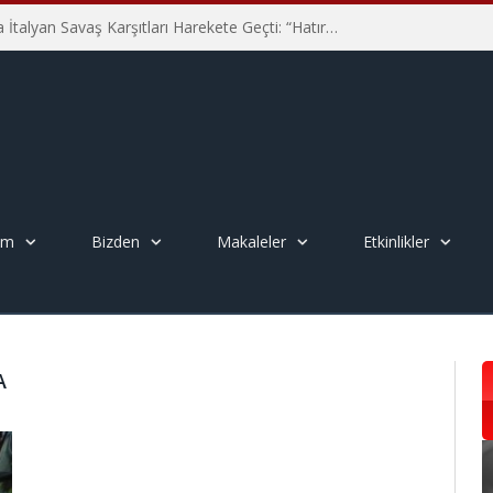
Hiroşima’nın 81. Yılında İtalyan Savaş Karşıtları Harekete Geçti: “Hatırlamak yeterli değil”
em
Bizden
Makaleler
Etkinlikler
A