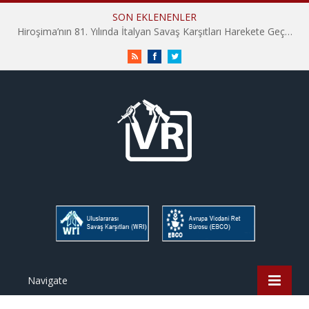
SON EKLENENLER
Hiroşima’nın 81. Yılında İtalyan Savaş Karşıtları Harekete Geçti: “Hatırlamak yeterli değil”
RSS
Facebook
Twitter
Navigate