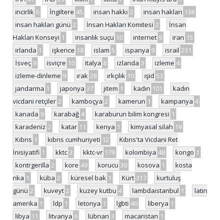
incirlik
6
İngiltere
45
insan hakkı
2
insan hakları
138
insan hakları günü
2
İnsan Hakları Komitesi
2
İnsan
Hakları Konseyi
1
insanlık suçu
10
internet
9
iran
15
irlanda
1
işkence
18
islam
5
ispanya
9
israil
231
İsveç
9
isviçre
10
italya
8
izlanda
3
izleme
4
izleme-dinleme
9
ırak
28
ırkçılık
10
ışid
53
jandarma
1
japonya
37
jitem
1
kadın
101
kadın
vicdani retçiler
2
kamboçya
2
kamerun
1
kampanya
4
kanada
9
karabağ
4
karaburun bilim kongresi
1
karadeniz
2
katar
11
kenya
1
kimyasal silah
19
Kıbrıs
1
kıbrıs cumhuriyeti
12
Kıbrıs'ta Vicdani Ret
İnisiyatifi
1
kktc
3
kktc-vr
179
kolombiya
48
kongo
1
kontrgerilla
2
kore
49
korucu
30
kosova
1
kosta
rika
1
küba
2
küresel bak
1
Kürt
317
kurtuluş
günü
2
kuveyt
2
kuzey kutbu
4
lambdaistanbul
1
latin
amerika
1
ldp
1
letonya
1
lgbti
40
liberya
1
libya
11
litvanya
6
lübnan
3
macaristan
1