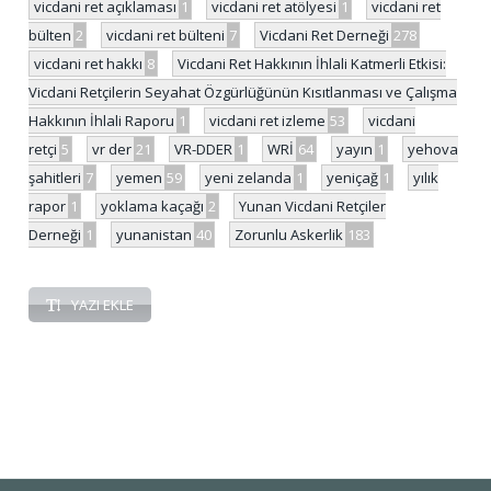
vicdani ret açıklaması
1
vicdani ret atölyesi
1
vicdani ret
bülten
2
vicdani ret bülteni
7
Vicdani Ret Derneği
278
vicdani ret hakkı
8
Vicdani Ret Hakkının İhlali Katmerli Etkisi:
Vicdani Retçilerin Seyahat Özgürlüğünün Kısıtlanması ve Çalışma
Hakkının İhlali Raporu
1
vicdani ret izleme
53
vicdani
retçi
5
vr der
21
VR-DDER
1
WRİ
64
yayın
1
yehova
şahitleri
7
yemen
59
yeni zelanda
1
yeniçağ
1
yılık
rapor
1
yoklama kaçağı
2
Yunan Vicdani Retçiler
Derneği
1
yunanistan
40
Zorunlu Askerlik
183
YAZI EKLE