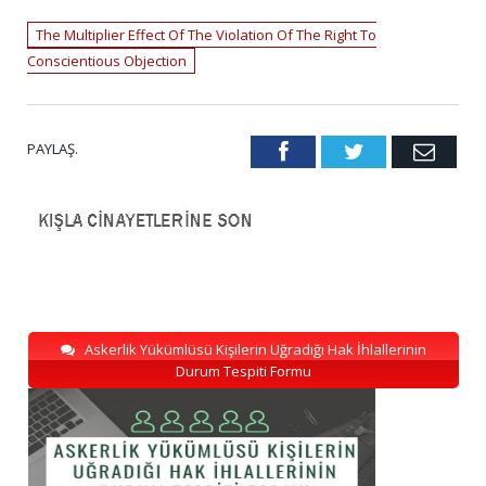
The Multiplier Effect Of The Violation Of The Right To
Conscientious Objection
PAYLAŞ.
Facebook
Twitter
Emai
Askerlik Yükümlüsü Kişilerin Uğradığı Hak İhlallerinin
Durum Tespiti Formu