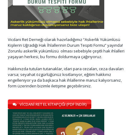
Vicdani Ret Derneği olarak hazırladığımız “Askerlik Yükümlüsü
Kişilerin Uğradığı Hak İhlallerinin Durum Tespiti Formu” yayında!
Zorunlu askerlik yükümlüsü olması sebebiyle çeşitli hak ihlalleri
yaşayan herkesi, bu formu doldurmaya çağırıyoruz.
Hakkınızda tutulan tutanaklar, idari para cezaları, ceza davaları
varsa; seyahat özgürlüğünüz kısıtlanıyor, eğitim hakkınız
engelleniyor ya da başkaca hak ihlallerine maruz kalıyorsanız,
form üzerinden bizimle iletişime geçebilirsiniz.
VİCDANİ RET EL KİTAPÇIĞI (PDF İNDİR)