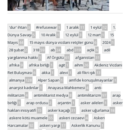
'dur' ihtarı
3
#refusewar
1
1 aralık
11
1 eylül
12
1.
Dünya Savaşı
5
10 Aralık
1
12 eylül
3
12 mart
1
15
Mayıs
44
15 mayıs dünya vicdani retçiler günü
6
2024
1
28 şubat
2
318
59
ab
24
abd
319
açlık
6
adil
yargılanma hakkı
1
Af Örgütü
61
afganistan
31
afrika
9
afrika birliği
1
agit
1
aihm
26
Akdeniz Vicdani
Ret Buluşması
6
akka
1
alevi
1
ali fikri ışık
13
almanya
128
Alper Sapan
1
amfide konuşulmayanlar
1
anarşist kadınlar
1
Anayasa Mahkemesi
4
anti-
militarizm
4
antimilitarist medya
8
antimilitarizm
97
arap
birliği
1
arap ordusu
2
arjantin
1
asker aileleri
1
asker
hakları inisiyatifi
15
asker kaçağı
31
asker uğurlama
18
askere kötü muamele
55
askeri cezaevi
4
Askeri
Harcamalar
92
askeri yargı
17
Askerlik Kanunu
1