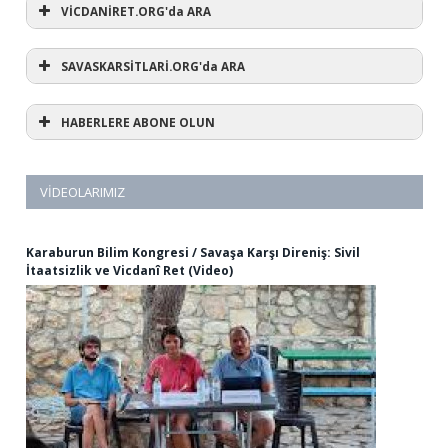
VİCDANİRET.ORG'da ARA
SAVASKARSİTLARİ.ORG'da ARA
HABERLERE ABONE OLUN
VIDEOLARIMIZ
Karaburun Bilim Kongresi / Savaşa Karşı Direniş: Sivil
İtaatsizlik ve Vicdanî Ret (Video)