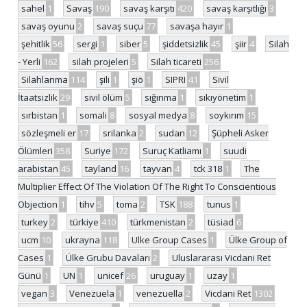
sahel
1
Savaş
190
savaş karşıtı
420
savaş karşıtlığı
3
savaş oyunu
2
savaş suçu
77
savaşa hayır
1
şehitlik
56
sergi
1
siber
5
şiddetsizlik
45
şiir
4
Silah
- Yerli
162
silah projeleri
5
Silah ticareti
256
Silahlanma
114
şili
1
şiö
1
SIPRI
41
Sivil
İtaatsizlik
29
sivil ölüm
5
sığınma
1
sıkıyönetim
1
sırbistan
1
somali
8
sosyal medya
8
soykırım
15
sözleşmeli er
17
srilanka
2
sudan
12
Şüpheli Asker
Ölümleri
358
Suriye
172
Suruç Katliamı
1
suudi
arabistan
45
tayland
16
tayvan
4
tck 318
1
The
Multiplier Effect Of The Violation Of The Right To Conscientious
Objection
1
tihv
5
toma
2
TSK
188
tunus
1
turkey
2
türkiye
410
türkmenistan
2
tüsiad
6
ucm
10
ukrayna
118
Ulke Group Cases
1
Ülke Group of
Cases
1
Ülke Grubu Davaları
2
Uluslararası Vicdani Ret
Günü
1
UN
1
unicef
26
uruguay
1
uzay
1
vegan
3
Venezuela
1
venezuella
2
Vicdani Ret
1302