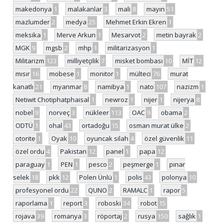
makedonya
1
malakanlar
3
mali
8
mayın
51
mazlumder
2
medya
25
Mehmet Erkin Ekren
1
meksika
1
Merve Arkun
1
Mesarvot
2
metin bayrak
2
MGK
9
mgsb
2
mhp
1
militarizasyon
1
Militarizm
123
milliyetçilik
7
misket bombası
10
MİT
12
mısır
16
mobese
1
monitor
1
mülteci
76
murat
kanatlı
21
myanmar
8
namibya
1
nato
107
nazizm
1
Netiwit Chotiphatphaisal
1
newroz
1
nijer
1
nijerya
8
nobel
9
norveç
3
nükleer
113
OAC
9
obama
2
ODTÜ
1
ohal
43
ortadoğu
15
osman murat ülke
2
otorite
1
Oyak
10
oyuncak silah
4
özel güvenlik
11
özel ordu
4
Pakistan
12
panel
1
papa
12
paraguay
1
PEN
1
pesco
2
peşmerge
1
pınar
selek
18
pkk
12
Polen Ünlü
1
polis
43
polonya
10
profesyonel ordu
22
QUNO
2
RAMALC
1
rapor
5
raporlama
1
report
3
roboski
34
robot
15
rojava
39
romanya
3
röportaj
2
rusya
150
sağlık
1