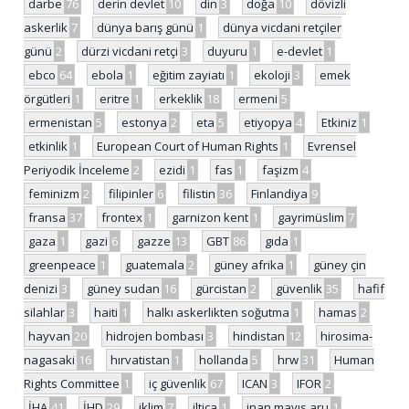
darbe
76
derin devlet
10
din
3
doğa
10
dövizli
askerlik
7
dünya barış günü
1
dünya vicdani retçiler
günü
2
dürzi vicdani retçi
3
duyuru
1
e-devlet
1
ebco
64
ebola
1
eğitim zayiatı
1
ekoloji
3
emek
örgütleri
1
eritre
1
erkeklik
18
ermeni
5
ermenistan
5
estonya
2
eta
5
etiyopya
4
Etkiniz
1
etkinlik
1
European Court of Human Rights
1
Evrensel
Periyodik İnceleme
2
ezidi
1
fas
1
faşizm
4
feminizm
2
filipinler
6
filistin
36
Finlandiya
9
fransa
37
frontex
1
garnizon kent
1
gayrimüslim
7
gaza
1
gazi
6
gazze
13
GBT
86
gıda
1
greenpeace
1
guatemala
2
güney afrika
1
güney çin
denizi
3
güney sudan
16
gürcistan
2
güvenlik
35
hafif
silahlar
3
haiti
1
halkı askerlikten soğutma
1
hamas
2
hayvan
20
hidrojen bombası
3
hindistan
12
hirosima-
nagasaki
16
hırvatistan
1
hollanda
5
hrw
31
Human
Rights Committee
1
iç güvenlik
67
ICAN
3
IFOR
2
İHA
41
İHD
29
iklim
7
iltica
1
inan mayıs aru
1