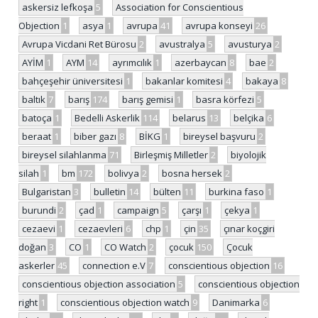
askersiz lefkoşa
5
Association for Conscientious
Objection
1
asya
1
avrupa
41
avrupa konseyi
26
Avrupa Vicdani Ret Bürosu
2
avustralya
5
avusturya
2
AYİM
1
AYM
14
ayrımcılık
1
azerbaycan
8
bae
2
bahçeşehir üniversitesi
1
bakanlar komitesi
4
bakaya
8
baltık
7
barış
174
barış gemisi
1
basra körfezi
5
batoça
1
Bedelli Askerlik
114
belarus
13
belçika
6
beraat
1
biber gazı
8
BİKG
1
bireysel başvuru
2
bireysel silahlanma
71
Birleşmiş Milletler
2
biyolojik
silah
1
bm
172
bolivya
2
bosna hersek
2
Bulgaristan
3
bulletin
14
bülten
11
burkina faso
1
burundi
2
çad
1
campaign
5
çarşı
1
çekya
1
cezaevi
1
cezaevleri
6
chp
1
çin
35
çınar koçgiri
doğan
3
CO
1
CO Watch
2
çocuk
150
Çocuk
askerler
45
connection e.V
7
conscientious objection
16
conscientious objection association
5
conscientious objection
right
1
conscientious objection watch
9
Danimarka
6