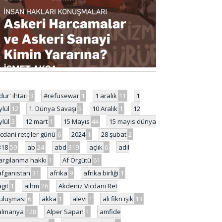
'dur' ihtarı
3
#refusewar
1
1 aralık
11
1
ylül
12
1. Dünya Savaşı
5
10 Aralık
1
12
ylül
3
12 mart
1
15 Mayıs
44
15 mayıs dünya
icdani retçiler günü
6
2024
1
28 şubat
2
318
59
ab
24
abd
319
açlık
6
adil
argılanma hakkı
1
Af Örgütü
61
afganistan
31
afrika
9
afrika birliği
1
agit
1
aihm
26
Akdeniz Vicdani Ret
uluşması
6
akka
1
alevi
1
ali fikri ışık
13
almanya
128
Alper Sapan
1
amfide