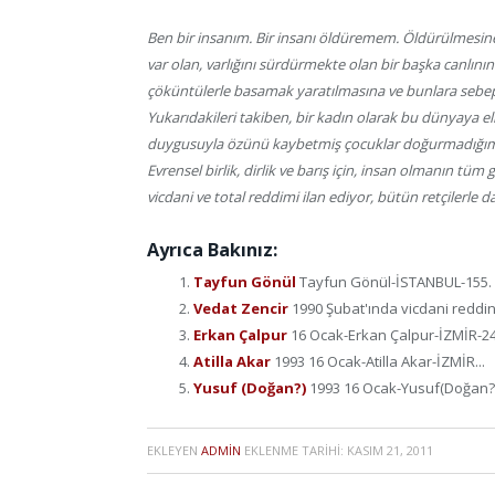
Ben bir insanım. Bir insanı öldüremem. Öldürülmes
var olan, varlığını sürdürmekte olan bir başka canlını
çöküntülerle basamak yaratılmasına ve bunlara sebep
Yukarıdakileri takiben, bir kadın olarak bu dünyaya el
duygusuyla özünü kaybetmiş çocuklar doğurmadığımı 
Evrensel birlik, dirlik ve barış için, insan olmanın tüm
vicdani ve total reddimi ilan ediyor, bütün retçilerle
Ayrıca Bakınız:
Tayfun Gönül
Tayfun Gönül-İSTANBUL-155. ma
Vedat Zencir
1990 Şubat'ında vicdani reddini
Erkan Çalpur
16 Ocak-Erkan Çalpur-İZMİR-24 
Atilla Akar
1993 16 Ocak-Atilla Akar-İZMİR...
Yusuf (Doğan?)
1993 16 Ocak-Yusuf(Doğan?)
EKLEYEN
ADMIN
EKLENME TARIHI:
KASIM 21, 2011