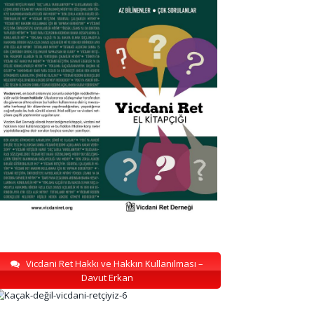
Vicdani Ret Hakkı ve Hakkın Kullanılması –
Davut Erkan