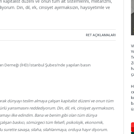
 kapitalist düzeni ve onun tüm alt sistemlerini, militarizmi,
yorum. Din, dil, ırk, cinsiyet ayırmaksızın, haysiyetimle ve
RET AÇIKLAMALARI
V
Y
T
Z
rı Derneği (İHD) İstanbul Şubesi’nde yapılan basın
h
ç
H
c
k
arak dünyayı teslim almaya çalışan kapitalist düzeni ve onun tüm
b
 türlü yansımasını reddediyorum. Din, dil, ırk, cinsiyet ayırmaksızın,
ü
amayı ilke edindim. Bana ve benim gibi olan tüm dünya
 çalışan baskıcı, sömürgeci tüm felsefi, psikolojik, ekonomik,
Bu surette savaşa, silaha, silahlanmaya, orduya hayır diyorum.