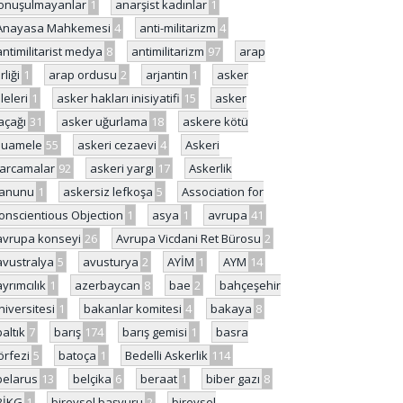
onuşulmayanlar
1
anarşist kadınlar
1
Anayasa Mahkemesi
4
anti-militarizm
4
antimilitarist medya
8
antimilitarizm
97
arap
rliği
1
arap ordusu
2
arjantin
1
asker
ileleri
1
asker hakları inisiyatifi
15
asker
açağı
31
asker uğurlama
18
askere kötü
uamele
55
askeri cezaevi
4
Askeri
arcamalar
92
askeri yargı
17
Askerlik
anunu
1
askersiz lefkoşa
5
Association for
onscientious Objection
1
asya
1
avrupa
41
avrupa konseyi
26
Avrupa Vicdani Ret Bürosu
2
avustralya
5
avusturya
2
AYİM
1
AYM
14
ayrımcılık
1
azerbaycan
8
bae
2
bahçeşehir
niversitesi
1
bakanlar komitesi
4
bakaya
8
baltık
7
barış
174
barış gemisi
1
basra
örfezi
5
batoça
1
Bedelli Askerlik
114
belarus
13
belçika
6
beraat
1
biber gazı
8
BİKG
1
bireysel başvuru
2
bireysel