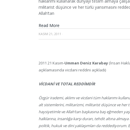
haklarımı kullanarak dünyayı teslim almaya çalışan
militarist düşünce ve her türlü yansımasını reddedi
Allah’tan
Read More
KASIM 21, 2011
·
2011 21 Kasım-
Umman Deniz Karabay
(İnsan Hakla
açıklamasında vicdani reddini açıkladı)
VİCDANİ VE TOTAL REDDİMDİR
Özgür irademi, aklımı ve vicdani tüm haklarımı kullan
alt sistemlerini, militarizmi, militarist düşünce ve her
haysiyetimle ve Allah’tan başkasına baş eğmeden yaş
halklarına, insanlığa karşı duran, tehdit altına almaya
politik, hukuk ve dini yaklaşımları da reddediyorum. 