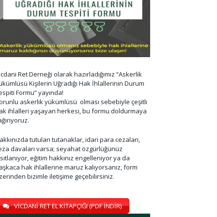
icdani Ret Derneği olarak hazırladığımız “Askerlik
ükümlüsü Kişilerin Uğradığı Hak İhlallerinin Durum
espiti Formu” yayında!
orunlu askerlik yükümlüsü olması sebebiyle çeşitli
ak ihlalleri yaşayan herkesi, bu formu doldurmaya
ağırıyoruz.
akkınızda tutulan tutanaklar, idari para cezaları,
eza davaları varsa; seyahat özgürlüğünüz
ısıtlanıyor, eğitim hakkınız engelleniyor ya da
aşkaca hak ihlallerine maruz kalıyorsanız, form
zerinden bizimle iletişime geçebilirsiniz.
VİCDANİ RET EL KİTAPÇIĞI (PDF İNDİR)