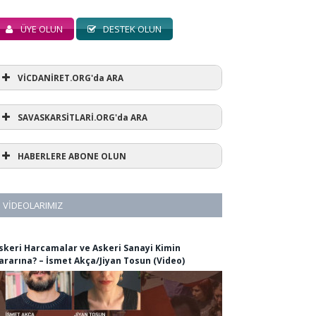
ÜYE OLUN
DESTEK OLUN
VİCDANİRET.ORG'da ARA
SAVASKARSİTLARİ.ORG'da ARA
HABERLERE ABONE OLUN
VIDEOLARIMIZ
skeri Harcamalar ve Askeri Sanayi Kimin
ararına? – İsmet Akça/Jiyan Tosun (Video)