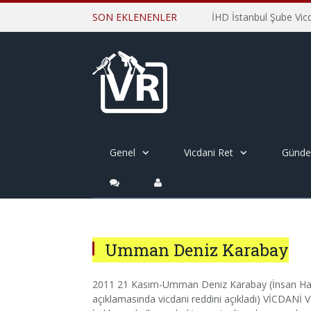
SON EKLENENLER
Genel
Vicdani Ret
Günd
Umman Deniz Karabay
2011 21 Kasım-Umman Deniz Karabay (İnsan Hakla
açıklamasında vicdani reddini açıkladı) VİCDAN