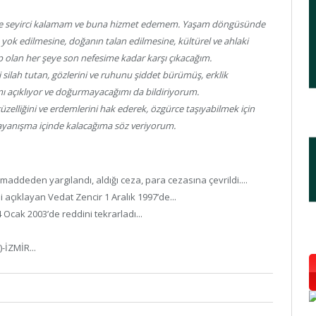
ine seyirci kalamam ve buna hizmet edemem. Yaşam döngüsünde
n yok edilmesine, doğanın talan edilmesine, kültürel ve ahlaki
 olan her şeye son nefesime kadar karşı çıkacağım.
i silah tutan, gözlerini ve ruhunu şiddet bürümüş, erklik
açıklıyor ve doğurmayacağımı da bildiriyorum.
 güzelliğini ve erdemlerini hak ederek, özgürce taşıyabilmek için
 dayanışma içinde kalacağıma söz veriyorum.
ddeden yargılandı, aldığı ceza, para cezasına çevrildi....
 açıklayan Vedat Zencir 1 Aralık 1997’de...
Ocak 2003’de reddini tekrarladı...
-İZMİR...