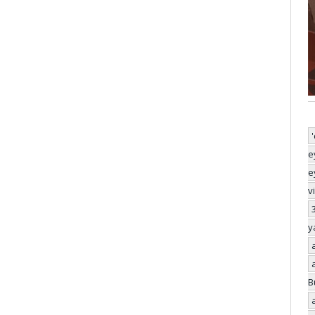
e
e
v
y
B