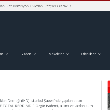
İHD İstanbul Şube Vicdani Ret Komisyonu: Vicdani Retçiler Olarak Destek İçin Buradayız!
em
Bizden
Makaleler
Etkinlikler
rı Derneği (İHD) İstanbul Şubesi’nde yapılan basın
İ VE TOTAL REDDİMDİR Özgür irademi, aklımı ve vicdani tüm