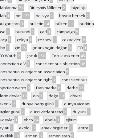
ilahlanma
71
Birleşmiş Milletler
2
biyolojik
ilah
1
bm
172
bolivya
2
bosna hersek
2
Bulgaristan
3
bulletin
14
bülten
11
burkina
aso
1
burundi
2
çad
1
campaign
5
çarşı
1
çekya
1
cezaevi
1
cezaevleri
6
chp
1
çin
35
çınar koçgiri doğan
3
CO
1
CO Watch
2
çocuk
150
Çocuk askerler
45
connection e.V
7
conscientious objection
16
conscientious objection association
5
conscientious objection right
1
conscientious
bjection watch
9
Danimarka
6
darbe
76
derin devlet
10
din
3
doğa
10
dövizli
skerlik
7
dünya barış günü
1
dünya vicdani
etçiler günü
2
dürzi vicdani retçi
3
duyuru
1
e-devlet
1
ebco
64
ebola
1
eğitim
ayiatı
1
ekoloji
3
emek örgütleri
1
eritre
1
erkeklik
18
ermeni
5
ermenistan
5