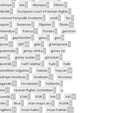
estonya
2
eta
5
etiyopya
4
Etkiniz
1
etkinlik
1
European Court of Human Rights
1
Evrensel Periyodik İnceleme
2
ezidi
1
fas
1
faşizm
4
feminizm
2
filipinler
6
filistin
36
Finlandiya
9
fransa
37
frontex
1
garnizon
ent
1
gayrimüslim
7
gaza
1
gazi
6
gazze
13
GBT
86
gıda
1
greenpeace
1
guatemala
2
güney afrika
1
güney çin
enizi
3
güney sudan
16
gürcistan
2
güvenlik
35
hafif silahlar
3
haiti
1
halkı
skerlikten soğutma
1
hamas
2
hayvan
20
hidrojen bombası
3
hindistan
12
hirosima-
agasaki
15
hırvatistan
1
hollanda
5
hrw
31
Human Rights Committee
1
iç
üvenlik
67
ICAN
3
IFOR
2
İHA
41
İHD
29
iklim
7
iltica
1
inan mayıs aru
1
incirlik
6
İngiltere
45
insan hakkı
2
insan hakları
138