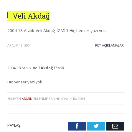
Veli Akdağ
2004 18 Aralık-Veli Akdağ-İZMİR Hiç benzer yazı yok.
ARALIK 18, 2004
·
RET AÇIKLAMALARI
2004 18 Aralık-
Veli Akdağ
-İZMİR
Hiç benzer yazı yok.
EKLEYEN
ADMIN
EKLENME TARIHI:
ARALIK 18, 2004
PAYLAŞ.
Facebook
Twitter
Emai