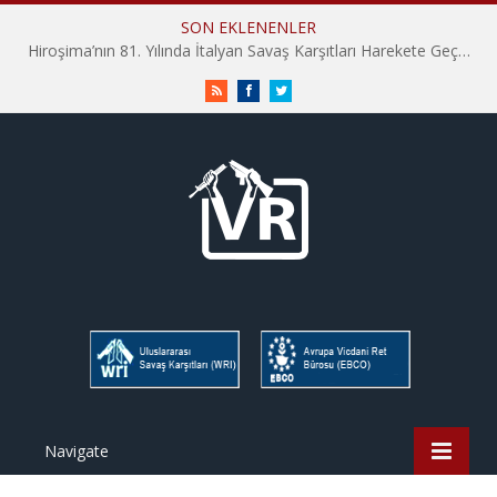
SON EKLENENLER
Hiroşima’nın 81. Yılında İtalyan Savaş Karşıtları Harekete Geçti: “Hatırlamak yeterli değil”
RSS
Facebook
Twitter
Navigate