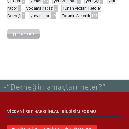
şahitleri
7
yemen
59
yeni zelanda
1
yeniçağ
1
yılık
rapor
1
yoklama kaçağı
2
Yunan Vicdani Retçiler
Derneği
1
yunanistan
40
Zorunlu Askerlik
183
YAZI EKLE
VİCDANİ RET HAKKI İHLALİ BİLDİRİM FORMU