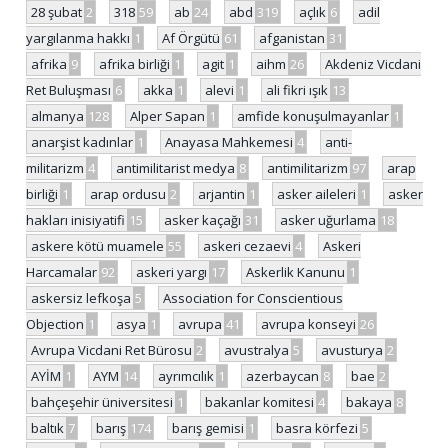
28 şubat
2
318
59
ab
24
abd
319
açlık
6
adil
yargılanma hakkı
1
Af Örgütü
61
afganistan
31
afrika
9
afrika birliği
1
agit
1
aihm
26
Akdeniz Vicdani
Ret Buluşması
6
akka
1
alevi
1
ali fikri ışık
13
almanya
128
Alper Sapan
1
amfide konuşulmayanlar
1
anarşist kadınlar
1
Anayasa Mahkemesi
4
anti-
militarizm
4
antimilitarist medya
8
antimilitarizm
97
arap
birliği
1
arap ordusu
2
arjantin
1
asker aileleri
1
asker
hakları inisiyatifi
15
asker kaçağı
31
asker uğurlama
18
askere kötü muamele
55
askeri cezaevi
4
Askeri
Harcamalar
92
askeri yargı
17
Askerlik Kanunu
1
askersiz lefkoşa
5
Association for Conscientious
Objection
1
asya
1
avrupa
41
avrupa konseyi
26
Avrupa Vicdani Ret Bürosu
2
avustralya
5
avusturya
2
AYİM
1
AYM
14
ayrımcılık
1
azerbaycan
8
bae
2
bahçeşehir üniversitesi
1
bakanlar komitesi
4
bakaya
8
baltık
7
barış
174
barış gemisi
1
basra körfezi
5