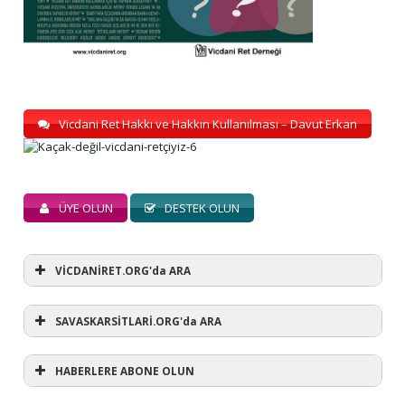
Vicdani Ret Hakkı ve Hakkın Kullanılması – Davut Erkan
ÜYE OLUN
DESTEK OLUN
VİCDANİRET.ORG'da ARA
SAVASKARSİTLARİ.ORG'da ARA
HABERLERE ABONE OLUN