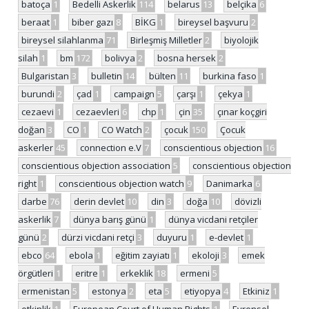
batoça
1
Bedelli Askerlik
114
belarus
13
belçika
6
beraat
1
biber gazı
8
BİKG
1
bireysel başvuru
2
bireysel silahlanma
71
Birleşmiş Milletler
2
biyolojik
silah
1
bm
172
bolivya
2
bosna hersek
2
Bulgaristan
3
bulletin
14
bülten
11
burkina faso
1
burundi
2
çad
1
campaign
5
çarşı
1
çekya
1
cezaevi
1
cezaevleri
6
chp
1
çin
35
çınar koçgiri
doğan
3
CO
1
CO Watch
2
çocuk
150
Çocuk
askerler
45
connection e.V
7
conscientious objection
16
conscientious objection association
5
conscientious objection
right
1
conscientious objection watch
9
Danimarka
6
darbe
76
derin devlet
10
din
3
doğa
10
dövizli
askerlik
7
dünya barış günü
1
dünya vicdani retçiler
günü
2
dürzi vicdani retçi
3
duyuru
1
e-devlet
1
ebco
64
ebola
1
eğitim zayiatı
1
ekoloji
3
emek
örgütleri
1
eritre
1
erkeklik
18
ermeni
5
ermenistan
5
estonya
2
eta
5
etiyopya
4
Etkiniz
1