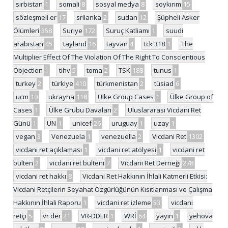
sırbistan
1
somali
8
sosyal medya
8
soykırım
15
sözleşmeli er
17
srilanka
2
sudan
12
Şüpheli Asker
Ölümleri
358
Suriye
172
Suruç Katliamı
1
suudi
arabistan
45
tayland
16
tayvan
4
tck 318
1
The
Multiplier Effect Of The Violation Of The Right To Conscientious
Objection
1
tihv
5
toma
2
TSK
188
tunus
1
turkey
2
türkiye
410
türkmenistan
2
tüsiad
6
ucm
10
ukrayna
118
Ulke Group Cases
1
Ülke Group of
Cases
1
Ülke Grubu Davaları
2
Uluslararası Vicdani Ret
Günü
1
UN
1
unicef
26
uruguay
1
uzay
1
vegan
3
Venezuela
1
venezuella
2
Vicdani Ret
1302
vicdani ret açıklaması
1
vicdani ret atölyesi
1
vicdani ret
bülten
2
vicdani ret bülteni
7
Vicdani Ret Derneği
278
vicdani ret hakkı
8
Vicdani Ret Hakkının İhlali Katmerli Etkisi:
Vicdani Retçilerin Seyahat Özgürlüğünün Kısıtlanması ve Çalışma
Hakkının İhlali Raporu
1
vicdani ret izleme
53
vicdani
retçi
5
vr der
21
VR-DDER
1
WRİ
64
yayın
1
yehova