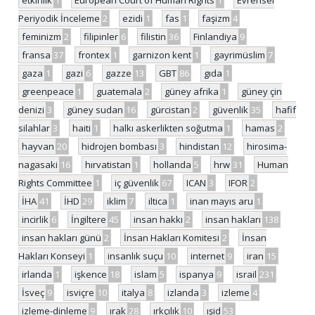
etkinlik
1
European Court of Human Rights
1
Evrensel
Periyodik İnceleme
2
ezidi
1
fas
1
faşizm
4
feminizm
2
filipinler
6
filistin
36
Finlandiya
9
fransa
37
frontex
1
garnizon kent
1
gayrimüslim
7
gaza
1
gazi
6
gazze
13
GBT
86
gıda
1
greenpeace
1
guatemala
2
güney afrika
1
güney çin
denizi
3
güney sudan
16
gürcistan
2
güvenlik
35
hafif
silahlar
3
haiti
1
halkı askerlikten soğutma
1
hamas
2
hayvan
20
hidrojen bombası
3
hindistan
12
hirosima-
nagasaki
16
hırvatistan
1
hollanda
5
hrw
31
Human
Rights Committee
1
iç güvenlik
67
ICAN
3
IFOR
2
İHA
41
İHD
29
iklim
7
iltica
1
inan mayıs aru
1
incirlik
6
İngiltere
45
insan hakkı
2
insan hakları
138
insan hakları günü
2
İnsan Hakları Komitesi
2
İnsan
Hakları Konseyi
1
insanlık suçu
10
internet
9
iran
15
irlanda
1
işkence
18
islam
5
ispanya
9
israil
231
İsveç
9
isviçre
10
italya
8
izlanda
3
izleme
4
izleme-dinleme
9
ırak
28
ırkçılık
10
ışid
53