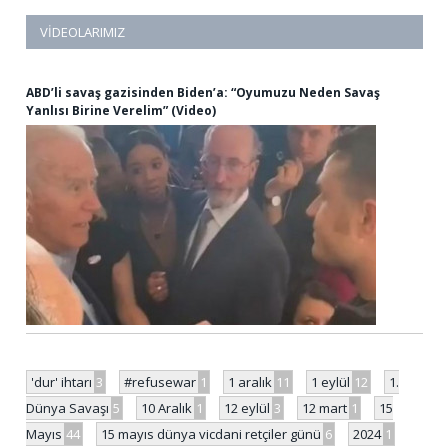
VIDEOLARIMIZ
ABD’li savaş gazisinden Biden’a: “Oyumuzu Neden Savaş
Yanlısı Birine Verelim” (Video)
'dur' ihtarı
3
#refusewar
1
1 aralık
11
1 eylül
12
1.
Dünya Savaşı
5
10 Aralık
1
12 eylül
3
12 mart
1
15
Mayıs
44
15 mayıs dünya vicdani retçiler günü
6
2024
1