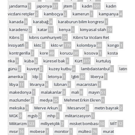
jandarma
1
japonya
37
jitem
1
kadın
101
kadın
vicdani retçiler
2
kamboçya
2
kamerun
1
kampanya
4
kanada
9
karabağ
4
karaburun bilim kongresi
1
karadeniz
2
katar
11
kenya
1
kimyasal silah
19
Kıbrıs
1
kıbrıs cumhuriyeti
12
Kıbrıs'ta Vicdani Ret
İnisiyatifi
1
kktc
3
kktc-vr
179
kolombiya
48
kongo
1
kontrgerilla
2
kore
49
korucu
30
kosova
1
kosta
rika
1
küba
2
küresel bak
1
Kürt
317
kurtuluş
günü
2
kuveyt
2
kuzey kutbu
4
lambdaistanbul
1
latin
amerika
1
ldp
1
letonya
1
lgbti
40
liberya
1
libya
11
litvanya
6
lübnan
3
macaristan
1
makedonya
1
malakanlar
3
mali
8
mayın
51
mazlumder
2
medya
25
Mehmet Erkin Ekren
1
meksika
1
Merve Arkun
1
Mesarvot
2
metin bayrak
2
MGK
9
mgsb
2
mhp
1
militarizasyon
1
Militarizm
123
milliyetçilik
7
misket bombası
10
MİT
12
mısır
16
mobese
1
monitor
1
mülteci
76
murat