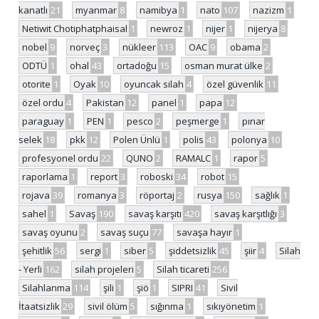
kanatlı
21
myanmar
8
namibya
1
nato
107
nazizm
1
Netiwit Chotiphatphaisal
1
newroz
1
nijer
1
nijerya
8
nobel
9
norveç
3
nükleer
113
OAC
9
obama
2
ODTÜ
1
ohal
43
ortadoğu
15
osman murat ülke
2
otorite
1
Oyak
10
oyuncak silah
4
özel güvenlik
11
özel ordu
4
Pakistan
12
panel
1
papa
12
paraguay
1
PEN
1
pesco
2
peşmerge
1
pınar
selek
18
pkk
12
Polen Ünlü
1
polis
43
polonya
10
profesyonel ordu
22
QUNO
2
RAMALC
1
rapor
5
raporlama
1
report
3
roboski
34
robot
15
rojava
39
romanya
3
röportaj
2
rusya
150
sağlık
1
sahel
1
Savaş
190
savaş karşıtı
420
savaş karşıtlığı
3
savaş oyunu
2
savaş suçu
77
savaşa hayır
1
şehitlik
56
sergi
1
siber
5
şiddetsizlik
45
şiir
4
Silah
- Yerli
162
silah projeleri
5
Silah ticareti
256
Silahlanma
114
şili
1
şiö
1
SIPRI
41
Sivil
İtaatsizlik
29
sivil ölüm
5
sığınma
1
sıkıyönetim
1