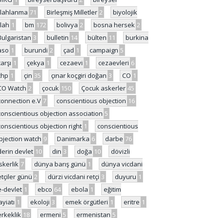
ilahlanma
71
Birleşmiş Milletler
2
biyolojik
ilah
1
bm
172
bolivya
2
bosna hersek
2
Bulgaristan
3
bulletin
14
bülten
11
burkina
aso
1
burundi
2
çad
1
campaign
5
çarşı
1
çekya
1
cezaevi
1
cezaevleri
6
chp
1
çin
35
çınar koçgiri doğan
3
CO
1
CO Watch
2
çocuk
150
Çocuk askerler
45
connection e.V
7
conscientious objection
16
conscientious objection association
5
conscientious objection right
1
conscientious
bjection watch
9
Danimarka
6
darbe
76
derin devlet
10
din
3
doğa
10
dövizli
skerlik
7
dünya barış günü
1
dünya vicdani
etçiler günü
2
dürzi vicdani retçi
3
duyuru
1
e-devlet
1
ebco
64
ebola
1
eğitim
ayiatı
1
ekoloji
3
emek örgütleri
1
eritre
1
erkeklik
18
ermeni
5
ermenistan
5