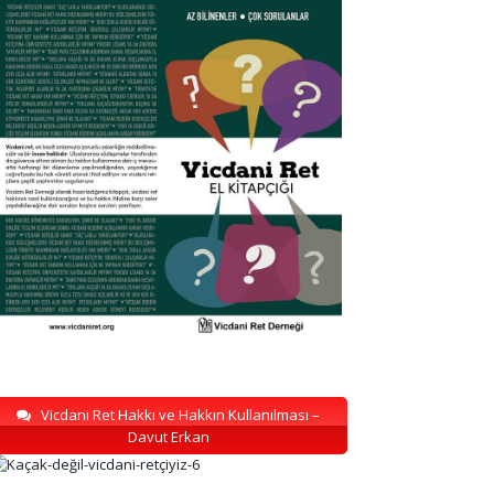
Vicdani Ret Hakkı ve Hakkın Kullanılması –
Davut Erkan