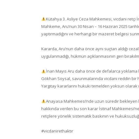
Kütahya 3. Asliye Ceza Mahkemesi, vicdani retçi İ
Mahkeme, Aru’nun 30 Nisan – 16 Haziran 2025 tarihle
yaptırmadığını ve herhangi bir mazeret belgesi sunmad
Kararda, Aru’nun daha önce aynı suçtan aldığı cezalar v
uygulanmadığı, hükmün açıklanmasının geri bırakılma
İnan Mayıs Aru daha önce de defalarca yoklama ka
Gökhan Soysal, savunmalarında vicdani reddin bir 
Yargıtay kararlarını hukuki temelden yoksun olarak n
Anayasa Mahkemesi’nde uzun süredir bekleyen bir
hakkında verilen bu son karar İstinaf Mahkemesi’ne 
retçilere yönelik sistematik baskının ve hukuksuzluğ
#vicdanirethaktır