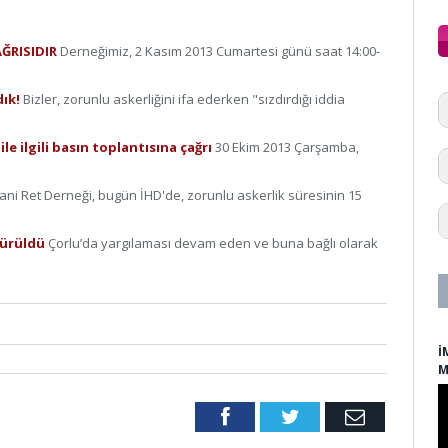
AĞRISIDIR
Derneğimiz, 2 Kasım 2013 Cumartesi günü saat 14:00-
dık!
Bizler, zorunlu askerliğini ifa ederken "sızdırdığı iddia
le ilgili basın toplantısına çağrı
30 Ekim 2013 Çarşamba,
ani Ret Derneği, bugün İHD'de, zorunlu askerlik süresinin 15
ötürüldü
Çorlu’da yargılaması devam eden ve buna bağlı olarak
İ
M
Facebook
Twitter
Email