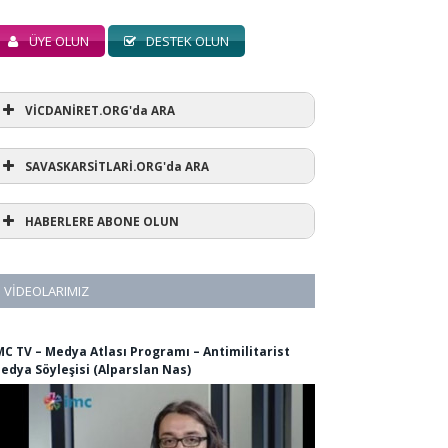
ÜYE OLUN
DESTEK OLUN
VİCDANİRET.ORG'da ARA
SAVASKARSİTLARİ.ORG'da ARA
HABERLERE ABONE OLUN
VIDEOLARIMIZ
MC TV – Medya Atlası Programı – Antimilitarist
edya Söyleşisi (Alparslan Nas)