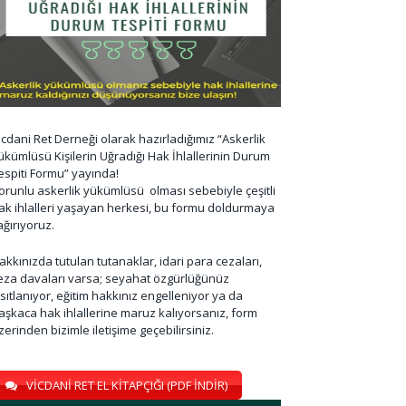
icdani Ret Derneği olarak hazırladığımız “Askerlik
ükümlüsü Kişilerin Uğradığı Hak İhlallerinin Durum
espiti Formu” yayında!
orunlu askerlik yükümlüsü olması sebebiyle çeşitli
ak ihlalleri yaşayan herkesi, bu formu doldurmaya
ağırıyoruz.
akkınızda tutulan tutanaklar, idari para cezaları,
eza davaları varsa; seyahat özgürlüğünüz
ısıtlanıyor, eğitim hakkınız engelleniyor ya da
aşkaca hak ihlallerine maruz kalıyorsanız, form
zerinden bizimle iletişime geçebilirsiniz.
VİCDANİ RET EL KİTAPÇIĞI (PDF İNDİR)