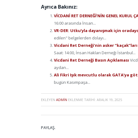
Ayrıca Bakınız:
VİCDANİ RET DERNEĞİ’NİN GENEL KURUL Ç
16:00 arasında İnsan...
VR-DER: Utku’yla dayanışmak için oraday
edilen" belgelerden dolayı...
Vicdani Ret Derneği’nin asker “kaçak”ları i
Saat: 14:00, İnsan Hakları Derneği İstanbul...
Vicdani Ret Derneği Basın Açıklaması
Vicd
aydan...
Ali Fikri Işık mevcutlu olarak GATA’ya g
bugün Kasımpaşa...
EKLEYEN
ADMIN
EKLENME TARIHI:
ARALIK 19, 2025
PAYLAŞ.