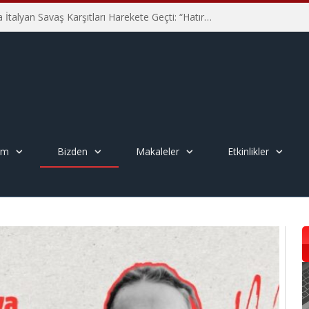
Hiroşima’nın 81. Yılında İtalyan Savaş Karşıtları Harekete Geçti: “Hatırlamak yeterli değil”
em
Bizden
Makaleler
Etkinlikler