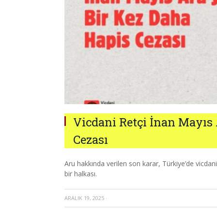
Vicdani Retçi İnan Mayıs 
Cezası
Aru hakkında verilen son karar, Türkiye’de vicdan
bir halkası.
ARALIK 19, 2025
·