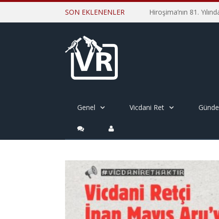
SON EKLENENLER
Genel
Vicdani Ret
Günd