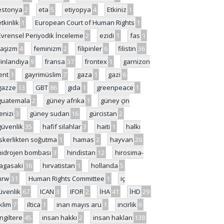
estonya
2
eta
5
etiyopya
4
Etkiniz
1
etkinlik
1
European Court of Human Rights
1
Evrensel Periyodik İnceleme
2
ezidi
1
fas
1
faşizm
4
feminizm
2
filipinler
6
filistin
36
Finlandiya
9
fransa
37
frontex
1
garnizon
ent
1
gayrimüslim
7
gaza
1
gazi
6
gazze
13
GBT
86
gıda
1
greenpeace
1
guatemala
2
güney afrika
1
güney çin
enizi
3
güney sudan
16
gürcistan
2
güvenlik
35
hafif silahlar
3
haiti
1
halkı
skerlikten soğutma
1
hamas
2
hayvan
20
hidrojen bombası
3
hindistan
12
hirosima-
agasaki
16
hırvatistan
1
hollanda
5
hrw
31
Human Rights Committee
1
iç
üvenlik
67
ICAN
3
IFOR
2
İHA
41
İHD
29
iklim
7
iltica
1
inan mayıs aru
1
incirlik
6
İngiltere
45
insan hakkı
2
insan hakları
138