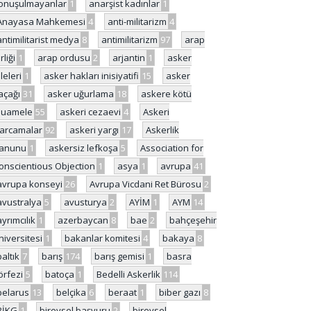
onuşulmayanlar
1
anarşist kadınlar
1
Anayasa Mahkemesi
4
anti-militarizm
4
antimilitarist medya
8
antimilitarizm
97
arap
rliği
1
arap ordusu
2
arjantin
1
asker
ileleri
1
asker hakları inisiyatifi
15
asker
açağı
31
asker uğurlama
18
askere kötü
uamele
55
askeri cezaevi
4
Askeri
arcamalar
92
askeri yargı
17
Askerlik
anunu
1
askersiz lefkoşa
5
Association for
onscientious Objection
1
asya
1
avrupa
41
avrupa konseyi
26
Avrupa Vicdani Ret Bürosu
2
avustralya
5
avusturya
2
AYİM
1
AYM
14
ayrımcılık
1
azerbaycan
8
bae
2
bahçeşehir
niversitesi
1
bakanlar komitesi
4
bakaya
8
baltık
7
barış
174
barış gemisi
1
basra
örfezi
5
batoça
1
Bedelli Askerlik
114
belarus
13
belçika
6
beraat
1
biber gazı
8
BİKG
1
bireysel başvuru
2
bireysel