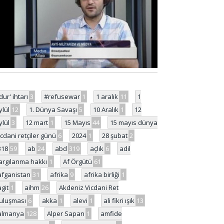
'dur' ihtarı
3
#refusewar
1
1 aralık
11
1
ylül
12
1. Dünya Savaşı
5
10 Aralık
1
12
ylül
3
12 mart
1
15 Mayıs
44
15 mayıs dünya
icdani retçiler günü
6
2024
1
28 şubat
2
318
59
ab
24
abd
319
açlık
6
adil
argılanma hakkı
1
Af Örgütü
61
afganistan
31
afrika
9
afrika birliği
1
agit
1
aihm
26
Akdeniz Vicdani Ret
uluşması
6
akka
1
alevi
1
ali fikri ışık
13
almanya
128
Alper Sapan
1
amfide