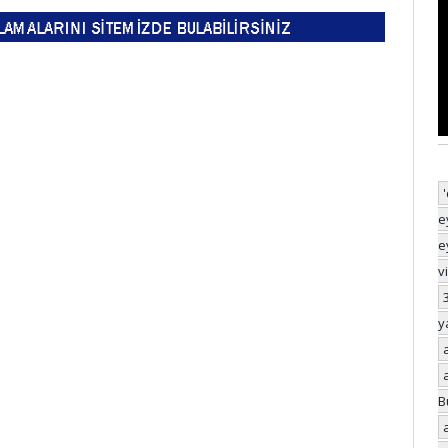
e
e
v
y
B