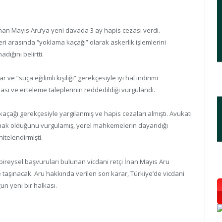
nan Mayıs Aru’ya yeni davada 3 ay hapis cezası verdi.
ri arasında “yoklama kaçağı” olarak askerlik işlemlerini
ığını belirtti.
e “suça eğilimli kişiliği” gerekçesiyle iyi hal indirimi
sı ve erteleme taleplerinin reddedildiği vurgulandı.
çağı gerekçesiyle yargılanmış ve hapis cezaları almıştı. Avukatı
hak olduğunu vurgulamış, yerel mahkemelerin dayandığı
itelendirmişti.
eysel başvuruları bulunan vicdani retçi İnan Mayıs Aru
taşınacak. Aru hakkında verilen son karar, Türkiye’de vicdani
un yeni bir halkası.