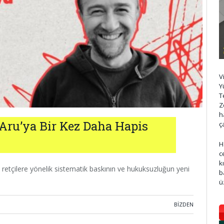
V
Y
T
Z
h
Aru’ya Bir Kez Daha Hapis
ç
H
c
k
i retçilere yönelik sistematik baskının ve hukuksuzluğun yeni
b
ü
BIZDEN