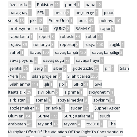
özel ordu
4
Pakistan
12
panel
1
papa
12
paraguay
1
PEN
1
pesco
2
peşmerge
1
pınar
selek
18
pkk
12
Polen Ünlü
1
polis
43
polonya
10
profesyonel ordu
22
QUNO
2
RAMALC
1
rapor
5
raporlama
1
report
3
roboski
34
robot
15
rojava
39
romanya
3
röportaj
2
rusya
150
sağlık
1
sahel
1
Savaş
190
savaş karşıtı
420
savaş karşıtlığı
3
savaş oyunu
2
savaş suçu
77
savaşa hayır
1
şehitlik
56
sergi
1
siber
5
şiddetsizlik
45
şiir
4
Silah
- Yerli
162
silah projeleri
5
Silah ticareti
256
Silahlanma
114
şili
1
şiö
1
SIPRI
41
Sivil
İtaatsizlik
29
sivil ölüm
5
sığınma
1
sıkıyönetim
1
sırbistan
1
somali
8
sosyal medya
8
soykırım
15
sözleşmeli er
17
srilanka
2
sudan
12
Şüpheli Asker
Ölümleri
358
Suriye
172
Suruç Katliamı
1
suudi
arabistan
45
tayland
16
tayvan
4
tck 318
1
The
Multiplier Effect Of The Violation Of The Right To Conscientious