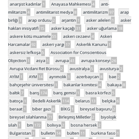
anarşist kadınlar
1
Anayasa Mahkemesi
4
anti-
militarizm
4
antimilitarist medya
8
antimilitarizm
97
arap
birliği
1
arap ordusu
2
arjantin
1
asker aileleri
1
asker
hakları inisiyatifi
15
asker kaçağı
31
asker uğurlama
18
askere kötü muamele
55
askeri cezaevi
4
Askeri
Harcamalar
92
askeri yargı
17
Askerlik Kanunu
1
askersiz lefkoşa
5
Association for Conscientious
Objection
1
asya
1
avrupa
41
avrupa konseyi
26
Avrupa Vicdani Ret Bürosu
2
avustralya
5
avusturya
2
AYİM
1
AYM
14
ayrımcılık
1
azerbaycan
8
bae
2
bahçeşehir üniversitesi
1
bakanlar komitesi
4
bakaya
8
baltık
7
barış
174
barış gemisi
1
basra körfezi
5
batoça
1
Bedelli Askerlik
114
belarus
13
belçika
6
beraat
1
biber gazı
8
BİKG
1
bireysel başvuru
2
bireysel silahlanma
71
Birleşmiş Milletler
2
biyolojik
silah
1
bm
172
bolivya
2
bosna hersek
2
Bulgaristan
3
bulletin
14
bülten
11
burkina faso
1