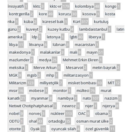
İnisiyatifi
1
kktc
3
kktc-vr
179
kolombiya
48
kongo
1
kontrgerilla
2
kore
49
korucu
30
kosova
1
kosta
rika
1
küba
2
küresel bak
1
Kürt
317
kurtuluş
günü
2
kuveyt
2
kuzey kutbu
4
lambdaistanbul
1
latin
amerika
1
ldp
1
letonya
1
lgbti
40
liberya
1
libya
11
litvanya
6
lübnan
3
macaristan
1
makedonya
1
malakanlar
3
mali
8
mayın
51
mazlumder
2
medya
25
Mehmet Erkin Ekren
1
meksika
1
Merve Arkun
1
Mesarvot
2
metin bayrak
2
MGK
9
mgsb
2
mhp
1
militarizasyon
1
Militarizm
123
milliyetçilik
7
misket bombası
10
MİT
12
mısır
16
mobese
1
monitor
1
mülteci
76
murat
kanatlı
21
myanmar
8
namibya
1
nato
107
nazizm
1
Netiwit Chotiphatphaisal
1
newroz
1
nijer
1
nijerya
8
nobel
9
norveç
3
nükleer
113
OAC
9
obama
2
ODTÜ
1
ohal
43
ortadoğu
15
osman murat ülke
2
otorite
1
Oyak
10
oyuncak silah
4
özel güvenlik
11