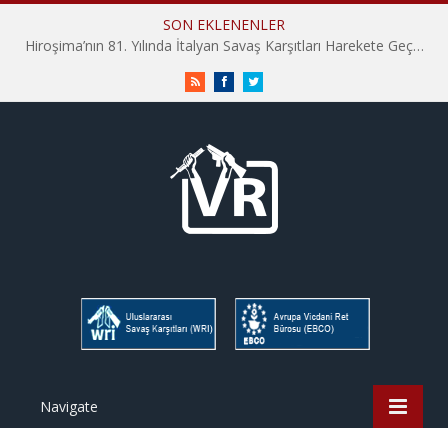
SON EKLENENLER
Hiroşima’nın 81. Yılında İtalyan Savaş Karşıtları Harekete Geçti: “Hatırlamak yeterli değil”
RSS
Facebook
Twitter
Navigate