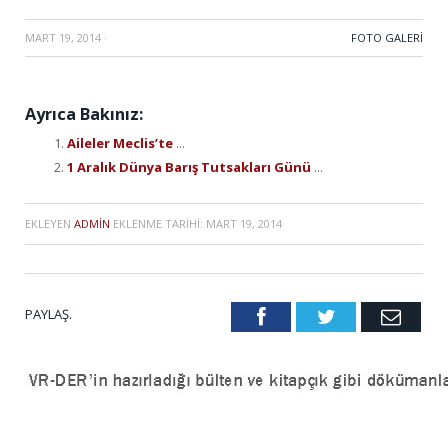
MART 19, 2014
·
FOTO GALERI
Ayrıca Bakınız:
Aileler Meclis’te
...
1 Aralık Dünya Barış Tutsakları Günü
...
EKLEYEN
ADMIN
EKLENME TARIHI:
MART 19, 2014
PAYLAŞ.
Facebook
Twitter
Emai