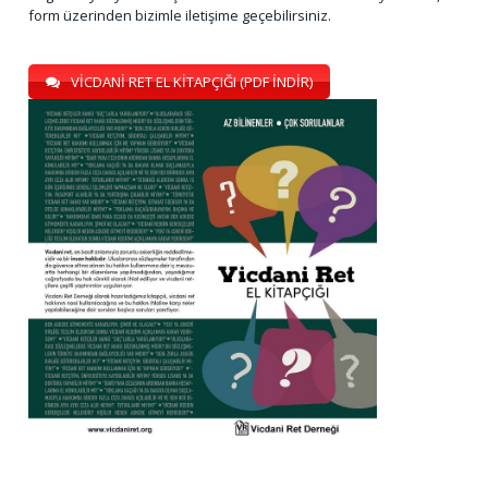
form üzerinden bizimle iletişime geçebilirsiniz.
VİCDANİ RET EL KİTAPÇIĞI (PDF İNDİR)