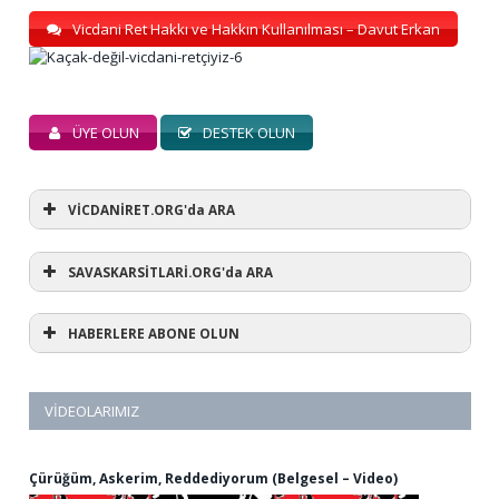
Vicdani Ret Hakkı ve Hakkın Kullanılması – Davut Erkan
ÜYE OLUN
DESTEK OLUN
VİCDANİRET.ORG'da ARA
SAVASKARSİTLARİ.ORG'da ARA
HABERLERE ABONE OLUN
VIDEOLARIMIZ
Çürüğüm, Askerim, Reddediyorum (Belgesel – Video)