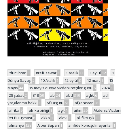
'dur' ihtarı
3
#refusewar
1
1 aralık
11
1 eylül
12
1.
Dünya Savaşı
5
10 Aralık
1
12 eylül
3
12 mart
1
15
Mayıs
44
15 mayıs dünya vicdani retçiler günü
6
2024
1
28 şubat
2
318
59
ab
24
abd
319
açlık
6
adil
yargılanma hakkı
1
Af Örgütü
61
afganistan
31
afrika
9
afrika birliği
1
agit
1
aihm
26
Akdeniz Vicdani
Ret Buluşması
6
akka
1
alevi
1
ali fikri ışık
13
almanya
128
Alper Sapan
1
amfide konuşulmayanlar
1