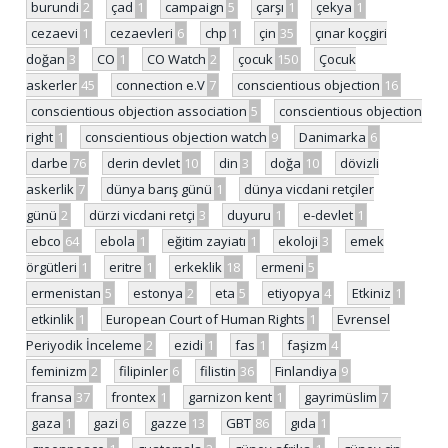
burundi
2
çad
1
campaign
5
çarşı
1
çekya
1
cezaevi
1
cezaevleri
6
chp
1
çin
35
çınar koçgiri
doğan
3
CO
1
CO Watch
2
çocuk
150
Çocuk
askerler
45
connection e.V
7
conscientious objection
16
conscientious objection association
5
conscientious objection
right
1
conscientious objection watch
9
Danimarka
6
darbe
76
derin devlet
10
din
3
doğa
10
dövizli
askerlik
7
dünya barış günü
1
dünya vicdani retçiler
günü
2
dürzi vicdani retçi
3
duyuru
1
e-devlet
1
ebco
64
ebola
1
eğitim zayiatı
1
ekoloji
3
emek
örgütleri
1
eritre
1
erkeklik
18
ermeni
5
ermenistan
5
estonya
2
eta
5
etiyopya
4
Etkiniz
1
etkinlik
1
European Court of Human Rights
1
Evrensel
Periyodik İnceleme
2
ezidi
1
fas
1
faşizm
4
feminizm
2
filipinler
6
filistin
36
Finlandiya
9
fransa
37
frontex
1
garnizon kent
1
gayrimüslim
7
gaza
1
gazi
6
gazze
13
GBT
86
gıda
1