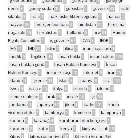
greenpeace
1
guatemala
2
güney afrika
1
güney çin
denizi
3
güney sudan
16
gürcistan
2
güvenlik
35
hafif
silahlar
3
haiti
1
halkı askerlikten soğutma
1
hamas
2
hayvan
20
hidrojen bombası
3
hindistan
12
hirosima-
nagasaki
16
hırvatistan
1
hollanda
5
hrw
31
Human
Rights Committee
1
iç güvenlik
67
ICAN
3
IFOR
2
İHA
41
İHD
29
iklim
7
iltica
1
inan mayıs aru
1
incirlik
6
İngiltere
45
insan hakkı
2
insan hakları
138
insan hakları günü
2
İnsan Hakları Komitesi
2
İnsan
Hakları Konseyi
1
insanlık suçu
10
internet
9
iran
15
irlanda
1
işkence
18
islam
5
ispanya
9
israil
231
İsveç
9
isviçre
10
italya
8
izlanda
3
izleme
4
izleme-dinleme
9
ırak
28
ırkçılık
10
ışid
53
jandarma
1
japonya
37
jitem
1
kadın
101
kadın
vicdani retçiler
2
kamboçya
2
kamerun
1
kampanya
4
kanada
9
karabağ
4
karaburun bilim kongresi
1
karadeniz
2
katar
11
kenya
1
kimyasal silah
19
Kıbrıs
1
kıbrıs cumhuriyeti
12
Kıbrıs'ta Vicdani Ret