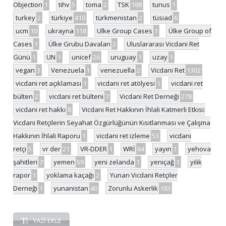
Objection
1
tihv
5
toma
2
TSK
188
tunus
1
turkey
2
türkiye
410
türkmenistan
2
tüsiad
6
ucm
10
ukrayna
118
Ulke Group Cases
1
Ülke Group of
Cases
1
Ülke Grubu Davaları
2
Uluslararası Vicdani Ret
Günü
1
UN
1
unicef
26
uruguay
1
uzay
1
vegan
3
Venezuela
1
venezuella
2
Vicdani Ret
1302
vicdani ret açıklaması
1
vicdani ret atölyesi
1
vicdani ret
bülten
2
vicdani ret bülteni
7
Vicdani Ret Derneği
278
vicdani ret hakkı
8
Vicdani Ret Hakkının İhlali Katmerli Etkisi:
Vicdani Retçilerin Seyahat Özgürlüğünün Kısıtlanması ve Çalışma
Hakkının İhlali Raporu
1
vicdani ret izleme
53
vicdani
retçi
5
vr der
21
VR-DDER
1
WRİ
64
yayın
1
yehova
şahitleri
7
yemen
59
yeni zelanda
1
yeniçağ
1
yılık
rapor
1
yoklama kaçağı
2
Yunan Vicdani Retçiler
Derneği
1
yunanistan
40
Zorunlu Askerlik
183
YAZI EKLE