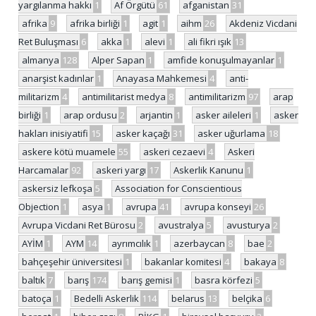
yargılanma hakkı
1
Af Örgütü
61
afganistan
31
afrika
9
afrika birliği
1
agit
1
aihm
26
Akdeniz Vicdani
Ret Buluşması
6
akka
1
alevi
1
ali fikri ışık
13
almanya
128
Alper Sapan
1
amfide konuşulmayanlar
1
anarşist kadınlar
1
Anayasa Mahkemesi
4
anti-
militarizm
4
antimilitarist medya
8
antimilitarizm
97
arap
birliği
1
arap ordusu
2
arjantin
1
asker aileleri
1
asker
hakları inisiyatifi
15
asker kaçağı
31
asker uğurlama
18
askere kötü muamele
55
askeri cezaevi
4
Askeri
Harcamalar
92
askeri yargı
17
Askerlik Kanunu
1
askersiz lefkoşa
5
Association for Conscientious
Objection
1
asya
1
avrupa
41
avrupa konseyi
26
Avrupa Vicdani Ret Bürosu
2
avustralya
5
avusturya
2
AYİM
1
AYM
14
ayrımcılık
1
azerbaycan
8
bae
2
bahçeşehir üniversitesi
1
bakanlar komitesi
4
bakaya
8
baltık
7
barış
174
barış gemisi
1
basra körfezi
5
batoça
1
Bedelli Askerlik
114
belarus
13
belçika
6