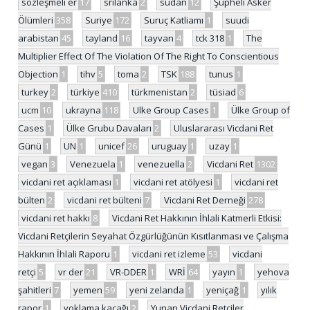
sözleşmeli er
17
srilanka
2
sudan
12
Şüpheli Asker
Ölümleri
358
Suriye
172
Suruç Katliamı
1
suudi
arabistan
45
tayland
16
tayvan
4
tck 318
1
The
Multiplier Effect Of The Violation Of The Right To Conscientious
Objection
1
tihv
5
toma
2
TSK
188
tunus
1
turkey
2
türkiye
410
türkmenistan
2
tüsiad
6
ucm
10
ukrayna
118
Ulke Group Cases
1
Ülke Group of
Cases
1
Ülke Grubu Davaları
2
Uluslararası Vicdani Ret
Günü
1
UN
1
unicef
26
uruguay
1
uzay
1
vegan
3
Venezuela
1
venezuella
2
Vicdani Ret
1302
vicdani ret açıklaması
1
vicdani ret atölyesi
1
vicdani ret
bülten
2
vicdani ret bülteni
7
Vicdani Ret Derneği
278
vicdani ret hakkı
8
Vicdani Ret Hakkının İhlali Katmerli Etkisi:
Vicdani Retçilerin Seyahat Özgürlüğünün Kısıtlanması ve Çalışma
Hakkının İhlali Raporu
1
vicdani ret izleme
53
vicdani
retçi
5
vr der
21
VR-DDER
1
WRİ
64
yayın
1
yehova
şahitleri
7
yemen
59
yeni zelanda
1
yeniçağ
1
yılık
rapor
1
yoklama kaçağı
2
Yunan Vicdani Retçiler