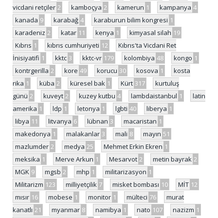
vicdani retçiler
2
kamboçya
2
kamerun
1
kampanya
4
kanada
9
karabağ
4
karaburun bilim kongresi
1
karadeniz
2
katar
11
kenya
1
kimyasal silah
19
Kıbrıs
1
kıbrıs cumhuriyeti
12
Kıbrıs'ta Vicdani Ret
İnisiyatifi
1
kktc
3
kktc-vr
179
kolombiya
48
kongo
1
kontrgerilla
2
kore
49
korucu
30
kosova
1
kosta
rika
1
küba
2
küresel bak
1
Kürt
317
kurtuluş
günü
2
kuveyt
2
kuzey kutbu
4
lambdaistanbul
1
latin
amerika
1
ldp
1
letonya
1
lgbti
40
liberya
1
libya
11
litvanya
6
lübnan
3
macaristan
1
makedonya
1
malakanlar
3
mali
8
mayın
51
mazlumder
2
medya
25
Mehmet Erkin Ekren
1
meksika
1
Merve Arkun
1
Mesarvot
2
metin bayrak
2
MGK
9
mgsb
2
mhp
1
militarizasyon
1
Militarizm
123
milliyetçilik
7
misket bombası
10
MİT
12
mısır
16
mobese
1
monitor
1
mülteci
76
murat
kanatlı
21
myanmar
8
namibya
1
nato
107
nazizm
1