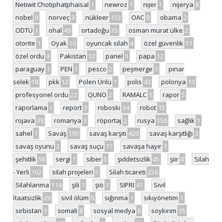
Netiwit Chotiphatphaisal
1
newroz
1
nijer
1
nijerya
8
nobel
9
norveç
3
nükleer
113
OAC
9
obama
2
ODTÜ
1
ohal
43
ortadoğu
15
osman murat ülke
2
otorite
1
Oyak
10
oyuncak silah
4
özel güvenlik
11
özel ordu
4
Pakistan
12
panel
1
papa
12
paraguay
1
PEN
1
pesco
2
peşmerge
1
pınar
selek
18
pkk
12
Polen Ünlü
1
polis
43
polonya
10
profesyonel ordu
22
QUNO
2
RAMALC
1
rapor
5
raporlama
1
report
3
roboski
34
robot
15
rojava
39
romanya
3
röportaj
2
rusya
150
sağlık
1
sahel
1
Savaş
190
savaş karşıtı
420
savaş karşıtlığı
3
savaş oyunu
2
savaş suçu
77
savaşa hayır
1
şehitlik
56
sergi
1
siber
5
şiddetsizlik
45
şiir
4
Silah
- Yerli
162
silah projeleri
5
Silah ticareti
256
Silahlanma
114
şili
1
şiö
1
SIPRI
41
Sivil
İtaatsizlik
29
sivil ölüm
5
sığınma
1
sıkıyönetim
1
sırbistan
1
somali
8
sosyal medya
8
soykırım
15