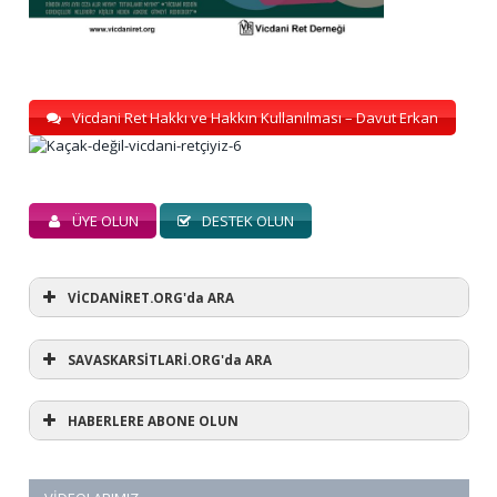
Vicdani Ret Hakkı ve Hakkın Kullanılması – Davut Erkan
ÜYE OLUN
DESTEK OLUN
VİCDANİRET.ORG'da ARA
SAVASKARSİTLARİ.ORG'da ARA
HABERLERE ABONE OLUN