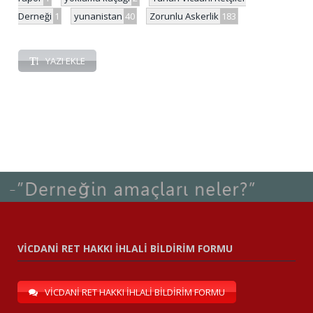
Derneği
1
yunanistan
40
Zorunlu Askerlik
183
YAZI EKLE
VİCDANİ RET HAKKI İHLALİ BİLDİRİM FORMU
VİCDANİ RET HAKKI İHLALİ BİLDİRİM FORMU