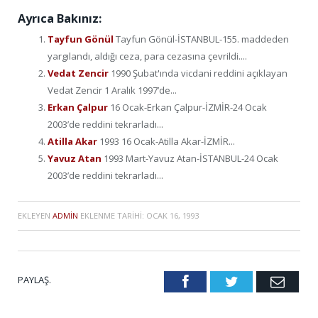
Ayrıca Bakınız:
Tayfun Gönül
Tayfun Gönül-İSTANBUL-155. maddeden
yargılandı, aldığı ceza, para cezasına çevrildi....
Vedat Zencir
1990 Şubat'ında vicdani reddini açıklayan
Vedat Zencir 1 Aralık 1997’de...
Erkan Çalpur
16 Ocak-Erkan Çalpur-İZMİR-24 Ocak
2003’de reddini tekrarladı...
Atilla Akar
1993 16 Ocak-Atilla Akar-İZMİR...
Yavuz Atan
1993 Mart-Yavuz Atan-İSTANBUL-24 Ocak
2003’de reddini tekrarladı...
EKLEYEN
ADMIN
EKLENME TARIHI:
OCAK 16, 1993
PAYLAŞ.
Facebook
Twitter
Emai