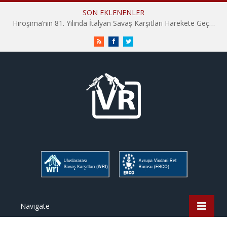
SON EKLENENLER
Hiroşima’nın 81. Yılında İtalyan Savaş Karşıtları Harekete Geçti: “Hatırlamak yeterli değil”
RSS
Facebook
Twitter
Navigate