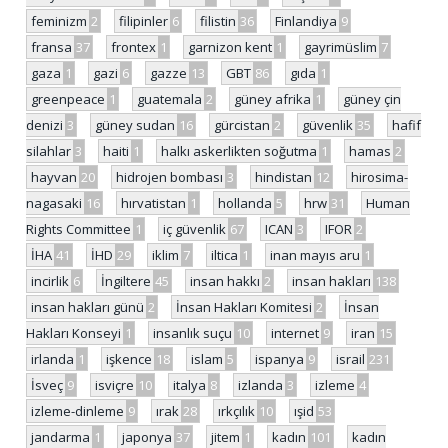
feminizm
2
filipinler
6
filistin
36
Finlandiya
9
fransa
37
frontex
1
garnizon kent
1
gayrimüslim
7
gaza
1
gazi
6
gazze
13
GBT
86
gıda
1
greenpeace
1
guatemala
2
güney afrika
1
güney çin
denizi
3
güney sudan
16
gürcistan
2
güvenlik
35
hafif
silahlar
3
haiti
1
halkı askerlikten soğutma
1
hamas
2
hayvan
20
hidrojen bombası
3
hindistan
12
hirosima-
nagasaki
16
hırvatistan
1
hollanda
5
hrw
31
Human
Rights Committee
1
iç güvenlik
67
ICAN
3
IFOR
2
İHA
41
İHD
29
iklim
7
iltica
1
inan mayıs aru
1
incirlik
6
İngiltere
45
insan hakkı
2
insan hakları
138
insan hakları günü
2
İnsan Hakları Komitesi
2
İnsan
Hakları Konseyi
1
insanlık suçu
10
internet
9
iran
15
irlanda
1
işkence
18
islam
5
ispanya
9
israil
231
İsveç
9
isviçre
10
italya
8
izlanda
3
izleme
4
izleme-dinleme
9
ırak
28
ırkçılık
10
ışid
53
jandarma
1
japonya
37
jitem
1
kadın
101
kadın