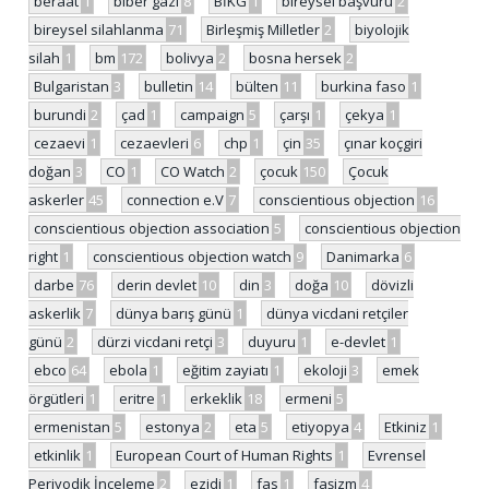
beraat
1
biber gazı
8
BİKG
1
bireysel başvuru
2
bireysel silahlanma
71
Birleşmiş Milletler
2
biyolojik
silah
1
bm
172
bolivya
2
bosna hersek
2
Bulgaristan
3
bulletin
14
bülten
11
burkina faso
1
burundi
2
çad
1
campaign
5
çarşı
1
çekya
1
cezaevi
1
cezaevleri
6
chp
1
çin
35
çınar koçgiri
doğan
3
CO
1
CO Watch
2
çocuk
150
Çocuk
askerler
45
connection e.V
7
conscientious objection
16
conscientious objection association
5
conscientious objection
right
1
conscientious objection watch
9
Danimarka
6
darbe
76
derin devlet
10
din
3
doğa
10
dövizli
askerlik
7
dünya barış günü
1
dünya vicdani retçiler
günü
2
dürzi vicdani retçi
3
duyuru
1
e-devlet
1
ebco
64
ebola
1
eğitim zayiatı
1
ekoloji
3
emek
örgütleri
1
eritre
1
erkeklik
18
ermeni
5
ermenistan
5
estonya
2
eta
5
etiyopya
4
Etkiniz
1
etkinlik
1
European Court of Human Rights
1
Evrensel
Periyodik İnceleme
2
ezidi
1
fas
1
faşizm
4