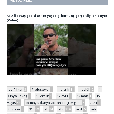
VIDEOLARIMIZ
ABD’li savaş gazisi asker yaşadığı korkunç gerçekliği anlatıyor
(Video)
'dur' ihtarı
3
#refusewar
1
1 aralık
11
1 eylül
12
1.
Dünya Savaşı
5
10 Aralık
1
12 eylül
3
12 mart
1
15
Mayıs
44
15 mayıs dünya vicdani retçiler günü
6
2024
1
28 şubat
2
318
59
ab
24
abd
319
açlık
6
adil