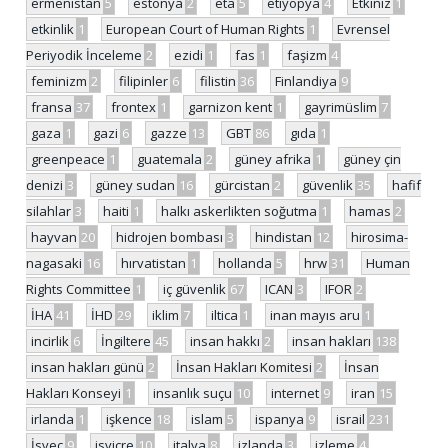
ermenistan
5
estonya
2
eta
5
etiyopya
4
Etkiniz
1
etkinlik
1
European Court of Human Rights
1
Evrensel
Periyodik İnceleme
2
ezidi
1
fas
1
faşizm
4
feminizm
2
filipinler
6
filistin
36
Finlandiya
9
fransa
37
frontex
1
garnizon kent
1
gayrimüslim
7
gaza
1
gazi
6
gazze
13
GBT
86
gıda
1
greenpeace
1
guatemala
2
güney afrika
1
güney çin
denizi
3
güney sudan
16
gürcistan
2
güvenlik
35
hafif
silahlar
3
haiti
1
halkı askerlikten soğutma
1
hamas
2
hayvan
20
hidrojen bombası
3
hindistan
12
hirosima-
nagasaki
16
hırvatistan
1
hollanda
5
hrw
31
Human
Rights Committee
1
iç güvenlik
67
ICAN
3
IFOR
2
İHA
41
İHD
29
iklim
7
iltica
1
inan mayıs aru
1
incirlik
6
İngiltere
45
insan hakkı
2
insan hakları
138
insan hakları günü
2
İnsan Hakları Komitesi
2
İnsan
Hakları Konseyi
1
insanlık suçu
10
internet
9
iran
15
irlanda
1
işkence
18
islam
5
ispanya
9
israil
231
İsveç
9
isviçre
10
italya
8
izlanda
3
izleme
4