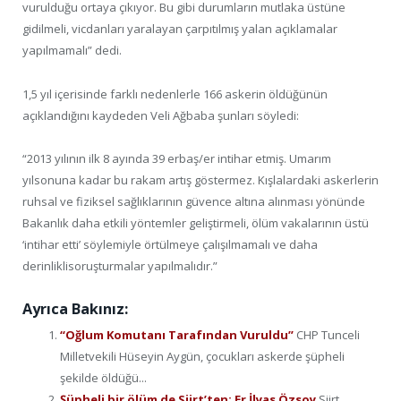
vurulduğu ortaya çıkıyor. Bu gibi durumların mutlaka üstüne
gidilmeli, vicdanları yaralayan çarpıtılmış yalan açıklamalar
yapılmamalı” dedi.
1,5 yıl içerisinde farklı nedenlerle 166 askerin öldüğünün
açıklandığını kaydeden Veli Ağbaba şunları söyledi:
“2013 yılının ilk 8 ayında 39 erbaş/er intihar etmiş. Umarım
yılsonuna kadar bu rakam artış göstermez. Kışlalardaki askerlerin
ruhsal ve fiziksel sağlıklarının güvence altına alınması yönünde
Bakanlık daha etkili yöntemler geliştirmeli, ölüm vakalarının üstü
‘intihar etti’ söylemiyle örtülmeye çalışılmamalı ve daha
derinliklisoruşturmalar yapılmalıdır.”
Ayrıca Bakınız:
“Oğlum Komutanı Tarafından Vuruldu”
CHP Tunceli
Milletvekili Hüseyin Aygün, çocukları askerde şüpheli
şekilde öldüğü...
Şüpheli bir ölüm de Siirt’ten: Er İlyas Özsoy
Siirt