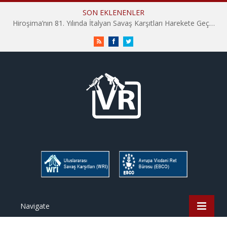
SON EKLENENLER
Hiroşima’nın 81. Yılında İtalyan Savaş Karşıtları Harekete Geçti: “Hatırlamak yeterli değil”
RSS
Facebook
Twitter
Navigate