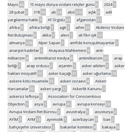
Mayıs
44
15 mayıs dünya vicdani retçiler günü
6
2024
1
28 şubat
2
318
59
ab
24
abd
319
açlık
6
adil
yargılanma hakkı
1
Af Örgütü
61
afganistan
31
afrika
9
afrika birliği
1
agit
1
aihm
26
Akdeniz Vicdani
Ret Buluşması
6
akka
1
alevi
1
ali fikri ışık
13
almanya
128
Alper Sapan
1
amfide konuşulmayanlar
1
anarşist kadınlar
1
Anayasa Mahkemesi
4
anti-
militarizm
4
antimilitarist medya
8
antimilitarizm
97
arap
birliği
1
arap ordusu
2
arjantin
1
asker aileleri
1
asker
hakları inisiyatifi
15
asker kaçağı
31
asker uğurlama
18
askere kötü muamele
55
askeri cezaevi
4
Askeri
Harcamalar
92
askeri yargı
17
Askerlik Kanunu
1
askersiz lefkoşa
5
Association for Conscientious
Objection
1
asya
1
avrupa
41
avrupa konseyi
26
Avrupa Vicdani Ret Bürosu
2
avustralya
5
avusturya
2
AYİM
1
AYM
14
ayrımcılık
1
azerbaycan
8
bae
2
bahçeşehir üniversitesi
1
bakanlar komitesi
4
bakaya
8