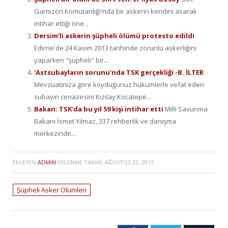
Garnizon Komutanlığı'nda bir askerin kendini asarak
intihar ettiği öne...
Dersim’li askerin şüpheli ölümü protesto edildi
Edirne'de 24 Kasım 2013 tarihinde zorunlu askerliğini
yaparken "şüpheli" bir...
‘Astsubayların sorunu’nda TSK gerçekliği -B. İLTER
Mevzuatınıza göre koyduğunuz hükümlerle vefat eden
subayın cenazesini Kızılay Kocatepe...
Bakan: TSK’da bu yıl 59 kişi intihar etti
Milli Savunma
Bakanı İsmet Yılmaz, 337 rehberlik ve danışma
merkezinde...
EKLEYEN
ADMIN
EKLENME TARIHI:
AĞUSTOS 22, 2013
Şüpheli Asker Ölümleri