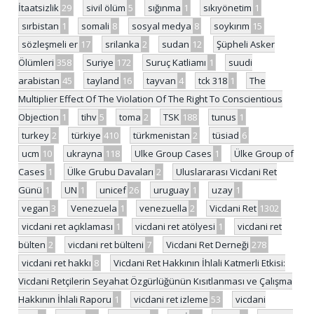
İtaatsizlik
29
sivil ölüm
5
sığınma
1
sıkıyönetim
1
sırbistan
1
somali
8
sosyal medya
8
soykırım
15
sözleşmeli er
17
srilanka
2
sudan
12
Şüpheli Asker
Ölümleri
358
Suriye
172
Suruç Katliamı
1
suudi
arabistan
45
tayland
16
tayvan
4
tck 318
1
The
Multiplier Effect Of The Violation Of The Right To Conscientious
Objection
1
tihv
5
toma
2
TSK
188
tunus
1
turkey
2
türkiye
410
türkmenistan
2
tüsiad
6
ucm
10
ukrayna
118
Ulke Group Cases
1
Ülke Group of
Cases
1
Ülke Grubu Davaları
2
Uluslararası Vicdani Ret
Günü
1
UN
1
unicef
26
uruguay
1
uzay
1
vegan
3
Venezuela
1
venezuella
2
Vicdani Ret
1302
vicdani ret açıklaması
1
vicdani ret atölyesi
1
vicdani ret
bülten
2
vicdani ret bülteni
7
Vicdani Ret Derneği
278
vicdani ret hakkı
8
Vicdani Ret Hakkının İhlali Katmerli Etkisi:
Vicdani Retçilerin Seyahat Özgürlüğünün Kısıtlanması ve Çalışma
Hakkının İhlali Raporu
1
vicdani ret izleme
53
vicdani