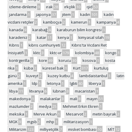
izleme-dinleme
9
ırak
28
ırkçılık
10
ışid
53
jandarma
1
japonya
37
jitem
1
kadın
101
kadın
vicdani retçiler
2
kamboçya
2
kamerun
1
kampanya
4
kanada
9
karabağ
4
karaburun bilim kongresi
1
karadeniz
2
katar
11
kenya
1
kimyasal silah
19
Kıbrıs
1
kıbrıs cumhuriyeti
12
Kıbrıs'ta Vicdani Ret
İnisiyatifi
1
kktc
3
kktc-vr
179
kolombiya
48
kongo
1
kontrgerilla
2
kore
49
korucu
30
kosova
1
kosta
rika
1
küba
2
küresel bak
1
Kürt
317
kurtuluş
günü
2
kuveyt
2
kuzey kutbu
4
lambdaistanbul
1
latin
amerika
1
ldp
1
letonya
1
lgbti
40
liberya
1
libya
11
litvanya
6
lübnan
3
macaristan
1
makedonya
1
malakanlar
3
mali
8
mayın
51
mazlumder
2
medya
25
Mehmet Erkin Ekren
1
meksika
1
Merve Arkun
1
Mesarvot
2
metin bayrak
2
MGK
9
mgsb
2
mhp
1
militarizasyon
1
Militarizm
123
milliyetçilik
7
misket bombası
10
MİT
12