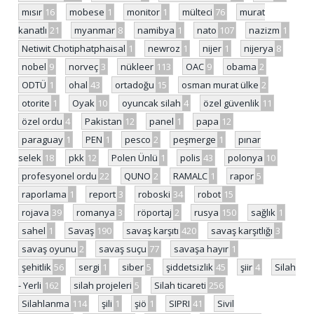
mısır
16
mobese
1
monitor
1
mülteci
76
murat
kanatlı
21
myanmar
8
namibya
1
nato
107
nazizm
1
Netiwit Chotiphatphaisal
1
newroz
1
nijer
1
nijerya
8
nobel
9
norveç
3
nükleer
113
OAC
9
obama
2
ODTÜ
1
ohal
43
ortadoğu
15
osman murat ülke
2
otorite
1
Oyak
10
oyuncak silah
4
özel güvenlik
11
özel ordu
4
Pakistan
12
panel
1
papa
12
paraguay
1
PEN
1
pesco
2
peşmerge
1
pınar
selek
18
pkk
12
Polen Ünlü
1
polis
43
polonya
10
profesyonel ordu
22
QUNO
2
RAMALC
1
rapor
5
raporlama
1
report
3
roboski
34
robot
15
rojava
39
romanya
3
röportaj
2
rusya
150
sağlık
1
sahel
1
Savaş
190
savaş karşıtı
420
savaş karşıtlığı
3
savaş oyunu
2
savaş suçu
77
savaşa hayır
1
şehitlik
56
sergi
1
siber
5
şiddetsizlik
45
şiir
4
Silah
- Yerli
162
silah projeleri
5
Silah ticareti
256
Silahlanma
114
şili
1
şiö
1
SIPRI
41
Sivil