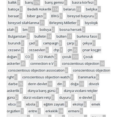
baltık
7
barış
174
barış gemisi
1
basra körfezi
5
batoça
1
Bedelli Askerlik
114
belarus
13
belçika
6
beraat
1
biber gazı
8
BİKG
1
bireysel başvuru
2
bireysel silahlanma
71
Birleşmiş Milletler
2
biyolojik
silah
1
bm
172
bolivya
2
bosna hersek
2
Bulgaristan
3
bulletin
14
bülten
11
burkina faso
1
burundi
2
çad
1
campaign
5
çarşı
1
çekya
1
cezaevi
1
cezaevleri
6
chp
1
çin
35
çınar koçgiri
doğan
3
CO
1
CO Watch
2
çocuk
150
Çocuk
askerler
45
connection e.V
7
conscientious objection
16
conscientious objection association
5
conscientious objection
right
1
conscientious objection watch
9
Danimarka
6
darbe
76
derin devlet
10
din
3
doğa
10
dövizli
askerlik
7
dünya barış günü
1
dünya vicdani retçiler
günü
2
dürzi vicdani retçi
3
duyuru
1
e-devlet
1
ebco
64
ebola
1
eğitim zayiatı
1
ekoloji
3
emek
örgütleri
1
eritre
1
erkeklik
18
ermeni
5