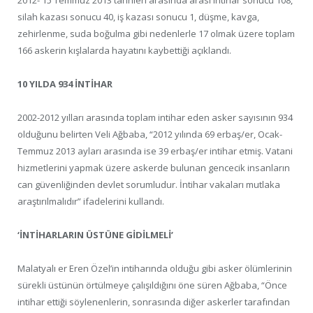
silah kazası sonucu 40, iş kazası sonucu 1, düşme, kavga,
zehirlenme, suda boğulma gibi nedenlerle 17 olmak üzere toplam
166 askerin kışlalarda hayatını kaybettiği açıklandı.
10 YILDA 934 İNTİHAR
2002-2012 yılları arasında toplam intihar eden asker sayısının 934
olduğunu belirten Veli Ağbaba, “2012 yılında 69 erbaş/er, Ocak-
Temmuz 2013 ayları arasında ise 39 erbaş/er intihar etmiş. Vatani
hizmetlerini yapmak üzere askerde bulunan gencecik insanların
can güvenliğinden devlet sorumludur. İntihar vakaları mutlaka
araştırılmalıdır” ifadelerini kullandı.
‘İNTİHARLARIN ÜSTÜNE GİDİLMELİ’
Malatyalı er Eren Özel’in intiharında olduğu gibi asker ölümlerinin
sürekli üstünün örtülmeye çalışıldığını öne süren Ağbaba, “Önce
intihar ettiği söylenenlerin, sonrasında diğer askerler tarafından