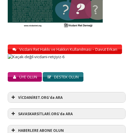
Vicdani Ret Hakkı ve Hakkın Kullanılması – Davut Erkan
ÜYE OLUN
DESTEK OLUN
VİCDANİRET.ORG'da ARA
SAVASKARSİTLARİ.ORG'da ARA
HABERLERE ABONE OLUN