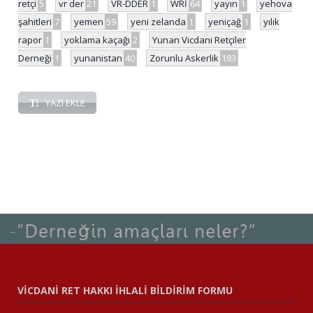
retçi
5
vr der
21
VR-DDER
1
WRİ
64
yayın
1
yehova
şahitleri
7
yemen
59
yeni zelanda
1
yeniçağ
1
yılık
rapor
1
yoklama kaçağı
2
Yunan Vicdani Retçiler
Derneği
1
yunanistan
40
Zorunlu Askerlik
183
YAZI EKLE
VİCDANİ RET HAKKI İHLALİ BİLDİRİM FORMU