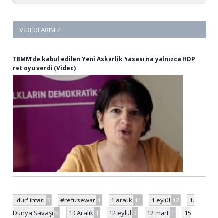
VIDEOLARIMIZ
TBMM’de kabul edilen Yeni Askerlik Yasası’na yalnızca HDP
ret oyu verdi (Video)
'dur' ihtarı
3
#refusewar
1
1 aralık
11
1 eylül
12
1.
Dünya Savaşı
5
10 Aralık
1
12 eylül
3
12 mart
1
15