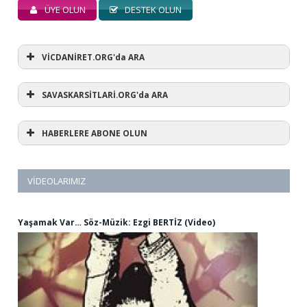
ÜYE OLUN
DESTEK OLUN
VİCDANİRET.ORG'da ARA
SAVASKARSİTLARİ.ORG'da ARA
HABERLERE ABONE OLUN
VIDEOLARIMIZ
Yaşamak Var… Söz-Müzik: Ezgi BERTİZ (Video)