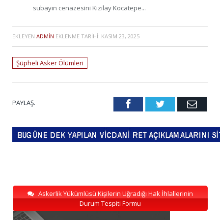
subayın cenazesini Kızılay Kocatepe...
EKLEYEN
ADMIN
EKLENME TARIHI:
KASIM 23, 2025
Şüpheli Asker Ölümleri
PAYLAŞ.
Facebook
Twitter
Emai
Askerlik Yükümlüsü Kişilerin Uğradığı Hak İhlallerinin
Durum Tespiti Formu