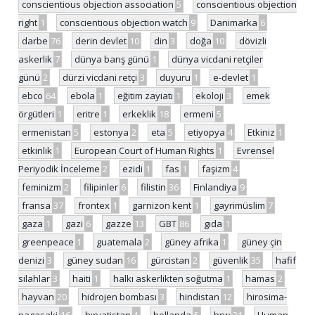
conscientious objection association
5
conscientious objection
right
1
conscientious objection watch
9
Danimarka
6
darbe
76
derin devlet
10
din
3
doğa
10
dövizli
askerlik
7
dünya barış günü
1
dünya vicdani retçiler
günü
2
dürzi vicdani retçi
3
duyuru
1
e-devlet
1
ebco
64
ebola
1
eğitim zayiatı
1
ekoloji
3
emek
örgütleri
1
eritre
1
erkeklik
18
ermeni
5
ermenistan
5
estonya
2
eta
5
etiyopya
4
Etkiniz
1
etkinlik
1
European Court of Human Rights
1
Evrensel
Periyodik İnceleme
2
ezidi
1
fas
1
faşizm
4
feminizm
2
filipinler
6
filistin
36
Finlandiya
9
fransa
37
frontex
1
garnizon kent
1
gayrimüslim
7
gaza
1
gazi
6
gazze
13
GBT
86
gıda
1
greenpeace
1
guatemala
2
güney afrika
1
güney çin
denizi
3
güney sudan
16
gürcistan
2
güvenlik
35
hafif
silahlar
3
haiti
1
halkı askerlikten soğutma
1
hamas
2
hayvan
20
hidrojen bombası
3
hindistan
12
hirosima-
nagasaki
16
hırvatistan
1
hollanda
5
hrw
31
Human