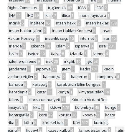
Rights Committee
1
iç güvenlik
67
ICAN
3
IFOR
2
İHA
41
İHD
29
iklim
7
iltica
1
inan mayıs aru
1
incirlik
6
İngiltere
45
insan hakkı
2
insan hakları
138
insan hakları günü
2
İnsan Hakları Komitesi
2
İnsan
Hakları Konseyi
1
insanlık suçu
10
internet
9
iran
15
irlanda
1
işkence
18
islam
5
ispanya
9
israil
231
İsveç
9
isviçre
10
italya
8
izlanda
3
izleme
4
izleme-dinleme
9
ırak
28
ırkçılık
10
ışid
53
jandarma
1
japonya
37
jitem
1
kadın
101
kadın
vicdani retçiler
2
kamboçya
2
kamerun
1
kampanya
4
kanada
9
karabağ
4
karaburun bilim kongresi
1
karadeniz
2
katar
11
kenya
1
kimyasal silah
19
Kıbrıs
1
kıbrıs cumhuriyeti
12
Kıbrıs'ta Vicdani Ret
İnisiyatifi
1
kktc
3
kktc-vr
179
kolombiya
48
kongo
1
kontrgerilla
2
kore
49
korucu
30
kosova
1
kosta
rika
1
küba
2
küresel bak
1
Kürt
317
kurtuluş
günü
2
kuveyt
2
kuzey kutbu
4
lambdaistanbul
1
latin