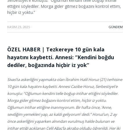
Serbestiyet’e konuştu: “Oğlumun kendini telle boğup intihar
ettiğini söylediler. Morga gider gitmez boğazını kontrol ettim,
hiçbir iz yoktu.”
KASIM 23, 2025
·
GÜNDEM
ÖZEL HABER | Tezkereye 10 gün kala
hayatını kaybetti. Annesi: “Kendini boğdu
dediler, boğazında hiçbir iz yok”
Sivas’ta askerliğini yapmakta olan İbrahim Halil Horuz (21) terhisine
10 gün kala hayatını kaybetti. Annesi Cazibe Horuz, Serbestiyet’e
konuştu: “Oğlumun kendini telle boğup intihar ettiğini söylediler.
Morga gider gitmez boğazını kontrol ettim, hiçbir iz yoktu.
Oğlumun intihar ettiğine inanmıyorum. Bir hafta önce, ‘Anne,
sevdiğim yemekleri yap, az kaldı geliyorum’ dedi.” Horuz’un, 2 ay
önce askerliğini yaparken alnından vurulmuş halde bulunan ve
intihar ettiği açıklanan Celil Ağaç’la akraba olduğu öğrenildi. Her iki