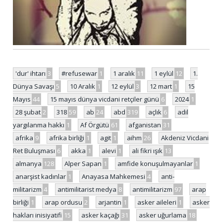
'dur' ihtarı
3
#refusewar
1
1 aralık
11
1 eylül
12
1.
Dünya Savaşı
5
10 Aralık
1
12 eylül
3
12 mart
1
15
Mayıs
44
15 mayıs dünya vicdani retçiler günü
6
2024
1
28 şubat
2
318
59
ab
24
abd
319
açlık
6
adil
yargılanma hakkı
1
Af Örgütü
61
afganistan
31
afrika
9
afrika birliği
1
agit
1
aihm
26
Akdeniz Vicdani
Ret Buluşması
6
akka
1
alevi
1
ali fikri ışık
13
almanya
128
Alper Sapan
1
amfide konuşulmayanlar
1
anarşist kadınlar
1
Anayasa Mahkemesi
4
anti-
militarizm
4
antimilitarist medya
8
antimilitarizm
97
arap
birliği
1
arap ordusu
2
arjantin
1
asker aileleri
1
asker
hakları inisiyatifi
15
asker kaçağı
31
asker uğurlama
18