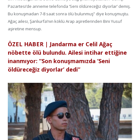
Pazartesi’de anneme telefonda ‘Seni öldüreceğiz diyorlar’ demiş.
Bu konuşmadan 7-8 saat sonra ölü bulunmuş” diye konuşmuştu.
Ağaç ailesi, Şanlıurfa’nın köklü Arap aşiretlerinden Bini Yusuf
aşiretine mensup.
ÖZEL HABER | Jandarma er Celil Ağaç
nöbette ölü bulundu. Ailesi intihar ettiğine
inanmıyor: “Son konuşmamızda ‘Seni
öldüreceğiz diyorlar’ dedi”