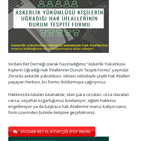
Vicdani Ret Derneği olarak hazırladığımız “Askerlik Yükümlüsü
Kişilerin Uğradığı Hak İhlallerinin Durum Tespiti Formu” yayında!
Zorunlu askerlik yükümlüsü olması sebebiyle çeşitli hak ihlalleri
yaşayan herkesi, bu formu doldurmaya çağırıyoruz.
Hakkınızda tutulan tutanaklar, idari para cezaları, ceza davaları
varsa; seyahat özgürlüğünüz kısıtlanıyor, eğitim hakkınız
engelleniyor ya da başkaca hak ihlallerine maruz kalıyorsanız,
form üzerinden bizimle iletişime geçebilirsiniz.
VİCDANİ RET EL KİTAPÇIĞI (PDF İNDİR)