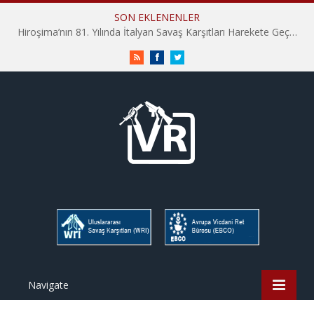
SON EKLENENLER
Hiroşima’nın 81. Yılında İtalyan Savaş Karşıtları Harekete Geçti: “Hatırlamak yeterli değil”
RSS
Facebook
Twitter
Navigate