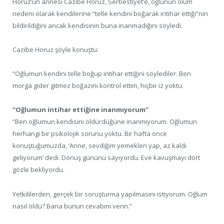
Horuz’un annesi Cazibe Horuz, Serbestiyet’e, oğlunun ölüm
nedeni olarak kendilerine “telle kendini boğarak intihar ettiği”nin
bildirildiğini ancak kendisinin buna inanmadığını söyledi.
Cazibe Horuz şöyle konuştu:
“Oğlumun kendini telle boğup intihar ettiğini söylediler. Ben
morga gider gitmez boğazını kontrol ettim, hiçbir iz yoktu.
“Oğlumun intihar ettiğine inanmıyorum”
“Ben oğlumun kendisini öldürdüğüne inanmıyorum. Oğlumun
herhangi bir psikolojik sorunu yoktu. Bir hafta önce
konuştuğumuzda, ‘Anne, sevdiğim yemekleri yap, az kaldı
geliyorum’ dedi. Dönüş gününü sayıyordu. Eve kavuşmayı dört
gözle bekliyordu.
Yetkililerden, gerçek bir soruşturma yapılmasını istiyorum. Oğlum
nasıl öldü? Bana bunun cevabını verin.”