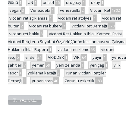
Günü
1
UN
1
unicef
26
uruguay
1
uzay
1
vegan
3
Venezuela
1
venezuella
2
Vicdani Ret
1302
vicdani ret açıklaması
1
vicdani ret atölyesi
1
vicdani ret
bülten
2
vicdani ret bülteni
7
Vicdani Ret Derneği
278
vicdani ret hakkı
8
Vicdani Ret Hakkının İhlali Katmerli Etkisi:
Vicdani Retçilerin Seyahat Özgürlüğünün Kısıtlanması ve Çalışma
Hakkının İhlali Raporu
1
vicdani ret izleme
53
vicdani
retçi
5
vr der
21
VR-DDER
1
WRİ
64
yayın
1
yehova
şahitleri
7
yemen
59
yeni zelanda
1
yeniçağ
1
yılık
rapor
1
yoklama kaçağı
2
Yunan Vicdani Retçiler
Derneği
1
yunanistan
40
Zorunlu Askerlik
183
YAZI EKLE