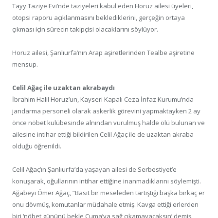
Tayy Taziye Evi’nde taziyeleri kabul eden Horuz ailesi üyeleri,
otopsi raporu açıklanmasını beklediklerini, gerçeğin ortaya
çıkması için sürecin takipçisi olacaklarını söylüyor.
Horuz ailesi, Şanlıurfa’nın Arap aşiretlerinden Tealbe aşiretine
mensup.
Celil Ağaç ile uzaktan akrabaydı
İbrahim Halil Horuz’un, Kayseri Kapalı Ceza İnfaz Kurumu’nda
jandarma personeli olarak askerlik görevini yapmaktayken 2 ay
önce nöbet kulübesinde alnından vurulmuş halde ölü bulunan ve
ailesine intihar ettiği bildirilen Celil Ağaç ile de uzaktan akraba
olduğu öğrenildi.
Celil Ağaç’ın Şanlıurfa’da yaşayan ailesi de Serbestiyet’e
konuşarak, oğullarının intihar ettiğine inanmadıklarını söylemişti.
Ağabeyi Ömer Ağaç, “Basit bir meseleden tartıştığı başka birkaç er
onu dövmüş, komutanlar müdahale etmiş. Kavga ettiği erlerden
biri ‘nöbet gününü bekle Cuma’ya sağ çıkamayacaksın’ demiş.