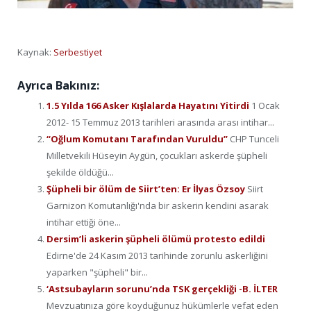
Kaynak:
Serbestiyet
Ayrıca Bakınız:
1.5 Yılda 166 Asker Kışlalarda Hayatını Yitirdi
1 Ocak
2012- 15 Temmuz 2013 tarihleri arasında arası intihar...
“Oğlum Komutanı Tarafından Vuruldu”
CHP Tunceli
Milletvekili Hüseyin Aygün, çocukları askerde şüpheli
şekilde öldüğü...
Şüpheli bir ölüm de Siirt’ten: Er İlyas Özsoy
Siirt
Garnizon Komutanlığı'nda bir askerin kendini asarak
intihar ettiği öne...
Dersim’li askerin şüpheli ölümü protesto edildi
Edirne'de 24 Kasım 2013 tarihinde zorunlu askerliğini
yaparken "şüpheli" bir...
‘Astsubayların sorunu’nda TSK gerçekliği -B. İLTER
Mevzuatınıza göre koyduğunuz hükümlerle vefat eden