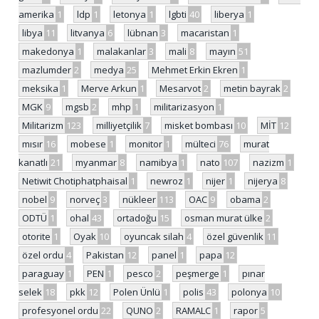
amerika
1
ldp
1
letonya
1
lgbti
40
liberya
1
libya
11
litvanya
6
lübnan
3
macaristan
1
makedonya
1
malakanlar
3
mali
8
mayın
51
mazlumder
2
medya
25
Mehmet Erkin Ekren
1
meksika
1
Merve Arkun
1
Mesarvot
2
metin bayrak
2
MGK
9
mgsb
2
mhp
1
militarizasyon
1
Militarizm
123
milliyetçilik
7
misket bombası
10
MİT
12
mısır
16
mobese
1
monitor
1
mülteci
76
murat
kanatlı
21
myanmar
8
namibya
1
nato
107
nazizm
1
Netiwit Chotiphatphaisal
1
newroz
1
nijer
1
nijerya
8
nobel
9
norveç
3
nükleer
113
OAC
9
obama
2
ODTÜ
1
ohal
43
ortadoğu
15
osman murat ülke
2
otorite
1
Oyak
10
oyuncak silah
4
özel güvenlik
11
özel ordu
4
Pakistan
12
panel
1
papa
12
paraguay
1
PEN
1
pesco
2
peşmerge
1
pınar
selek
18
pkk
12
Polen Ünlü
1
polis
43
polonya
10
profesyonel ordu
22
QUNO
2
RAMALC
1
rapor
5