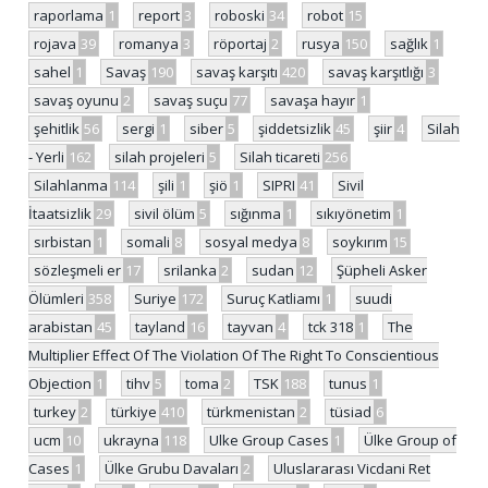
raporlama
1
report
3
roboski
34
robot
15
rojava
39
romanya
3
röportaj
2
rusya
150
sağlık
1
sahel
1
Savaş
190
savaş karşıtı
420
savaş karşıtlığı
3
savaş oyunu
2
savaş suçu
77
savaşa hayır
1
şehitlik
56
sergi
1
siber
5
şiddetsizlik
45
şiir
4
Silah
- Yerli
162
silah projeleri
5
Silah ticareti
256
Silahlanma
114
şili
1
şiö
1
SIPRI
41
Sivil
İtaatsizlik
29
sivil ölüm
5
sığınma
1
sıkıyönetim
1
sırbistan
1
somali
8
sosyal medya
8
soykırım
15
sözleşmeli er
17
srilanka
2
sudan
12
Şüpheli Asker
Ölümleri
358
Suriye
172
Suruç Katliamı
1
suudi
arabistan
45
tayland
16
tayvan
4
tck 318
1
The
Multiplier Effect Of The Violation Of The Right To Conscientious
Objection
1
tihv
5
toma
2
TSK
188
tunus
1
turkey
2
türkiye
410
türkmenistan
2
tüsiad
6
ucm
10
ukrayna
118
Ulke Group Cases
1
Ülke Group of
Cases
1
Ülke Grubu Davaları
2
Uluslararası Vicdani Ret