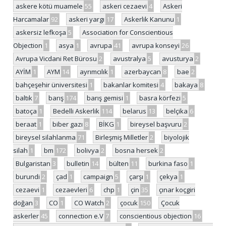
askere kötü muamele
55
askeri cezaevi
4
Askeri
Harcamalar
92
askeri yargı
17
Askerlik Kanunu
1
askersiz lefkoşa
5
Association for Conscientious
Objection
1
asya
1
avrupa
41
avrupa konseyi
26
Avrupa Vicdani Ret Bürosu
2
avustralya
5
avusturya
2
AYİM
1
AYM
14
ayrımcılık
1
azerbaycan
8
bae
2
bahçeşehir üniversitesi
1
bakanlar komitesi
4
bakaya
8
baltık
7
barış
174
barış gemisi
1
basra körfezi
5
batoça
1
Bedelli Askerlik
114
belarus
13
belçika
6
beraat
1
biber gazı
8
BİKG
1
bireysel başvuru
2
bireysel silahlanma
71
Birleşmiş Milletler
2
biyolojik
silah
1
bm
172
bolivya
2
bosna hersek
2
Bulgaristan
3
bulletin
14
bülten
11
burkina faso
1
burundi
2
çad
1
campaign
5
çarşı
1
çekya
1
cezaevi
1
cezaevleri
6
chp
1
çin
35
çınar koçgiri
doğan
3
CO
1
CO Watch
2
çocuk
150
Çocuk
askerler
45
connection e.V
7
conscientious objection
16