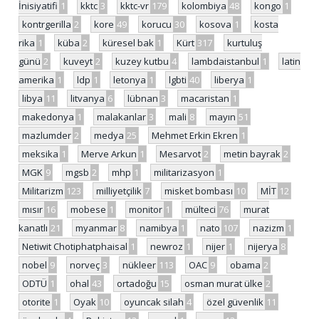
İnisiyatifi
1
kktc
3
kktc-vr
179
kolombiya
48
kongo
1
kontrgerilla
2
kore
49
korucu
30
kosova
1
kosta
rika
1
küba
2
küresel bak
1
Kürt
317
kurtuluş
günü
2
kuveyt
2
kuzey kutbu
4
lambdaistanbul
1
latin
amerika
1
ldp
1
letonya
1
lgbti
40
liberya
1
libya
11
litvanya
6
lübnan
3
macaristan
1
makedonya
1
malakanlar
3
mali
8
mayın
51
mazlumder
2
medya
25
Mehmet Erkin Ekren
1
meksika
1
Merve Arkun
1
Mesarvot
2
metin bayrak
2
MGK
9
mgsb
2
mhp
1
militarizasyon
1
Militarizm
123
milliyetçilik
7
misket bombası
10
MİT
12
mısır
16
mobese
1
monitor
1
mülteci
76
murat
kanatlı
21
myanmar
8
namibya
1
nato
107
nazizm
1
Netiwit Chotiphatphaisal
1
newroz
1
nijer
1
nijerya
8
nobel
9
norveç
3
nükleer
113
OAC
9
obama
2
ODTÜ
1
ohal
43
ortadoğu
15
osman murat ülke
2
otorite
1
Oyak
10
oyuncak silah
4
özel güvenlik
11