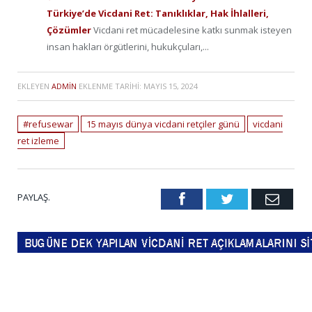
Türkiye’de Vicdani Ret: Tanıklıklar, Hak İhlalleri,
Çözümler
Vicdani ret mücadelesine katkı sunmak isteyen
insan hakları örgütlerini, hukukçuları,...
EKLEYEN
ADMIN
EKLENME TARIHI:
MAYIS 15, 2024
#refusewar
15 mayıs dünya vicdani retçiler günü
vicdani
ret izleme
PAYLAŞ.
Facebook
Twitter
Emai