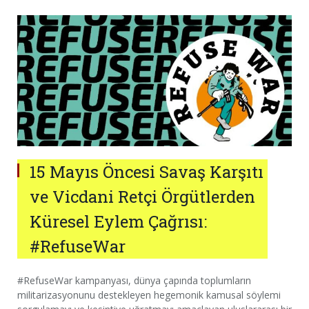
15 Mayıs Öncesi Savaş Karşıtı
ve Vicdani Retçi Örgütlerden
Küresel Eylem Çağrısı:
#RefuseWar
#RefuseWar kampanyası, dünya çapında toplumların
militarizasyonunu destekleyen hegemonik kamusal söylemi