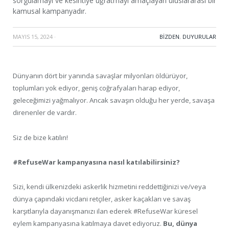
sorgulamayı ve kesintiye uğratmayı amaçlayan uluslararası bir
kamusal kampanyadır.
MAYIS 15, 2024
·
BIZDEN
,
DUYURULAR
Dünyanın dört bir yanında savaşlar milyonları öldürüyor,
toplumları yok ediyor, geniş coğrafyaları harap ediyor,
geleceğimizi yağmalıyor. Ancak savaşın olduğu her yerde, savaşa
direnenler de vardır.
Siz de bize katılın!
#RefuseWar kampanyasına nasıl katılabilirsiniz?
Sizi, kendi ülkenizdeki askerlik hizmetini reddettiğinizi ve/veya
dünya çapındaki vicdani retçiler, asker kaçakları ve savaş
karşıtlarıyla dayanışmanızı ilan ederek #RefuseWar küresel
eylem kampanyasına katılmaya davet ediyoruz.
Bu, dünya