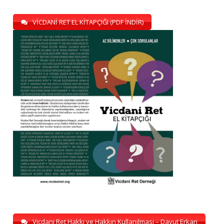
VİCDANİ RET EL KİTAPÇIĞI (PDF İNDİR)
Vicdani Ret Hakkı ve Hakkın Kullanılması – Davut Erkan