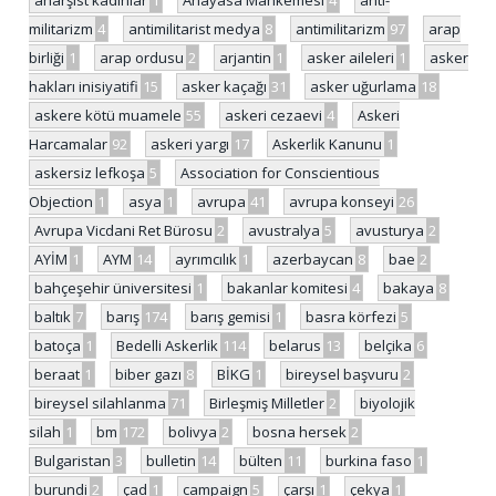
anarşist kadınlar
1
Anayasa Mahkemesi
4
anti-
militarizm
4
antimilitarist medya
8
antimilitarizm
97
arap
birliği
1
arap ordusu
2
arjantin
1
asker aileleri
1
asker
hakları inisiyatifi
15
asker kaçağı
31
asker uğurlama
18
askere kötü muamele
55
askeri cezaevi
4
Askeri
Harcamalar
92
askeri yargı
17
Askerlik Kanunu
1
askersiz lefkoşa
5
Association for Conscientious
Objection
1
asya
1
avrupa
41
avrupa konseyi
26
Avrupa Vicdani Ret Bürosu
2
avustralya
5
avusturya
2
AYİM
1
AYM
14
ayrımcılık
1
azerbaycan
8
bae
2
bahçeşehir üniversitesi
1
bakanlar komitesi
4
bakaya
8
baltık
7
barış
174
barış gemisi
1
basra körfezi
5
batoça
1
Bedelli Askerlik
114
belarus
13
belçika
6
beraat
1
biber gazı
8
BİKG
1
bireysel başvuru
2
bireysel silahlanma
71
Birleşmiş Milletler
2
biyolojik
silah
1
bm
172
bolivya
2
bosna hersek
2
Bulgaristan
3
bulletin
14
bülten
11
burkina faso
1
burundi
2
çad
1
campaign
5
çarşı
1
çekya
1