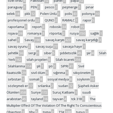
özel ordu
4
Pakistan
12
panel
1
papa
12
paraguay
1
PEN
1
pesco
2
peşmerge
1
pınar
selek
18
pkk
12
Polen Ünlü
1
polis
43
polonya
10
profesyonel ordu
22
QUNO
2
RAMALC
1
rapor
5
raporlama
1
report
3
roboski
34
robot
15
rojava
39
romanya
3
röportaj
2
rusya
150
sağlık
1
sahel
1
Savaş
190
savaş karşıtı
420
savaş karşıtlığı
3
savaş oyunu
2
savaş suçu
77
savaşa hayır
1
şehitlik
56
sergi
1
siber
5
şiddetsizlik
45
şiir
4
Silah
- Yerli
162
silah projeleri
5
Silah ticareti
256
Silahlanma
114
şili
1
şiö
1
SIPRI
41
Sivil
İtaatsizlik
29
sivil ölüm
5
sığınma
1
sıkıyönetim
1
sırbistan
1
somali
8
sosyal medya
8
soykırım
15
sözleşmeli er
17
srilanka
2
sudan
12
Şüpheli Asker
Ölümleri
358
Suriye
172
Suruç Katliamı
1
suudi
arabistan
45
tayland
16
tayvan
4
tck 318
1
The
Multiplier Effect Of The Violation Of The Right To Conscientious
Objection
1
tihv
5
toma
2
TSK
188
tunus
1