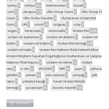
turkey
2
türkiye
410
türkmenistan
2
tüsiad
6
ucm
10
ukrayna
118
Ulke Group Cases
1
Ülke Group of
Cases
1
Ülke Grubu Davaları
2
Uluslararası Vicdani Ret
Günü
1
UN
1
unicef
26
uruguay
1
uzay
1
vegan
3
Venezuela
1
venezuella
2
Vicdani Ret
1302
vicdani ret açıklaması
1
vicdani ret atölyesi
1
vicdani ret
bülten
2
vicdani ret bülteni
7
Vicdani Ret Derneği
278
vicdani ret hakkı
8
Vicdani Ret Hakkının İhlali Katmerli Etkisi:
Vicdani Retçilerin Seyahat Özgürlüğünün Kısıtlanması ve Çalışma
Hakkının İhlali Raporu
1
vicdani ret izleme
53
vicdani
retçi
5
vr der
21
VR-DDER
1
WRİ
64
yayın
1
yehova
şahitleri
7
yemen
59
yeni zelanda
1
yeniçağ
1
yılık
rapor
1
yoklama kaçağı
2
Yunan Vicdani Retçiler
Derneği
1
yunanistan
40
Zorunlu Askerlik
183
YAZI EKLE