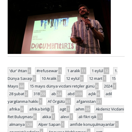
'dur' ihtarı
3
#refusewar
1
1 aralık
11
1 eylül
12
1.
Dünya Savaşı
5
10 Aralık
1
12 eylül
3
12 mart
1
15
Mayıs
44
15 mayıs dünya vicdani retçiler günü
6
2024
1
28 şubat
2
318
59
ab
24
abd
319
açlık
6
adil
yargılanma hakkı
1
Af Örgütü
61
afganistan
31
afrika
9
afrika birliği
1
agit
1
aihm
26
Akdeniz Vicdani
Ret Buluşması
6
akka
1
alevi
1
ali fikri ışık
13
almanya
128
Alper Sapan
1
amfide konuşulmayanlar
1