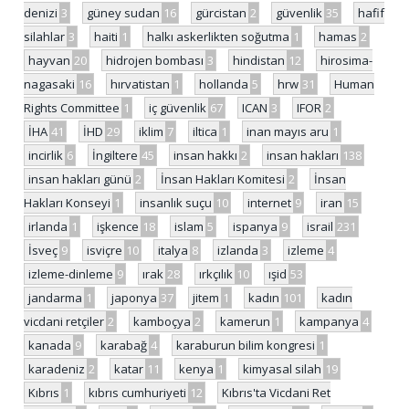
denizi
3
güney sudan
16
gürcistan
2
güvenlik
35
hafif
silahlar
3
haiti
1
halkı askerlikten soğutma
1
hamas
2
hayvan
20
hidrojen bombası
3
hindistan
12
hirosima-
nagasaki
16
hırvatistan
1
hollanda
5
hrw
31
Human
Rights Committee
1
iç güvenlik
67
ICAN
3
IFOR
2
İHA
41
İHD
29
iklim
7
iltica
1
inan mayıs aru
1
incirlik
6
İngiltere
45
insan hakkı
2
insan hakları
138
insan hakları günü
2
İnsan Hakları Komitesi
2
İnsan
Hakları Konseyi
1
insanlık suçu
10
internet
9
iran
15
irlanda
1
işkence
18
islam
5
ispanya
9
israil
231
İsveç
9
isviçre
10
italya
8
izlanda
3
izleme
4
izleme-dinleme
9
ırak
28
ırkçılık
10
ışid
53
jandarma
1
japonya
37
jitem
1
kadın
101
kadın
vicdani retçiler
2
kamboçya
2
kamerun
1
kampanya
4
kanada
9
karabağ
4
karaburun bilim kongresi
1
karadeniz
2
katar
11
kenya
1
kimyasal silah
19
Kıbrıs
1
kıbrıs cumhuriyeti
12
Kıbrıs'ta Vicdani Ret