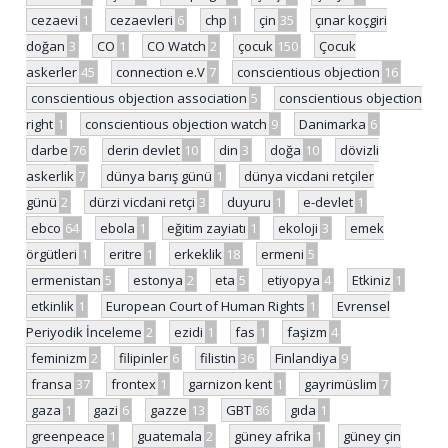
cezaevi
1
cezaevleri
6
chp
1
çin
35
çınar koçgiri
doğan
3
CO
1
CO Watch
2
çocuk
150
Çocuk
askerler
45
connection e.V
7
conscientious objection
16
conscientious objection association
5
conscientious objection
right
1
conscientious objection watch
9
Danimarka
6
darbe
76
derin devlet
10
din
3
doğa
10
dövizli
askerlik
7
dünya barış günü
1
dünya vicdani retçiler
günü
2
dürzi vicdani retçi
3
duyuru
1
e-devlet
1
ebco
64
ebola
1
eğitim zayiatı
1
ekoloji
3
emek
örgütleri
1
eritre
1
erkeklik
18
ermeni
5
ermenistan
5
estonya
2
eta
5
etiyopya
4
Etkiniz
1
etkinlik
1
European Court of Human Rights
1
Evrensel
Periyodik İnceleme
2
ezidi
1
fas
1
faşizm
4
feminizm
2
filipinler
6
filistin
36
Finlandiya
9
fransa
37
frontex
1
garnizon kent
1
gayrimüslim
7
gaza
1
gazi
6
gazze
13
GBT
86
gıda
1
greenpeace
1
guatemala
2
güney afrika
1
güney çin