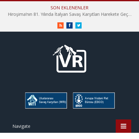
SON EKLENENLER
Hiroşima’nın 81. Yılında İtalyan Savaş Karşıtları Harekete Geçti: “Hatırlamak yeterli değil”
RSS
Facebook
Twitter
Navigate