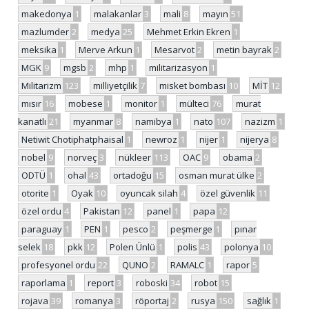
makedonya
1
malakanlar
3
mali
8
mayın
51
mazlumder
2
medya
25
Mehmet Erkin Ekren
1
meksika
1
Merve Arkun
1
Mesarvot
2
metin bayrak
2
MGK
9
mgsb
2
mhp
1
militarizasyon
1
Militarizm
123
milliyetçilik
7
misket bombası
10
MİT
12
mısır
16
mobese
1
monitor
1
mülteci
76
murat
kanatlı
21
myanmar
8
namibya
1
nato
107
nazizm
1
Netiwit Chotiphatphaisal
1
newroz
1
nijer
1
nijerya
8
nobel
9
norveç
3
nükleer
113
OAC
9
obama
2
ODTÜ
1
ohal
43
ortadoğu
15
osman murat ülke
2
otorite
1
Oyak
10
oyuncak silah
4
özel güvenlik
11
özel ordu
4
Pakistan
12
panel
1
papa
12
paraguay
1
PEN
1
pesco
2
peşmerge
1
pınar
selek
18
pkk
12
Polen Ünlü
1
polis
43
polonya
10
profesyonel ordu
22
QUNO
2
RAMALC
1
rapor
5
raporlama
1
report
3
roboski
34
robot
15
rojava
39
romanya
3
röportaj
2
rusya
150
sağlık
1