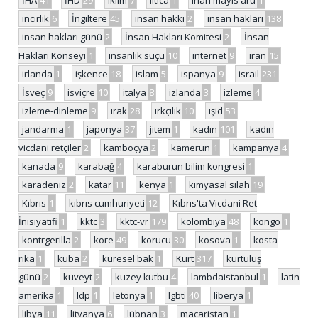
İHA
41
İHD
29
iklim
7
iltica
1
inan mayıs aru
1
incirlik
6
İngiltere
45
insan hakkı
2
insan hakları
138
insan hakları günü
2
İnsan Hakları Komitesi
2
İnsan
Hakları Konseyi
1
insanlık suçu
10
internet
9
iran
15
irlanda
1
işkence
18
islam
5
ispanya
9
israil
231
İsveç
9
isviçre
10
italya
8
izlanda
3
izleme
4
izleme-dinleme
9
ırak
28
ırkçılık
10
ışid
53
jandarma
1
japonya
37
jitem
1
kadın
101
kadın
vicdani retçiler
2
kamboçya
2
kamerun
1
kampanya
4
kanada
9
karabağ
4
karaburun bilim kongresi
1
karadeniz
2
katar
11
kenya
1
kimyasal silah
19
Kıbrıs
1
kıbrıs cumhuriyeti
12
Kıbrıs'ta Vicdani Ret
İnisiyatifi
1
kktc
3
kktc-vr
179
kolombiya
48
kongo
1
kontrgerilla
2
kore
49
korucu
30
kosova
1
kosta
rika
1
küba
2
küresel bak
1
Kürt
317
kurtuluş
günü
2
kuveyt
2
kuzey kutbu
4
lambdaistanbul
1
latin
amerika
1
ldp
1
letonya
1
lgbti
40
liberya
1
libya
11
litvanya
6
lübnan
3
macaristan
1