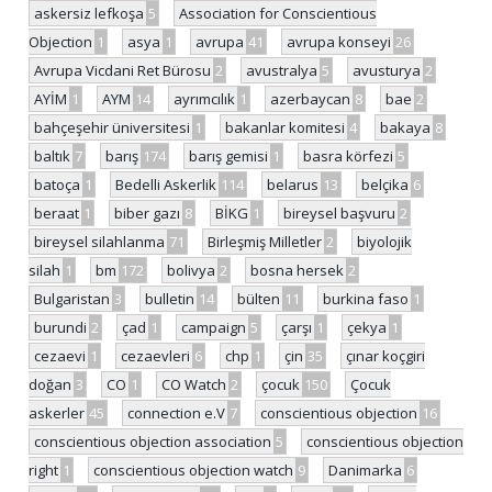
askersiz lefkoşa
5
Association for Conscientious
Objection
1
asya
1
avrupa
41
avrupa konseyi
26
Avrupa Vicdani Ret Bürosu
2
avustralya
5
avusturya
2
AYİM
1
AYM
14
ayrımcılık
1
azerbaycan
8
bae
2
bahçeşehir üniversitesi
1
bakanlar komitesi
4
bakaya
8
baltık
7
barış
174
barış gemisi
1
basra körfezi
5
batoça
1
Bedelli Askerlik
114
belarus
13
belçika
6
beraat
1
biber gazı
8
BİKG
1
bireysel başvuru
2
bireysel silahlanma
71
Birleşmiş Milletler
2
biyolojik
silah
1
bm
172
bolivya
2
bosna hersek
2
Bulgaristan
3
bulletin
14
bülten
11
burkina faso
1
burundi
2
çad
1
campaign
5
çarşı
1
çekya
1
cezaevi
1
cezaevleri
6
chp
1
çin
35
çınar koçgiri
doğan
3
CO
1
CO Watch
2
çocuk
150
Çocuk
askerler
45
connection e.V
7
conscientious objection
16
conscientious objection association
5
conscientious objection
right
1
conscientious objection watch
9
Danimarka
6