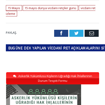
15 Mayıs
15 mayıs dünya vicdani retçiler günü
vicdani ret
izleme
PAYLAŞ.
Facebook
Twitter
Emai
Askerlik Yükümlüsü Kişilerin Uğradığı Hak İhlallerinin
Durum Tespiti Formu