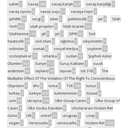
sahel
1
Savaş
190
savaş karşıtı
420
savaş karşıtlığı
3
savaş oyunu
2
savaş suçu
77
savaşa hayır
1
şehitlik
56
sergi
1
siber
5
şiddetsizlik
45
şiir
4
Silah
- Yerli
162
silah projeleri
5
Silah ticareti
256
Silahlanma
114
şili
1
şiö
1
SIPRI
41
Sivil
İtaatsizlik
29
sivil ölüm
5
sığınma
1
sıkıyönetim
1
sırbistan
1
somali
8
sosyal medya
8
soykırım
15
sözleşmeli er
17
srilanka
2
sudan
12
Şüpheli Asker
Ölümleri
358
Suriye
172
Suruç Katliamı
1
suudi
arabistan
45
tayland
16
tayvan
4
tck 318
1
The
Multiplier Effect Of The Violation Of The Right To Conscientious
Objection
1
tihv
5
toma
2
TSK
188
tunus
1
turkey
2
türkiye
410
türkmenistan
2
tüsiad
6
ucm
10
ukrayna
118
Ulke Group Cases
1
Ülke Group of
Cases
1
Ülke Grubu Davaları
2
Uluslararası Vicdani Ret
Günü
1
UN
1
unicef
26
uruguay
1
uzay
1
vegan
3
Venezuela
1
venezuella
2
Vicdani Ret
1302