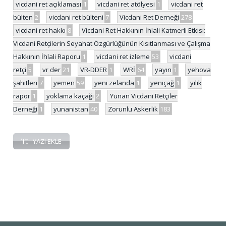
vicdani ret açıklaması
1
vicdani ret atölyesi
1
vicdani ret
bülten
2
vicdani ret bülteni
7
Vicdani Ret Derneği
278
vicdani ret hakkı
8
Vicdani Ret Hakkının İhlali Katmerli Etkisi:
Vicdani Retçilerin Seyahat Özgürlüğünün Kısıtlanması ve Çalışma
Hakkının İhlali Raporu
1
vicdani ret izleme
53
vicdani
retçi
5
vr der
21
VR-DDER
1
WRİ
64
yayın
1
yehova
şahitleri
7
yemen
59
yeni zelanda
1
yeniçağ
1
yılık
rapor
1
yoklama kaçağı
2
Yunan Vicdani Retçiler
Derneği
1
yunanistan
40
Zorunlu Askerlik
183
YAZI EKLE