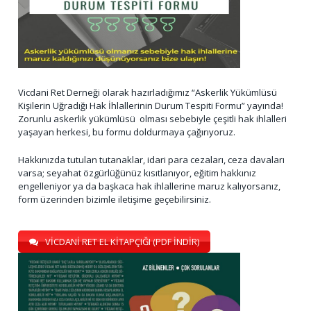
Vicdani Ret Derneği olarak hazırladığımız “Askerlik Yükümlüsü
Kişilerin Uğradığı Hak İhlallerinin Durum Tespiti Formu” yayında!
Zorunlu askerlik yükümlüsü olması sebebiyle çeşitli hak ihlalleri
yaşayan herkesi, bu formu doldurmaya çağırıyoruz.
Hakkınızda tutulan tutanaklar, idari para cezaları, ceza davaları
varsa; seyahat özgürlüğünüz kısıtlanıyor, eğitim hakkınız
engelleniyor ya da başkaca hak ihlallerine maruz kalıyorsanız,
form üzerinden bizimle iletişime geçebilirsiniz.
VİCDANİ RET EL KİTAPÇIĞI (PDF İNDİR)