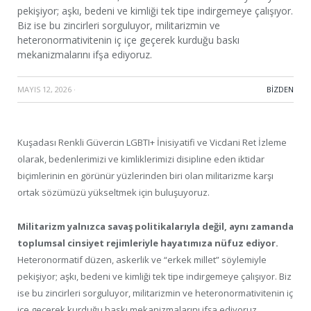
pekişiyor; aşkı, bedeni ve kimliği tek tipe indirgemeye çalışıyor.
Biz ise bu zincirleri sorguluyor, militarizmin ve
heteronormativitenin iç içe geçerek kurduğu baskı
mekanizmalarını ifşa ediyoruz.
MAYIS 12, 2026
·
BIZDEN
Kuşadası Renkli Güvercin LGBTI+ İnisiyatifi ve Vicdani Ret İzleme
olarak, bedenlerimizi ve kimliklerimizi disipline eden iktidar
biçimlerinin en görünür yüzlerinden biri olan militarizme karşı
ortak sözümüzü yükseltmek için buluşuyoruz.
Militarizm yalnızca savaş politikalarıyla değil, aynı zamanda
toplumsal cinsiyet rejimleriyle hayatımıza nüfuz ediyor.
Heteronormatif düzen, askerlik ve “erkek millet” söylemiyle
pekişiyor; aşkı, bedeni ve kimliği tek tipe indirgemeye çalışıyor. Biz
ise bu zincirleri sorguluyor, militarizmin ve heteronormativitenin iç
içe geçerek kurduğu baskı mekanizmalarını ifşa ediyoruz.