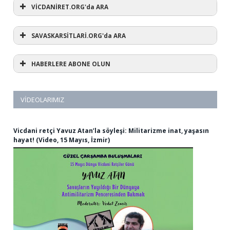
VİCDANİRET.ORG'da ARA
SAVASKARSİTLARİ.ORG'da ARA
HABERLERE ABONE OLUN
VIDEOLARIMIZ
Vicdani retçi Yavuz Atan’la söyleşi: Militarizme inat, yaşasın
hayat! (Video, 15 Mayıs, İzmir)