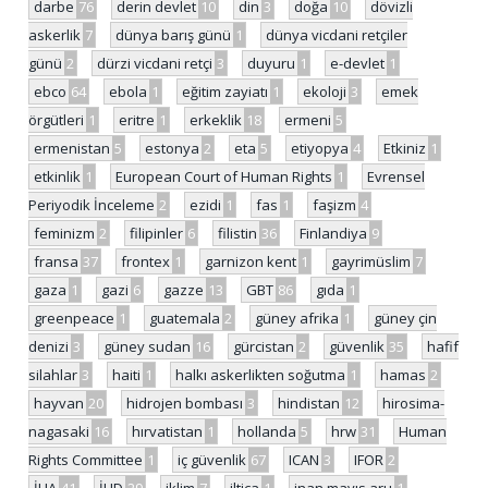
darbe
76
derin devlet
10
din
3
doğa
10
dövizli
askerlik
7
dünya barış günü
1
dünya vicdani retçiler
günü
2
dürzi vicdani retçi
3
duyuru
1
e-devlet
1
ebco
64
ebola
1
eğitim zayiatı
1
ekoloji
3
emek
örgütleri
1
eritre
1
erkeklik
18
ermeni
5
ermenistan
5
estonya
2
eta
5
etiyopya
4
Etkiniz
1
etkinlik
1
European Court of Human Rights
1
Evrensel
Periyodik İnceleme
2
ezidi
1
fas
1
faşizm
4
feminizm
2
filipinler
6
filistin
36
Finlandiya
9
fransa
37
frontex
1
garnizon kent
1
gayrimüslim
7
gaza
1
gazi
6
gazze
13
GBT
86
gıda
1
greenpeace
1
guatemala
2
güney afrika
1
güney çin
denizi
3
güney sudan
16
gürcistan
2
güvenlik
35
hafif
silahlar
3
haiti
1
halkı askerlikten soğutma
1
hamas
2
hayvan
20
hidrojen bombası
3
hindistan
12
hirosima-
nagasaki
16
hırvatistan
1
hollanda
5
hrw
31
Human
Rights Committee
1
iç güvenlik
67
ICAN
3
IFOR
2