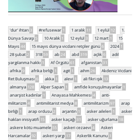
'dur' ihtarı
3
#refusewar
1
1 aralık
11
1 eylül
12
1.
Dünya Savaşı
5
10 Aralık
1
12 eylül
3
12 mart
1
15
Mayıs
44
15 mayıs dünya vicdani retçiler günü
6
2024
1
28 şubat
2
318
59
ab
24
abd
319
açlık
6
adil
yargılanma hakkı
1
Af Örgütü
61
afganistan
31
afrika
9
afrika birliği
1
agit
1
aihm
26
Akdeniz Vicdani
Ret Buluşması
6
akka
1
alevi
1
ali fikri ışık
13
almanya
128
Alper Sapan
1
amfide konuşulmayanlar
1
anarşist kadınlar
1
Anayasa Mahkemesi
4
anti-
militarizm
4
antimilitarist medya
8
antimilitarizm
97
arap
birliği
1
arap ordusu
2
arjantin
1
asker aileleri
1
asker
hakları inisiyatifi
15
asker kaçağı
31
asker uğurlama
18
askere kötü muamele
55
askeri cezaevi
4
Askeri
Harcamalar
92
askeri yargı
17
Askerlik Kanunu
1