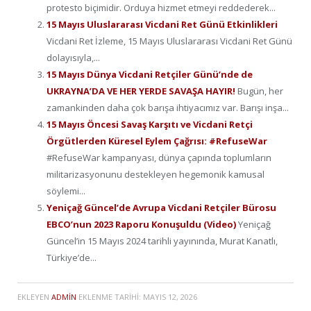
protesto biçimidir. Orduya hizmet etmeyi reddederek...
15 Mayıs Uluslararası Vicdani Ret Günü Etkinlikleri
Vicdani Ret İzleme, 15 Mayıs Uluslararası Vicdani Ret Günü
dolayısıyla,...
15 Mayıs Dünya Vicdani Retçiler Günü’nde de
UKRAYNA’DA VE HER YERDE SAVAŞA HAYIR!
Bugün, her
zamankinden daha çok barışa ihtiyacımız var. Barışı inşa...
15 Mayıs Öncesi Savaş Karşıtı ve Vicdani Retçi
Örgütlerden Küresel Eylem Çağrısı: #RefuseWar
#RefuseWar kampanyası, dünya çapında toplumların
militarizasyonunu destekleyen hegemonik kamusal
söylemi...
Yeniçağ Güncel’de Avrupa Vicdani Retçiler Bürosu
EBCO’nun 2023 Raporu Konuşuldu (Video)
Yeniçağ
Güncel’in 15 Mayıs 2024 tarihli yayınında, Murat Kanatlı,
Türkiye’de...
EKLEYEN
ADMIN
EKLENME TARIHI:
MAYIS 12, 2026