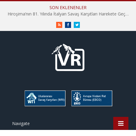
SON EKLENENLER
Hiroşima’nın 81. Yılında İtalyan Savaş Karşıtları Harekete Geçti: “Hatırlamak yeterli değil”
RSS
Facebook
Twitter
Navigate