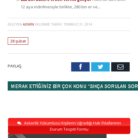
12 aya indirilmesiyle birlikte, 280 bin er ve...
EKLEYEN
ADMIN
EKLENME TARIHI:
TEMMUZ 31, 2014
28 şubat
PAYLAŞ.
Facebook
Twitter
Emai
Askerlik Yükümlüsü Kişilerin Uğradığı Hak İhlallerinin
Durum Tespiti Formu