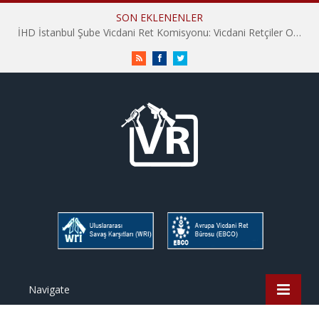
SON EKLENENLER
İHD İstanbul Şube Vicdani Ret Komisyonu: Vicdani Retçiler Olarak Destek İçin Buradayız!
RSS
Facebook
Twitter
Navigate