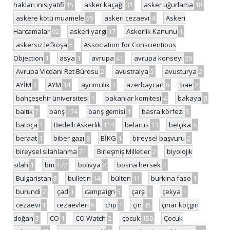
hakları inisiyatifi
15
asker kaçağı
31
asker uğurlama
18
askere kötü muamele
55
askeri cezaevi
4
Askeri
Harcamalar
92
askeri yargı
17
Askerlik Kanunu
1
askersiz lefkoşa
5
Association for Conscientious
Objection
1
asya
1
avrupa
41
avrupa konseyi
26
Avrupa Vicdani Ret Bürosu
2
avustralya
5
avusturya
2
AYİM
1
AYM
14
ayrımcılık
1
azerbaycan
8
bae
2
bahçeşehir üniversitesi
1
bakanlar komitesi
4
bakaya
8
baltık
7
barış
174
barış gemisi
1
basra körfezi
5
batoça
1
Bedelli Askerlik
114
belarus
13
belçika
6
beraat
1
biber gazı
8
BİKG
1
bireysel başvuru
2
bireysel silahlanma
71
Birleşmiş Milletler
2
biyolojik
silah
1
bm
172
bolivya
2
bosna hersek
2
Bulgaristan
3
bulletin
14
bülten
11
burkina faso
1
burundi
2
çad
1
campaign
5
çarşı
1
çekya
1
cezaevi
1
cezaevleri
6
chp
1
çin
35
çınar koçgiri
doğan
3
CO
1
CO Watch
2
çocuk
150
Çocuk