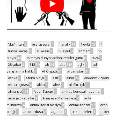
'dur' ihtarı
3
#refusewar
1
1 aralık
11
1 eylül
12
1.
Dünya Savaşı
5
10 Aralık
1
12 eylül
3
12 mart
1
15
Mayıs
44
15 mayıs dünya vicdani retçiler günü
6
2024
1
28 şubat
2
318
59
ab
24
abd
319
açlık
6
adil
yargılanma hakkı
1
Af Örgütü
61
afganistan
31
afrika
9
afrika birliği
1
agit
1
aihm
26
Akdeniz Vicdani
Ret Buluşması
6
akka
1
alevi
1
ali fikri ışık
13
almanya
128
Alper Sapan
1
amfide konuşulmayanlar
1
anarşist kadınlar
1
Anayasa Mahkemesi
4
anti-
militarizm
4
antimilitarist medya
8
antimilitarizm
97
arap
birliği
1
arap ordusu
2
arjantin
1
asker aileleri
1
asker