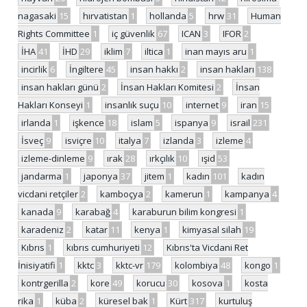
nagasaki
15
hırvatistan
1
hollanda
5
hrw
31
Human
Rights Committee
1
iç güvenlik
67
ICAN
3
IFOR
2
İHA
41
İHD
29
iklim
7
iltica
1
inan mayıs aru
1
incirlik
6
İngiltere
45
insan hakkı
2
insan hakları
138
insan hakları günü
2
İnsan Hakları Komitesi
2
İnsan
Hakları Konseyi
1
insanlık suçu
10
internet
9
iran
15
irlanda
1
işkence
18
islam
5
ispanya
9
israil
231
İsveç
9
isviçre
10
italya
7
izlanda
3
izleme
4
izleme-dinleme
9
ırak
28
ırkçılık
10
ışid
53
jandarma
1
japonya
37
jitem
1
kadın
101
kadın
vicdani retçiler
2
kamboçya
2
kamerun
1
kampanya
4
kanada
9
karabağ
4
karaburun bilim kongresi
1
karadeniz
2
katar
11
kenya
1
kimyasal silah
19
Kıbrıs
1
kıbrıs cumhuriyeti
12
Kıbrıs'ta Vicdani Ret
İnisiyatifi
1
kktc
3
kktc-vr
179
kolombiya
48
kongo
1
kontrgerilla
2
kore
49
korucu
30
kosova
1
kosta
rika
1
küba
2
küresel bak
1
Kürt
317
kurtuluş