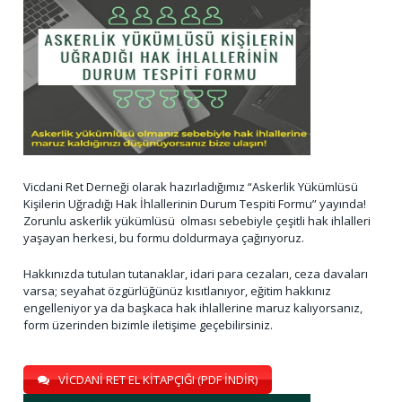
Vicdani Ret Derneği olarak hazırladığımız “Askerlik Yükümlüsü
Kişilerin Uğradığı Hak İhlallerinin Durum Tespiti Formu” yayında!
Zorunlu askerlik yükümlüsü olması sebebiyle çeşitli hak ihlalleri
yaşayan herkesi, bu formu doldurmaya çağırıyoruz.
Hakkınızda tutulan tutanaklar, idari para cezaları, ceza davaları
varsa; seyahat özgürlüğünüz kısıtlanıyor, eğitim hakkınız
engelleniyor ya da başkaca hak ihlallerine maruz kalıyorsanız,
form üzerinden bizimle iletişime geçebilirsiniz.
VİCDANİ RET EL KİTAPÇIĞI (PDF İNDİR)