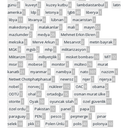
günü
2
kuveyt
2
kuzey kutbu
4
lambdaistanbul
1
latin
amerika
1
ldp
1
letonya
1
lgbti
40
liberya
1
libya
11
litvanya
6
lübnan
3
macaristan
1
makedonya
1
malakanlar
3
mali
8
mayın
51
mazlumder
2
medya
25
Mehmet Erkin Ekren
1
meksika
1
Merve Arkun
1
Mesarvot
2
metin bayrak
2
MGK
9
mgsb
2
mhp
1
militarizasyon
1
Militarizm
123
milliyetçilik
7
misket bombası
10
MİT
12
mısır
16
mobese
1
monitor
1
mülteci
76
murat
kanatlı
21
myanmar
8
namibya
1
nato
107
nazizm
1
Netiwit Chotiphatphaisal
1
newroz
1
nijer
1
nijerya
8
nobel
9
norveç
3
nükleer
112
OAC
9
obama
2
ODTÜ
1
ohal
43
ortadoğu
15
osman murat ülke
2
otorite
1
Oyak
10
oyuncak silah
4
özel güvenlik
11
özel ordu
4
Pakistan
12
panel
1
papa
12
paraguay
1
PEN
1
pesco
2
peşmerge
1
pınar
selek
18
pkk
12
Polen Ünlü
1
polis
43
polonya
10