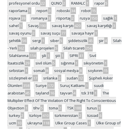
profesyonel ordu
22
QUNO
2
RAMALC
1
rapor
5
raporlama
1
report
3
roboski
34
robot
15
rojava
39
romanya
3
röportaj
2
rusya
150
sağlık
1
sahel
1
Savaş
190
savaş karşıtı
420
savaş karşıtlığı
3
savaş oyunu
2
savaş suçu
77
savaşa hayır
1
şehitlik
56
sergi
1
siber
5
şiddetsizlik
45
şiir
4
Silah
- Yerli
162
silah projeleri
5
Silah ticareti
256
Silahlanma
114
şili
1
şiö
1
SIPRI
41
Sivil
İtaatsizlik
29
sivil ölüm
5
sığınma
1
sıkıyönetim
1
sırbistan
1
somali
8
sosyal medya
8
soykırım
15
sözleşmeli er
17
srilanka
2
sudan
12
Şüpheli Asker
Ölümleri
358
Suriye
172
Suruç Katliamı
1
suudi
arabistan
45
tayland
16
tayvan
4
tck 318
1
The
Multiplier Effect Of The Violation Of The Right To Conscientious
Objection
1
tihv
5
toma
2
TSK
188
tunus
1
turkey
2
türkiye
410
türkmenistan
2
tüsiad
6
ucm
10
ukrayna
118
Ulke Group Cases
1
Ülke Group of