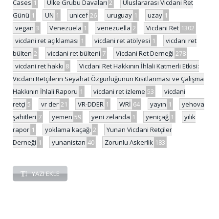
Cases
1
Ülke Grubu Davaları
2
Uluslararası Vicdani Ret
Günü
1
UN
1
unicef
26
uruguay
1
uzay
1
vegan
3
Venezuela
1
venezuella
2
Vicdani Ret
1302
vicdani ret açıklaması
1
vicdani ret atölyesi
1
vicdani ret
bülten
2
vicdani ret bülteni
7
Vicdani Ret Derneği
278
vicdani ret hakkı
8
Vicdani Ret Hakkının İhlali Katmerli Etkisi:
Vicdani Retçilerin Seyahat Özgürlüğünün Kısıtlanması ve Çalışma
Hakkının İhlali Raporu
1
vicdani ret izleme
53
vicdani
retçi
5
vr der
21
VR-DDER
1
WRİ
64
yayın
1
yehova
şahitleri
7
yemen
59
yeni zelanda
1
yeniçağ
1
yılık
rapor
1
yoklama kaçağı
2
Yunan Vicdani Retçiler
Derneği
1
yunanistan
40
Zorunlu Askerlik
183
YAZI EKLE