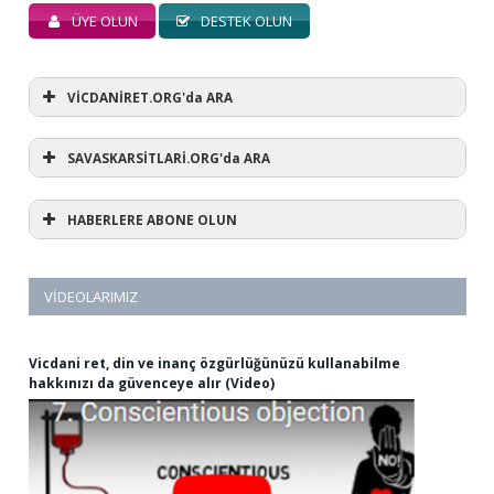
ÜYE OLUN
DESTEK OLUN
VİCDANİRET.ORG'da ARA
SAVASKARSİTLARİ.ORG'da ARA
HABERLERE ABONE OLUN
VIDEOLARIMIZ
Vicdani ret, din ve inanç özgürlüğünüzü kullanabilme
hakkınızı da güvenceye alır (Video)