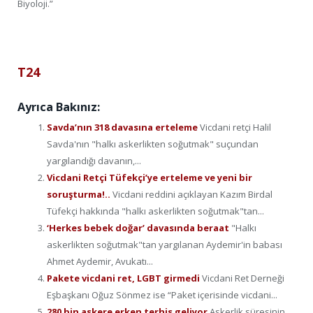
Biyoloji.”
T24
Ayrıca Bakınız:
Savda’nın 318 davasına erteleme
Vicdani retçi Halil
Savda'nın "halkı askerlikten soğutmak" suçundan
yargılandığı davanın,...
Vicdani Retçi Tüfekçi’ye erteleme ve yeni bir
soruşturma!..
Vicdani reddini açıklayan Kazım Birdal
Tüfekçi hakkında "halkı askerlikten soğutmak"tan...
‘Herkes bebek doğar’ davasında beraat
"Halkı
askerlikten soğutmak"tan yargılanan Aydemir'in babası
Ahmet Aydemir, Avukatı...
Pakete vicdani ret, LGBT girmedi
Vicdani Ret Derneği
Eşbaşkanı Oğuz Sönmez ise “Paket içerisinde vicdani...
280 bin askere erken terhis geliyor
Askerlik süresinin