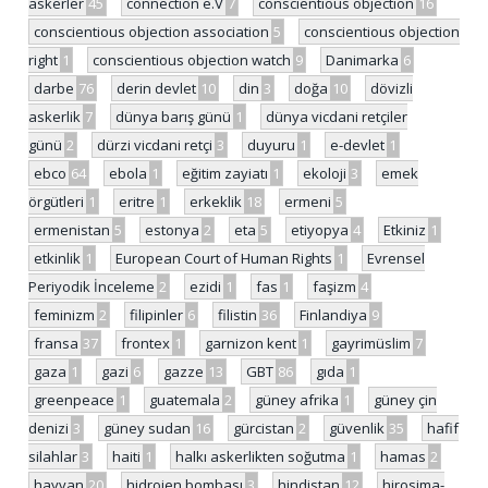
askerler
45
connection e.V
7
conscientious objection
16
conscientious objection association
5
conscientious objection
right
1
conscientious objection watch
9
Danimarka
6
darbe
76
derin devlet
10
din
3
doğa
10
dövizli
askerlik
7
dünya barış günü
1
dünya vicdani retçiler
günü
2
dürzi vicdani retçi
3
duyuru
1
e-devlet
1
ebco
64
ebola
1
eğitim zayiatı
1
ekoloji
3
emek
örgütleri
1
eritre
1
erkeklik
18
ermeni
5
ermenistan
5
estonya
2
eta
5
etiyopya
4
Etkiniz
1
etkinlik
1
European Court of Human Rights
1
Evrensel
Periyodik İnceleme
2
ezidi
1
fas
1
faşizm
4
feminizm
2
filipinler
6
filistin
36
Finlandiya
9
fransa
37
frontex
1
garnizon kent
1
gayrimüslim
7
gaza
1
gazi
6
gazze
13
GBT
86
gıda
1
greenpeace
1
guatemala
2
güney afrika
1
güney çin
denizi
3
güney sudan
16
gürcistan
2
güvenlik
35
hafif
silahlar
3
haiti
1
halkı askerlikten soğutma
1
hamas
2
hayvan
20
hidrojen bombası
3
hindistan
12
hirosima-