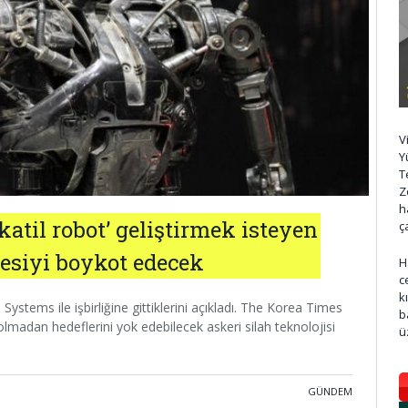
V
Y
T
Z
h
‘katil robot’ geliştirmek isteyen
ç
esiyi boykot edecek
H
c
k
stems ile işbirliğine gittiklerini açıkladı. The Korea Times
b
olmadan hedeflerini yok edebilecek askeri silah teknolojisi
ü
GÜNDEM