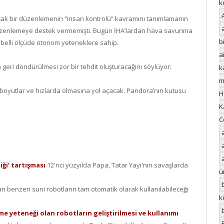
k
acak bir düzenlemenin “insan kontrolü” kavramını tanımlamanın
düzenlemeye destek vermemişti. Bugün İHA’lardan hava savunma
bi
belli ölçüde otonom yeteneklere sahip.
a
 geri döndürülmesi zor bir tehdit oluşturacağını söylüyor:
k
m
 boyutlar ve hızlarda olmasına yol açacak. Pandora’nın kutusu
H
K
C
iği’ tartışması
12'nci yüzyılda Papa, Tatar Yayı'nın savaşlarda
ü
an benzeri suni robotların tam otomatik olarak kullanılabileceği
k
 yeteneği olan robotların geliştirilmesi ve kullanımı