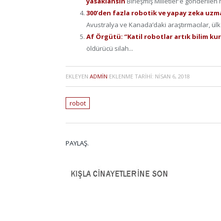
yasaklansın
Birleşmiş Milletler'e gönderilen
300’den fazla robotik ve yapay zeka uzm
Avustralya ve Kanada’daki araştırmacılar, ülk
Af Örgütü: “Katil robotlar artık bilim ku
öldürücü silah...
EKLEYEN
ADMIN
EKLENME TARIHI:
NISAN 6, 2018
robot
PAYLAŞ.