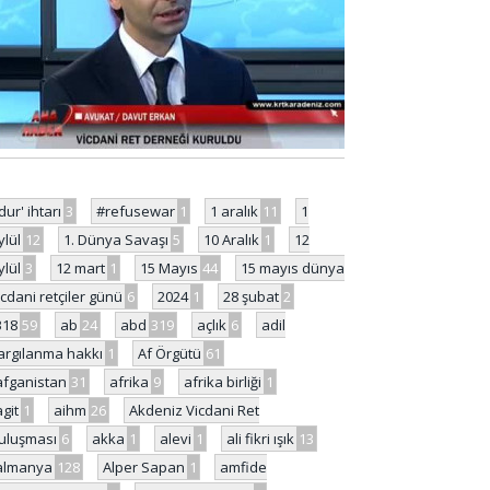
'dur' ihtarı
3
#refusewar
1
1 aralık
11
1
ylül
12
1. Dünya Savaşı
5
10 Aralık
1
12
ylül
3
12 mart
1
15 Mayıs
44
15 mayıs dünya
icdani retçiler günü
6
2024
1
28 şubat
2
318
59
ab
24
abd
319
açlık
6
adil
argılanma hakkı
1
Af Örgütü
61
afganistan
31
afrika
9
afrika birliği
1
agit
1
aihm
26
Akdeniz Vicdani Ret
uluşması
6
akka
1
alevi
1
ali fikri ışık
13
almanya
128
Alper Sapan
1
amfide