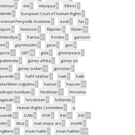
estonya
2
eta
5
etiyopya
4
Etkiniz
1
etkinlik
1
European Court of Human Rights
1
Evrensel Periyodik İnceleme
2
ezidi
1
fas
1
faşizm
4
feminizm
2
filipinler
6
filistin
36
Finlandiya
9
fransa
37
frontex
1
garnizon
ent
1
gayrimüslim
7
gaza
1
gazi
6
gazze
13
GBT
86
gıda
1
greenpeace
1
guatemala
2
güney afrika
1
güney çin
enizi
3
güney sudan
16
gürcistan
2
güvenlik
35
hafif silahlar
3
haiti
1
halkı
skerlikten soğutma
1
hamas
2
hayvan
20
hidrojen bombası
3
hindistan
12
hirosima-
agasaki
16
hırvatistan
1
hollanda
5
hrw
31
Human Rights Committee
1
iç
üvenlik
67
ICAN
3
IFOR
2
İHA
41
İHD
29
iklim
7
iltica
1
inan mayıs aru
1
incirlik
6
İngiltere
45
insan hakkı
2
insan hakları
138