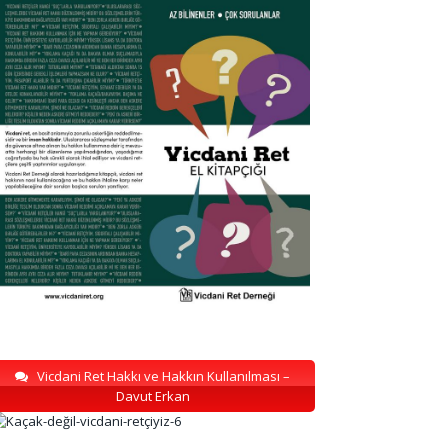
Vicdani Ret Hakkı ve Hakkın Kullanılması –
Davut Erkan