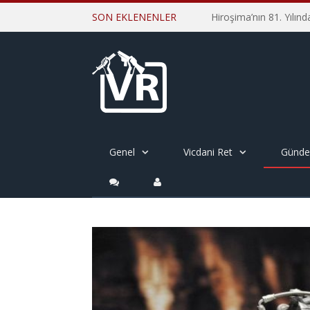
SON EKLENENLER
Genel
Vicdani Ret
Günd