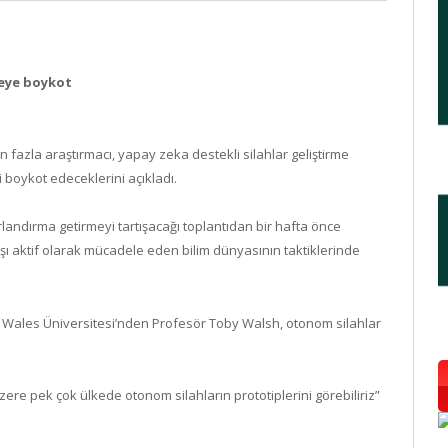
iteye boykot
fazla araştırmacı, yapay zeka destekli silahlar geliştirme
 boykot edeceklerini açıkladı.
nırlandırma getirmeyi tartışacağı toplantıdan bir hafta önce
şı aktif olarak mücadele eden bilim dünyasının taktiklerinde
Wales Üniversitesi’nden Profesör Toby Walsh, otonom silahlar
ere pek çok ülkede otonom silahların prototiplerini görebiliriz”