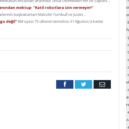
 mektubun imzacıları arasında Tesla Otomibilleri'nin ve SapceX...
s
anından mektup: “Katil robotlara izin vermeyin!”
elerinin başbakanları Malcolm Turnbull ve Justin...
s
rgu değil”
BM üyesi 75 ülkenin temsilcisi 31 Ağustos'a kadar
f
o
Facebook
Twitter
Email
a
r
z