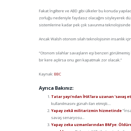
Fakat İngiltere ve ABD gibi ülkeler bu konuda yapıl
zorluğu nedeniyle faydasız olacağını söyleyerek 
sistemlerine kadar pek çok savunma teknolojisinde 
Ancak Walsh otonom silah teknolojisinin insanlık için
“Otonom silahlar savaşların eşi benzeri görülmemiş
bir kere açılırsa onu geri kapatmak zor olacak.”
Kaynak:
BBC
Ayrıca Bakınız:
Tatar yayı’ndan İHA’lara uzanan ‘savaş et
kullanılmasını günah ilan etmişti....
Yapay zekâ militarizmin hizmetinde
“İns
savaş senaryosu...
Yapay zeka uzmanlarından BM’ye: Öldürme