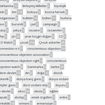
ilahlanma
71
Birleşmiş Milletler
2
biyolojik
ilah
1
bm
172
bolivya
2
bosna hersek
2
Bulgaristan
3
bulletin
14
bülten
11
burkina
aso
1
burundi
2
çad
1
campaign
5
çarşı
1
çekya
1
cezaevi
1
cezaevleri
6
chp
1
çin
35
çınar koçgiri doğan
3
CO
1
CO Watch
2
çocuk
150
Çocuk askerler
45
connection e.V
7
conscientious objection
16
conscientious objection association
5
conscientious objection right
1
conscientious
bjection watch
9
Danimarka
6
darbe
76
derin devlet
10
din
3
doğa
10
dövizli
skerlik
7
dünya barış günü
1
dünya vicdani
etçiler günü
2
dürzi vicdani retçi
3
duyuru
1
e-devlet
1
ebco
64
ebola
1
eğitim
ayiatı
1
ekoloji
3
emek örgütleri
1
eritre
1
erkeklik
18
ermeni
5
ermenistan
5