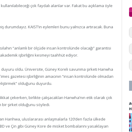
ullanılabileceği çok faydalı alanlar var. Fakat bu açıklama öyle
nmiş durumdayız. KAIST’in eylemleri bunu yalnızca artıracak. Buna
 silahın “anlamlı bir ölçüde insan kontrolünde olacağı” garantisi
e akademik işbirliğini kesmeyi taahhüt ediyor.
ğı duyuru oldu. Üniversite, Güney Koreli savunma şirketi Hanwha
ea Times gazetesi işbirliğinin amacının “insan kontrolünde olmadan
geliştirmek” olduğunu duyurdu.
ikkat çekerken, birlikte çalışacakları Hanwha’nın etik olarak çok
A
 bir şirket olduğunu söyledi.
H
olan Hanhwa, uluslararası anlaşmalarla 120’den fazla ülkede
ABD ve Çin gibi Güney Kore de misket bombalarını yasaklayan