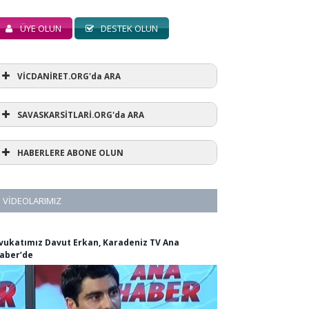
ÜYE OLUN
DESTEK OLUN
VİCDANİRET.ORG'da ARA
SAVASKARSİTLARİ.ORG'da ARA
HABERLERE ABONE OLUN
VIDEOLARIMIZ
vukatımız Davut Erkan, Karadeniz TV Ana
aber’de