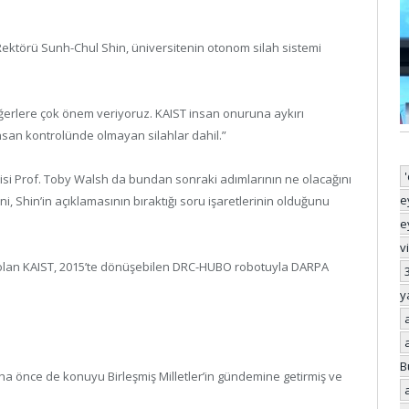
ektörü Sunh-Chul Shin, üniversitenin otonom silah sistemi
ğerlere çok önem veriyoruz. KAIST insan onuruna aykırı
nsan kontrolünde olmayan silahlar dahil.”
isi Prof. Toby Walsh da bundan sonraki adımlarının ne olacağını
e
i, Shin’in açıklamasının bıraktığı soru işaretlerinin olduğunu
e
v
olan KAIST, 2015’te dönüşebilen DRC-HUBO robotuyla DARPA
y
B
a önce de konuyu Birleşmiş Milletler’in gündemine getirmiş ve