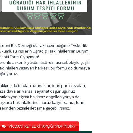
icdani Ret Derneği olarak hazırladığımız “Askerlik
ükümlüsü Kişilerin Uğradığı Hak İhlallerinin Durum
espiti Formu” yayında!
orunlu askerlik yükümlüsü olması sebebiyle çeşitli
ak ihlalleri yaşayan herkesi, bu formu doldurmaya
ağırıyoruz.
akkınızda tutulan tutanaklar, idari para cezaları,
eza davaları varsa; seyahat özgürlüğünüz
ısıtlanıyor, eğitim hakkınız engelleniyor ya da
aşkaca hak ihlallerine maruz kalıyorsanız, form
zerinden bizimle iletişime geçebilirsiniz.
VİCDANİ RET EL KİTAPÇIĞI (PDF İNDİR)