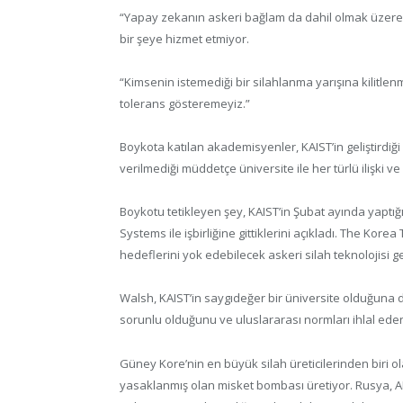
“Yapay zekanın askeri bağlam da dahil olmak üzere k
bir şeye hizmet etmiyor.
“Kimsenin istemediği bir silahlanma yarışına kilitle
tolerans gösteremeyiz.”
Boykota katılan akademisyenler, KAIST’in geliştirdiği
verilmediği müddetçe üniversite ile her türlü ilişki v
Boykotu tetikleyen şey, KAIST’in Şubat ayında yaptı
Systems ile işbirliğine gittiklerini açıkladı. The Kor
hedeflerini yok edebilecek askeri silah teknolojisi 
Walsh, KAIST’in saygıdeğer bir üniversite olduğuna d
sorunlu olduğunu ve uluslararası normları ihlal eden
Güney Kore’nin en büyük silah üreticilerinden biri 
yasaklanmış olan misket bombası üretiyor. Rusya, 