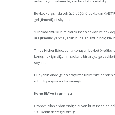
anlaşmayı imzalamadığı için bu silahı üretebiliyor.
Boykot karşısında çok üzüldüğünü açıklayan KAIST R
geliştirmediğini söyledi:
“Bir akademik kurum olarak insan hakları ve etik de
araştırmalar yapmayacak, buna anlamlı bir ölçüde i
Times Higher Education’a konuşan boykot örgütleyic
konuşmak için diğer imzacılarla bir araya geleceklerin
söyledi.
Dünyanın önde gelen araştırma üniversitelerinden 
robotik yarışmasını kazanmıştı.
Konu BM’ye taşınmıştı
Otonom silahlardan endişe duyan bilim insanları dah
19 ülkenin desteğini almıştı.