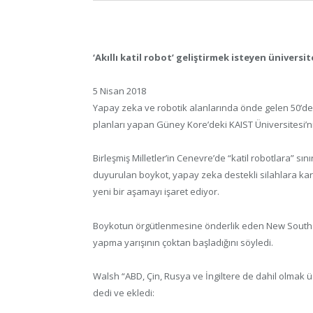
‘Akıllı katil robot’ geliştirmek isteyen ünivers
5 Nisan 2018
Yapay zeka ve robotik alanlarında önde gelen 50’den 
planları yapan Güney Kore’deki KAIST Üniversitesi’ni
Birleşmiş Milletler’in Cenevre’de “katil robotlara” sı
duyurulan boykot, yapay zeka destekli silahlara kar
yeni bir aşamayı işaret ediyor.
Boykotun örgütlenmesine önderlik eden New South 
yapma yarışının çoktan başladığını söyledi.
Walsh “ABD, Çin, Rusya ve İngiltere de dahil olmak üz
dedi ve ekledi: