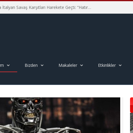
Hiroşima’nın 81. Yılında İtalyan Savaş Karşıtları Harekete Geçti: “Hatırlamak yeterli değil”
em
Bizden
Makaleler
Etkinlikler