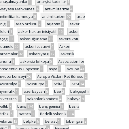
onuşulmayanlar
1
anarşist kadınlar
1
Anayasa Mahkemesi
4
anti-militarizm
4
antimilitarist medya
8
antimilitarizm
97
arap
rliği
1
arap ordusu
2
arjantin
1
asker
ileleri
1
asker hakları inisiyatifi
15
asker
açağı
31
asker uğurlama
18
askere kötü
uamele
55
askeri cezaevi
4
Askeri
arcamalar
92
askeri yargı
17
Askerlik
anunu
1
askersiz lefkoşa
5
Association for
onscientious Objection
1
asya
1
avrupa
41
avrupa konseyi
26
Avrupa Vicdani Ret Bürosu
2
avustralya
5
avusturya
2
AYİM
1
AYM
14
ayrımcılık
1
azerbaycan
8
bae
2
bahçeşehir
niversitesi
1
bakanlar komitesi
4
bakaya
8
baltık
7
barış
174
barış gemisi
1
basra
örfezi
5
batoça
1
Bedelli Askerlik
114
belarus
13
belçika
6
beraat
1
biber gazı
8
BİKG
1
bireysel başvuru
2
bireysel