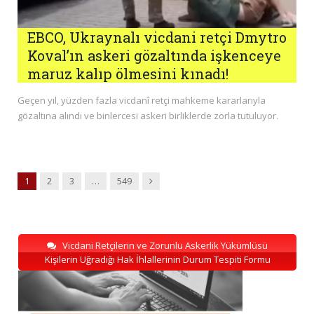
EBCO, Ukraynalı vicdani retçi Dmytro
Koval’ın askeri gözaltında işkenceye
maruz kalıp ölmesini kınadı!
Geçen yıl, yüzden fazla vicdanî retçi mahkeme kararlarıyla
gözaltına alındı ​​ve binlercesi askeri birliklerde zorla tutuluyor.
Next
1
2
3
…
549
Vicdani Retçilerin ve Zorunlu Askerlik Yükümlüsü
Kişilerin Uğradığı Hak İhlallerinin Durum Tespiti Formu