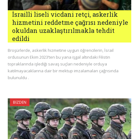
İsrailli liseli vicdani retçi, askerlik
hizmetini reddetme çağrısı nedeniyle
okuldan uzaklaştırılmakla tehdit
edildi
Broşürlerde, askerlik hizmetine uygun öğrencilerin, İsrail
ordusunun Ekim 2023’ten bu yana işgal altındaki Filistin
topraklarında işlediği savaş suçları nedeniyle orduya
katılmayacaklarına dair bir mektup imzalamaları çağrısında
bulunuldu .
BIZDEN