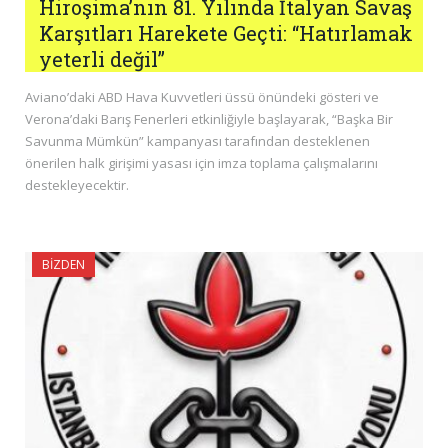
Hiroşima’nın 81. Yılında İtalyan Savaş
Karşıtları Harekete Geçti: “Hatırlamak
yeterli değil”
Aviano’daki ABD Hava Kuvvetleri üssü önündeki gösteri ve
Verona’daki Barış Fenerleri etkinliğiyle başlayarak, “Başka Bir
Savunma Mümkün” kampanyası tarafından desteklenen
önerilen halk girişimi yasası için imza toplama çalışmalarını
destekleyecektir.
BIZDEN