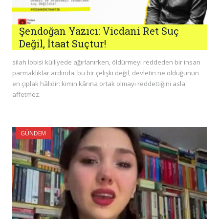
Şendoğan Yazıcı: Vicdani Ret Suç
Değil, İtaat Suçtur!
silah lobisi külliyede ağırlanırken, öldürmeyi reddeden bir insan
parmaklıklar ardında. bu bir çelişki değil, devletin ne olduğunun
en çıplak hâlidir: kimin kârına ortak olmayı reddettiğini asla
affetmez.
GÜNDEM