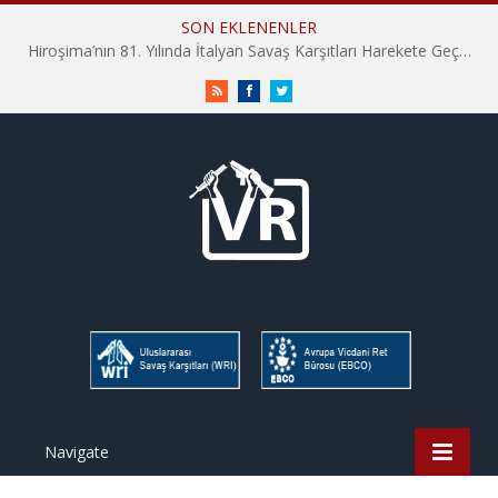
SON EKLENENLER
Hiroşima’nın 81. Yılında İtalyan Savaş Karşıtları Harekete Geçti: “Hatırlamak yeterli değil”
RSS
Facebook
Twitter
Navigate