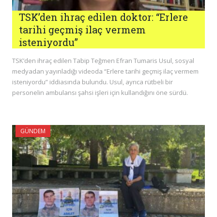
TSK’den ihraç edilen doktor: “Erlere
tarihi geçmiş ilaç vermem
isteniyordu”
TSK’den ihraç edilen Tabip Teğmen Efran Tumaris Usul, sosyal
medyadan yayınladığı videoda “Erlere tarihi geçmiş ilaç vermem
isteniyordu” iddiasında bulundu. Usul, ayrıca rütbeli bir
personelin ambulansı şahsi işleri için kullandığını öne sürdü.
GÜNDEM