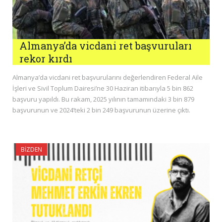
Almanya’da vicdani ret başvuruları
rekor kırdı
Almanya’da vicdani ret başvurularını değerlendiren Federal Aile
İşleri ve Sivil Toplum Dairesi’ne 30 Haziran itibarıyla 5 bin 862
başvuru yapıldı. Bu rakam, 2025 yılının tamamındaki 3 bin 879
başvurunun ve 2024’teki 2 bin 249 başvurunun üzerine çıktı.
BIZDEN