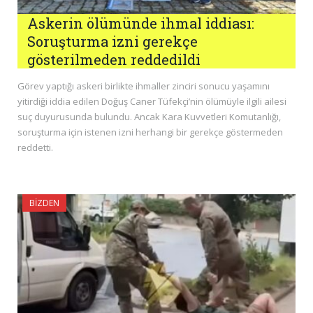
Askerin ölümünde ihmal iddiası:
Soruşturma izni gerekçe
gösterilmeden reddedildi
Görev yaptığı askeri birlikte ihmaller zinciri sonucu yaşamını
yitirdiği iddia edilen Doğuş Caner Tüfekçi’nin ölümüyle ilgili ailesi
suç duyurusunda bulundu. Ancak Kara Kuvvetleri Komutanlığı,
soruşturma için istenen izni herhangi bir gerekçe göstermeden
reddetti.
BIZDEN