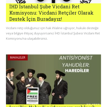
İHD İstanbul Şube Vicdani Ret
Komisyonu: Vicdani Retçiler Olarak
Destek İçin Buradayız!
Vicdani retçi olduğunuz için hak ihlaline uğruyor, hukuki desteğe
veya bilgiye ihtiyaç duyuyorsanız İHD İstanbul Şubesi Vicdani Ret
Komisyonu’na ulaşabilirsiniz.
MAKALELER