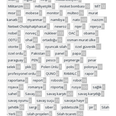
Militarizm
123
milliyetçilik
7
misket bombası
10
MİT
12
mısır
16
mobese
1
monitor
1
mülteci
76
murat
kanatlı
21
myanmar
8
namibya
1
nato
107
nazizm
1
Netiwit Chotiphatphaisal
1
newroz
1
nijer
1
nijerya
8
nobel
9
norveç
3
nükleer
113
OAC
9
obama
2
ODTÜ
1
ohal
43
ortadoğu
15
osman murat ülke
2
otorite
1
Oyak
10
oyuncak silah
4
özel güvenlik
11
özel ordu
4
Pakistan
12
panel
1
papa
12
paraguay
1
PEN
1
pesco
2
peşmerge
1
pınar
selek
18
pkk
12
Polen Ünlü
1
polis
43
polonya
10
profesyonel ordu
22
QUNO
2
RAMALC
1
rapor
5
raporlama
1
report
3
roboski
34
robot
15
rojava
39
romanya
3
röportaj
2
rusya
150
sağlık
1
sahel
1
Savaş
190
savaş karşıtı
420
savaş karşıtlığı
3
savaş oyunu
2
savaş suçu
77
savaşa hayır
1
şehitlik
56
sergi
1
siber
5
şiddetsizlik
45
şiir
4
Silah
- Yerli
162
silah projeleri
5
Silah ticareti
256