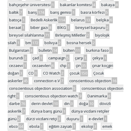
bahçeşehir üniversitesi
1
bakanlar komitesi
4
bakaya
8
baltık
7
barış
174
barış gemisi
1
basra körfezi
5
batoça
1
Bedelli Askerlik
114
belarus
13
belçika
6
beraat
1
biber gazı
8
BİKG
1
bireysel başvuru
2
bireysel silahlanma
71
Birleşmiş Milletler
2
biyolojik
silah
1
bm
172
bolivya
2
bosna hersek
2
Bulgaristan
3
bulletin
14
bülten
11
burkina faso
1
burundi
2
çad
1
campaign
5
çarşı
1
çekya
1
cezaevi
1
cezaevleri
6
chp
1
çin
35
çınar koçgiri
doğan
3
CO
1
CO Watch
2
çocuk
150
Çocuk
askerler
45
connection e.V
7
conscientious objection
16
conscientious objection association
5
conscientious objection
right
1
conscientious objection watch
9
Danimarka
6
darbe
76
derin devlet
10
din
3
doğa
10
dövizli
askerlik
7
dünya barış günü
1
dünya vicdani retçiler
günü
2
dürzi vicdani retçi
3
duyuru
1
e-devlet
1
ebco
64
ebola
1
eğitim zayiatı
1
ekoloji
3
emek