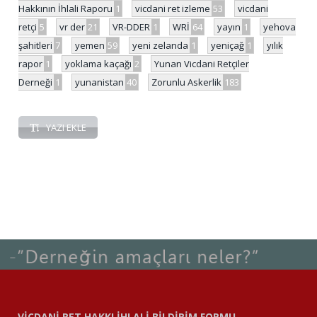
Hakkının İhlali Raporu
1
vicdani ret izleme
53
vicdani
retçi
5
vr der
21
VR-DDER
1
WRİ
64
yayın
1
yehova
şahitleri
7
yemen
59
yeni zelanda
1
yeniçağ
1
yılık
rapor
1
yoklama kaçağı
2
Yunan Vicdani Retçiler
Derneği
1
yunanistan
40
Zorunlu Askerlik
183
YAZI EKLE
VİCDANİ RET HAKKI İHLALİ BİLDİRİM FORMU