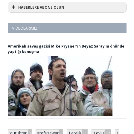
HABERLERE ABONE OLUN
VIDEOLARIMIZ
Amerikalı savaş gazisi Mike Prysner’ın Beyaz Saray’ın önünde
yaptığı konuşma
'dur' ihtarı
3
#refusewar
1
1 aralık
11
1 eylül
12
1.