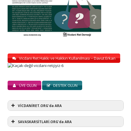
Vicdani Ret Hakkı ve Hakkın Kullanılması – Davut Erkan
ÜYE OLUN
DESTEK OLUN
VİCDANİRET.ORG'da ARA
SAVASKARSİTLARİ.ORG'da ARA