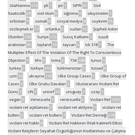
Silahlanma
114
şili
1
şiö
1
SIPRI
41
Sivil
İtaatsizlik
29
sivil ölüm
5
sığınma
1
sıkıyönetim
1
sırbistan
1
somali
8
sosyal medya
8
soykırım
15
sözleşmeli er
17
srilanka
2
sudan
12
Şüpheli Asker
Ölümleri
358
Suriye
172
Suruç Katliamı
1
suudi
arabistan
45
tayland
16
tayvan
4
tck 318
1
The
Multiplier Effect Of The Violation Of The Right To Conscientious
Objection
1
tihv
5
toma
2
TSK
188
tunus
1
turkey
2
türkiye
410
türkmenistan
2
tüsiad
6
ucm
10
ukrayna
118
Ulke Group Cases
1
Ülke Group of
Cases
1
Ülke Grubu Davaları
2
Uluslararası Vicdani Ret
Günü
1
UN
1
unicef
26
uruguay
1
uzay
1
vegan
3
Venezuela
1
venezuella
2
Vicdani Ret
1302
vicdani ret açıklaması
1
vicdani ret atölyesi
1
vicdani ret
bülten
2
vicdani ret bülteni
7
Vicdani Ret Derneği
278
vicdani ret hakkı
8
Vicdani Ret Hakkının İhlali Katmerli Etkisi:
Vicdani Retçilerin Seyahat Özgürlüğünün Kısıtlanması ve Çalışma