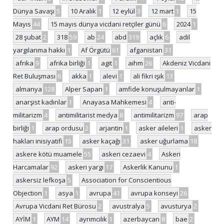
Dünya Savaşı
5
10 Aralık
1
12 eylül
3
12 mart
1
15
Mayıs
44
15 mayıs dünya vicdani retçiler günü
6
2024
1
28 şubat
2
318
59
ab
24
abd
319
açlık
6
adil
yargılanma hakkı
1
Af Örgütü
61
afganistan
31
afrika
9
afrika birliği
1
agit
1
aihm
26
Akdeniz Vicdani
Ret Buluşması
6
akka
1
alevi
1
ali fikri ışık
13
almanya
128
Alper Sapan
1
amfide konuşulmayanlar
1
anarşist kadınlar
1
Anayasa Mahkemesi
4
anti-
militarizm
4
antimilitarist medya
8
antimilitarizm
97
arap
birliği
1
arap ordusu
2
arjantin
1
asker aileleri
1
asker
hakları inisiyatifi
15
asker kaçağı
31
asker uğurlama
18
askere kötü muamele
55
askeri cezaevi
4
Askeri
Harcamalar
92
askeri yargı
17
Askerlik Kanunu
1
askersiz lefkoşa
5
Association for Conscientious
Objection
1
asya
1
avrupa
41
avrupa konseyi
26
Avrupa Vicdani Ret Bürosu
2
avustralya
5
avusturya
2
AYİM
1
AYM
14
ayrımcılık
1
azerbaycan
8
bae
2