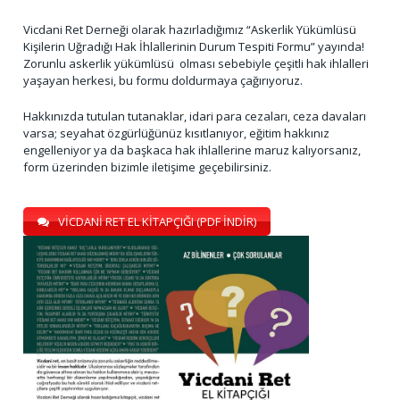
Vicdani Ret Derneği olarak hazırladığımız “Askerlik Yükümlüsü
Kişilerin Uğradığı Hak İhlallerinin Durum Tespiti Formu” yayında!
Zorunlu askerlik yükümlüsü olması sebebiyle çeşitli hak ihlalleri
yaşayan herkesi, bu formu doldurmaya çağırıyoruz.
Hakkınızda tutulan tutanaklar, idari para cezaları, ceza davaları
varsa; seyahat özgürlüğünüz kısıtlanıyor, eğitim hakkınız
engelleniyor ya da başkaca hak ihlallerine maruz kalıyorsanız,
form üzerinden bizimle iletişime geçebilirsiniz.
VİCDANİ RET EL KİTAPÇIĞI (PDF İNDİR)