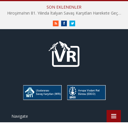
SON EKLENENLER
Hiroşima’nın 81. Yılında İtalyan Savaş Karşıtları Harekete Geçti: “Hatırlamak yeterli değil”
RSS
Facebook
Twitter
Navigate