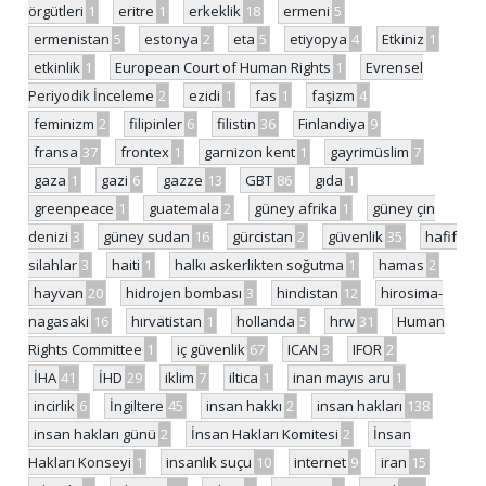
örgütleri
1
eritre
1
erkeklik
18
ermeni
5
ermenistan
5
estonya
2
eta
5
etiyopya
4
Etkiniz
1
etkinlik
1
European Court of Human Rights
1
Evrensel
Periyodik İnceleme
2
ezidi
1
fas
1
faşizm
4
feminizm
2
filipinler
6
filistin
36
Finlandiya
9
fransa
37
frontex
1
garnizon kent
1
gayrimüslim
7
gaza
1
gazi
6
gazze
13
GBT
86
gıda
1
greenpeace
1
guatemala
2
güney afrika
1
güney çin
denizi
3
güney sudan
16
gürcistan
2
güvenlik
35
hafif
silahlar
3
haiti
1
halkı askerlikten soğutma
1
hamas
2
hayvan
20
hidrojen bombası
3
hindistan
12
hirosima-
nagasaki
16
hırvatistan
1
hollanda
5
hrw
31
Human
Rights Committee
1
iç güvenlik
67
ICAN
3
IFOR
2
İHA
41
İHD
29
iklim
7
iltica
1
inan mayıs aru
1
incirlik
6
İngiltere
45
insan hakkı
2
insan hakları
138
insan hakları günü
2
İnsan Hakları Komitesi
2
İnsan
Hakları Konseyi
1
insanlık suçu
10
internet
9
iran
15