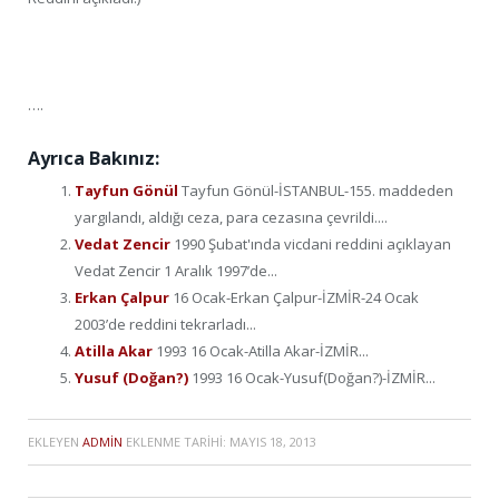
….
Ayrıca Bakınız:
Tayfun Gönül
Tayfun Gönül-İSTANBUL-155. maddeden
yargılandı, aldığı ceza, para cezasına çevrildi....
Vedat Zencir
1990 Şubat'ında vicdani reddini açıklayan
Vedat Zencir 1 Aralık 1997’de...
Erkan Çalpur
16 Ocak-Erkan Çalpur-İZMİR-24 Ocak
2003’de reddini tekrarladı...
Atilla Akar
1993 16 Ocak-Atilla Akar-İZMİR...
Yusuf (Doğan?)
1993 16 Ocak-Yusuf(Doğan?)-İZMİR...
EKLEYEN
ADMIN
EKLENME TARIHI:
MAYIS 18, 2013