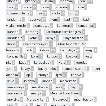
irlanda
1
işkence
18
islam
5
ispanya
9
israil
231
İsveç
9
isviçre
10
italya
8
izlanda
3
izleme
4
izleme-dinleme
9
ırak
28
ırkçılık
10
ışid
53
jandarma
1
japonya
37
jitem
1
kadın
101
kadın
vicdani retçiler
2
kamboçya
2
kamerun
1
kampanya
4
kanada
9
karabağ
4
karaburun bilim kongresi
1
karadeniz
2
katar
11
kenya
1
kimyasal silah
19
Kıbrıs
1
kıbrıs cumhuriyeti
12
Kıbrıs'ta Vicdani Ret
İnisiyatifi
1
kktc
3
kktc-vr
179
kolombiya
48
kongo
1
kontrgerilla
2
kore
49
korucu
30
kosova
1
kosta
rika
1
küba
2
küresel bak
1
Kürt
317
kurtuluş
günü
2
kuveyt
2
kuzey kutbu
4
lambdaistanbul
1
latin
amerika
1
ldp
1
letonya
1
lgbti
40
liberya
1
libya
11
litvanya
6
lübnan
3
macaristan
1
makedonya
1
malakanlar
3
mali
8
mayın
51
mazlumder
2
medya
25
Mehmet Erkin Ekren
1
meksika
1
Merve Arkun
1
Mesarvot
2
metin bayrak
2
MGK
9
mgsb
2
mhp
1
militarizasyon
1