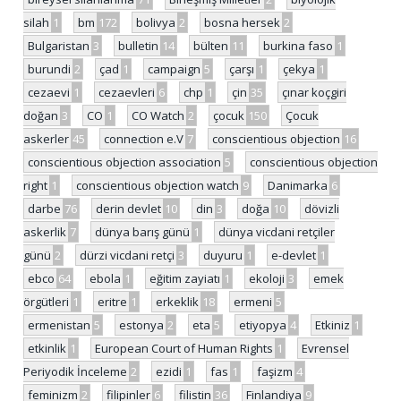
silah
1
bm
172
bolivya
2
bosna hersek
2
Bulgaristan
3
bulletin
14
bülten
11
burkina faso
1
burundi
2
çad
1
campaign
5
çarşı
1
çekya
1
cezaevi
1
cezaevleri
6
chp
1
çin
35
çınar koçgiri
doğan
3
CO
1
CO Watch
2
çocuk
150
Çocuk
askerler
45
connection e.V
7
conscientious objection
16
conscientious objection association
5
conscientious objection
right
1
conscientious objection watch
9
Danimarka
6
darbe
76
derin devlet
10
din
3
doğa
10
dövizli
askerlik
7
dünya barış günü
1
dünya vicdani retçiler
günü
2
dürzi vicdani retçi
3
duyuru
1
e-devlet
1
ebco
64
ebola
1
eğitim zayiatı
1
ekoloji
3
emek
örgütleri
1
eritre
1
erkeklik
18
ermeni
5
ermenistan
5
estonya
2
eta
5
etiyopya
4
Etkiniz
1
etkinlik
1
European Court of Human Rights
1
Evrensel
Periyodik İnceleme
2
ezidi
1
fas
1
faşizm
4
feminizm
2
filipinler
6
filistin
36
Finlandiya
9