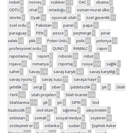
nobel
9
norveç
3
nükleer
113
OAC
9
obama
2
ODTÜ
1
ohal
43
ortadoğu
15
osman murat ülke
2
otorite
1
Oyak
10
oyuncak silah
4
özel güvenlik
11
özel ordu
4
Pakistan
12
panel
1
papa
12
paraguay
1
PEN
1
pesco
2
peşmerge
1
pınar
selek
18
pkk
12
Polen Ünlü
1
polis
43
polonya
10
profesyonel ordu
22
QUNO
2
RAMALC
1
rapor
5
raporlama
1
report
3
roboski
34
robot
15
rojava
39
romanya
3
röportaj
2
rusya
150
sağlık
1
sahel
1
Savaş
190
savaş karşıtı
420
savaş karşıtlığı
3
savaş oyunu
2
savaş suçu
77
savaşa hayır
1
şehitlik
56
sergi
1
siber
5
şiddetsizlik
45
şiir
4
Silah
- Yerli
162
silah projeleri
5
Silah ticareti
256
Silahlanma
114
şili
1
şiö
1
SIPRI
41
Sivil
İtaatsizlik
29
sivil ölüm
5
sığınma
1
sıkıyönetim
1
sırbistan
1
somali
8
sosyal medya
8
soykırım
15
sözleşmeli er
17
srilanka
2
sudan
12
Şüpheli Asker