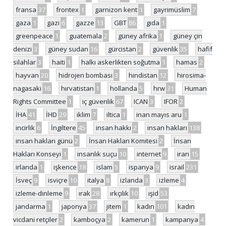
fransa
37
frontex
1
garnizon kent
1
gayrimüslim
7
gaza
1
gazi
6
gazze
13
GBT
86
gıda
1
greenpeace
1
guatemala
2
güney afrika
1
güney çin
denizi
3
güney sudan
16
gürcistan
2
güvenlik
35
hafif
silahlar
3
haiti
1
halkı askerlikten soğutma
1
hamas
2
hayvan
20
hidrojen bombası
3
hindistan
12
hirosima-
nagasaki
16
hırvatistan
1
hollanda
5
hrw
31
Human
Rights Committee
1
iç güvenlik
67
ICAN
3
IFOR
2
İHA
41
İHD
29
iklim
7
iltica
1
inan mayıs aru
1
incirlik
6
İngiltere
45
insan hakkı
2
insan hakları
138
insan hakları günü
2
İnsan Hakları Komitesi
2
İnsan
Hakları Konseyi
1
insanlık suçu
10
internet
9
iran
15
irlanda
1
işkence
18
islam
5
ispanya
9
israil
231
İsveç
9
isviçre
10
italya
8
izlanda
3
izleme
4
izleme-dinleme
9
ırak
28
ırkçılık
10
ışid
53
jandarma
1
japonya
37
jitem
1
kadın
101
kadın
vicdani retçiler
2
kamboçya
2
kamerun
1
kampanya
4