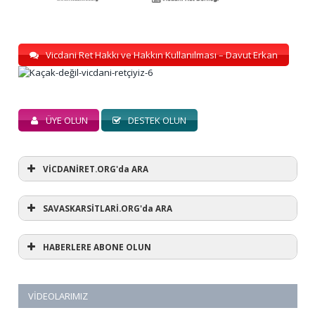
Vicdani Ret Hakkı ve Hakkın Kullanılması – Davut Erkan
ÜYE OLUN
DESTEK OLUN
VİCDANİRET.ORG'da ARA
SAVASKARSİTLARİ.ORG'da ARA
HABERLERE ABONE OLUN
VIDEOLARIMIZ