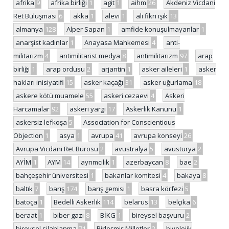
afrika
9
afrika birliği
1
agit
1
aihm
26
Akdeniz Vicdani
Ret Buluşması
6
akka
1
alevi
1
ali fikri ışık
13
almanya
128
Alper Sapan
1
amfide konuşulmayanlar
1
anarşist kadınlar
1
Anayasa Mahkemesi
4
anti-
militarizm
4
antimilitarist medya
8
antimilitarizm
97
arap
birliği
1
arap ordusu
2
arjantin
1
asker aileleri
1
asker
hakları inisiyatifi
15
asker kaçağı
31
asker uğurlama
18
askere kötü muamele
55
askeri cezaevi
4
Askeri
Harcamalar
92
askeri yargı
17
Askerlik Kanunu
1
askersiz lefkoşa
5
Association for Conscientious
Objection
1
asya
1
avrupa
41
avrupa konseyi
26
Avrupa Vicdani Ret Bürosu
2
avustralya
5
avusturya
2
AYİM
1
AYM
14
ayrımcılık
1
azerbaycan
8
bae
2
bahçeşehir üniversitesi
1
bakanlar komitesi
4
bakaya
8
baltık
7
barış
174
barış gemisi
1
basra körfezi
5
batoça
1
Bedelli Askerlik
114
belarus
13
belçika
6
beraat
1
biber gazı
8
BİKG
1
bireysel başvuru
2
bireysel silahlanma
71
Birleşmiş Milletler
2
biyolojik