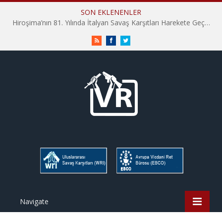
SON EKLENENLER
Hiroşima’nın 81. Yılında İtalyan Savaş Karşıtları Harekete Geçti: “Hatırlamak yeterli değil”
RSS
Facebook
Twitter
Navigate