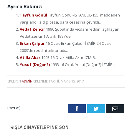
Ayrıca Bakınız:
Tayfun Gönül
Tayfun Gönül-İSTANBUL-155. maddeden
yargılandı, aldığı ceza, para cezasına çevrildi....
Vedat Zencir
1990 Şubat'ında vicdani reddini açıklayan
Vedat Zencir 1 Aralık 1997’de...
Erkan Çalpur
16 Ocak-Erkan Çalpur-İZMİR-24 Ocak
2003’de reddini tekrarladı...
Atilla Akar
1993 16 Ocak-Atilla Akar-İZMİR...
Yusuf (Doğan?)
1993 16 Ocak-Yusuf(Doğan?)-İZMİR...
EKLEYEN
ADMIN
EKLENME TARIHI:
MAYIS 15, 2017
PAYLAŞ.
Facebook
Twitter
Emai