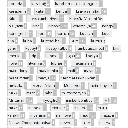
kanada
9
karabağ
4
karaburun bilim kongresi
1
karadeniz
2
katar
11
kenya
1
kimyasal silah
19
Kıbrıs
1
kıbrıs cumhuriyeti
12
Kıbrıs'ta Vicdani Ret
İnisiyatifi
1
kktc
3
kktc-vr
179
kolombiya
48
kongo
1
kontrgerilla
2
kore
49
korucu
30
kosova
1
kosta
rika
1
küba
2
küresel bak
1
Kürt
317
kurtuluş
günü
2
kuveyt
2
kuzey kutbu
4
lambdaistanbul
1
latin
amerika
1
ldp
1
letonya
1
lgbti
40
liberya
1
libya
11
litvanya
6
lübnan
3
macaristan
1
makedonya
1
malakanlar
3
mali
8
mayın
51
mazlumder
2
medya
25
Mehmet Erkin Ekren
1
meksika
1
Merve Arkun
1
Mesarvot
2
metin bayrak
2
MGK
9
mgsb
2
mhp
1
militarizasyon
1
Militarizm
123
milliyetçilik
7
misket bombası
10
MİT
12
mısır
16
mobese
1
monitor
1
mülteci
76
murat
kanatlı
21
myanmar
8
namibya
1
nato
107
nazizm
1
Netiwit Chotiphatphaisal
1
newroz
1
nijer
1
nijerya
8