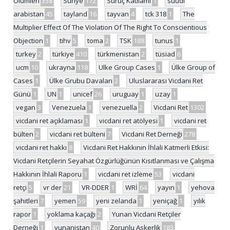
Ölümleri
358
Suriye
172
Suruç Katliamı
1
suudi
arabistan
45
tayland
16
tayvan
4
tck 318
1
The
Multiplier Effect Of The Violation Of The Right To Conscientious
Objection
1
tihv
5
toma
2
TSK
188
tunus
1
turkey
2
türkiye
410
türkmenistan
2
tüsiad
6
ucm
10
ukrayna
118
Ulke Group Cases
1
Ülke Group of
Cases
1
Ülke Grubu Davaları
2
Uluslararası Vicdani Ret
Günü
1
UN
1
unicef
26
uruguay
1
uzay
1
vegan
3
Venezuela
1
venezuella
2
Vicdani Ret
1302
vicdani ret açıklaması
1
vicdani ret atölyesi
1
vicdani ret
bülten
2
vicdani ret bülteni
7
Vicdani Ret Derneği
278
vicdani ret hakkı
8
Vicdani Ret Hakkının İhlali Katmerli Etkisi:
Vicdani Retçilerin Seyahat Özgürlüğünün Kısıtlanması ve Çalışma
Hakkının İhlali Raporu
1
vicdani ret izleme
53
vicdani
retçi
5
vr der
21
VR-DDER
1
WRİ
64
yayın
1
yehova
şahitleri
7
yemen
59
yeni zelanda
1
yeniçağ
1
yılık
rapor
1
yoklama kaçağı
2
Yunan Vicdani Retçiler
Derneği
1
yunanistan
40
Zorunlu Askerlik
183