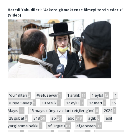
Haredi Yahudileri: “Askere gitmektense ölmeyi tercih ederiz”
(Video)
'dur' ihtarı
3
#refusewar
1
1 aralık
11
1 eylül
12
1.
Dünya Savaşı
5
10 Aralık
1
12 eylül
3
12 mart
1
15
Mayıs
44
15 mayıs dünya vicdani retçiler günü
6
2024
1
28 şubat
2
318
59
ab
24
abd
319
açlık
6
adil
yargılanma hakkı
1
Af Örgütü
61
afganistan
31