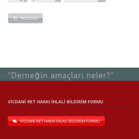
YAZI EKLE
VİCDANİ RET HAKKI İHLALİ BİLDİRİM FORMU
VİCDANİ RET HAKKI İHLALİ BİLDİRİM FORMU