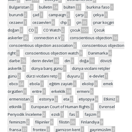
Bulgaristan
3
bulletin
14
bülten
11
burkina faso
1
burundi
2
çad
1
campaign
5
çarşı
1
çekya
1
cezaevi
1
cezaevleri
6
chp
1
çin
35
çınar koçgiri
doğan
3
CO
1
CO Watch
2
çocuk
150
Çocuk
askerler
45
connection e.V
7
conscientious objection
16
conscientious objection association
5
conscientious objection
right
1
conscientious objection watch
9
Danimarka
6
darbe
76
derin devlet
10
din
3
doğa
10
dövizli
askerlik
7
dünya barış günü
1
dünya vicdani retçiler
günü
2
dürzi vicdani retçi
3
duyuru
1
e-devlet
1
ebco
64
ebola
1
eğitim zayiatı
1
ekoloji
3
emek
örgütleri
1
eritre
1
erkeklik
18
ermeni
5
ermenistan
5
estonya
2
eta
5
etiyopya
4
Etkiniz
1
etkinlik
1
European Court of Human Rights
1
Evrensel
Periyodik İnceleme
2
ezidi
1
fas
1
faşizm
4
feminizm
2
filipinler
6
filistin
36
Finlandiya
9
fransa
37
frontex
1
garnizon kent
1
gayrimüslim
7