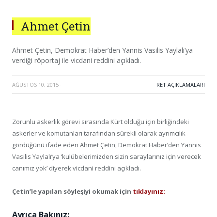
Ahmet Çetin
Ahmet Çetin, Demokrat Haber’den Yannis Vasilis Yaylalı’ya
verdiği röportaj ile vicdani reddini açıkladı.
AĞUSTOS 10, 2015
·
RET AÇIKLAMALARI
Zorunlu askerlik görevi sırasında Kürt olduğu için birliğindeki
askerler ve komutanları tarafından sürekli olarak ayrımcılık
gördüğünü ifade eden Ahmet Çetin, Demokrat Haber’den Yannis
Vasilis Yaylalı’ya ‘kulübelerimizden sizin saraylarınız için verecek
canımız yok’ diyerek vicdani reddini açıkladı.
Çetin’le yapılan söyleşiyi okumak için
tıklayınız:
Ayrıca Bakınız: