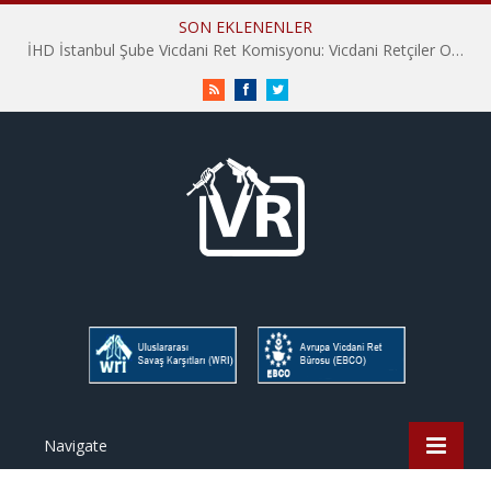
SON EKLENENLER
İHD İstanbul Şube Vicdani Ret Komisyonu: Vicdani Retçiler Olarak Destek İçin Buradayız!
RSS
Facebook
Twitter
Navigate