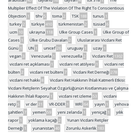
arabistan
45
tayland
16
tayvan
4
tck 318
1
The
Multiplier Effect Of The Violation Of The Right To Conscientious
Objection
1
tihv
5
toma
2
TSK
188
tunus
1
turkey
2
türkiye
410
türkmenistan
2
tüsiad
6
ucm
10
ukrayna
118
Ulke Group Cases
1
Ülke Group of
Cases
1
Ülke Grubu Davaları
2
Uluslararası Vicdani Ret
Günü
1
UN
1
unicef
26
uruguay
1
uzay
1
vegan
3
Venezuela
1
venezuella
2
Vicdani Ret
1302
vicdani ret açıklaması
1
vicdani ret atölyesi
1
vicdani ret
bülten
2
vicdani ret bülteni
7
Vicdani Ret Derneği
278
vicdani ret hakkı
8
Vicdani Ret Hakkının İhlali Katmerli Etkisi:
Vicdani Retçilerin Seyahat Özgürlüğünün Kısıtlanması ve Çalışma
Hakkının İhlali Raporu
1
vicdani ret izleme
53
vicdani
retçi
5
vr der
21
VR-DDER
1
WRİ
64
yayın
1
yehova
şahitleri
7
yemen
59
yeni zelanda
1
yeniçağ
1
yılık
rapor
1
yoklama kaçağı
2
Yunan Vicdani Retçiler
Derneği
1
yunanistan
40
Zorunlu Askerlik
183