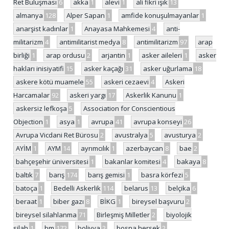
Ret Buluşması
6
akka
1
alevi
1
ali fikri ışık
13
almanya
128
Alper Sapan
1
amfide konuşulmayanlar
1
anarşist kadınlar
1
Anayasa Mahkemesi
4
anti-
militarizm
4
antimilitarist medya
8
antimilitarizm
97
arap
birliği
1
arap ordusu
2
arjantin
1
asker aileleri
1
asker
hakları inisiyatifi
15
asker kaçağı
31
asker uğurlama
18
askere kötü muamele
55
askeri cezaevi
4
Askeri
Harcamalar
92
askeri yargı
17
Askerlik Kanunu
1
askersiz lefkoşa
5
Association for Conscientious
Objection
1
asya
1
avrupa
41
avrupa konseyi
26
Avrupa Vicdani Ret Bürosu
2
avustralya
5
avusturya
2
AYİM
1
AYM
14
ayrımcılık
1
azerbaycan
8
bae
2
bahçeşehir üniversitesi
1
bakanlar komitesi
4
bakaya
8
baltık
7
barış
174
barış gemisi
1
basra körfezi
5
batoça
1
Bedelli Askerlik
114
belarus
13
belçika
6
beraat
1
biber gazı
8
BİKG
1
bireysel başvuru
2
bireysel silahlanma
71
Birleşmiş Milletler
2
biyolojik
silah
1
bm
172
bolivya
2
bosna hersek
2