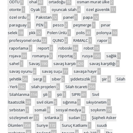
ODTÜ
1
ohal
43
ortadoğu
15
osman murat ülke
2
otorite
1
Oyak
10
oyuncak silah
4
özel güvenlik
11
özel ordu
4
Pakistan
12
panel
1
papa
12
paraguay
1
PEN
1
pesco
2
peşmerge
1
pınar
selek
18
pkk
12
Polen Ünlü
1
polis
43
polonya
10
profesyonel ordu
22
QUNO
2
RAMALC
1
rapor
5
raporlama
1
report
3
roboski
34
robot
15
rojava
39
romanya
3
röportaj
2
rusya
150
sağlık
1
sahel
1
Savaş
190
savaş karşıtı
420
savaş karşıtlığı
3
savaş oyunu
2
savaş suçu
77
savaşa hayır
1
şehitlik
56
sergi
1
siber
5
şiddetsizlik
45
şiir
4
Silah
- Yerli
162
silah projeleri
5
Silah ticareti
256
Silahlanma
114
şili
1
şiö
1
SIPRI
41
Sivil
İtaatsizlik
29
sivil ölüm
5
sığınma
1
sıkıyönetim
1
sırbistan
1
somali
8
sosyal medya
8
soykırım
15
sözleşmeli er
17
srilanka
2
sudan
12
Şüpheli Asker
Ölümleri
358
Suriye
172
Suruç Katliamı
1
suudi