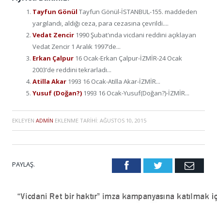
Tayfun Gönül
Tayfun Gönül-İSTANBUL-155. maddeden
yargılandı, aldığı ceza, para cezasına çevrildi....
Vedat Zencir
1990 Şubat'ında vicdani reddini açıklayan
Vedat Zencir 1 Aralık 1997’de...
Erkan Çalpur
16 Ocak-Erkan Çalpur-İZMİR-24 Ocak
2003’de reddini tekrarladı...
Atilla Akar
1993 16 Ocak-Atilla Akar-İZMİR...
Yusuf (Doğan?)
1993 16 Ocak-Yusuf(Doğan?)-İZMİR...
EKLEYEN
ADMIN
EKLENME TARIHI:
AĞUSTOS 10, 2015
PAYLAŞ.
Facebook
Twitter
Emai