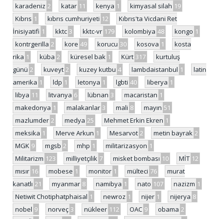
karadeniz
2
katar
11
kenya
1
kimyasal silah
19
Kıbrıs
1
kıbrıs cumhuriyeti
12
Kıbrıs'ta Vicdani Ret
İnisiyatifi
1
kktc
3
kktc-vr
179
kolombiya
48
kongo
1
kontrgerilla
2
kore
49
korucu
30
kosova
1
kosta
rika
1
küba
2
küresel bak
1
Kürt
317
kurtuluş
günü
2
kuveyt
2
kuzey kutbu
4
lambdaistanbul
1
latin
amerika
1
ldp
1
letonya
1
lgbti
40
liberya
1
libya
11
litvanya
6
lübnan
3
macaristan
1
makedonya
1
malakanlar
3
mali
8
mayın
51
mazlumder
2
medya
25
Mehmet Erkin Ekren
1
meksika
1
Merve Arkun
1
Mesarvot
2
metin bayrak
2
MGK
9
mgsb
2
mhp
1
militarizasyon
1
Militarizm
123
milliyetçilik
7
misket bombası
10
MİT
12
mısır
16
mobese
1
monitor
1
mülteci
76
murat
kanatlı
21
myanmar
8
namibya
1
nato
107
nazizm
1
Netiwit Chotiphatphaisal
1
newroz
1
nijer
1
nijerya
8
nobel
9
norveç
3
nükleer
112
OAC
9
obama
2