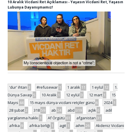
10 Aralık Vicdani Ret Açıklaması ‐ Yaşasın Vicdani Ret, Yaşasın
Lubunya Dayanışmamız!
'dur' ihtarı
3
#refusewar
1
1 aralık
11
1 eylül
12
1.
Dünya Savaşı
5
10 Aralık
1
12 eylül
3
12 mart
1
15
Mayıs
44
15 mayıs dünya vicdani retçiler günü
6
2024
1
28 şubat
2
318
59
ab
24
abd
319
açlık
6
adil
yargılanma hakkı
1
Af Örgütü
61
afganistan
31
afrika
9
afrika birliği
1
agit
1
aihm
26
Akdeniz Vicdani