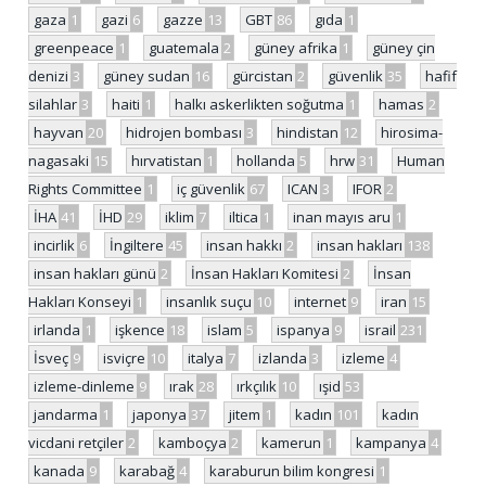
gaza
1
gazi
6
gazze
13
GBT
86
gıda
1
greenpeace
1
guatemala
2
güney afrika
1
güney çin
denizi
3
güney sudan
16
gürcistan
2
güvenlik
35
hafif
silahlar
3
haiti
1
halkı askerlikten soğutma
1
hamas
2
hayvan
20
hidrojen bombası
3
hindistan
12
hirosima-
nagasaki
15
hırvatistan
1
hollanda
5
hrw
31
Human
Rights Committee
1
iç güvenlik
67
ICAN
3
IFOR
2
İHA
41
İHD
29
iklim
7
iltica
1
inan mayıs aru
1
incirlik
6
İngiltere
45
insan hakkı
2
insan hakları
138
insan hakları günü
2
İnsan Hakları Komitesi
2
İnsan
Hakları Konseyi
1
insanlık suçu
10
internet
9
iran
15
irlanda
1
işkence
18
islam
5
ispanya
9
israil
231
İsveç
9
isviçre
10
italya
7
izlanda
3
izleme
4
izleme-dinleme
9
ırak
28
ırkçılık
10
ışid
53
jandarma
1
japonya
37
jitem
1
kadın
101
kadın
vicdani retçiler
2
kamboçya
2
kamerun
1
kampanya
4
kanada
9
karabağ
4
karaburun bilim kongresi
1