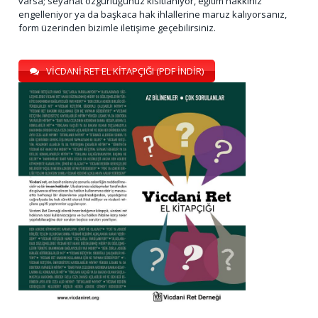
varsa; seyahat özgürlüğünüz kısıtlanıyor, eğitim hakkınız
engelleniyor ya da başkaca hak ihlallerine maruz kalıyorsanız,
form üzerinden bizimle iletişime geçebilirsiniz.
VİCDANİ RET EL KİTAPÇIĞI (PDF İNDİR)