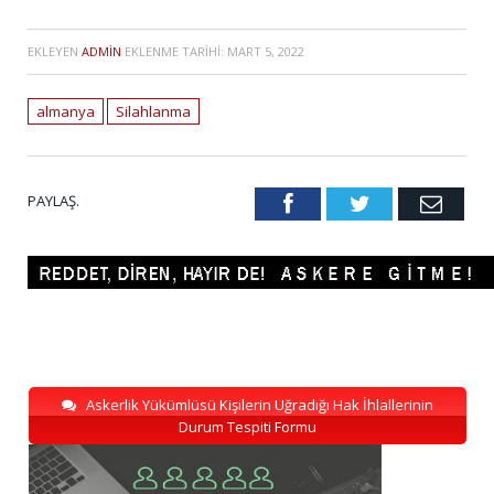
EKLEYEN
ADMIN
EKLENME TARIHI:
MART 5, 2022
almanya
Silahlanma
PAYLAŞ.
Facebook
Twitter
Emai
Askerlik Yükümlüsü Kişilerin Uğradığı Hak İhlallerinin
Durum Tespiti Formu