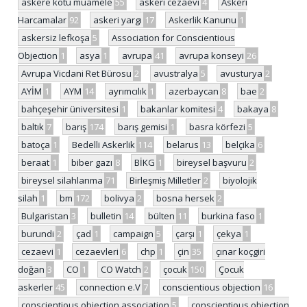
askere kötü muamele
55
askeri cezaevi
4
Askeri
Harcamalar
92
askeri yargı
17
Askerlik Kanunu
1
askersiz lefkoşa
5
Association for Conscientious
Objection
1
asya
1
avrupa
41
avrupa konseyi
26
Avrupa Vicdani Ret Bürosu
2
avustralya
5
avusturya
2
AYİM
1
AYM
14
ayrımcılık
1
azerbaycan
8
bae
2
bahçeşehir üniversitesi
1
bakanlar komitesi
4
bakaya
8
baltık
7
barış
174
barış gemisi
1
basra körfezi
5
batoça
1
Bedelli Askerlik
114
belarus
13
belçika
6
beraat
1
biber gazı
8
BİKG
1
bireysel başvuru
2
bireysel silahlanma
71
Birleşmiş Milletler
2
biyolojik
silah
1
bm
172
bolivya
2
bosna hersek
2
Bulgaristan
3
bulletin
14
bülten
11
burkina faso
1
burundi
2
çad
1
campaign
5
çarşı
1
çekya
1
cezaevi
1
cezaevleri
6
chp
1
çin
35
çınar koçgiri
doğan
3
CO
1
CO Watch
2
çocuk
150
Çocuk
askerler
45
connection e.V
7
conscientious objection
16
conscientious objection association
5
conscientious objection