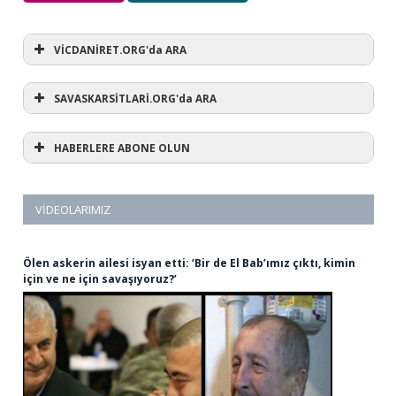
VİCDANİRET.ORG'da ARA
SAVASKARSİTLARİ.ORG'da ARA
HABERLERE ABONE OLUN
VIDEOLARIMIZ
Ölen askerin ailesi isyan etti: ‘Bir de El Bab’ımız çıktı, kimin
için ve ne için savaşıyoruz?’