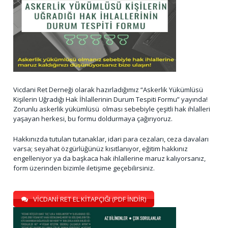
Vicdani Ret Derneği olarak hazırladığımız “Askerlik Yükümlüsü
Kişilerin Uğradığı Hak İhlallerinin Durum Tespiti Formu” yayında!
Zorunlu askerlik yükümlüsü olması sebebiyle çeşitli hak ihlalleri
yaşayan herkesi, bu formu doldurmaya çağırıyoruz.
Hakkınızda tutulan tutanaklar, idari para cezaları, ceza davaları
varsa; seyahat özgürlüğünüz kısıtlanıyor, eğitim hakkınız
engelleniyor ya da başkaca hak ihlallerine maruz kalıyorsanız,
form üzerinden bizimle iletişime geçebilirsiniz.
VİCDANİ RET EL KİTAPÇIĞI (PDF İNDİR)