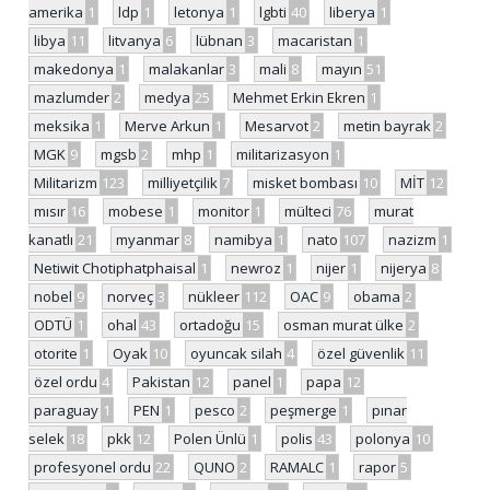
amerika
1
ldp
1
letonya
1
lgbti
40
liberya
1
libya
11
litvanya
6
lübnan
3
macaristan
1
makedonya
1
malakanlar
3
mali
8
mayın
51
mazlumder
2
medya
25
Mehmet Erkin Ekren
1
meksika
1
Merve Arkun
1
Mesarvot
2
metin bayrak
2
MGK
9
mgsb
2
mhp
1
militarizasyon
1
Militarizm
123
milliyetçilik
7
misket bombası
10
MİT
12
mısır
16
mobese
1
monitor
1
mülteci
76
murat
kanatlı
21
myanmar
8
namibya
1
nato
107
nazizm
1
Netiwit Chotiphatphaisal
1
newroz
1
nijer
1
nijerya
8
nobel
9
norveç
3
nükleer
112
OAC
9
obama
2
ODTÜ
1
ohal
43
ortadoğu
15
osman murat ülke
2
otorite
1
Oyak
10
oyuncak silah
4
özel güvenlik
11
özel ordu
4
Pakistan
12
panel
1
papa
12
paraguay
1
PEN
1
pesco
2
peşmerge
1
pınar
selek
18
pkk
12
Polen Ünlü
1
polis
43
polonya
10
profesyonel ordu
22
QUNO
2
RAMALC
1
rapor
5