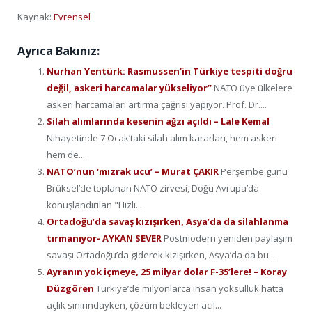
Kaynak:
Evrensel
Ayrıca Bakınız:
Nurhan Yentürk: Rasmussen’in Türkiye tespiti doğru
değil, askeri harcamalar yükseliyor”
NATO üye ülkelere
askeri harcamaları artırma çağrısı yapıyor. Prof. Dr....
Silah alımlarında kesenin ağzı açıldı – Lale Kemal
Nihayetinde 7 Ocak’taki silah alım kararları, hem askeri
hem de...
NATO’nun ‘mızrak ucu’ – Murat ÇAKIR
Perşembe günü
Brüksel’de toplanan NATO zirvesi, Doğu Avrupa’da
konuşlandırılan "Hızlı...
Ortadoğu’da savaş kızışırken, Asya’da da silahlanma
tırmanıyor- AYKAN SEVER
Postmodern yeniden paylaşım
savaşı Ortadoğu’da giderek kızışırken, Asya’da da bu...
Ayranın yok içmeye, 25 milyar dolar F-35’lere! – Koray
Düzgören
Türkiye’de milyonlarca insan yoksulluk hatta
açlık sınırındayken, çözüm bekleyen acil...