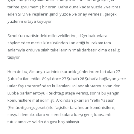
tarihte görülmemiş bir oran. Daha düne kadar yüzde 2’ye itiraz
eden SPD ve Yeşiller’in şimdi yüzde 5’e onay vermesi, gerçek
yüzlerini ortaya koyuyor.
Scholz’un partisindeki milletvekillerine, diğer bakanlara
söylemeden meclis kürsüsünden ilan ettiği bu rakam tam
anlamıyla ordu ve silah tekellerinin “mali darbesi” olma özelliği
taşıyor.
Hem de bu, Almanya tarihinin karanlık günlerinden biri olan 27
Şubat’ta ilan edildi. 89 yıl önce 27 Şubat’ı 28 Şubat’a bağlayan gece
Hitler faşizmi tarafından kullanılan Hollandalı Marinus van der
Lubbe parlamentoyu (Reichtag) ateşe vermiş, sonra bu yangın
komünistlere mal edilmişti. Ardından çıkarılan “Yetki Yasası”
(Ermächtigungsgesetz) ile faşistler tarafından komünistlere,
sosyal demokratlara ve sendikalara karşı geniş kapsamlı
tutuklama ve saldırı dalgası başlatılmıştı.