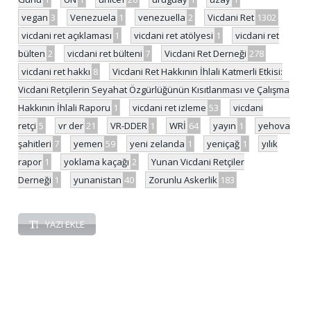
vegan
3
Venezuela
1
venezuella
2
Vicdani Ret
1302
vicdani ret açıklaması
1
vicdani ret atölyesi
1
vicdani ret
bülten
2
vicdani ret bülteni
7
Vicdani Ret Derneği
278
vicdani ret hakkı
8
Vicdani Ret Hakkının İhlali Katmerli Etkisi:
Vicdani Retçilerin Seyahat Özgürlüğünün Kısıtlanması ve Çalışma
Hakkının İhlali Raporu
1
vicdani ret izleme
53
vicdani
retçi
5
vr der
21
VR-DDER
1
WRİ
64
yayın
1
yehova
şahitleri
7
yemen
59
yeni zelanda
1
yeniçağ
1
yılık
rapor
1
yoklama kaçağı
2
Yunan Vicdani Retçiler
Derneği
1
yunanistan
40
Zorunlu Askerlik
183
YAZI EKLE