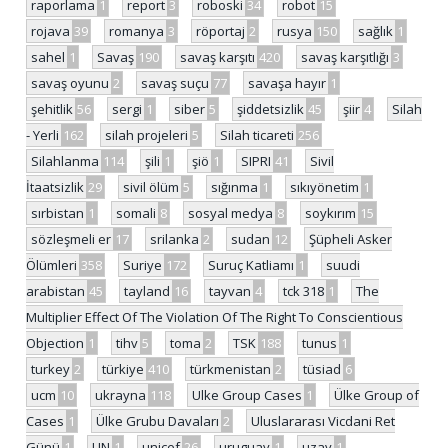
raporlama
1
report
3
roboski
34
robot
15
rojava
39
romanya
3
röportaj
2
rusya
150
sağlık
1
sahel
1
Savaş
190
savaş karşıtı
420
savaş karşıtlığı
3
savaş oyunu
2
savaş suçu
77
savaşa hayır
1
şehitlik
56
sergi
1
siber
5
şiddetsizlik
45
şiir
4
Silah
- Yerli
162
silah projeleri
5
Silah ticareti
256
Silahlanma
114
şili
1
şiö
1
SIPRI
41
Sivil
İtaatsizlik
29
sivil ölüm
5
sığınma
1
sıkıyönetim
1
sırbistan
1
somali
8
sosyal medya
8
soykırım
15
sözleşmeli er
17
srilanka
2
sudan
12
Şüpheli Asker
Ölümleri
358
Suriye
172
Suruç Katliamı
1
suudi
arabistan
45
tayland
16
tayvan
4
tck 318
1
The
Multiplier Effect Of The Violation Of The Right To Conscientious
Objection
1
tihv
5
toma
2
TSK
188
tunus
1
turkey
2
türkiye
410
türkmenistan
2
tüsiad
6
ucm
10
ukrayna
118
Ulke Group Cases
1
Ülke Group of
Cases
1
Ülke Grubu Davaları
2
Uluslararası Vicdani Ret
Günü
1
UN
1
unicef
26
uruguay
1
uzay
1