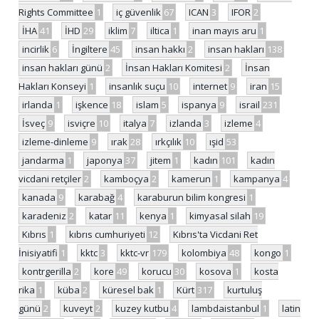
Rights Committee
1
iç güvenlik
67
ICAN
3
IFOR
2
İHA
41
İHD
29
iklim
7
iltica
1
inan mayıs aru
1
incirlik
6
İngiltere
45
insan hakkı
2
insan hakları
138
insan hakları günü
2
İnsan Hakları Komitesi
2
İnsan
Hakları Konseyi
1
insanlık suçu
10
internet
9
iran
15
irlanda
1
işkence
18
islam
5
ispanya
9
israil
231
İsveç
9
isviçre
10
italya
7
izlanda
3
izleme
4
izleme-dinleme
9
ırak
28
ırkçılık
10
ışid
53
jandarma
1
japonya
37
jitem
1
kadın
101
kadın
vicdani retçiler
2
kamboçya
2
kamerun
1
kampanya
4
kanada
9
karabağ
4
karaburun bilim kongresi
1
karadeniz
2
katar
11
kenya
1
kimyasal silah
19
Kıbrıs
1
kıbrıs cumhuriyeti
12
Kıbrıs'ta Vicdani Ret
İnisiyatifi
1
kktc
3
kktc-vr
179
kolombiya
48
kongo
1
kontrgerilla
2
kore
49
korucu
30
kosova
1
kosta
rika
1
küba
2
küresel bak
1
Kürt
317
kurtuluş
günü
2
kuveyt
2
kuzey kutbu
4
lambdaistanbul
1
latin