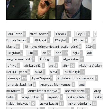
'dur' ihtarı
3
#refusewar
1
1 aralık
11
1 eylül
12
1.
Dünya Savaşı
5
10 Aralık
1
12 eylül
3
12 mart
1
15
Mayıs
44
15 mayıs dünya vicdani retçiler günü
6
2024
1
28 şubat
2
318
59
ab
24
abd
319
açlık
6
adil
yargılanma hakkı
1
Af Örgütü
61
afganistan
31
afrika
9
afrika birliği
1
agit
1
aihm
26
Akdeniz Vicdani
Ret Buluşması
6
akka
1
alevi
1
ali fikri ışık
13
almanya
128
Alper Sapan
1
amfide konuşulmayanlar
1
anarşist kadınlar
1
Anayasa Mahkemesi
4
anti-
militarizm
4
antimilitarist medya
8
antimilitarizm
97
arap
birliği
1
arap ordusu
2
arjantin
1
asker aileleri
1
asker
hakları inisiyatifi
15
asker kaçağı
31
asker uğurlama
18