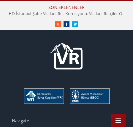
SON EKLENENLER
İHD İstanbul Şube Vicdani Ret Komisyonu: Vicdani Retçiler Olarak Destek İçin Buradayız!
RSS
Facebook
Twitter
Navigate