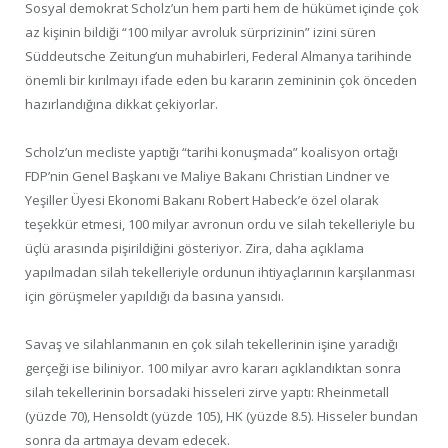
Sosyal demokrat Scholz’un hem parti hem de hükümet içinde çok
az kişinin bildiği “100 milyar avroluk sürprizinin” izini süren
Süddeutsche Zeitung’un muhabirleri, Federal Almanya tarihinde
önemli bir kırılmayı ifade eden bu kararın zemininin çok önceden
hazırlandığına dikkat çekiyorlar.
Scholz’un mecliste yaptığı “tarihi konuşmada” koalisyon ortağı
FDP’nin Genel Başkanı ve Maliye Bakanı Christian Lindner ve
Yeşiller Üyesi Ekonomi Bakanı Robert Habeck’e özel olarak
teşekkür etmesi, 100 milyar avronun ordu ve silah tekelleriyle bu
üçlü arasında pişirildiğini gösteriyor. Zira, daha açıklama
yapılmadan silah tekelleriyle ordunun ihtiyaçlarının karşılanması
için görüşmeler yapıldığı da basına yansıdı.
Savaş ve silahlanmanın en çok silah tekellerinin işine yaradığı
gerçeği ise biliniyor. 100 milyar avro kararı açıklandıktan sonra
silah tekellerinin borsadaki hisseleri zirve yaptı: Rheinmetall
(yüzde 70), Hensoldt (yüzde 105), HK (yüzde 8.5). Hisseler bundan
sonra da artmaya devam edecek.