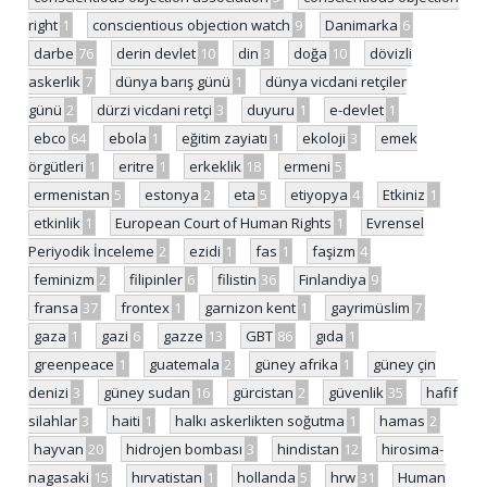
right
1
conscientious objection watch
9
Danimarka
6
darbe
76
derin devlet
10
din
3
doğa
10
dövizli
askerlik
7
dünya barış günü
1
dünya vicdani retçiler
günü
2
dürzi vicdani retçi
3
duyuru
1
e-devlet
1
ebco
64
ebola
1
eğitim zayiatı
1
ekoloji
3
emek
örgütleri
1
eritre
1
erkeklik
18
ermeni
5
ermenistan
5
estonya
2
eta
5
etiyopya
4
Etkiniz
1
etkinlik
1
European Court of Human Rights
1
Evrensel
Periyodik İnceleme
2
ezidi
1
fas
1
faşizm
4
feminizm
2
filipinler
6
filistin
36
Finlandiya
9
fransa
37
frontex
1
garnizon kent
1
gayrimüslim
7
gaza
1
gazi
6
gazze
13
GBT
86
gıda
1
greenpeace
1
guatemala
2
güney afrika
1
güney çin
denizi
3
güney sudan
16
gürcistan
2
güvenlik
35
hafif
silahlar
3
haiti
1
halkı askerlikten soğutma
1
hamas
2
hayvan
20
hidrojen bombası
3
hindistan
12
hirosima-
nagasaki
15
hırvatistan
1
hollanda
5
hrw
31
Human