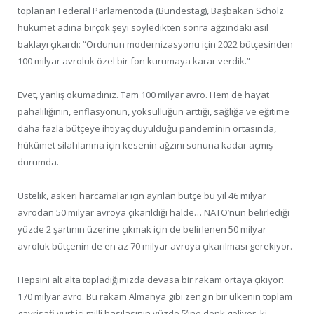
toplanan Federal Parlamentoda (Bundestag), Başbakan Scholz
hükümet adına birçok şeyi söyledikten sonra ağzındaki asıl
baklayı çıkardı: “Ordunun modernizasyonu için 2022 bütçesinden
100 milyar avroluk özel bir fon kurumaya karar verdik.”
Evet, yanlış okumadınız. Tam 100 milyar avro. Hem de hayat
pahalılığının, enflasyonun, yoksulluğun arttığı, sağlığa ve eğitime
daha fazla bütçeye ihtiyaç duyulduğu pandeminin ortasında,
hükümet silahlanma için kesenin ağzını sonuna kadar açmış
durumda.
Üstelik, askeri harcamalar için ayrılan bütçe bu yıl 46 milyar
avrodan 50 milyar avroya çıkarıldığı halde… NATO’nun belirlediği
yüzde 2 şartının üzerine çıkmak için de belirlenen 50 milyar
avroluk bütçenin de en az 70 milyar avroya çıkarılması gerekiyor.
Hepsini alt alta topladığımızda devasa bir rakam ortaya çıkıyor:
170 milyar avro. Bu rakam Almanya gibi zengin bir ülkenin toplam
gayrisafi yurt içi milli hasılasının yüzde 5’ine denk geliyor, ki