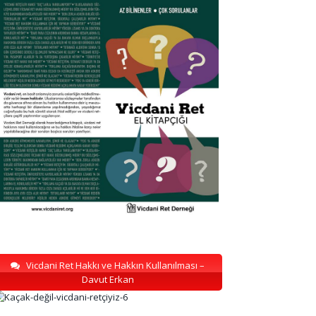
Vicdani Ret Hakkı ve Hakkın Kullanılması –
Davut Erkan