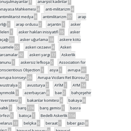
onuşulmayanlar
1
anarşist kadınlar
1
Anayasa Mahkemesi
4
anti-militarizm
4
antimilitarist medya
8
antimilitarizm
97
arap
rliği
1
arap ordusu
2
arjantin
1
asker
ileleri
1
asker hakları inisiyatifi
15
asker
açağı
31
asker uğurlama
18
askere kötü
uamele
55
askeri cezaevi
4
Askeri
arcamalar
92
askeri yargı
17
Askerlik
anunu
1
askersiz lefkoşa
5
Association for
onscientious Objection
1
asya
1
avrupa
41
avrupa konseyi
26
Avrupa Vicdani Ret Bürosu
2
avustralya
5
avusturya
2
AYİM
1
AYM
14
ayrımcılık
1
azerbaycan
8
bae
2
bahçeşehir
niversitesi
1
bakanlar komitesi
4
bakaya
8
baltık
7
barış
174
barış gemisi
1
basra
örfezi
5
batoça
1
Bedelli Askerlik
114
belarus
13
belçika
6
beraat
1
biber gazı
8
BİKG
1
bireysel başvuru
2
bireysel