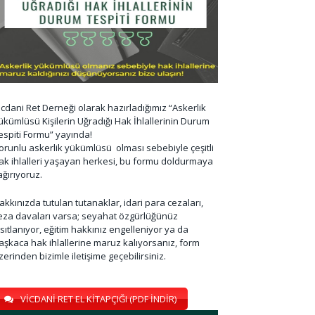
icdani Ret Derneği olarak hazırladığımız “Askerlik
ükümlüsü Kişilerin Uğradığı Hak İhlallerinin Durum
espiti Formu” yayında!
orunlu askerlik yükümlüsü olması sebebiyle çeşitli
ak ihlalleri yaşayan herkesi, bu formu doldurmaya
ağırıyoruz.
akkınızda tutulan tutanaklar, idari para cezaları,
eza davaları varsa; seyahat özgürlüğünüz
ısıtlanıyor, eğitim hakkınız engelleniyor ya da
aşkaca hak ihlallerine maruz kalıyorsanız, form
zerinden bizimle iletişime geçebilirsiniz.
VİCDANİ RET EL KİTAPÇIĞI (PDF İNDİR)