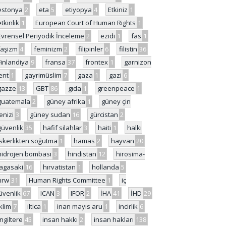
estonya
2
eta
5
etiyopya
4
Etkiniz
1
etkinlik
1
European Court of Human Rights
1
Evrensel Periyodik İnceleme
2
ezidi
1
fas
1
faşizm
4
feminizm
2
filipinler
6
filistin
36
Finlandiya
9
fransa
37
frontex
1
garnizon
ent
1
gayrimüslim
7
gaza
1
gazi
6
gazze
13
GBT
86
gıda
1
greenpeace
1
guatemala
2
güney afrika
1
güney çin
enizi
3
güney sudan
16
gürcistan
2
güvenlik
35
hafif silahlar
3
haiti
1
halkı
skerlikten soğutma
1
hamas
2
hayvan
20
hidrojen bombası
3
hindistan
12
hirosima-
agasaki
16
hırvatistan
1
hollanda
5
hrw
31
Human Rights Committee
1
iç
üvenlik
67
ICAN
3
IFOR
2
İHA
41
İHD
29
iklim
7
iltica
1
inan mayıs aru
1
incirlik
6
İngiltere
45
insan hakkı
2
insan hakları
138