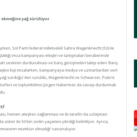
ın ekmeğine yağ sürülüyor
rken, Sol Parti Federal milletvekili Sahra Wagenknecht (53) ile
lattığı imza kampanyası eleştiri ve tartışmaları beraberinde
ilah sevkinin durdurulması ve barış görüşmeleri talep eden ‘Barış
bini aşkın kişi imzalarken, kampanyaya medya ve uzmanlardan sert
 yağ sürdüğü’ ileri sürüldü, Wagenknecht ve Schwarzer, Putin’e
elsefeci ve toplumbilimci Jürgen Habermas da savaşı durdurmak
ldu.
Sİ’
ması, hemen ateşkes sağlanması ve iki tarafın da uzlaşmacı
asker ile 50 bin sivilin yaşamını yitirdiği belirtiliyor. Ayrıca,
zanmasının mümkün olmadığı’ savunuluyor.