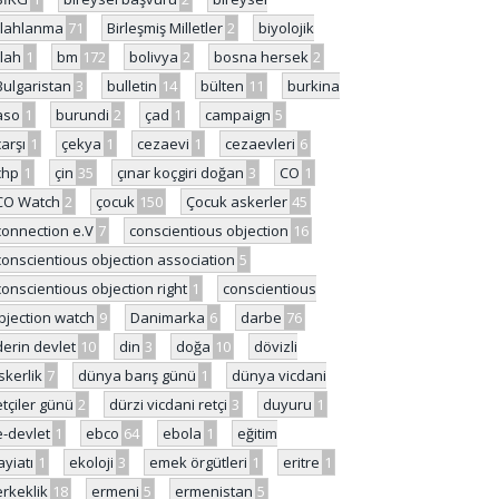
ilahlanma
71
Birleşmiş Milletler
2
biyolojik
ilah
1
bm
172
bolivya
2
bosna hersek
2
Bulgaristan
3
bulletin
14
bülten
11
burkina
aso
1
burundi
2
çad
1
campaign
5
çarşı
1
çekya
1
cezaevi
1
cezaevleri
6
chp
1
çin
35
çınar koçgiri doğan
3
CO
1
CO Watch
2
çocuk
150
Çocuk askerler
45
connection e.V
7
conscientious objection
16
conscientious objection association
5
conscientious objection right
1
conscientious
bjection watch
9
Danimarka
6
darbe
76
derin devlet
10
din
3
doğa
10
dövizli
skerlik
7
dünya barış günü
1
dünya vicdani
etçiler günü
2
dürzi vicdani retçi
3
duyuru
1
e-devlet
1
ebco
64
ebola
1
eğitim
ayiatı
1
ekoloji
3
emek örgütleri
1
eritre
1
erkeklik
18
ermeni
5
ermenistan
5