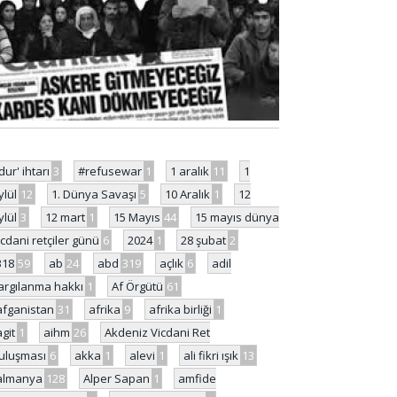
'dur' ihtarı
3
#refusewar
1
1 aralık
11
1
ylül
12
1. Dünya Savaşı
5
10 Aralık
1
12
ylül
3
12 mart
1
15 Mayıs
44
15 mayıs dünya
icdani retçiler günü
6
2024
1
28 şubat
2
318
59
ab
24
abd
319
açlık
6
adil
argılanma hakkı
1
Af Örgütü
61
afganistan
31
afrika
9
afrika birliği
1
agit
1
aihm
26
Akdeniz Vicdani Ret
uluşması
6
akka
1
alevi
1
ali fikri ışık
13
almanya
128
Alper Sapan
1
amfide