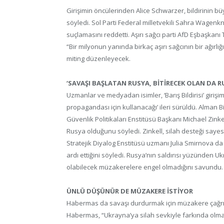
Girişimin öncülerinden Alice Schwarzer, bildirinin bü
söyledi. Sol Parti Federal milletvekili Sahra Wagenkn
suçlamasını reddetti. Aşırı sağcı parti AfD Eşbaşkanı T
“Bir milyonun yanında birkaç aşırı sağcının bir ağırlığ
miting düzenleyecek.
‘SAVAŞI BAŞLATAN RUSYA, BİTİRECEK OLAN DA R
Uzmanlar ve medyadan isimler, ‘Barış Bildirisi’ girişimi
propagandası için kullanacağı’ ileri sürüldü. Alman
Güvenlik Politikaları Enstitüsü Başkanı Michael Zinkel
Rusya olduğunu söyledi. Zinkell, silah desteği sayes
Stratejik Diyalog Enstitüsü uzmanı Julia Smirnova 
ardı ettiğini söyledi. Rusya’nın saldırısı yüzünden Ukra
olabilecek müzakerelere engel olmadığını savundu.
ÜNLÜ DÜŞÜNÜR DE MÜZAKERE İSTİYOR
Habermas da savaşı durdurmak için müzakere çağrı
Habermas, “Ukrayna’ya silah sevkiyle farkında olmad