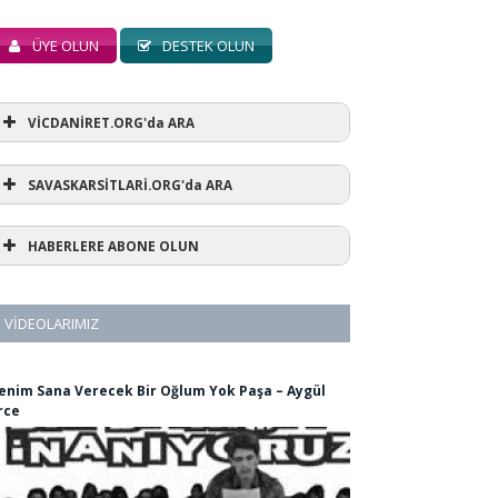
ÜYE OLUN
DESTEK OLUN
VİCDANİRET.ORG'da ARA
SAVASKARSİTLARİ.ORG'da ARA
HABERLERE ABONE OLUN
VIDEOLARIMIZ
enim Sana Verecek Bir Oğlum Yok Paşa – Aygül
rce