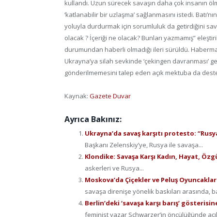
kullandı. Uzun sürecek savaşın daha çok insanın öl
‘katlanabilir bir uzlaşma’ sağlanmasını istedi. Batı
yoluyla durdurmak için sorumluluk da getirdiğini sav
olacak ? İçeriği ne olacak? Bunları yazmamış” eleştir
durumundan haberli olmadığı ileri sürüldü. Haberma
Ukrayna’ya silah sevkinde ‘çekingen davranması’ ge
gönderilmemesini talep eden açık mektuba da deste
Kaynak:
Gazete Duvar
Ayrıca Bakınız:
Ukrayna’da savaş karşıtı protesto: “Rusy
Başkanı Zelenskiy’ye, Rusya ile savaşa...
Klondike: Savaşa Karşı Kadın, Hayat, Özg
askerleri ve Rusya...
Moskova’da Çiçekler ve Peluş Oyuncaklarl
savaşa direnişe yönelik baskıları arasında, ba
Berlin’deki ‘savaşa karşı barış’ gösterisine
feminist yazar Schwarzer’in öncülüğünde açık