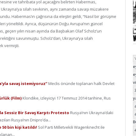
mesine ve tahribata yol açacağını belirten Habermas,
’nın Ukrayna’ya silah sevkinin, aynı zamanda savaşı müzakere
undu. Habermas’ın çağrısına da eleştiri geldi, “Nasıl bir görüşme
ileri yöneltildi. Ayrıca, düşünürün Doğu Avrupa’nın güncel
s, geçen yılın nisan ayında da Başbakan Olaf Scholz’un
rektiğini savunmuştu. Scholz’dan, Ukrayna’ya silah
k vermişti.
e
e
v
a’yla savaş istemiyoruz”
Meclis önünde toplanan halk Devlet
ürlük (Film)
Klondike, izleyiciyi 17 Temmuz 2014 tarihine, Rus
y
a Sessiz Bir Savaş Karşıtı Protesto
Rusya’nın Ukrayna’daki
zıları Rusya’nın Dnipro’da...
B
 50 bin kişi katıldı!
Sol Parti Milletvekili Wagenknecht ile
lanan...