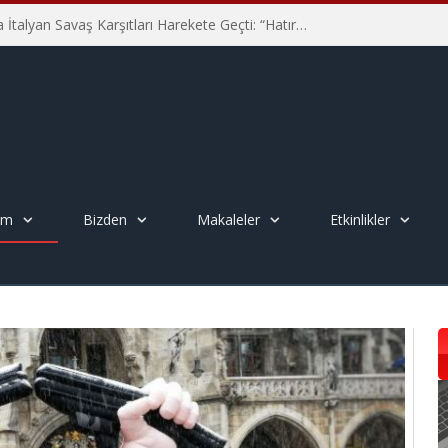
Hiroşima’nın 81. Yılında İtalyan Savaş Karşıtları Harekete Geçti: “Hatırlamak yeterli değil”
em
Bizden
Makaleler
Etkinlikler