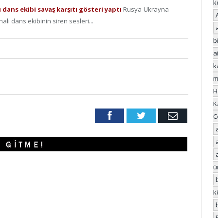
k
 dans ekibi savaş karşıtı gösteri yaptı
Rusya-Ukrayna
lı dans ekibinin siren sesleri...
bi
a
k
m
H
K
Facebook
Twitter
Email
C
ü
k