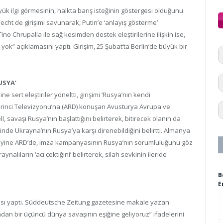
yük ilgi görmesinin, halkta barış isteğinin göstergesi olduğunu
echt de girişimi savunarak, Putin’e ‘anlayış gösterme’
ino Chrupalla ile sağ kesimden destek eleştirilerine ilişkin ise,
ı yok” açıklamasını yaptı. Girişim, 25 Şubat’ta Berlin’de büyük bir
USYA’
ne sert eleştiriler yöneltti, girişimi ‘Rusya’nın kendi
 Birinci Televizyonu’na (ARD) konuşan Avusturya Avrupa ve
l, savaşı Rusya’nın başlattığını belirterek, bitirecek olanın da
inde Ukrayna’nın Rusya’ya karşı direnebildiğini belirtti. Almanya
da yine ARD’de, imza kampanyasının Rusya’nın sorumluluğunu göz
ynalıların ‘acı çektiğini’ belirterek, silah sevkinin ileride
B
E
sı yaptı. Süddeutsche Zeitung gazetesine makale yazan
an bir üçüncü dünya savaşının eşiğine geliyoruz” ifadelerini