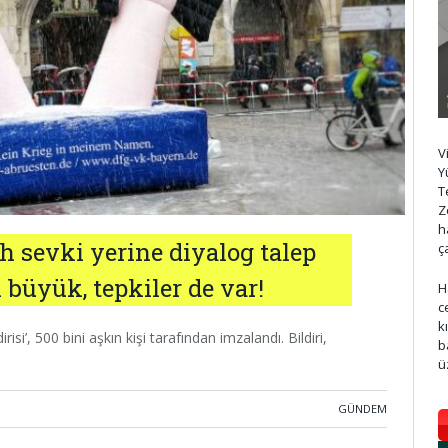
V
Y
T
Z
h
 sevki yerine diyalog talep
ç
i büyük, tepkiler de var!
H
c
k
isi’, 500 bini aşkın kişi tarafından imzalandı. Bildiri,
b
ü
GÜNDEM