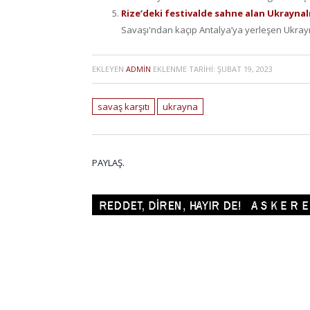
Rize’deki festivalde sahne alan Ukraynalı
Savaşı'ndan kaçıp Antalya’ya yerleşen Ukrayna
EKLEYEN
ADMIN
EKLENME TARIHI:
ŞUBAT 19, 2023
savaş karşıtı
ukrayna
PAYLAŞ.