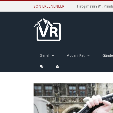
SON EKLENENLER
Genel
Vicdani Ret
Günd