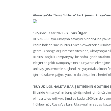
Almanya’da ‘Barış Bildirisi’ tartışması: Rusya’n
19 Şubat Pazar 2023 –
Yunus Ülger
DUVAR – Rusya-Ukrayna savaşını birinci yılına yaklaşı
kadın hakları savunucusu Alice Schwarzer’in (80) baş
getirdi. Change.org internet sitesinde, Ukrayna’ya s
Bildirisi’ başlıklı kampanyayı bir hafta içinde 500 
eleştiriler geldi. Kampanya’nın, ‘Rusya’nın ekmeğine
anlayış göstermekle suçlandı. 93 yaşındaki Alman f
için müzakere çağrısı yaptı, o da eleştirilere hedef o
‘BÜYÜK İLGİ, HALKTA BARIŞ İSTEĞİNİN GÖSTERGE
Bildiride Almanya’nın barış görüşmeleri için öncü ol
olması talep ediliyor. Şimdiye kadar, 200 bin dolayında 
‘nükleer güç Rusya’ya karşı Ukrayna’nın savaşı ka