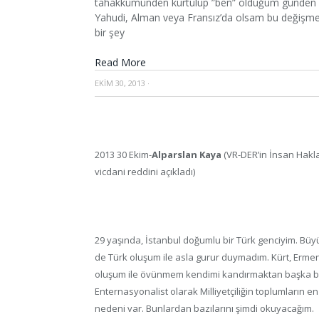
tahakkümünden kurtulup ”ben” olduğum günden be
Yahudi, Alman veya Fransız’da olsam bu değişm
bir şey
Read More
EKIM 30, 2013
·
2013 30 Ekim-
Alparslan Kaya
(VR-DER’in İnsan Hakla
vicdani reddini açıkladı)
29 yaşında, İstanbul doğumlu bir Türk genciyim. B
de Türk oluşum ile asla gurur duymadım. Kürt, Erme
oluşum ile övünmem kendimi kandırmaktan başka bir 
Enternasyonalist olarak Milliyetçiliğin toplumların
nedeni var. Bunlardan bazılarını şimdi okuyacağım.