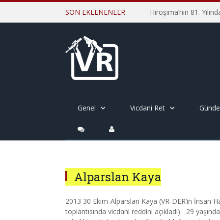
SON EKLENENLER
Genel
Vicdani Ret
Günd
Alparslan Kaya
2013 30 Ekim-Alparslan Kaya (VR-DER’in İnsan Hak
toplantısında vicdani reddini açıkladı) 29 yaşınd