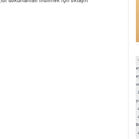
e
e
v
y
B