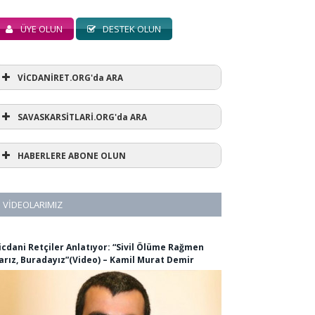
ÜYE OLUN
DESTEK OLUN
VİCDANİRET.ORG'da ARA
SAVASKARSİTLARİ.ORG'da ARA
HABERLERE ABONE OLUN
VIDEOLARIMIZ
icdani Retçiler Anlatıyor: “Sivil Ölüme Rağmen
arız, Buradayız”(Video) – Kamil Murat Demir