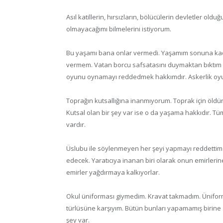
Asıl katillerin, hırsızların, bölücülerin devletler oldu
olmayacağımı bilmelerini istiyorum.
Bu yaşamı bana onlar vermedi. Yaşamım sonuna kad
vermem. Vatan borcu safsatasını duymaktan bıktım a
oyunu oynamayı reddedmek hakkımdır. Askerlik oy
Toprağın kutsallığına inanmıyorum. Toprak için öldü
Kutsal olan bir şey var ise o da yaşama hakkıdır. 
vardır.
Üslubu ile söylenmeyen her şeyi yapmayı reddett
edecek. Yaratıcıya inanan biri olarak onun emirleri
emirler yağdırmaya kalkıyorlar.
Okul üniforması giymedim. Kravat takmadım. Üniform
türlüsüne karşıyım. Bütün bunları yapamamış birin
şey var.