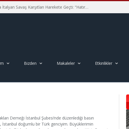
Hiroşima’nın 81. Yılında İtalyan Savaş Karşıtları Harekete Geçti: “Hatırlamak yeterli değil”
em
Bizden
Makaleler
Etkinlikler
ları Derneği İstanbul Şubesi’nde düzenlediği basın
a, İstanbul doğumlu bir Türk genciyim. Büyüklerimin