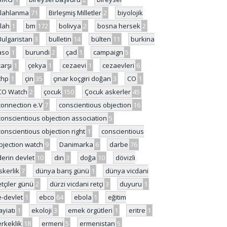
ilahlanma
71
Birleşmiş Milletler
2
biyolojik
ilah
1
bm
172
bolivya
2
bosna hersek
2
Bulgaristan
3
bulletin
14
bülten
11
burkina
aso
1
burundi
2
çad
1
campaign
5
çarşı
1
çekya
1
cezaevi
1
cezaevleri
6
chp
1
çin
35
çınar koçgiri doğan
3
CO
1
CO Watch
2
çocuk
150
Çocuk askerler
45
connection e.V
7
conscientious objection
16
conscientious objection association
5
conscientious objection right
1
conscientious
bjection watch
9
Danimarka
6
darbe
76
derin devlet
10
din
3
doğa
10
dövizli
skerlik
7
dünya barış günü
1
dünya vicdani
etçiler günü
2
dürzi vicdani retçi
3
duyuru
1
e-devlet
1
ebco
64
ebola
1
eğitim
ayiatı
1
ekoloji
3
emek örgütleri
1
eritre
1
erkeklik
18
ermeni
5
ermenistan
5