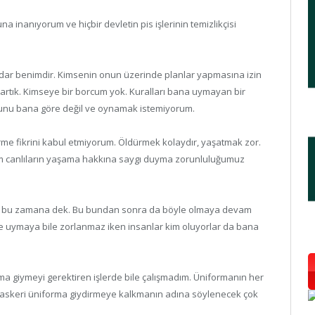
ğuna inanıyorum ve hiçbir devletin pis işlerinin temizlikçisi
ar benimdir. Kimsenin onun üzerinde planlar yapmasına izin
rtık. Kimseye bir borcum yok. Kuralları bana uymayan bir
unu bana göre değil ve oynamak istemiyorum.
rme fikrini kabul etmiyorum. Öldürmek kolaydır, yaşatmak zor.
Tüm canlıların yaşama hakkına saygı duyma zorunluluğumuz
im bu zamana dek. Bu bundan sonra da böyle olmaya devam
ne uymaya bile zorlanmaz iken insanlar kim oluyorlar da bana
a giymeyi gerektiren işlerde bile çalışmadım. Üniformanın her
e askeri üniforma giydirmeye kalkmanın adına söylenecek çok