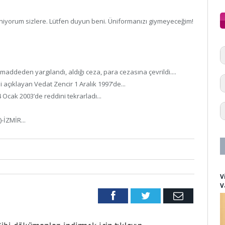
eniyorum sizlere. Lütfen duyun beni. Üniformanızı giymeyeceğim!
ddeden yargılandı, aldığı ceza, para cezasına çevrildi....
 açıklayan Vedat Zencir 1 Aralık 1997’de...
Ocak 2003’de reddini tekrarladı...
-İZMİR...
V
V
Facebook
Twitter
Email