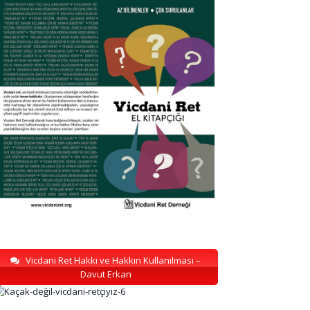
Vicdani Ret Hakkı ve Hakkın Kullanılması –
Davut Erkan