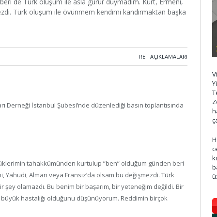
ri de Türk oluşum ile asla gurur duymadım. Kürt, Ermeni,
ezdi. Türk oluşum ile övünmem kendimi kandırmaktan başka
RET AÇIKLAMALARI
V
Y
T
Z
rı Derneği İstanbul Şubesi’nde düzenlediği basın toplantısında
h
ç
H
c
k
üyüklerimin tahakkümünden kurtulup ”ben” olduğum günden beri
b
ni, Yahudi, Alman veya Fransız’da olsam bu değişmezdi. Türk
ü
şey olamazdı. Bu benim bir başarım, bir yeteneğim değildi. Bir
 en büyük hastalığı olduğunu düşünüyorum. Reddimin birçok