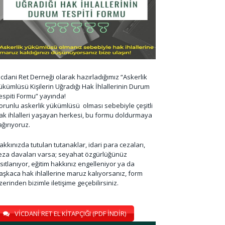
icdani Ret Derneği olarak hazırladığımız “Askerlik
ükümlüsü Kişilerin Uğradığı Hak İhlallerinin Durum
espiti Formu” yayında!
orunlu askerlik yükümlüsü olması sebebiyle çeşitli
ak ihlalleri yaşayan herkesi, bu formu doldurmaya
ağırıyoruz.
akkınızda tutulan tutanaklar, idari para cezaları,
eza davaları varsa; seyahat özgürlüğünüz
ısıtlanıyor, eğitim hakkınız engelleniyor ya da
aşkaca hak ihlallerine maruz kalıyorsanız, form
zerinden bizimle iletişime geçebilirsiniz.
VİCDANİ RET EL KİTAPÇIĞI (PDF İNDİR)