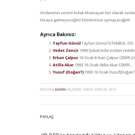
Vicdanımın sesine kulak tıkamayan biri olarak sesl
Hizaya gelmeyeceğim! Emirlerinize uymayacağım!
Ayrıca Bakınız:
Tayfun Gönül
Tayfun Gönül-İSTANBUL-155. ma
Vedat Zencir
1990 Şubat'ında vicdani reddini
Erkan Çalpur
16 Ocak-Erkan Çalpur-İZMİR-24 
Atilla Akar
1993 16 Ocak-Atilla Akar-İZMİR...
Yusuf (Doğan?)
1993 16 Ocak-Yusuf(Doğan?)
EKLEYEN
ADMIN
EKLENME TARIHI:
EKIM 30, 2013
PAYLAŞ.