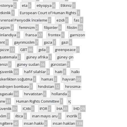
estonya
2
eta
5
etiyopya
4
Etkiniz
1
etkinlik
1
European Court of Human Rights
1
Evrensel Periyodik İnceleme
2
ezidi
1
fas
1
faşizm
4
feminizm
2
filipinler
6
filistin
36
Finlandiya
9
fransa
37
frontex
1
garnizon
ent
1
gayrimüslim
7
gaza
1
gazi
6
gazze
13
GBT
86
gıda
1
greenpeace
1
guatemala
2
güney afrika
1
güney çin
enizi
3
güney sudan
16
gürcistan
2
güvenlik
35
hafif silahlar
3
haiti
1
halkı
skerlikten soğutma
1
hamas
2
hayvan
20
hidrojen bombası
3
hindistan
12
hirosima-
agasaki
16
hırvatistan
1
hollanda
5
hrw
31
Human Rights Committee
1
iç
üvenlik
67
ICAN
3
IFOR
2
İHA
41
İHD
29
iklim
7
iltica
1
inan mayıs aru
1
incirlik
6
İngiltere
45
insan hakkı
2
insan hakları
138