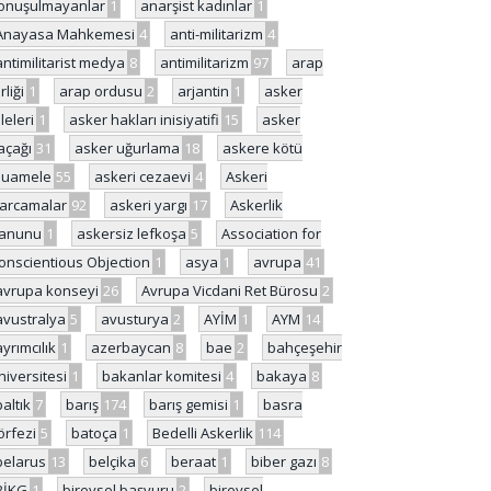
onuşulmayanlar
1
anarşist kadınlar
1
Anayasa Mahkemesi
4
anti-militarizm
4
antimilitarist medya
8
antimilitarizm
97
arap
rliği
1
arap ordusu
2
arjantin
1
asker
ileleri
1
asker hakları inisiyatifi
15
asker
açağı
31
asker uğurlama
18
askere kötü
uamele
55
askeri cezaevi
4
Askeri
arcamalar
92
askeri yargı
17
Askerlik
anunu
1
askersiz lefkoşa
5
Association for
onscientious Objection
1
asya
1
avrupa
41
avrupa konseyi
26
Avrupa Vicdani Ret Bürosu
2
avustralya
5
avusturya
2
AYİM
1
AYM
14
ayrımcılık
1
azerbaycan
8
bae
2
bahçeşehir
niversitesi
1
bakanlar komitesi
4
bakaya
8
baltık
7
barış
174
barış gemisi
1
basra
örfezi
5
batoça
1
Bedelli Askerlik
114
belarus
13
belçika
6
beraat
1
biber gazı
8
BİKG
1
bireysel başvuru
2
bireysel