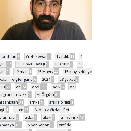
'dur' ihtarı
3
#refusewar
1
1 aralık
11
1
ylül
12
1. Dünya Savaşı
5
10 Aralık
1
12
ylül
3
12 mart
1
15 Mayıs
44
15 mayıs dünya
icdani retçiler günü
6
2024
1
28 şubat
2
318
59
ab
24
abd
319
açlık
6
adil
argılanma hakkı
1
Af Örgütü
61
afganistan
31
afrika
9
afrika birliği
1
agit
1
aihm
26
Akdeniz Vicdani Ret
uluşması
6
akka
1
alevi
1
ali fikri ışık
13
almanya
128
Alper Sapan
1
amfide