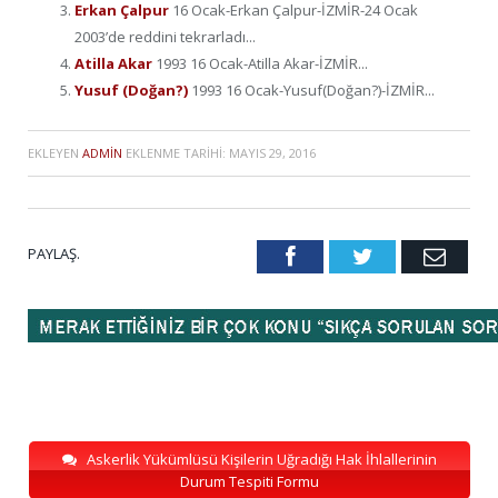
Erkan Çalpur
16 Ocak-Erkan Çalpur-İZMİR-24 Ocak
2003’de reddini tekrarladı...
Atilla Akar
1993 16 Ocak-Atilla Akar-İZMİR...
Yusuf (Doğan?)
1993 16 Ocak-Yusuf(Doğan?)-İZMİR...
EKLEYEN
ADMIN
EKLENME TARIHI:
MAYIS 29, 2016
PAYLAŞ.
Facebook
Twitter
Emai
Askerlik Yükümlüsü Kişilerin Uğradığı Hak İhlallerinin
Durum Tespiti Formu