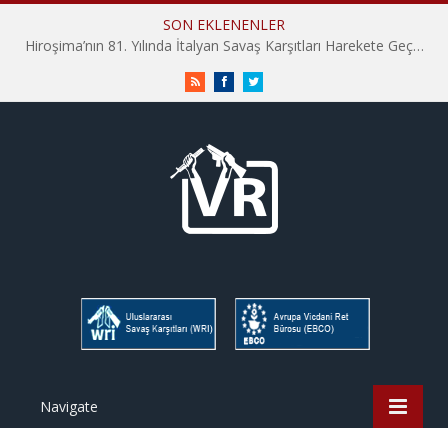
SON EKLENENLER
Hiroşima’nın 81. Yılında İtalyan Savaş Karşıtları Harekete Geçti: “Hatırlamak yeterli değil”
RSS
Facebook
Twitter
Navigate