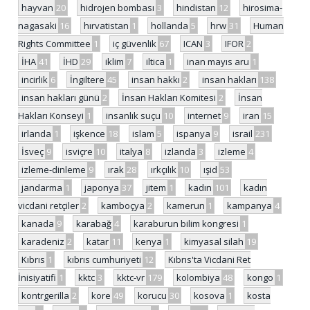
hayvan
20
hidrojen bombası
3
hindistan
12
hirosima-
nagasaki
16
hırvatistan
1
hollanda
5
hrw
31
Human
Rights Committee
1
iç güvenlik
67
ICAN
3
IFOR
2
İHA
41
İHD
29
iklim
7
iltica
1
inan mayıs aru
1
incirlik
6
İngiltere
45
insan hakkı
2
insan hakları
138
insan hakları günü
2
İnsan Hakları Komitesi
2
İnsan
Hakları Konseyi
1
insanlık suçu
10
internet
9
iran
15
irlanda
1
işkence
18
islam
5
ispanya
9
israil
231
İsveç
9
isviçre
10
italya
8
izlanda
3
izleme
4
izleme-dinleme
9
ırak
28
ırkçılık
10
ışid
53
jandarma
1
japonya
37
jitem
1
kadın
101
kadın
vicdani retçiler
2
kamboçya
2
kamerun
1
kampanya
4
kanada
9
karabağ
4
karaburun bilim kongresi
1
karadeniz
2
katar
11
kenya
1
kimyasal silah
19
Kıbrıs
1
kıbrıs cumhuriyeti
12
Kıbrıs'ta Vicdani Ret
İnisiyatifi
1
kktc
3
kktc-vr
179
kolombiya
48
kongo
1
kontrgerilla
2
kore
49
korucu
30
kosova
1
kosta