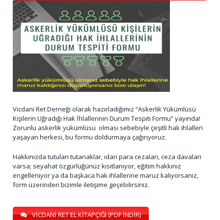
Vicdani Ret Derneği olarak hazırladığımız “Askerlik Yükümlüsü
Kişilerin Uğradığı Hak İhlallerinin Durum Tespiti Formu” yayında!
Zorunlu askerlik yükümlüsü olması sebebiyle çeşitli hak ihlalleri
yaşayan herkesi, bu formu doldurmaya çağırıyoruz.
Hakkınızda tutulan tutanaklar, idari para cezaları, ceza davaları
varsa; seyahat özgürlüğünüz kısıtlanıyor, eğitim hakkınız
engelleniyor ya da başkaca hak ihlallerine maruz kalıyorsanız,
form üzerinden bizimle iletişime geçebilirsiniz.
VİCDANİ RET EL KİTAPÇIĞI (PDF İNDİR)