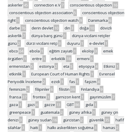
askerler
45
connection e.V
7
conscientious objection
16
conscientious objection association
5
conscientious objection
right
1
conscientious objection watch
9
Danimarka
6
darbe
76
derin devlet
10
din
3
doğa
10
dövizli
askerlik
7
dünya barış günü
1
dünya vicdani retçiler
günü
2
dürzi vicdani retçi
3
duyuru
1
e-devlet
1
ebco
64
ebola
1
eğitim zayiatı
1
ekoloji
3
emek
örgütleri
1
eritre
1
erkeklik
18
ermeni
5
ermenistan
5
estonya
2
eta
5
etiyopya
4
Etkiniz
1
etkinlik
1
European Court of Human Rights
1
Evrensel
Periyodik İnceleme
2
ezidi
1
fas
1
faşizm
4
feminizm
2
filipinler
6
filistin
36
Finlandiya
9
fransa
37
frontex
1
garnizon kent
1
gayrimüslim
7
gaza
1
gazi
6
gazze
13
GBT
86
gıda
1
greenpeace
1
guatemala
2
güney afrika
1
güney çin
denizi
3
güney sudan
16
gürcistan
2
güvenlik
35
hafif
silahlar
3
haiti
1
halkı askerlikten soğutma
1
hamas
2