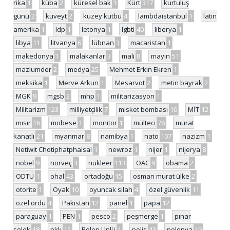
rika
1
küba
2
küresel bak
1
Kürt
317
kurtuluş
günü
2
kuveyt
2
kuzey kutbu
4
lambdaistanbul
1
latin
amerika
1
ldp
1
letonya
1
lgbti
40
liberya
1
libya
11
litvanya
6
lübnan
3
macaristan
1
makedonya
1
malakanlar
3
mali
8
mayın
51
mazlumder
2
medya
25
Mehmet Erkin Ekren
1
meksika
1
Merve Arkun
1
Mesarvot
2
metin bayrak
2
MGK
9
mgsb
2
mhp
1
militarizasyon
1
Militarizm
123
milliyetçilik
7
misket bombası
10
MİT
12
mısır
16
mobese
1
monitor
1
mülteci
76
murat
kanatlı
21
myanmar
8
namibya
1
nato
107
nazizm
1
Netiwit Chotiphatphaisal
1
newroz
1
nijer
1
nijerya
8
nobel
9
norveç
3
nükleer
113
OAC
9
obama
2
ODTÜ
1
ohal
43
ortadoğu
15
osman murat ülke
2
otorite
1
Oyak
10
oyuncak silah
4
özel güvenlik
11
özel ordu
4
Pakistan
12
panel
1
papa
12
paraguay
1
PEN
1
pesco
2
peşmerge
1
pınar
selek
18
pkk
12
Polen Ünlü
1
polis
43
polonya
10