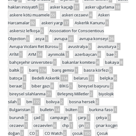
hakları inisiyatifi
15
asker kaçağı
31
asker uğurlama
18
askere kötü muamele
55
askeri cezaevi
4
Askeri
Harcamalar
92
askeri yargı
17
Askerlik Kanunu
1
askersiz lefkoşa
5
Association for Conscientious
Objection
1
asya
1
avrupa
41
avrupa konseyi
26
Avrupa Vicdani Ret Bürosu
2
avustralya
5
avusturya
2
AYİM
1
AYM
14
ayrımcılık
1
azerbaycan
8
bae
2
bahçeşehir üniversitesi
1
bakanlar komitesi
4
bakaya
8
baltık
7
barış
174
barış gemisi
1
basra körfezi
5
batoça
1
Bedelli Askerlik
114
belarus
13
belçika
6
beraat
1
biber gazı
8
BİKG
1
bireysel başvuru
2
bireysel silahlanma
71
Birleşmiş Milletler
2
biyolojik
silah
1
bm
172
bolivya
2
bosna hersek
2
Bulgaristan
3
bulletin
14
bülten
11
burkina faso
1
burundi
2
çad
1
campaign
5
çarşı
1
çekya
1
cezaevi
1
cezaevleri
6
chp
1
çin
35
çınar koçgiri
doğan
3
CO
1
CO Watch
2
çocuk
150
Çocuk