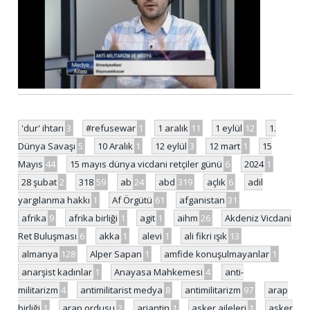
'dur' ihtarı
3
#refusewar
1
1 aralık
11
1 eylül
12
1.
Dünya Savaşı
5
10 Aralık
1
12 eylül
3
12 mart
1
15
Mayıs
44
15 mayıs dünya vicdani retçiler günü
6
2024
1
28 şubat
2
318
59
ab
24
abd
319
açlık
6
adil
yargılanma hakkı
1
Af Örgütü
61
afganistan
31
afrika
9
afrika birliği
1
agit
1
aihm
26
Akdeniz Vicdani
Ret Buluşması
6
akka
1
alevi
1
ali fikri ışık
13
almanya
128
Alper Sapan
1
amfide konuşulmayanlar
1
anarşist kadınlar
1
Anayasa Mahkemesi
4
anti-
militarizm
4
antimilitarist medya
8
antimilitarizm
97
arap
birliği
1
arap ordusu
2
arjantin
1
asker aileleri
1
asker