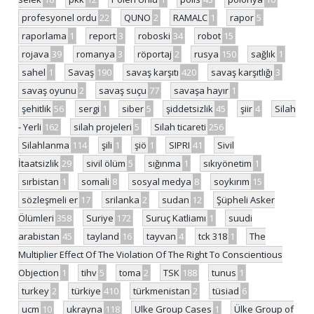
profesyonel ordu
22
QUNO
2
RAMALC
1
rapor
5
raporlama
1
report
3
roboski
34
robot
15
rojava
39
romanya
3
röportaj
2
rusya
150
sağlık
1
sahel
1
Savaş
190
savaş karşıtı
420
savaş karşıtlığı
3
savaş oyunu
2
savaş suçu
77
savaşa hayır
1
şehitlik
56
sergi
1
siber
5
şiddetsizlik
45
şiir
4
Silah
- Yerli
162
silah projeleri
5
Silah ticareti
256
Silahlanma
114
şili
1
şiö
1
SIPRI
41
Sivil
İtaatsizlik
29
sivil ölüm
5
sığınma
1
sıkıyönetim
1
sırbistan
1
somali
8
sosyal medya
8
soykırım
15
sözleşmeli er
17
srilanka
2
sudan
12
Şüpheli Asker
Ölümleri
358
Suriye
172
Suruç Katliamı
1
suudi
arabistan
45
tayland
16
tayvan
4
tck 318
1
The
Multiplier Effect Of The Violation Of The Right To Conscientious
Objection
1
tihv
5
toma
2
TSK
188
tunus
1
turkey
2
türkiye
410
türkmenistan
2
tüsiad
6
ucm
10
ukrayna
118
Ulke Group Cases
1
Ülke Group of