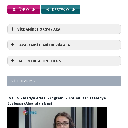
ÜYE OLUN
DESTEK OLUN
VİCDANİRET.ORG'da ARA
SAVASKARSİTLARİ.ORG'da ARA
HABERLERE ABONE OLUN
VIDEOLARIMIZ
İMC TV – Medya Atlası Programı – Antimilitarist Medya
Söyleşisi (Alparslan Nas)