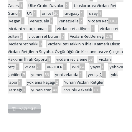
Cases
1
Ülke Grubu Davaları
2
Uluslararası Vicdani Ret
Günü
1
UN
1
unicef
26
uruguay
1
uzay
1
vegan
3
Venezuela
1
venezuella
2
Vicdani Ret
1302
vicdani ret açıklaması
1
vicdani ret atölyesi
1
vicdani ret
bülten
2
vicdani ret bülteni
7
Vicdani Ret Derneği
278
vicdani ret hakkı
8
Vicdani Ret Hakkının İhlali Katmerli Etkisi:
Vicdani Retçilerin Seyahat Özgürlüğünün Kısıtlanması ve Çalışma
Hakkının İhlali Raporu
1
vicdani ret izleme
53
vicdani
retçi
5
vr der
21
VR-DDER
1
WRİ
64
yayın
1
yehova
şahitleri
7
yemen
59
yeni zelanda
1
yeniçağ
1
yılık
rapor
1
yoklama kaçağı
2
Yunan Vicdani Retçiler
Derneği
1
yunanistan
40
Zorunlu Askerlik
183
YAZI EKLE