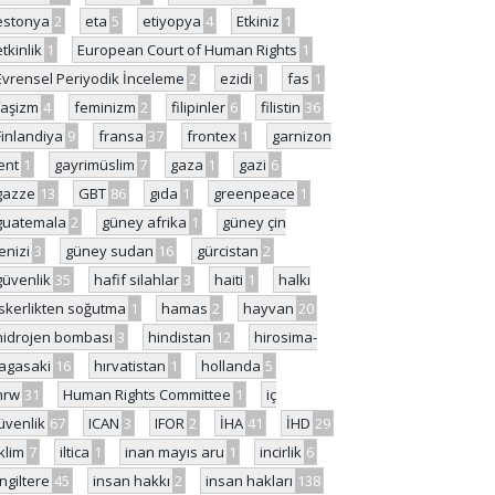
estonya
2
eta
5
etiyopya
4
Etkiniz
1
etkinlik
1
European Court of Human Rights
1
Evrensel Periyodik İnceleme
2
ezidi
1
fas
1
faşizm
4
feminizm
2
filipinler
6
filistin
36
Finlandiya
9
fransa
37
frontex
1
garnizon
ent
1
gayrimüslim
7
gaza
1
gazi
6
gazze
13
GBT
86
gıda
1
greenpeace
1
guatemala
2
güney afrika
1
güney çin
enizi
3
güney sudan
16
gürcistan
2
güvenlik
35
hafif silahlar
3
haiti
1
halkı
skerlikten soğutma
1
hamas
2
hayvan
20
hidrojen bombası
3
hindistan
12
hirosima-
agasaki
16
hırvatistan
1
hollanda
5
hrw
31
Human Rights Committee
1
iç
üvenlik
67
ICAN
3
IFOR
2
İHA
41
İHD
29
iklim
7
iltica
1
inan mayıs aru
1
incirlik
6
İngiltere
45
insan hakkı
2
insan hakları
138