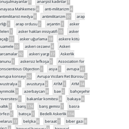
onuşulmayanlar
1
anarşist kadınlar
1
Anayasa Mahkemesi
4
anti-militarizm
4
antimilitarist medya
8
antimilitarizm
97
arap
rliği
1
arap ordusu
2
arjantin
1
asker
ileleri
1
asker hakları inisiyatifi
15
asker
açağı
31
asker uğurlama
18
askere kötü
uamele
55
askeri cezaevi
4
Askeri
arcamalar
92
askeri yargı
17
Askerlik
anunu
1
askersiz lefkoşa
5
Association for
onscientious Objection
1
asya
1
avrupa
41
avrupa konseyi
26
Avrupa Vicdani Ret Bürosu
2
avustralya
5
avusturya
2
AYİM
1
AYM
14
ayrımcılık
1
azerbaycan
8
bae
2
bahçeşehir
niversitesi
1
bakanlar komitesi
4
bakaya
8
baltık
7
barış
174
barış gemisi
1
basra
örfezi
5
batoça
1
Bedelli Askerlik
114
belarus
13
belçika
6
beraat
1
biber gazı
8
BİKG
1
bireysel başvuru
2
bireysel