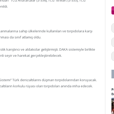
fından “TCG Anafartalar (S-356), TCG 18 Mart (S-355), TCG
nildi.
nmalarına sahip ülkelerinde kullanılan ve torpidolara karşı
ası da sınıf atlamış oldu.
k karıştırıcı ve aldatıcılar geliştirmişti. DAKA sistemiyle birlikte
li seyir ve harekat gerçekleştirebilecek.
cı Sistemi” Türk denizaltılarını düşman torpidolarından koruyacak.
zaltıların korkulu rüyası olan torpidoları anında imha edecek.
P
E