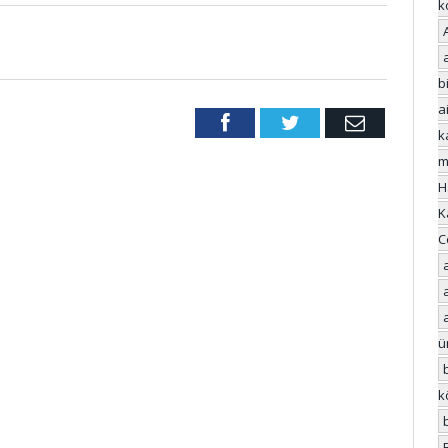
k
bi
a
Facebook
Twitter
Email
k
m
H
K
C
ü
k