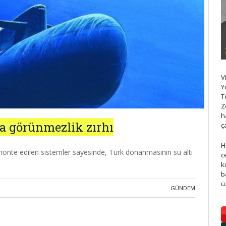
V
Y
T
Z
h
a görünmezlik zırhı
ç
H
 monte edilen sistemler sayesinde, Türk donanmasının su altı
c
k
b
ü
GÜNDEM