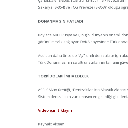
Çanakkale (S-358), TCG Gür (S-357)” ile Preveze Sını
Sakarya (S-354) ve TCG Preveze (S-353)” olduğu öğre
DONANMA SINIF ATLADI
Böylece ABD, Rusya ve Çin gibi dünyanın önemli dona
görünülmezlik sağlayan DAKA sayesinde Türk donanm
Aselsan daha önce de “Ay” sınıfı denizaltılar için akusti
Türk Donanmasının su altı unsurlarının tamamı güven
TORPİDOLARI İMHA EDECEK
ASELSAN’ın ürettiği, “Denizaltılar İçin Akustik Aldatı
Sistem denizaltının vurulmasını engellediği gibi deni
Video için tıklayın
Kaynak: Akşam