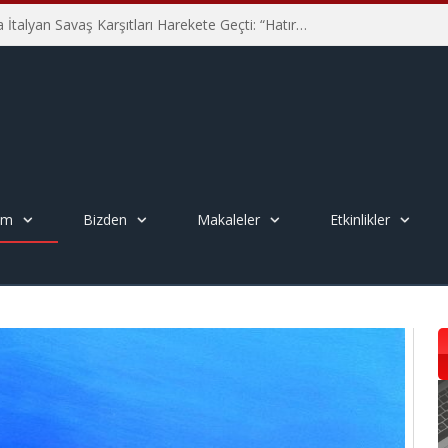
Hiroşima’nın 81. Yılında İtalyan Savaş Karşıtları Harekete Geçti: “Hatırlamak yeterli değil”
em
Bizden
Makaleler
Etkinlikler