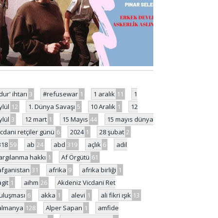
'dur' ihtarı
3
#refusewar
1
1 aralık
11
1
ylül
12
1. Dünya Savaşı
5
10 Aralık
1
12
ylül
3
12 mart
1
15 Mayıs
44
15 mayıs dünya
icdani retçiler günü
6
2024
1
28 şubat
2
318
59
ab
24
abd
319
açlık
6
adil
argılanma hakkı
1
Af Örgütü
61
afganistan
31
afrika
9
afrika birliği
1
agit
1
aihm
26
Akdeniz Vicdani Ret
uluşması
6
akka
1
alevi
1
ali fikri ışık
13
almanya
128
Alper Sapan
1
amfide