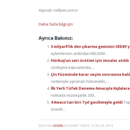
Kaynak: milliyet.com.tr
Daha fazla bilgi için:
Ayrıca Bakınız:
3 milyar$’lık dev çıkarma gemisini SEDEF
eylemlerinin ardından MİLGEM...
Hürkuş’un seri üretimi için imzalar atıldı
sözleşme kapsamında,...
Çin Füzesinde karar seçim sonrasına kal
nedeniyle yıpranan hükümetin,...
İlk Yerli Tüfek Deneme Amacıyla Kışlalara
nok­ta­da müs­te­şar­lık 200...
4 Awacs’tan biri 7 yıl gecikmeyle geldi
Top
önemli...
EKLEYEN
ADMIN
EKLENME TARIHI:
OCAK 29, 2014