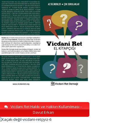
Vicdani Ret Hakkı ve Hakkın Kullanılması –
Davut Erkan