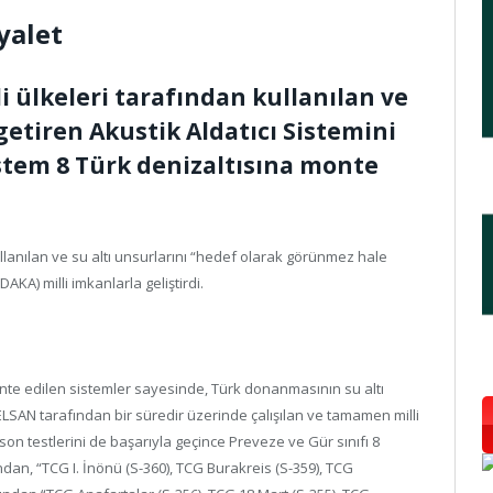
yalet
ülkeleri tarafından kullanılan ve
getiren Akustik Aldatıcı Sistemini
Sistem 8 Türk denizaltısına monte
lanılan ve su altı unsurlarını “hedef olarak görünmez hale
(DAKA) milli imkanlarla geliştirdi.
onte edilen sistemler sayesinde, Türk donanmasının su altı
ELSAN tarafından bir süredir üzerinde çalışılan ve tamamen milli
ar son testlerini de başarıyla geçince Preveze ve Gür sınıfı 8
ından, “TCG I. İnönü (S-360), TCG Burakreis (S-359), TCG