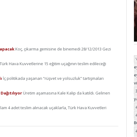
 yapacak
Koç, çıkarma gemisine de binemedi 28/12/2013 Gezi
Türk Hava Kuvvetlerine 15 eğitim uçağının teslim edileceği
e
e
dı
İç politikada yaşanan “rüşvet ve yolsuzluk” tartışmaları
v
 Dağıtılıyor
Üre­tim aşa­ma­sı­na Ka­le Ka­lıp da ka­tıl­dı. Ge­li­nen
y
lam 4 adet teslim alınacak uçaklarla, Türk Hava Kuvvetleri
B