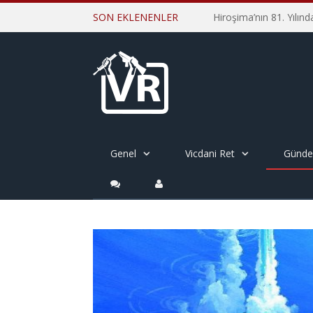
SON EKLENENLER
Genel
Vicdani Ret
Günd