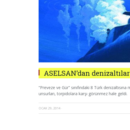
ASELSAN’dan denizaltılar
“Preveze ve Gür” sınıfındaki 8 Türk denizaltısına
unsurları, torpidolara karşı görünmez hale geldi.
OCAK 29, 2014
·