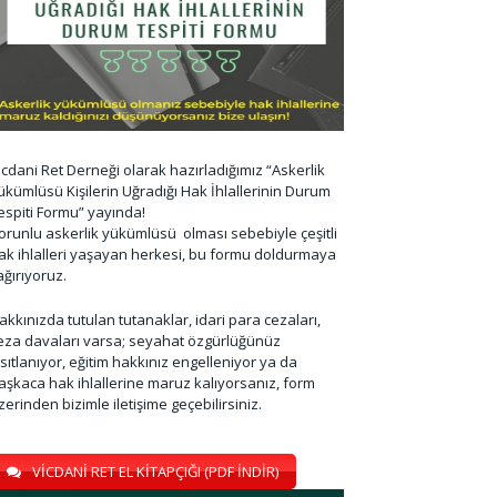
icdani Ret Derneği olarak hazırladığımız “Askerlik
ükümlüsü Kişilerin Uğradığı Hak İhlallerinin Durum
espiti Formu” yayında!
orunlu askerlik yükümlüsü olması sebebiyle çeşitli
ak ihlalleri yaşayan herkesi, bu formu doldurmaya
ağırıyoruz.
akkınızda tutulan tutanaklar, idari para cezaları,
eza davaları varsa; seyahat özgürlüğünüz
ısıtlanıyor, eğitim hakkınız engelleniyor ya da
aşkaca hak ihlallerine maruz kalıyorsanız, form
zerinden bizimle iletişime geçebilirsiniz.
VİCDANİ RET EL KİTAPÇIĞI (PDF İNDİR)