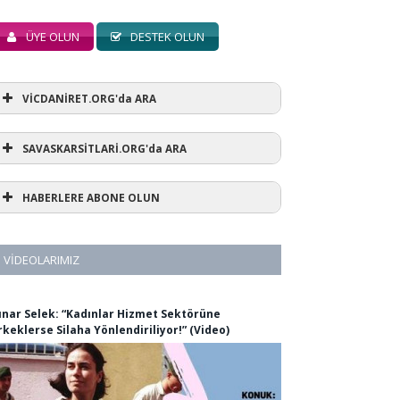
ÜYE OLUN
DESTEK OLUN
VİCDANİRET.ORG'da ARA
SAVASKARSİTLARİ.ORG'da ARA
HABERLERE ABONE OLUN
VIDEOLARIMIZ
ınar Selek: “Kadınlar Hizmet Sektörüne
rkeklerse Silaha Yönlendiriliyor!” (Video)