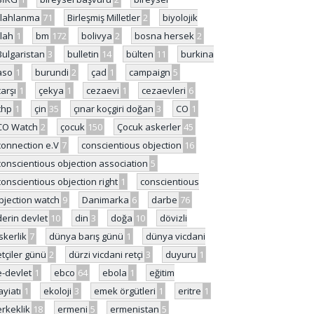
ilahlanma
71
Birleşmiş Milletler
2
biyolojik
ilah
1
bm
172
bolivya
2
bosna hersek
2
Bulgaristan
3
bulletin
14
bülten
11
burkina
aso
1
burundi
2
çad
1
campaign
5
çarşı
1
çekya
1
cezaevi
1
cezaevleri
6
chp
1
çin
35
çınar koçgiri doğan
3
CO
1
CO Watch
2
çocuk
150
Çocuk askerler
45
connection e.V
7
conscientious objection
16
conscientious objection association
5
conscientious objection right
1
conscientious
bjection watch
9
Danimarka
6
darbe
76
derin devlet
10
din
3
doğa
10
dövizli
skerlik
7
dünya barış günü
1
dünya vicdani
etçiler günü
2
dürzi vicdani retçi
3
duyuru
1
e-devlet
1
ebco
64
ebola
1
eğitim
ayiatı
1
ekoloji
3
emek örgütleri
1
eritre
1
erkeklik
18
ermeni
5
ermenistan
5