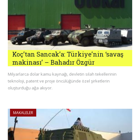
Koç’tan Sancak’a: Türkiye’nin ‘savaş
makinası’ – Bahadır Özgür
Milyarlarca dolar kamu kaynağı, devletin silah tekellerinin
teknoloji, patent ve proje öncülüğünde özel şirketlerin
oluşturduğu ağa akıyor.
MAKALELER