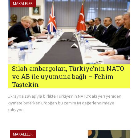
MAKALELER
Silah ambargoları, Türkiye’nin NATO
ve AB ile uyumuna bağlı – Fehim
Taştekin
Ukrayna savaşıyla birlikte Türkiye’nin NATO’daki yeri yeniden
kıymete binerken Erdoğan bu zemini iyi değerlendirmeye
çalışıyor.
MAKALELER