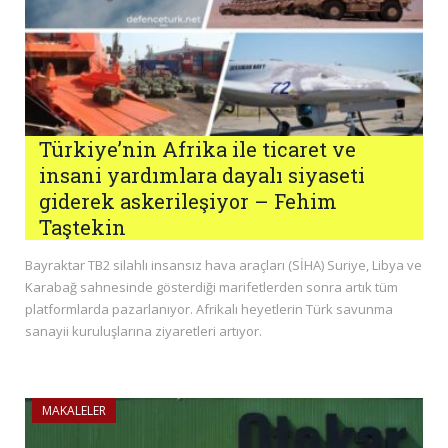
Türkiye’nin Afrika ile ticaret ve
insani yardımlara dayalı siyaseti
giderek askerileşiyor – Fehim
Taştekin
Bayraktar TB2 silahlı insansız hava araçları (SİHA) Suriye, Libya ve
Karabağ sahnesinde gösterdiği marifetlerden sonra artık tüm
platformlarda pazarlanıyor. Afrikalı heyetlerin Türk savunma
sanayii kuruluşlarına ziyaretleri artıyor.
MAKALELER