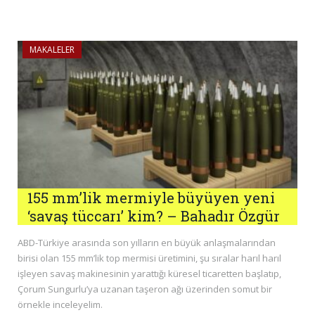
MAKALELER
155 mm’lik mermiyle büyüyen yeni
‘savaş tüccarı’ kim? – Bahadır Özgür
ABD-Türkiye arasında son yılların en büyük anlaşmalarından
birisi olan 155 mm’lik top mermisi üretimini, şu sıralar harıl harıl
işleyen savaş makinesinin yarattığı küresel ticaretten başlatıp,
Çorum Sungurlu’ya uzanan taşeron ağı üzerinden somut bir
örnekle inceleyelim.