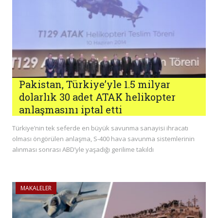
Pakistan, Türkiye’yle 1.5 milyar
dolarlık 30 adet ATAK helikopter
anlaşmasını iptal etti
Türkiye’nin tek seferde en büyük savunma sanayisi ihracatı
olması öngörülen anlaşma, S-400 hava savunma sistemlerinin
alınması sonrası ABD’yle yaşadığı gerilime takıldı
MAKALELER