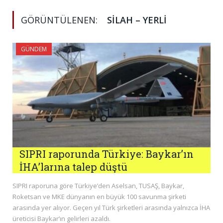
GÖRÜNTÜLENEN:
SILAH – YERLI
GÜNDEM
SIPRI raporunda Türkiye: Baykar’ın
İHA’larına talep düştü
SIPRI raporuna göre Türkiye’den Aselsan, TUSAŞ, Baykar,
Roketsan ve MKE dünyanın en büyük 100 savunma şirketi
arasında yer alıyor. Geçen yıl Türk şirketleri arasında yalnızca İHA
üreticisi Baykar’ın gelirleri azaldı.