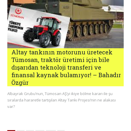
Altay tankının motorunu üretecek
Tümosan, traktör üretimi için bile
dışarıdan teknoloji transferi ve
finansal kaynak bulamıyor! – Bahadır
Özgür
Albayrak Grubu’nun, Tümosan AŞ’yi ikiye bölme kararı ile şu
sıralarda hararetle tartışılan Altay Tankı Projesi’nin ne alakası
var?