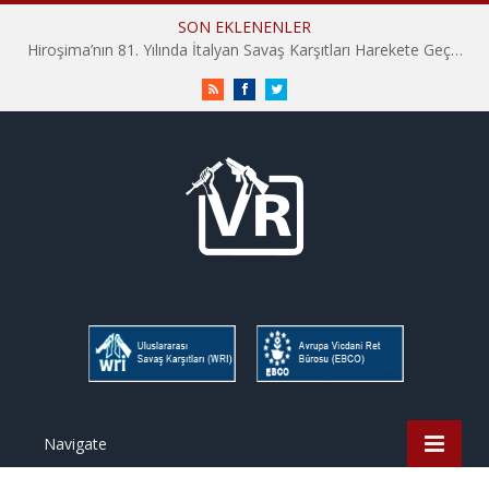
SON EKLENENLER
Hiroşima’nın 81. Yılında İtalyan Savaş Karşıtları Harekete Geçti: “Hatırlamak yeterli değil”
RSS
Facebook
Twitter
Navigate