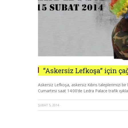
“Askersiz Lefkoşa” için çağ
Askersiz Lefkoşa, askersiz Kıbrıs taleplerimizi b
Cumartesi saat 14:00’de Ledra Palace trafik ışıkl
ŞUBAT 5, 2014
·