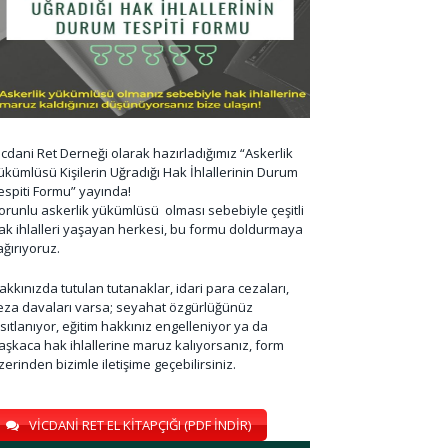
icdani Ret Derneği olarak hazırladığımız “Askerlik
ükümlüsü Kişilerin Uğradığı Hak İhlallerinin Durum
espiti Formu” yayında!
orunlu askerlik yükümlüsü olması sebebiyle çeşitli
ak ihlalleri yaşayan herkesi, bu formu doldurmaya
ağırıyoruz.
akkınızda tutulan tutanaklar, idari para cezaları,
eza davaları varsa; seyahat özgürlüğünüz
ısıtlanıyor, eğitim hakkınız engelleniyor ya da
aşkaca hak ihlallerine maruz kalıyorsanız, form
zerinden bizimle iletişime geçebilirsiniz.
VİCDANİ RET EL KİTAPÇIĞI (PDF İNDİR)