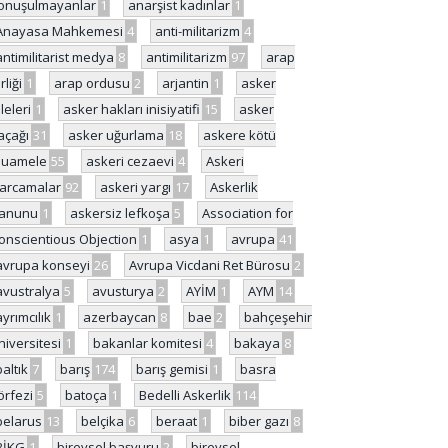
onuşulmayanlar
1
anarşist kadınlar
1
Anayasa Mahkemesi
4
anti-militarizm
4
antimilitarist medya
8
antimilitarizm
97
arap
rliği
1
arap ordusu
2
arjantin
1
asker
ileleri
1
asker hakları inisiyatifi
15
asker
açağı
31
asker uğurlama
18
askere kötü
uamele
55
askeri cezaevi
4
Askeri
arcamalar
92
askeri yargı
17
Askerlik
anunu
1
askersiz lefkoşa
5
Association for
onscientious Objection
1
asya
1
avrupa
41
avrupa konseyi
26
Avrupa Vicdani Ret Bürosu
2
avustralya
5
avusturya
2
AYİM
1
AYM
14
ayrımcılık
1
azerbaycan
8
bae
2
bahçeşehir
niversitesi
1
bakanlar komitesi
4
bakaya
8
baltık
7
barış
174
barış gemisi
1
basra
örfezi
5
batoça
1
Bedelli Askerlik
114
belarus
13
belçika
6
beraat
1
biber gazı
8
BİKG
1
bireysel başvuru
2
bireysel