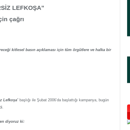
SİZ LEFKOŞA”
çin çağrı
receği kitlesel basın açıklaması için tüm örgütlere ve halka bir
z Lefkoşa
” başlığı ile Şubat 2006’da başlattığı kampanya, bugün
di.
n diyoruz ki: