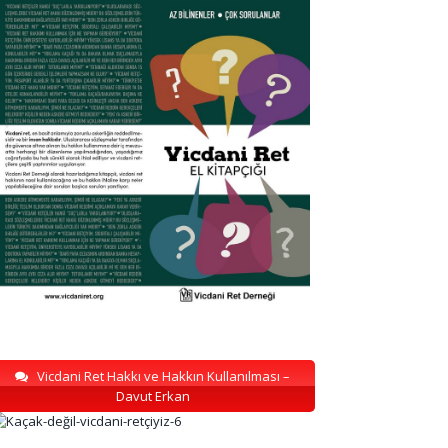
Vicdani Ret Hakkı ve Hakkın Kullanılması –
Davut Erkan