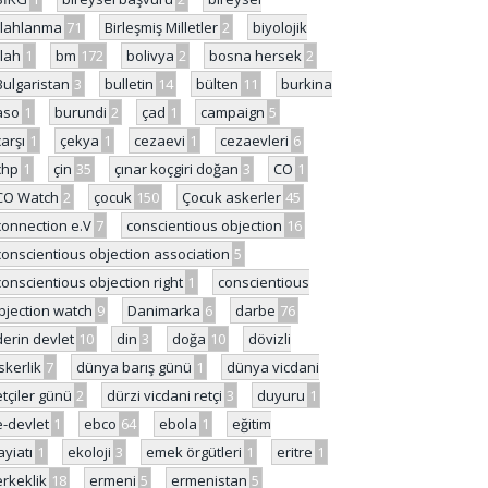
ilahlanma
71
Birleşmiş Milletler
2
biyolojik
ilah
1
bm
172
bolivya
2
bosna hersek
2
Bulgaristan
3
bulletin
14
bülten
11
burkina
aso
1
burundi
2
çad
1
campaign
5
çarşı
1
çekya
1
cezaevi
1
cezaevleri
6
chp
1
çin
35
çınar koçgiri doğan
3
CO
1
CO Watch
2
çocuk
150
Çocuk askerler
45
connection e.V
7
conscientious objection
16
conscientious objection association
5
conscientious objection right
1
conscientious
bjection watch
9
Danimarka
6
darbe
76
derin devlet
10
din
3
doğa
10
dövizli
skerlik
7
dünya barış günü
1
dünya vicdani
etçiler günü
2
dürzi vicdani retçi
3
duyuru
1
e-devlet
1
ebco
64
ebola
1
eğitim
ayiatı
1
ekoloji
3
emek örgütleri
1
eritre
1
erkeklik
18
ermeni
5
ermenistan
5