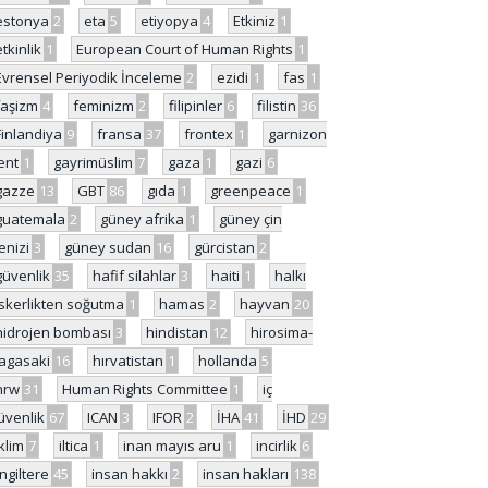
estonya
2
eta
5
etiyopya
4
Etkiniz
1
etkinlik
1
European Court of Human Rights
1
Evrensel Periyodik İnceleme
2
ezidi
1
fas
1
faşizm
4
feminizm
2
filipinler
6
filistin
36
Finlandiya
9
fransa
37
frontex
1
garnizon
ent
1
gayrimüslim
7
gaza
1
gazi
6
gazze
13
GBT
86
gıda
1
greenpeace
1
guatemala
2
güney afrika
1
güney çin
enizi
3
güney sudan
16
gürcistan
2
güvenlik
35
hafif silahlar
3
haiti
1
halkı
skerlikten soğutma
1
hamas
2
hayvan
20
hidrojen bombası
3
hindistan
12
hirosima-
agasaki
16
hırvatistan
1
hollanda
5
hrw
31
Human Rights Committee
1
iç
üvenlik
67
ICAN
3
IFOR
2
İHA
41
İHD
29
iklim
7
iltica
1
inan mayıs aru
1
incirlik
6
İngiltere
45
insan hakkı
2
insan hakları
138