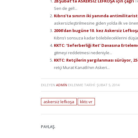
28 Şubat’ta ASKERSİZ LEFKOŞA için çağrı
T
Sen de gel!...
Kıbrıs’ta sınırın iki yanında antimilitaris
askersizleştirilmesine giden yolda ilk ve öneml
2006’dan bugüne 10. kez Askersiz Lefkoş
Kıbrıs’ı sonsuza kadar bölebileceklerini düşün
KKTC: ‘Seferberliği Ret’ Davasına Ertele
gitmeyi reddetmesi nedeniyle...
KKTC: Retçilerin yargılanması sürüyor, 25
retçi Murat Kanatlı’nın Askeri...
EKLEYEN
ADMIN
EKLENME TARIHI:
ŞUBAT 5, 2014
askersiz lefkoşa
kktc-vr
PAYLAŞ.