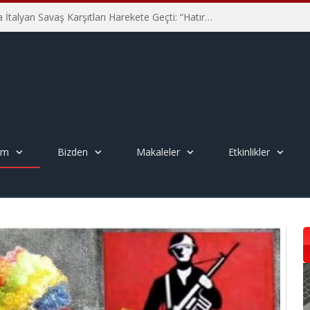
Hiroşima’nın 81. Yılında İtalyan Savaş Karşıtları Harekete Geçti: “Hatırlamak yeterli değil”
em
Bizden
Makaleler
Etkinlikler