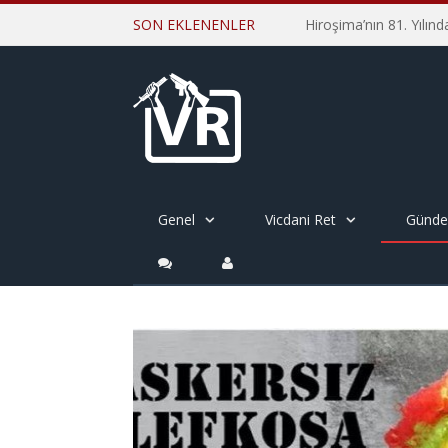
SON EKLENENLER
Genel
Vicdani Ret
Günd