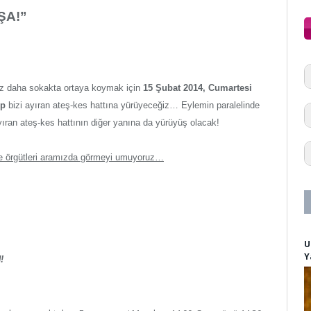
ŞA!”
kez daha sokakta ortaya koymak için
15 Şubat 2014, Cumartesi
up
bizi ayıran ateş-kes hattına yürüyeceğiz… Eylemin paralelinde
ıran ateş-kes hattının diğer yanına da yürüyüş olacak!
i ve örgütleri aramızda görmeyi umuyoruz…
U
Y
!