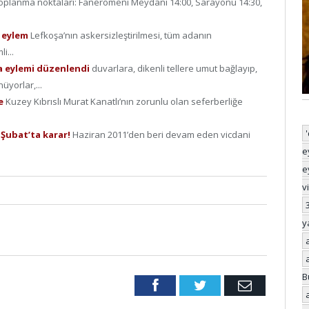
oplanma noktaları: Faneromeni Meydanı 14:00, Sarayönü 14:30,
t eylem
Lefkoşa’nın askersizleştirilmesi, tüm adanın
i...
a eylemi düzenlendi
duvarlara, dikenli tellere umut bağlayıp,
üyorlar,...
me
Kuzey Kıbrıslı Murat Kanatlı’nın zorunlu olan seferberliğe
 Şubat’ta karar!
Haziran 2011’den beri devam eden vicdani
e
e
v
y
B
Facebook
Twitter
Email