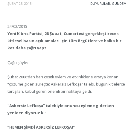
ŞUBAT 25, 2015
·
DUYURULAR
,
GÜNDEM
24/02/2015
Yeni Kıbrıs Partisi, 28 Şubat, Cumartesi gerçekleştirecek
kitlesel basın açıklamaları için tüm örgütlere ve halka bir
kez daha çağrı yaptı.
Çağrı şöyle:
Şubat 2006’dan beri çeşitli eylem ve etkinliklerle ortaya konan
“çözüme giden süreçte: Askersiz Lefkoşa” talebi, bugün kitlelerce
tartışılan, kabul gören önemli bir noktaya geldi.
“Askersiz Lefkoşa” talebiyle onuncu eyleme giderken
yeniden diyoruz ki:
“HEMEN ŞİMDİ ASKERSİZ LEFKOŞA!”