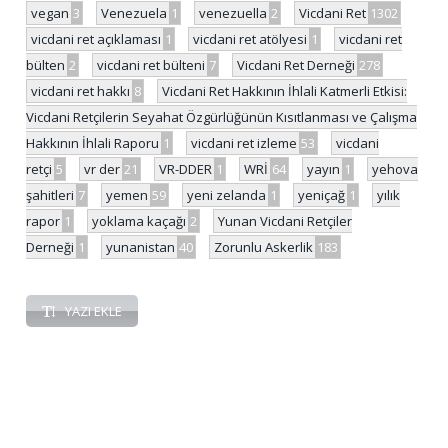
vegan
3
Venezuela
1
venezuella
2
Vicdani Ret
1302
vicdani ret açıklaması
1
vicdani ret atölyesi
1
vicdani ret
bülten
2
vicdani ret bülteni
7
Vicdani Ret Derneği
278
vicdani ret hakkı
8
Vicdani Ret Hakkının İhlali Katmerli Etkisi:
Vicdani Retçilerin Seyahat Özgürlüğünün Kısıtlanması ve Çalışma
Hakkının İhlali Raporu
1
vicdani ret izleme
53
vicdani
retçi
5
vr der
21
VR-DDER
1
WRİ
64
yayın
1
yehova
şahitleri
7
yemen
59
yeni zelanda
1
yeniçağ
1
yılık
rapor
1
yoklama kaçağı
2
Yunan Vicdani Retçiler
Derneği
1
yunanistan
40
Zorunlu Askerlik
183
YAZI EKLE