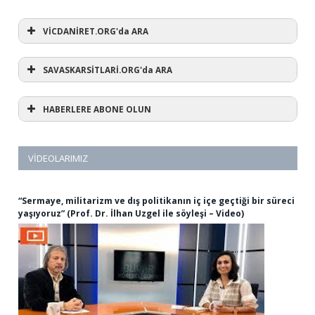
VİCDANİRET.ORG'da ARA
SAVASKARSİTLARİ.ORG'da ARA
HABERLERE ABONE OLUN
VIDEOLARIMIZ
“Sermaye, militarizm ve dış politikanın iç içe geçtiği bir süreci
yaşıyoruz” (Prof. Dr. İlhan Uzgel ile söyleşi – Video)