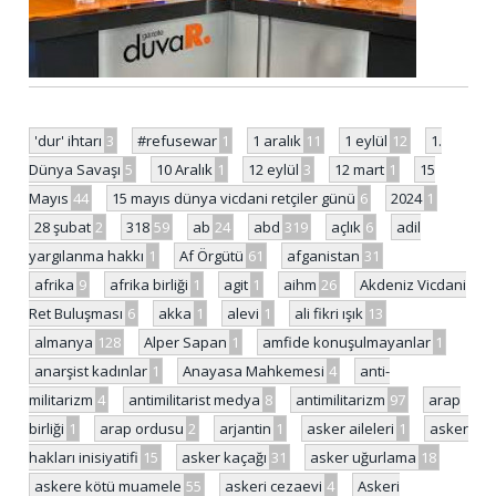
'dur' ihtarı
3
#refusewar
1
1 aralık
11
1 eylül
12
1.
Dünya Savaşı
5
10 Aralık
1
12 eylül
3
12 mart
1
15
Mayıs
44
15 mayıs dünya vicdani retçiler günü
6
2024
1
28 şubat
2
318
59
ab
24
abd
319
açlık
6
adil
yargılanma hakkı
1
Af Örgütü
61
afganistan
31
afrika
9
afrika birliği
1
agit
1
aihm
26
Akdeniz Vicdani
Ret Buluşması
6
akka
1
alevi
1
ali fikri ışık
13
almanya
128
Alper Sapan
1
amfide konuşulmayanlar
1
anarşist kadınlar
1
Anayasa Mahkemesi
4
anti-
militarizm
4
antimilitarist medya
8
antimilitarizm
97
arap
birliği
1
arap ordusu
2
arjantin
1
asker aileleri
1
asker
hakları inisiyatifi
15
asker kaçağı
31
asker uğurlama
18
askere kötü muamele
55
askeri cezaevi
4
Askeri