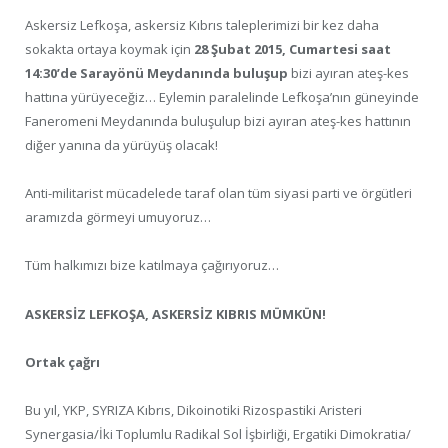
Askersiz Lefkoşa, askersiz Kıbrıs taleplerimizi bir kez daha
sokakta ortaya koymak için
28 Şubat 2015, Cumartesi saat
14:30’de Sarayönü Meydanında buluşup
bizi ayıran ateş-kes
hattına yürüyeceğiz… Eylemin paralelinde Lefkoşa’nın güneyinde
Faneromeni Meydanında buluşulup bizi ayıran ateş-kes hattının
diğer yanına da yürüyüş olacak!
Anti-militarist mücadelede taraf olan tüm siyasi parti ve örgütleri
aramızda görmeyi umuyoruz…
Tüm halkımızı bize katılmaya çağırıyoruz…
ASKERSİZ LEFKOŞA, ASKERSİZ KIBRIS MÜMKÜN!
Ortak çağrı
Bu yıl, YKP, SYRIZA Kıbrıs, Dikoinotiki Rizospastiki Aristeri
Synergasia/İki Toplumlu Radikal Sol İşbirliği, Ergatiki Dimokratia/