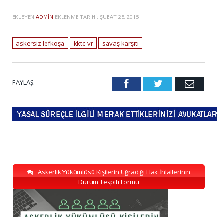
EKLEYEN
ADMIN
EKLENME TARIHI:
ŞUBAT 25, 2015
askersiz lefkoşa
kktc-vr
savaş karşıtı
PAYLAŞ.
Facebook
Twitter
Emai
Askerlik Yükümlüsü Kişilerin Uğradığı Hak İhlallerinin
Durum Tespiti Formu