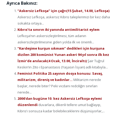
Ayrıca Bakınız:
“Askersiz Lefkoşa” için çağrı(15 Şubat, 14.00, Lefkoşa)
Askersiz Lefkoşa, askersiz Kıbrıs taleplerimizi bir kez daha
sokakta ortaya...
Kıbrıs’ta sınırın iki yanında antimilitarist eylem
Lefkoşa’nın askersizleştirilmesi, tüm adanın
askersizleştirilmesine giden yolda ilk ve önemli...
“Kardeşime kurşun sıkmam” dedikleri için kurşuna
dizilen 200 komünist Yunan askeri 94 yıl sonra ilk kez
İzmir’de anılacak(4 Ocak, 13.00, İnciraltı)
Şair Tuğrul
Keskin’in Zito i Epanastasis (Yaşasın İsyan) adlı kitabıyla...
Feminist Politika 25.sayının dosya konusu: Savaş,
militarizm, direniş ve kadınlar…
Militarizm nerede
başlar, nerede biter? Peki vicdani redciliğin sınırları
nerede...
2006’dan bugüne 10. kez Askersiz Lefkoşa eylemi
düzenlendi
duvarlara, dikenli tellere umut bağlayıp,
Kıbrıs’ı sonsuza kadar bölebileceklerini düşünüyorlar,...