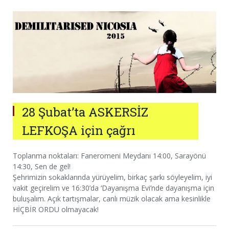
28 Şubat’ta ASKERSİZ
LEFKOŞA için çağrı
Toplanma noktaları: Faneromeni Meydanı 14:00, Sarayönü
14:30, Sen de gel!
Şehrimizin sokaklarında yürüyelim, birkaç şarkı söyleyelim, iyi
vakit geçirelim ve 16:30’da ‘Dayanışma Evi’nde dayanışma için
buluşalım. Açık tartışmalar, canlı müzik olacak ama kesinlikle
HİÇBİR ORDU olmayacak!