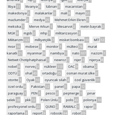
libya
11
litvanya
6
lübnan
3
macaristan
1
makedonya
1
malakanlar
3
mali
8
mayın
51
mazlumder
2
medya
25
Mehmet Erkin Ekren
1
meksika
1
Merve Arkun
1
Mesarvot
2
metin bayrak
2
MGK
9
mgsb
2
mhp
1
militarizasyon
1
Militarizm
123
milliyetçilik
7
misket bombası
10
MİT
12
mısır
16
mobese
1
monitor
1
mülteci
76
murat
kanatlı
21
myanmar
8
namibya
1
nato
107
nazizm
1
Netiwit Chotiphatphaisal
1
newroz
1
nijer
1
nijerya
8
nobel
9
norveç
3
nükleer
113
OAC
9
obama
2
ODTÜ
1
ohal
43
ortadoğu
15
osman murat ülke
2
otorite
1
Oyak
10
oyuncak silah
4
özel güvenlik
11
özel ordu
4
Pakistan
12
panel
1
papa
12
paraguay
1
PEN
1
pesco
2
peşmerge
1
pınar
selek
18
pkk
12
Polen Ünlü
1
polis
43
polonya
10
profesyonel ordu
22
QUNO
2
RAMALC
1
rapor
5
raporlama
1
report
3
roboski
34
robot
15