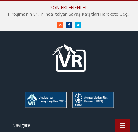
SON EKLENENLER
Hiroşima’nın 81. Yılında İtalyan Savaş Karşıtları Harekete Geçti: “Hatırlamak yeterli değil”
RSS
Facebook
Twitter
Navigate