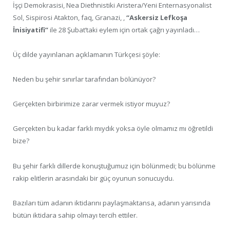
İşçi Demokrasisi, Nea Diethnistiki Aristera/Yeni Enternasyonalist
Sol, Sispirosi Atakton, faq, Granazi, ,
“Askersiz Lefkoşa
İnisiyatifi”
ile 28 Şubat’taki eylem için ortak çağrı yayınladı…
Üç dilde yayınlanan açıklamanın Türkçesi şöyle:
Neden bu şehir sınırlar tarafından bölünüyor?
Gerçekten birbirimize zarar vermek istiyor muyuz?
Gerçekten bu kadar farklı mıydık yoksa öyle olmamız mı öğretildi
bize?
Bu şehir farklı dillerde konuştuğumuz için bölünmedi; bu bölünme
rakip elitlerin arasındaki bir güç oyunun sonucuydu.
Bazıları tüm adanın iktidarını paylaşmaktansa, adanın yarısında
bütün iktidara sahip olmayı tercih ettiler.