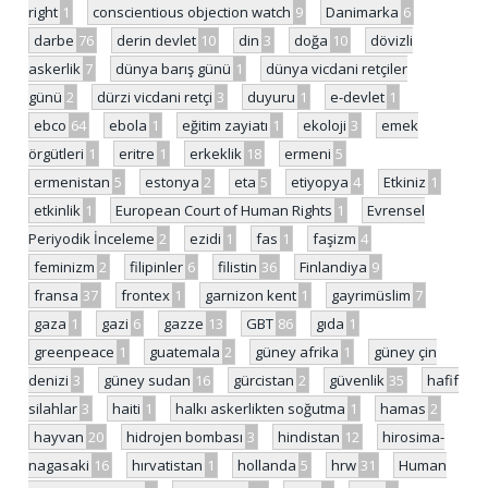
right
1
conscientious objection watch
9
Danimarka
6
darbe
76
derin devlet
10
din
3
doğa
10
dövizli
askerlik
7
dünya barış günü
1
dünya vicdani retçiler
günü
2
dürzi vicdani retçi
3
duyuru
1
e-devlet
1
ebco
64
ebola
1
eğitim zayiatı
1
ekoloji
3
emek
örgütleri
1
eritre
1
erkeklik
18
ermeni
5
ermenistan
5
estonya
2
eta
5
etiyopya
4
Etkiniz
1
etkinlik
1
European Court of Human Rights
1
Evrensel
Periyodik İnceleme
2
ezidi
1
fas
1
faşizm
4
feminizm
2
filipinler
6
filistin
36
Finlandiya
9
fransa
37
frontex
1
garnizon kent
1
gayrimüslim
7
gaza
1
gazi
6
gazze
13
GBT
86
gıda
1
greenpeace
1
guatemala
2
güney afrika
1
güney çin
denizi
3
güney sudan
16
gürcistan
2
güvenlik
35
hafif
silahlar
3
haiti
1
halkı askerlikten soğutma
1
hamas
2
hayvan
20
hidrojen bombası
3
hindistan
12
hirosima-
nagasaki
16
hırvatistan
1
hollanda
5
hrw
31
Human