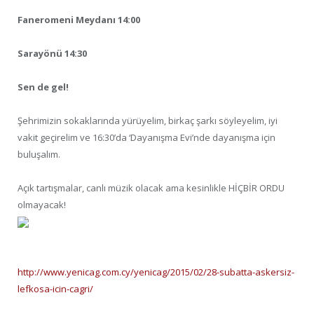
Faneromeni Meydanı 14:00
Sarayönü 14:30
Sen de gel!
Şehrimizin sokaklarında yürüyelim, birkaç şarkı söyleyelim, iyi
vakit geçirelim ve 16:30’da ‘Dayanışma Evi’nde dayanışma için
buluşalım.
Açık tartışmalar, canlı müzik olacak ama kesinlikle HİÇBİR ORDU
olmayacak!
http://www.yenicag.com.cy/yenicag/2015/02/28-subatta-askersiz-
lefkosa-icin-cagri/