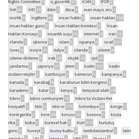
Rights Committee
1
iç güvenlik
67
ICAN
3
IFOR
2
İHA
41
İHD
29
iklim
7
iltica
1
inan mayıs aru
1
incirlik
6
İngiltere
45
insan hakkı
2
insan hakları
138
insan hakları günü
2
İnsan Hakları Komitesi
2
İnsan
Hakları Konseyi
1
insanlık suçu
10
internet
9
iran
15
irlanda
1
işkence
18
islam
5
ispanya
9
israil
231
İsveç
9
isviçre
10
italya
8
izlanda
3
izleme
4
izleme-dinleme
9
ırak
28
ırkçılık
10
ışid
53
jandarma
1
japonya
37
jitem
1
kadın
101
kadın
vicdani retçiler
2
kamboçya
2
kamerun
1
kampanya
4
kanada
9
karabağ
4
karaburun bilim kongresi
1
karadeniz
2
katar
11
kenya
1
kimyasal silah
19
Kıbrıs
1
kıbrıs cumhuriyeti
12
Kıbrıs'ta Vicdani Ret
İnisiyatifi
1
kktc
3
kktc-vr
179
kolombiya
48
kongo
1
kontrgerilla
2
kore
49
korucu
30
kosova
1
kosta
rika
1
küba
2
küresel bak
1
Kürt
317
kurtuluş
günü
2
kuveyt
2
kuzey kutbu
4
lambdaistanbul
1
latin
amerika
1
ldp
1
letonya
1
lgbti
40
liberya
1