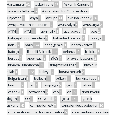
Harcamalar
92
askeri yargı
17
Askerlik Kanunu
1
askersiz lefkoşa
5
Association for Conscientious
Objection
1
asya
1
avrupa
41
avrupa konseyi
26
Avrupa Vicdani Ret Bürosu
2
avustralya
5
avusturya
2
AYİM
1
AYM
14
ayrımcılık
1
azerbaycan
8
bae
2
bahçeşehir üniversitesi
1
bakanlar komitesi
4
bakaya
8
baltık
7
barış
174
barış gemisi
1
basra körfezi
5
batoça
1
Bedelli Askerlik
114
belarus
13
belçika
6
beraat
1
biber gazı
8
BİKG
1
bireysel başvuru
2
bireysel silahlanma
71
Birleşmiş Milletler
2
biyolojik
silah
1
bm
172
bolivya
2
bosna hersek
2
Bulgaristan
3
bulletin
14
bülten
11
burkina faso
1
burundi
2
çad
1
campaign
5
çarşı
1
çekya
1
cezaevi
1
cezaevleri
6
chp
1
çin
35
çınar koçgiri
doğan
3
CO
1
CO Watch
2
çocuk
150
Çocuk
askerler
45
connection e.V
7
conscientious objection
16
conscientious objection association
5
conscientious objection