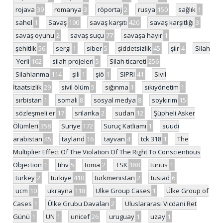
rojava
39
romanya
3
röportaj
2
rusya
150
sağlık
1
sahel
1
Savaş
190
savaş karşıtı
420
savaş karşıtlığı
3
savaş oyunu
2
savaş suçu
77
savaşa hayır
1
şehitlik
56
sergi
1
siber
5
şiddetsizlik
45
şiir
4
Silah
- Yerli
162
silah projeleri
5
Silah ticareti
256
Silahlanma
114
şili
1
şiö
1
SIPRI
41
Sivil
İtaatsizlik
29
sivil ölüm
5
sığınma
1
sıkıyönetim
1
sırbistan
1
somali
8
sosyal medya
8
soykırım
15
sözleşmeli er
17
srilanka
2
sudan
12
Şüpheli Asker
Ölümleri
358
Suriye
172
Suruç Katliamı
1
suudi
arabistan
45
tayland
16
tayvan
4
tck 318
1
The
Multiplier Effect Of The Violation Of The Right To Conscientious
Objection
1
tihv
5
toma
2
TSK
188
tunus
1
turkey
2
türkiye
410
türkmenistan
2
tüsiad
6
ucm
10
ukrayna
118
Ulke Group Cases
1
Ülke Group of
Cases
1
Ülke Grubu Davaları
2
Uluslararası Vicdani Ret
Günü
1
UN
1
unicef
26
uruguay
1
uzay
1