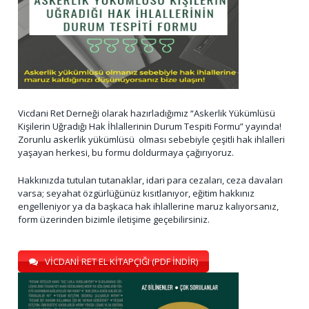
Vicdani Ret Derneği olarak hazırladığımız “Askerlik Yükümlüsü
Kişilerin Uğradığı Hak İhlallerinin Durum Tespiti Formu” yayında!
Zorunlu askerlik yükümlüsü olması sebebiyle çeşitli hak ihlalleri
yaşayan herkesi, bu formu doldurmaya çağırıyoruz.
Hakkınızda tutulan tutanaklar, idari para cezaları, ceza davaları
varsa; seyahat özgürlüğünüz kısıtlanıyor, eğitim hakkınız
engelleniyor ya da başkaca hak ihlallerine maruz kalıyorsanız,
form üzerinden bizimle iletişime geçebilirsiniz.
VİCDANİ RET EL KİTAPÇIĞI (PDF İNDİR)