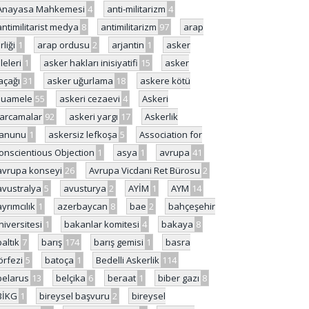
Anayasa Mahkemesi
4
anti-militarizm
4
antimilitarist medya
8
antimilitarizm
97
arap
rliği
1
arap ordusu
2
arjantin
1
asker
ileleri
1
asker hakları inisiyatifi
15
asker
açağı
31
asker uğurlama
18
askere kötü
uamele
55
askeri cezaevi
4
Askeri
arcamalar
92
askeri yargı
17
Askerlik
anunu
1
askersiz lefkoşa
5
Association for
onscientious Objection
1
asya
1
avrupa
41
avrupa konseyi
26
Avrupa Vicdani Ret Bürosu
2
avustralya
5
avusturya
2
AYİM
1
AYM
14
ayrımcılık
1
azerbaycan
8
bae
2
bahçeşehir
niversitesi
1
bakanlar komitesi
4
bakaya
8
baltık
7
barış
174
barış gemisi
1
basra
örfezi
5
batoça
1
Bedelli Askerlik
114
belarus
13
belçika
6
beraat
1
biber gazı
8
BİKG
1
bireysel başvuru
2
bireysel