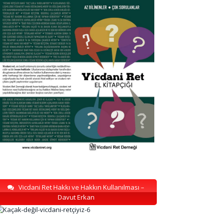
Vicdani Ret Hakkı ve Hakkın Kullanılması –
Davut Erkan