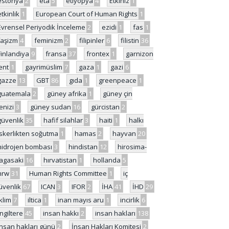
estonya
2
eta
5
etiyopya
4
Etkiniz
1
etkinlik
1
European Court of Human Rights
1
Evrensel Periyodik İnceleme
2
ezidi
1
fas
1
faşizm
4
feminizm
2
filipinler
6
filistin
36
Finlandiya
9
fransa
37
frontex
1
garnizon
ent
1
gayrimüslim
7
gaza
1
gazi
6
gazze
13
GBT
86
gıda
1
greenpeace
1
guatemala
2
güney afrika
1
güney çin
enizi
3
güney sudan
16
gürcistan
2
güvenlik
35
hafif silahlar
3
haiti
1
halkı
skerlikten soğutma
1
hamas
2
hayvan
20
hidrojen bombası
3
hindistan
12
hirosima-
agasaki
16
hırvatistan
1
hollanda
5
hrw
31
Human Rights Committee
1
iç
üvenlik
67
ICAN
3
IFOR
2
İHA
41
İHD
29
iklim
7
iltica
1
inan mayıs aru
1
incirlik
6
İngiltere
45
insan hakkı
2
insan hakları
138
insan hakları günü
2
İnsan Hakları Komitesi
2