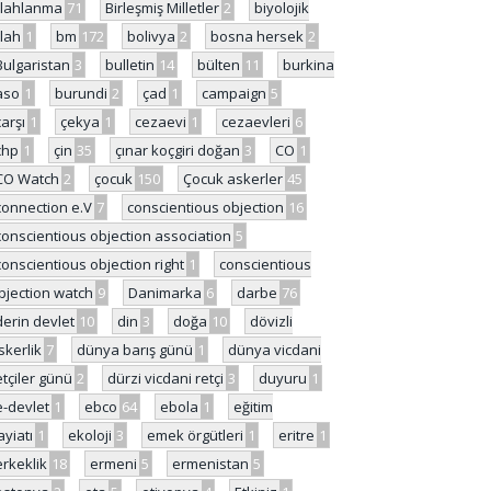
ilahlanma
71
Birleşmiş Milletler
2
biyolojik
ilah
1
bm
172
bolivya
2
bosna hersek
2
Bulgaristan
3
bulletin
14
bülten
11
burkina
aso
1
burundi
2
çad
1
campaign
5
çarşı
1
çekya
1
cezaevi
1
cezaevleri
6
chp
1
çin
35
çınar koçgiri doğan
3
CO
1
CO Watch
2
çocuk
150
Çocuk askerler
45
connection e.V
7
conscientious objection
16
conscientious objection association
5
conscientious objection right
1
conscientious
bjection watch
9
Danimarka
6
darbe
76
derin devlet
10
din
3
doğa
10
dövizli
skerlik
7
dünya barış günü
1
dünya vicdani
etçiler günü
2
dürzi vicdani retçi
3
duyuru
1
e-devlet
1
ebco
64
ebola
1
eğitim
ayiatı
1
ekoloji
3
emek örgütleri
1
eritre
1
erkeklik
18
ermeni
5
ermenistan
5