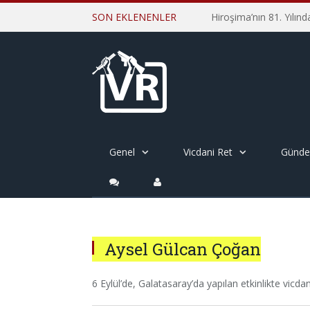
SON EKLENENLER
Genel
Vicdani Ret
Günd
Aysel Gülcan Çoğan
6 Eylül’de, Galatasaray’da yapılan etkinlikte vicdani