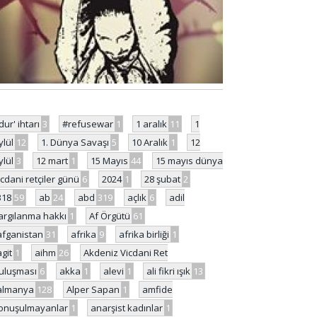
'dur' ihtarı
3
#refusewar
1
1 aralık
11
1
ylül
12
1. Dünya Savaşı
5
10 Aralık
1
12
ylül
3
12 mart
1
15 Mayıs
44
15 mayıs dünya
icdani retçiler günü
6
2024
1
28 şubat
2
318
59
ab
24
abd
319
açlık
6
adil
argılanma hakkı
1
Af Örgütü
61
afganistan
31
afrika
9
afrika birliği
1
agit
1
aihm
26
Akdeniz Vicdani Ret
uluşması
6
akka
1
alevi
1
ali fikri ışık
13
almanya
128
Alper Sapan
1
amfide
onuşulmayanlar
1
anarşist kadınlar
1