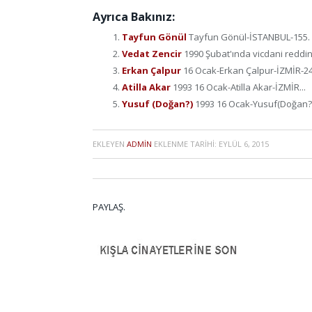
Ayrıca Bakınız:
Tayfun Gönül
Tayfun Gönül-İSTANBUL-155. ma
Vedat Zencir
1990 Şubat'ında vicdani reddini
Erkan Çalpur
16 Ocak-Erkan Çalpur-İZMİR-24 
Atilla Akar
1993 16 Ocak-Atilla Akar-İZMİR...
Yusuf (Doğan?)
1993 16 Ocak-Yusuf(Doğan?)
EKLEYEN
ADMIN
EKLENME TARIHI:
EYLÜL 6, 2015
PAYLAŞ.