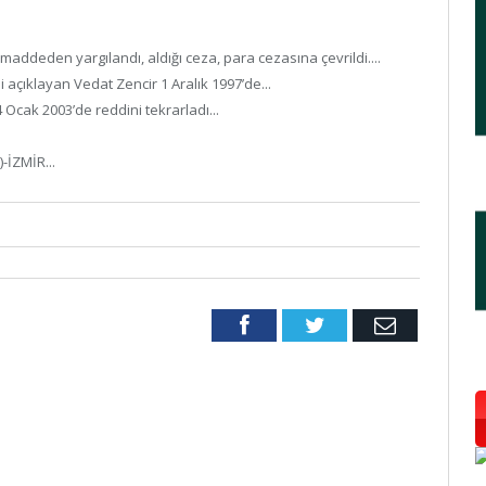
ddeden yargılandı, aldığı ceza, para cezasına çevrildi....
 açıklayan Vedat Zencir 1 Aralık 1997’de...
Ocak 2003’de reddini tekrarladı...
-İZMİR...
Facebook
Twitter
Email