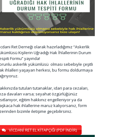
icdani Ret Derneği olarak hazırladığımız “Askerlik
ükümlüsü Kişilerin Uğradığı Hak İhlallerinin Durum
espiti Formu” yayında!
orunlu askerlik yükümlüsü olması sebebiyle çeşitli
ak ihlalleri yaşayan herkesi, bu formu doldurmaya
ağırıyoruz.
akkınızda tutulan tutanaklar, idari para cezaları,
eza davaları varsa; seyahat özgürlüğünüz
ısıtlanıyor, eğitim hakkınız engelleniyor ya da
aşkaca hak ihlallerine maruz kalıyorsanız, form
zerinden bizimle iletişime geçebilirsiniz.
VİCDANİ RET EL KİTAPÇIĞI (PDF İNDİR)