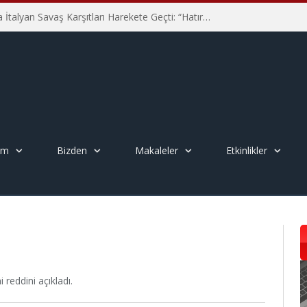
Hiroşima’nın 81. Yılında İtalyan Savaş Karşıtları Harekete Geçti: “Hatırlamak yeterli değil”
em
Bizden
Makaleler
Etkinlikler
 reddini açıkladı.