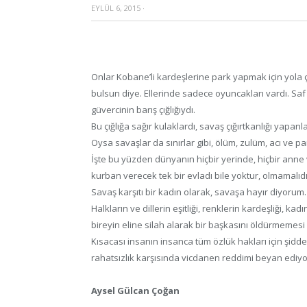
EYLÜL 6, 2015
·
Onlar Kobane’li kardeşlerine park yapmak için yola ç
bulsun diye. Ellerinde sadece oyuncakları vardı. Sa
güvercinin barış çığlığıydı.
Bu çığlığa sağır kulaklardı, savaş çığırtkanlığı yapanla
Oysa savaşlar da sınırlar gibi, ölüm, zulüm, acı ve p
İşte bu yüzden dünyanın hiçbir yerinde, hiçbir anne
kurban verecek tek bir evladı bile yoktur, olmamalıdı
Savaş karşıtı bir kadın olarak, savaşa hayır diyorum.
Halkların ve dillerin eşitliği, renklerin kardeşliği, ka
bireyin eline silah alarak bir başkasını öldürmemesi
Kısacası insanın insanca tüm özlük hakları için şi
rahatsızlık karşısında vicdanen reddimi beyan ediy
Aysel Gülcan Çoğan