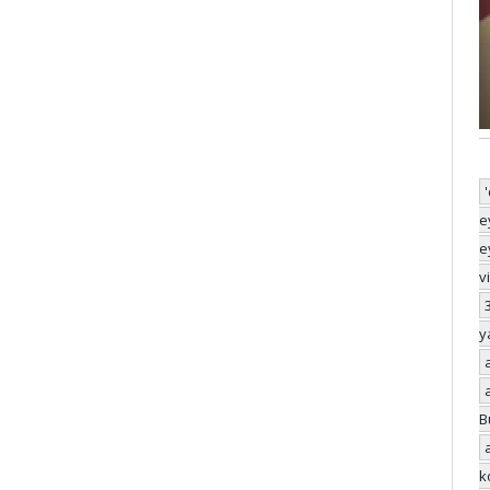
e
e
v
y
B
k