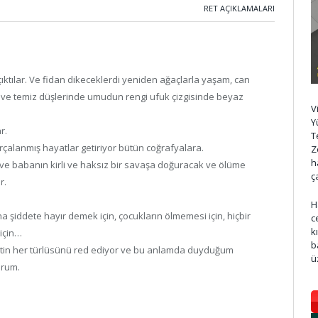
RET AÇIKLAMALARI
ıktılar. Ve fidan dikeceklerdi yeniden ağaçlarla yaşam, can
f ve temiz düşlerinde umudun rengi ufuk çizgisinde beyaz
V
Y
r.
T
arçalanmış hayatlar getiriyor bütün coğrafyalara.
Z
h
 ve babanın kirli ve haksız bir savaşa doğuracak ve ölüme
ç
r.
H
dına şiddete hayır demek için, çocukların ölmemesi için, hiçbir
c
k
 için…
b
ddetin her türlüsünü red ediyor ve bu anlamda duyduğum
ü
orum.