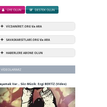
ÜYE OLUN
DESTEK OLUN
VİCDANİRET.ORG'da ARA
SAVASKARSİTLARİ.ORG'da ARA
HABERLERE ABONE OLUN
VIDEOLARIMIZ
aşamak Var… Söz-Müzik: Ezgi BERTİZ (Video)