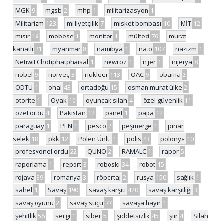
MGK
9
mgsb
2
mhp
1
militarizasyon
1
Militarizm
123
milliyetçilik
7
misket bombası
10
MİT
12
mısır
16
mobese
1
monitor
1
mülteci
76
murat
kanatlı
21
myanmar
8
namibya
1
nato
107
nazizm
1
Netiwit Chotiphatphaisal
1
newroz
1
nijer
1
nijerya
8
nobel
9
norveç
3
nükleer
113
OAC
9
obama
2
ODTÜ
1
ohal
43
ortadoğu
15
osman murat ülke
2
otorite
1
Oyak
10
oyuncak silah
4
özel güvenlik
11
özel ordu
4
Pakistan
12
panel
1
papa
12
paraguay
1
PEN
1
pesco
2
peşmerge
1
pınar
selek
18
pkk
12
Polen Ünlü
1
polis
43
polonya
10
profesyonel ordu
22
QUNO
2
RAMALC
1
rapor
5
raporlama
1
report
3
roboski
34
robot
15
rojava
39
romanya
3
röportaj
2
rusya
150
sağlık
1
sahel
1
Savaş
190
savaş karşıtı
420
savaş karşıtlığı
3
savaş oyunu
2
savaş suçu
77
savaşa hayır
1
şehitlik
56
sergi
1
siber
5
şiddetsizlik
45
şiir
4
Silah