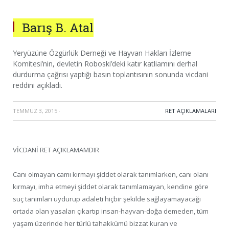
Barış B. Atal
Yeryüzüne Özgürlük Derneği ve Hayvan Hakları İzleme
Komitesi’nin, devletin Roboski’deki katır katliamını derhal
durdurma çağrısı yaptığı basın toplantısının sonunda vicdani
reddini açıkladı.
TEMMUZ 3, 2015
·
RET AÇIKLAMALARI
VİCDANİ RET AÇIKLAMAMDIR
Canı olmayan camı kırmayı şiddet olarak tanımlarken, canı olanı
kırmayı, imha etmeyi şiddet olarak tanımlamayan, kendine göre
suç tanımları uydurup adaleti hiçbir şekilde sağlayamayacağı
ortada olan yasaları çıkartıp insan-hayvan-doğa demeden, tüm
yaşam üzerinde her türlü tahakkümü bizzat kuran ve