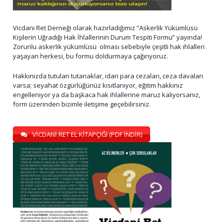
Vicdani Ret Derneği olarak hazırladığımız “Askerlik Yükümlüsü
Kişilerin Uğradığı Hak İhlallerinin Durum Tespiti Formu” yayında!
Zorunlu askerlik yükümlüsü olması sebebiyle çeşitli hak ihlalleri
yaşayan herkesi, bu formu doldurmaya çağırıyoruz.
Hakkınızda tutulan tutanaklar, idari para cezaları, ceza davaları
varsa; seyahat özgürlüğünüz kısıtlanıyor, eğitim hakkınız
engelleniyor ya da başkaca hak ihlallerine maruz kalıyorsanız,
form üzerinden bizimle iletişime geçebilirsiniz.
VİCDANİ RET EL KİTAPÇIĞI (PDF İNDİR)