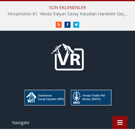
SON EKLENENLER
Hiroşima’nın 81. Yılında İtalyan Savaş Karşıtları Harekete Geçti: “Hatırlamak yeterli değil”
RSS
Facebook
Twitter
Navigate