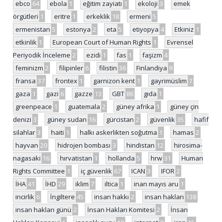
ebco
64
ebola
1
eğitim zayiatı
1
ekoloji
3
emek
örgütleri
1
eritre
1
erkeklik
18
ermeni
5
ermenistan
5
estonya
2
eta
5
etiyopya
4
Etkiniz
1
etkinlik
1
European Court of Human Rights
1
Evrensel
Periyodik İnceleme
2
ezidi
1
fas
1
faşizm
4
feminizm
2
filipinler
6
filistin
36
Finlandiya
9
fransa
37
frontex
1
garnizon kent
1
gayrimüslim
7
gaza
1
gazi
6
gazze
13
GBT
86
gıda
1
greenpeace
1
guatemala
2
güney afrika
1
güney çin
denizi
3
güney sudan
16
gürcistan
2
güvenlik
35
hafif
silahlar
3
haiti
1
halkı askerlikten soğutma
1
hamas
2
hayvan
20
hidrojen bombası
3
hindistan
12
hirosima-
nagasaki
16
hırvatistan
1
hollanda
5
hrw
31
Human
Rights Committee
1
iç güvenlik
67
ICAN
3
IFOR
2
İHA
41
İHD
29
iklim
7
iltica
1
inan mayıs aru
1
incirlik
6
İngiltere
45
insan hakkı
2
insan hakları
138
insan hakları günü
2
İnsan Hakları Komitesi
2
İnsan