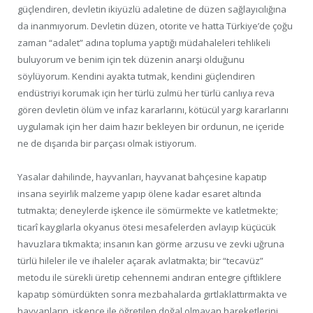
güçlendiren, devletin ikiyüzlü adaletine de düzen sağlayıcılığına
da inanmıyorum. Devletin düzen, otorite ve hatta Türkiye’de çoğu
zaman “adalet” adına topluma yaptığı müdahaleleri tehlikeli
buluyorum ve benim için tek düzenin anarşi olduğunu
söylüyorum. Kendini ayakta tutmak, kendini güçlendiren
endüstriyi korumak için her türlü zulmü her türlü canlıya reva
gören devletin ölüm ve infaz kararlarını, kötücül yargı kararlarını
uygulamak için her daim hazır bekleyen bir ordunun, ne içeride
ne de dışarıda bir parçası olmak istiyorum.
Yasalar dahilinde, hayvanları, hayvanat bahçesine kapatıp
insana seyirlik malzeme yapıp ölene kadar esaret altında
tutmakta; deneylerde işkence ile sömürmekte ve katletmekte;
ticarî kaygılarla okyanus ötesi mesafelerden avlayıp küçücük
havuzlara tıkmakta; insanın kan görme arzusu ve zevki uğruna
türlü hileler ile ve ihaleler açarak avlatmakta; bir “tecavüz”
metodu ile sürekli üretip cehennemi andıran entegre çiftliklere
kapatıp sömürdükten sonra mezbahalarda gırtlaklattırmakta ve
hayvanların, işkence ile öğretilen doğal olmayan hareketlerini