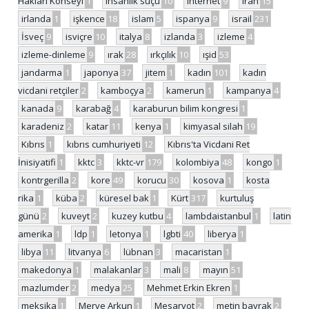
Hakları Konseyi
1
insanlık suçu
10
internet
9
iran
15
irlanda
1
işkence
18
islam
5
ispanya
9
israil
231
İsveç
9
isviçre
10
italya
8
izlanda
3
izleme
4
izleme-dinleme
9
ırak
28
ırkçılık
10
ışid
53
jandarma
1
japonya
37
jitem
1
kadın
101
kadın
vicdani retçiler
2
kamboçya
2
kamerun
1
kampanya
4
kanada
9
karabağ
4
karaburun bilim kongresi
1
karadeniz
2
katar
11
kenya
1
kimyasal silah
19
Kıbrıs
1
kıbrıs cumhuriyeti
12
Kıbrıs'ta Vicdani Ret
İnisiyatifi
1
kktc
3
kktc-vr
179
kolombiya
48
kongo
1
kontrgerilla
2
kore
49
korucu
30
kosova
1
kosta
rika
1
küba
2
küresel bak
1
Kürt
317
kurtuluş
günü
2
kuveyt
2
kuzey kutbu
4
lambdaistanbul
1
latin
amerika
1
ldp
1
letonya
1
lgbti
40
liberya
1
libya
11
litvanya
6
lübnan
3
macaristan
1
makedonya
1
malakanlar
3
mali
8
mayın
51
mazlumder
2
medya
25
Mehmet Erkin Ekren
1
meksika
1
Merve Arkun
1
Mesarvot
2
metin bayrak
2