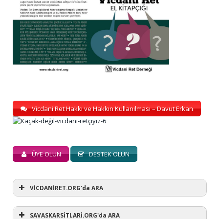
Vicdani Ret Hakkı ve Hakkın Kullanılması – Davut Erkan
ÜYE OLUN
DESTEK OLUN
VİCDANİRET.ORG'da ARA
SAVASKARSİTLARİ.ORG'da ARA