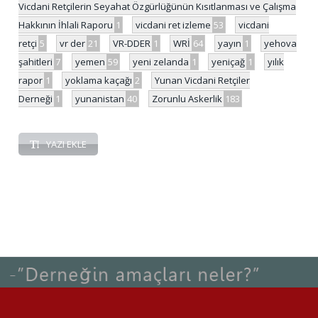
Vicdani Retçilerin Seyahat Özgürlüğünün Kısıtlanması ve Çalışma
Hakkının İhlali Raporu
1
vicdani ret izleme
53
vicdani
retçi
5
vr der
21
VR-DDER
1
WRİ
64
yayın
1
yehova
şahitleri
7
yemen
59
yeni zelanda
1
yeniçağ
1
yılık
rapor
1
yoklama kaçağı
2
Yunan Vicdani Retçiler
Derneği
1
yunanistan
40
Zorunlu Askerlik
183
YAZI EKLE