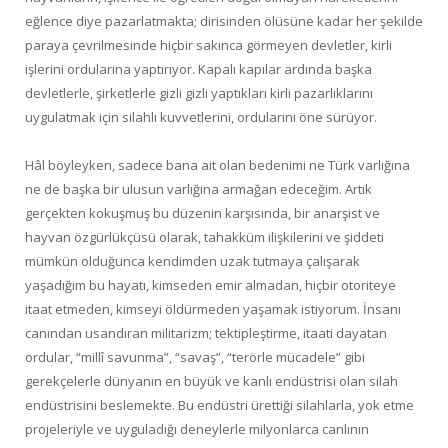
eğlence diye pazarlatmakta; dirisinden ölüsüne kadar her şekilde
paraya çevrilmesinde hiçbir sakınca görmeyen devletler, kirli
işlerini ordularına yaptırıyor. Kapalı kapılar ardında başka
devletlerle, şirketlerle gizli gizli yaptıkları kirli pazarlıklarını
uygulatmak için silahlı kuvvetlerini, ordularını öne sürüyor.
Hâl böyleyken, sadece bana ait olan bedenimi ne Türk varlığına
ne de başka bir ulusun varlığına armağan edeceğim. Artık
gerçekten kokuşmuş bu düzenin karşısında, bir anarşist ve
hayvan özgürlükçüsü olarak, tahakküm ilişkilerini ve şiddeti
mümkün olduğunca kendimden uzak tutmaya çalışarak
yaşadığım bu hayatı, kimseden emir almadan, hiçbir otoriteye
itaat etmeden, kimseyi öldürmeden yaşamak istiyorum. İnsanı
canından usandıran militarizm; tektipleştirme, itaati dayatan
ordular, “millî savunma”, “savaş”, “terörle mücadele” gibi
gerekçelerle dünyanın en büyük ve kanlı endüstrisi olan silah
endüstrisini beslemekte. Bu endüstri ürettiği silahlarla, yok etme
projeleriyle ve uyguladığı deneylerle milyonlarca canlının