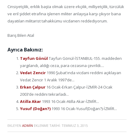
Cinsiyetçilik, erklik başta olmak üzere ırkçılık, milliyetçilik, türcülük
ve eril şiddet etrafına işlenen militer anlayışa karşı çıkıyor bana
dayatılan militarist tahakkümu vicdanen reddediyorum.
​​​​​​​​​Barış Bilen Atal
Ayrıca Bakınız:
Tayfun Gönül
Tayfun Gönül-İSTANBUL-155. maddeden
yargılandı, aldığı ceza, para cezasına çevrildi....
Vedat Zencir
1990 Şubat'ında vicdani reddini açıklayan
Vedat Zencir 1 Aralık 1997’de...
Erkan Çalpur
16 Ocak-Erkan Çalpur-İZMİR-24 Ocak
2003’de reddini tekrarladı...
Atilla Akar
1993 16 Ocak-Atilla Akar-İZMİR...
Yusuf (Doğan?)
1993 16 Ocak-Yusuf(Doğan?)-İZMİR...
EKLEYEN
ADMIN
EKLENME TARIHI:
TEMMUZ 3, 2015