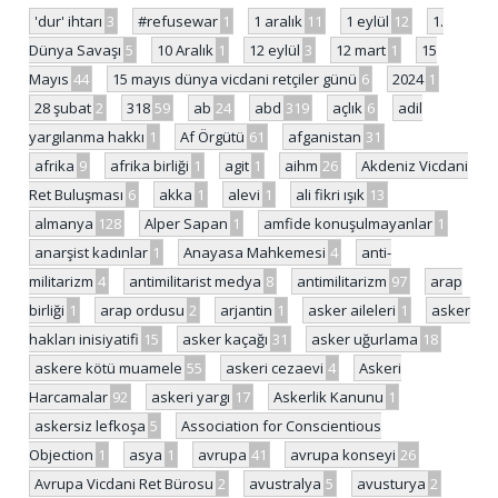
'dur' ihtarı
3
#refusewar
1
1 aralık
11
1 eylül
12
1.
Dünya Savaşı
5
10 Aralık
1
12 eylül
3
12 mart
1
15
Mayıs
44
15 mayıs dünya vicdani retçiler günü
6
2024
1
28 şubat
2
318
59
ab
24
abd
319
açlık
6
adil
yargılanma hakkı
1
Af Örgütü
61
afganistan
31
afrika
9
afrika birliği
1
agit
1
aihm
26
Akdeniz Vicdani
Ret Buluşması
6
akka
1
alevi
1
ali fikri ışık
13
almanya
128
Alper Sapan
1
amfide konuşulmayanlar
1
anarşist kadınlar
1
Anayasa Mahkemesi
4
anti-
militarizm
4
antimilitarist medya
8
antimilitarizm
97
arap
birliği
1
arap ordusu
2
arjantin
1
asker aileleri
1
asker
hakları inisiyatifi
15
asker kaçağı
31
asker uğurlama
18
askere kötü muamele
55
askeri cezaevi
4
Askeri
Harcamalar
92
askeri yargı
17
Askerlik Kanunu
1
askersiz lefkoşa
5
Association for Conscientious
Objection
1
asya
1
avrupa
41
avrupa konseyi
26
Avrupa Vicdani Ret Bürosu
2
avustralya
5
avusturya
2