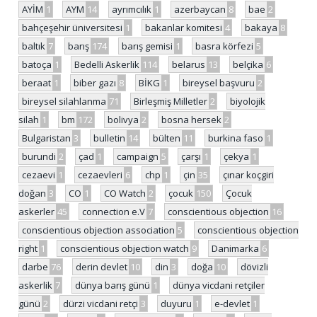
AYİM
1
AYM
14
ayrımcılık
1
azerbaycan
8
bae
2
bahçeşehir üniversitesi
1
bakanlar komitesi
4
bakaya
8
baltık
7
barış
174
barış gemisi
1
basra körfezi
5
batoça
1
Bedelli Askerlik
114
belarus
13
belçika
6
beraat
1
biber gazı
8
BİKG
1
bireysel başvuru
2
bireysel silahlanma
71
Birleşmiş Milletler
2
biyolojik
silah
1
bm
172
bolivya
2
bosna hersek
2
Bulgaristan
3
bulletin
14
bülten
11
burkina faso
1
burundi
2
çad
1
campaign
5
çarşı
1
çekya
1
cezaevi
1
cezaevleri
6
chp
1
çin
35
çınar koçgiri
doğan
3
CO
1
CO Watch
2
çocuk
150
Çocuk
askerler
45
connection e.V
7
conscientious objection
16
conscientious objection association
5
conscientious objection
right
1
conscientious objection watch
9
Danimarka
6
darbe
76
derin devlet
10
din
3
doğa
10
dövizli
askerlik
7
dünya barış günü
1
dünya vicdani retçiler
günü
2
dürzi vicdani retçi
3
duyuru
1
e-devlet
1