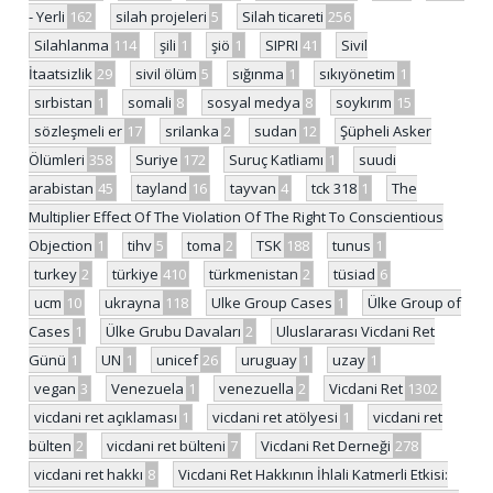
- Yerli
162
silah projeleri
5
Silah ticareti
256
Silahlanma
114
şili
1
şiö
1
SIPRI
41
Sivil
İtaatsizlik
29
sivil ölüm
5
sığınma
1
sıkıyönetim
1
sırbistan
1
somali
8
sosyal medya
8
soykırım
15
sözleşmeli er
17
srilanka
2
sudan
12
Şüpheli Asker
Ölümleri
358
Suriye
172
Suruç Katliamı
1
suudi
arabistan
45
tayland
16
tayvan
4
tck 318
1
The
Multiplier Effect Of The Violation Of The Right To Conscientious
Objection
1
tihv
5
toma
2
TSK
188
tunus
1
turkey
2
türkiye
410
türkmenistan
2
tüsiad
6
ucm
10
ukrayna
118
Ulke Group Cases
1
Ülke Group of
Cases
1
Ülke Grubu Davaları
2
Uluslararası Vicdani Ret
Günü
1
UN
1
unicef
26
uruguay
1
uzay
1
vegan
3
Venezuela
1
venezuella
2
Vicdani Ret
1302
vicdani ret açıklaması
1
vicdani ret atölyesi
1
vicdani ret
bülten
2
vicdani ret bülteni
7
Vicdani Ret Derneği
278
vicdani ret hakkı
8
Vicdani Ret Hakkının İhlali Katmerli Etkisi: