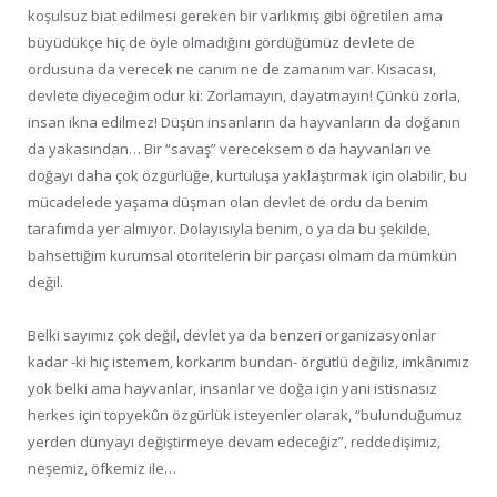
koşulsuz biat edilmesi gereken bir varlıkmış gibi öğretilen ama
büyüdükçe hiç de öyle olmadığını gördüğümüz devlete de
ordusuna da verecek ne canım ne de zamanım var. Kısacası,
devlete diyeceğim odur ki: Zorlamayın, dayatmayın! Çünkü zorla,
insan ikna edilmez! Düşün insanların da hayvanların da doğanın
da yakasından… Bir “savaş” vereceksem o da hayvanları ve
doğayı daha çok özgürlüğe, kurtuluşa yaklaştırmak için olabilir, bu
mücadelede yaşama düşman olan devlet de ordu da benim
tarafımda yer almıyor. Dolayısıyla benim, o ya da bu şekilde,
bahsettiğim kurumsal otoritelerin bir parçası olmam da mümkün
değil.
Belki sayımız çok değil, devlet ya da benzeri organizasyonlar
kadar -ki hiç istemem, korkarım bundan- örgütlü değiliz, imkânımız
yok belki ama hayvanlar, insanlar ve doğa için yani istisnasız
herkes için topyekûn özgürlük isteyenler olarak, “bulunduğumuz
yerden dünyayı değiştirmeye devam edeceğiz”, reddedişimiz,
neşemiz, öfkemiz ile…