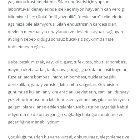
yaşamına kastetmektedir. Silah endüstrisi için yapılan
laboratuvar deneylerinde ise kaç milyon hayvanın can verdiği
bilinmiyor bile; çünkü “millî güvenlik”, “devlet sırrı” kelimelerini
ağzımıza bile alamıyoruz. Silah endüstrisinin kardeşi olan,
devletin mevzuatıyla onaylanan ve devlete kaynak sağlayan
avcılığın sebep olduğu sonsuz bucaksız soykırımdan ise
bahsetmeyeceğim…
Balta, bıçak, mızrak, yay, kılıç, gürz, tüfek, top, obüs, el bombası,
mayın, roket atarlar, tank, savaş uçağı, gaz odaları, asit kuyuları,
füzeler, atom bombası, hidrojen bombası, nükleer başlıklı
denizaltları, yapay virüsler, kitle imha salgınları. Geçmişten
günümüze kullanılan yıkım araçları. Devletlerin, canlıları, dünyayı
yok etme konusunda kibirlendikleri, yetmezmiş gibi medeniyetin
gelişimi olarak lanse edilen silahlar. Ne bu tür bir uygarlığı kabul
ediyorum ne de bu uygarlığın sağladığı hukuğun adaletine ve
geçerliliğine inanabiliyorum.
Çocukluğumuzdan bu yana kutsal, dokunulmaz, eleştirilemez ve