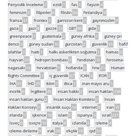
Periyodik İnceleme
2
ezidi
1
fas
1
faşizm
4
feminizm
2
filipinler
6
filistin
36
Finlandiya
9
fransa
37
frontex
1
garnizon kent
1
gayrimüslim
7
gaza
1
gazi
6
gazze
13
GBT
86
gıda
1
greenpeace
1
guatemala
2
güney afrika
1
güney çin
denizi
3
güney sudan
16
gürcistan
2
güvenlik
35
hafif
silahlar
3
haiti
1
halkı askerlikten soğutma
1
hamas
2
hayvan
20
hidrojen bombası
3
hindistan
12
hirosima-
nagasaki
16
hırvatistan
1
hollanda
5
hrw
31
Human
Rights Committee
1
iç güvenlik
67
ICAN
3
IFOR
2
İHA
41
İHD
29
iklim
7
iltica
1
inan mayıs aru
1
incirlik
6
İngiltere
45
insan hakkı
2
insan hakları
138
insan hakları günü
2
İnsan Hakları Komitesi
2
İnsan
Hakları Konseyi
1
insanlık suçu
10
internet
9
iran
15
irlanda
1
işkence
18
islam
5
ispanya
9
israil
231
İsveç
9
isviçre
10
italya
8
izlanda
3
izleme
4
izleme-dinleme
9
ırak
28
ırkçılık
10
ışid
53