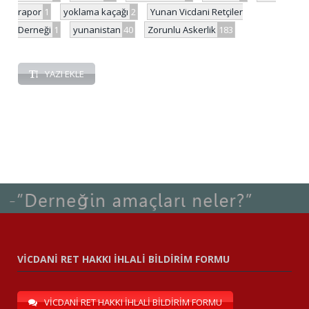
rapor
1
yoklama kaçağı
2
Yunan Vicdani Retçiler
Derneği
1
yunanistan
40
Zorunlu Askerlik
183
YAZI EKLE
VİCDANİ RET HAKKI İHLALİ BİLDİRİM FORMU
VİCDANİ RET HAKKI İHLALİ BİLDİRİM FORMU