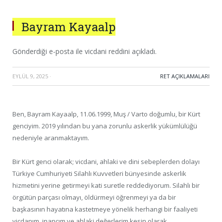
Bayram Kayaalp
Gönderdiği e-posta ile vicdani reddini açıkladı.
EYLÜL 9, 2025
·
RET AÇIKLAMALARI
Ben, Bayram Kayaalp, 11.06.1999, Muş / Varto doğumlu, bir Kürt
genciyim. 2019 yılından bu yana zorunlu askerlik yükümlülüğü
nedeniyle aranmaktayım.
Bir Kürt genci olarak; vicdani, ahlaki ve dini sebeplerden dolayı
Türkiye Cumhuriyeti Silahlı Kuvvetleri bünyesinde askerlik
hizmetini yerine getirmeyi kati suretle reddediyorum. Silahlı bir
örgütün parçası olmayı, öldürmeyi öğrenmeyi ya da bir
başkasının hayatına kastetmeye yönelik herhangi bir faaliyeti
vicdanım, inancım ve ahlaki değerlerim kesin olarak