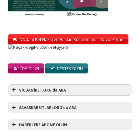
Vicdani Ret Hakkı ve Hakkın Kullanılması – Davut Erkan
ÜYE OLUN
DESTEK OLUN
VİCDANİRET.ORG'da ARA
SAVASKARSİTLARİ.ORG'da ARA
HABERLERE ABONE OLUN