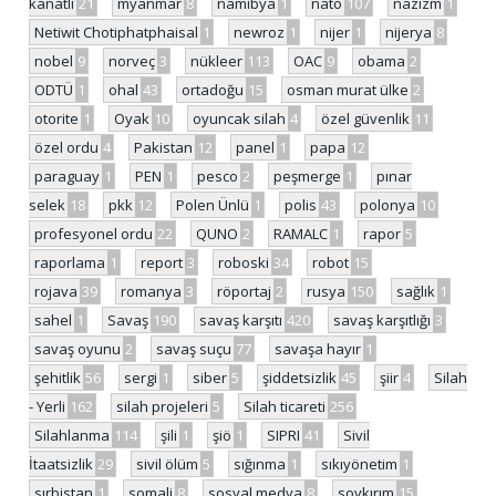
kanatlı
21
myanmar
8
namibya
1
nato
107
nazizm
1
Netiwit Chotiphatphaisal
1
newroz
1
nijer
1
nijerya
8
nobel
9
norveç
3
nükleer
113
OAC
9
obama
2
ODTÜ
1
ohal
43
ortadoğu
15
osman murat ülke
2
otorite
1
Oyak
10
oyuncak silah
4
özel güvenlik
11
özel ordu
4
Pakistan
12
panel
1
papa
12
paraguay
1
PEN
1
pesco
2
peşmerge
1
pınar
selek
18
pkk
12
Polen Ünlü
1
polis
43
polonya
10
profesyonel ordu
22
QUNO
2
RAMALC
1
rapor
5
raporlama
1
report
3
roboski
34
robot
15
rojava
39
romanya
3
röportaj
2
rusya
150
sağlık
1
sahel
1
Savaş
190
savaş karşıtı
420
savaş karşıtlığı
3
savaş oyunu
2
savaş suçu
77
savaşa hayır
1
şehitlik
56
sergi
1
siber
5
şiddetsizlik
45
şiir
4
Silah
- Yerli
162
silah projeleri
5
Silah ticareti
256
Silahlanma
114
şili
1
şiö
1
SIPRI
41
Sivil
İtaatsizlik
29
sivil ölüm
5
sığınma
1
sıkıyönetim
1
sırbistan
1
somali
8
sosyal medya
8
soykırım
15