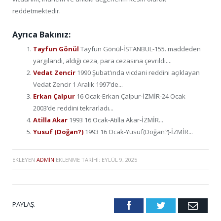
reddetmektedir.
Ayrıca Bakınız:
Tayfun Gönül
Tayfun Gönül-İSTANBUL-155. maddeden
yargılandı, aldığı ceza, para cezasına çevrildi....
Vedat Zencir
1990 Şubat'ında vicdani reddini açıklayan
Vedat Zencir 1 Aralık 1997’de...
Erkan Çalpur
16 Ocak-Erkan Çalpur-İZMİR-24 Ocak
2003’de reddini tekrarladı...
Atilla Akar
1993 16 Ocak-Atilla Akar-İZMİR...
Yusuf (Doğan?)
1993 16 Ocak-Yusuf(Doğan?)-İZMİR...
EKLEYEN
ADMIN
EKLENME TARIHI:
EYLÜL 9, 2025
PAYLAŞ.
Facebook
Twitter
Emai