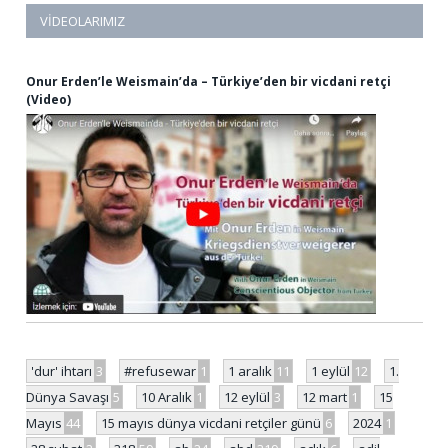
VIDEOLARIMIZ
Onur Erden’le Weismain’da – Türkiye’den bir vicdani retçi
(Video)
'dur' ihtarı
3
#refusewar
1
1 aralık
11
1 eylül
12
1.
Dünya Savaşı
5
10 Aralık
1
12 eylül
3
12 mart
1
15
Mayıs
44
15 mayıs dünya vicdani retçiler günü
6
2024
1