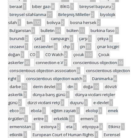
beraat
1
biber gazı
8
BİKG
1
bireysel başvuru
2
bireysel silahlanma
71
Birleşmiş Milletler
2
biyolojik
silah
1
bm
172
bolivya
2
bosna hersek
2
Bulgaristan
3
bulletin
14
bülten
11
burkina faso
1
burundi
2
çad
1
campaign
5
çarşı
1
çekya
1
cezaevi
1
cezaevleri
6
chp
1
çin
35
çınar koçgiri
doğan
3
CO
1
CO Watch
2
çocuk
150
Çocuk
askerler
45
connection e.V
7
conscientious objection
16
conscientious objection association
5
conscientious objection
right
1
conscientious objection watch
9
Danimarka
6
darbe
76
derin devlet
10
din
3
doğa
10
dövizli
askerlik
7
dünya barış günü
1
dünya vicdani retçiler
günü
2
dürzi vicdani retçi
3
duyuru
1
e-devlet
1
ebco
64
ebola
1
eğitim zayiatı
1
ekoloji
3
emek
örgütleri
1
eritre
1
erkeklik
18
ermeni
5
ermenistan
5
estonya
2
eta
5
etiyopya
4
Etkiniz
1
etkinlik
1
European Court of Human Rights
1
Evrensel