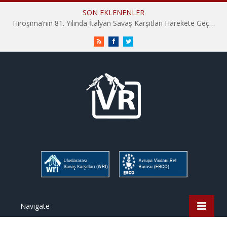
SON EKLENENLER
Hiroşima’nın 81. Yılında İtalyan Savaş Karşıtları Harekete Geçti: “Hatırlamak yeterli değil”
RSS
Facebook
Twitter
Navigate