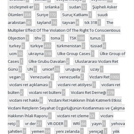
sözleşmeli er
17
srilanka
2
sudan
12
Şüpheli Asker
Ölümleri
358
Suriye
172
Suruç Katliamı
1
suudi
arabistan
45
tayland
16
tayvan
4
tck 318
1
The
Multiplier Effect Of The Violation Of The Right To Conscientious
Objection
1
tihv
5
toma
2
TSK
188
tunus
1
turkey
2
türkiye
410
türkmenistan
2
tüsiad
6
ucm
10
ukrayna
118
Ulke Group Cases
1
Ülke Group of
Cases
1
Ülke Grubu Davaları
2
Uluslararası Vicdani Ret
Günü
1
UN
1
unicef
26
uruguay
1
uzay
1
vegan
3
Venezuela
1
venezuella
2
Vicdani Ret
1302
vicdani ret açıklaması
1
vicdani ret atölyesi
1
vicdani ret
bülten
2
vicdani ret bülteni
7
Vicdani Ret Derneği
278
vicdani ret hakkı
8
Vicdani Ret Hakkının İhlali Katmerli Etkisi:
Vicdani Retçilerin Seyahat Özgürlüğünün Kısıtlanması ve Çalışma
Hakkının İhlali Raporu
1
vicdani ret izleme
53
vicdani
retçi
5
vr der
21
VR-DDER
1
WRİ
64
yayın
1
yehova
şahitleri
7
yemen
59
yeni zelanda
1
yeniçağ
1
yılık