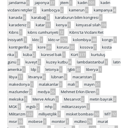
jandarma
1
japonya
37
jitem
1
kadın
101
kadın
vicdani retçiler
2
kamboçya
2
kamerun
1
kampanya
4
kanada
9
karabağ
4
karaburun bilim kongresi
1
karadeniz
2
katar
11
kenya
1
kimyasal silah
19
Kıbrıs
1
kıbrıs cumhuriyeti
12
Kıbrıs'ta Vicdani Ret
İnisiyatifi
1
kktc
3
kktc-vr
179
kolombiya
48
kongo
1
kontrgerilla
2
kore
49
korucu
30
kosova
1
kosta
rika
1
küba
2
küresel bak
1
Kürt
317
kurtuluş
günü
2
kuveyt
2
kuzey kutbu
4
lambdaistanbul
1
latin
amerika
1
ldp
1
letonya
1
lgbti
40
liberya
1
libya
11
litvanya
6
lübnan
3
macaristan
1
makedonya
1
malakanlar
3
mali
8
mayın
51
mazlumder
2
medya
25
Mehmet Erkin Ekren
1
meksika
1
Merve Arkun
1
Mesarvot
2
metin bayrak
2
MGK
9
mgsb
2
mhp
1
militarizasyon
1
Militarizm
123
milliyetçilik
7
misket bombası
10
MİT
12
mısır
16
mobese
1
monitor
1
mülteci
76
murat