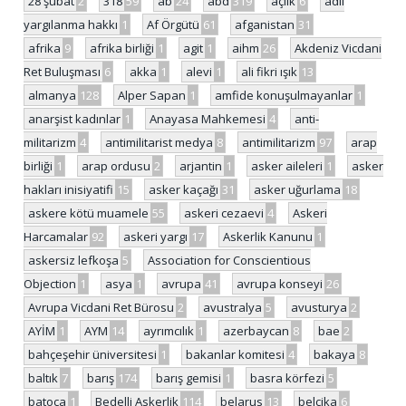
28 şubat
2
318
59
ab
24
abd
319
açlık
6
adil
yargılanma hakkı
1
Af Örgütü
61
afganistan
31
afrika
9
afrika birliği
1
agit
1
aihm
26
Akdeniz Vicdani
Ret Buluşması
6
akka
1
alevi
1
ali fikri ışık
13
almanya
128
Alper Sapan
1
amfide konuşulmayanlar
1
anarşist kadınlar
1
Anayasa Mahkemesi
4
anti-
militarizm
4
antimilitarist medya
8
antimilitarizm
97
arap
birliği
1
arap ordusu
2
arjantin
1
asker aileleri
1
asker
hakları inisiyatifi
15
asker kaçağı
31
asker uğurlama
18
askere kötü muamele
55
askeri cezaevi
4
Askeri
Harcamalar
92
askeri yargı
17
Askerlik Kanunu
1
askersiz lefkoşa
5
Association for Conscientious
Objection
1
asya
1
avrupa
41
avrupa konseyi
26
Avrupa Vicdani Ret Bürosu
2
avustralya
5
avusturya
2
AYİM
1
AYM
14
ayrımcılık
1
azerbaycan
8
bae
2
bahçeşehir üniversitesi
1
bakanlar komitesi
4
bakaya
8
baltık
7
barış
174
barış gemisi
1
basra körfezi
5
batoça
1
Bedelli Askerlik
114
belarus
13
belçika
6