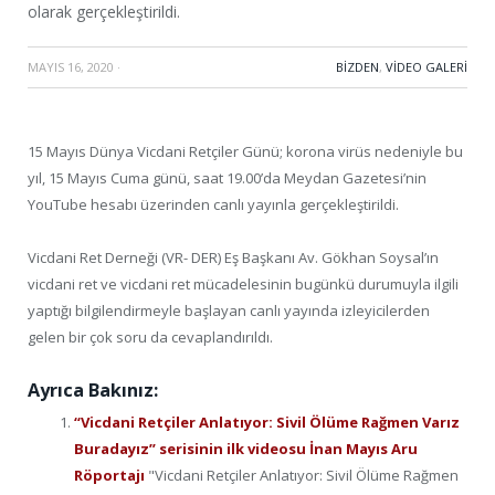
olarak gerçekleştirildi.
MAYIS 16, 2020
·
BIZDEN
,
VIDEO GALERI
15 Mayıs Dünya Vicdani Retçiler Günü; korona virüs nedeniyle bu
yıl, 15 Mayıs Cuma günü, saat 19.00’da Meydan Gazetesi’nin
YouTube hesabı üzerinden canlı yayınla gerçekleştirildi.
Vicdani Ret Derneği (VR- DER) Eş Başkanı Av. Gökhan Soysal’ın
vicdani ret ve vicdani ret mücadelesinin bugünkü durumuyla ilgili
yaptığı bilgilendirmeyle başlayan canlı yayında izleyicilerden
gelen bir çok soru da cevaplandırıldı.
Ayrıca Bakınız:
“Vicdani Retçiler Anlatıyor: Sivil Ölüme Rağmen Varız
Buradayız” serisinin ilk videosu İnan Mayıs Aru
Röportajı
"Vicdani Retçiler Anlatıyor: Sivil Ölüme Rağmen