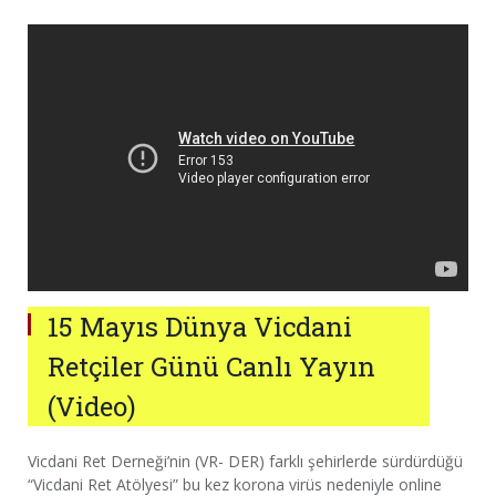
15 Mayıs Dünya Vicdani
Retçiler Günü Canlı Yayın
(Video)
Vicdani Ret Derneği’nin (VR- DER) farklı şehirlerde sürdürdüğü
“Vicdani Ret Atölyesi” bu kez korona virüs nedeniyle online