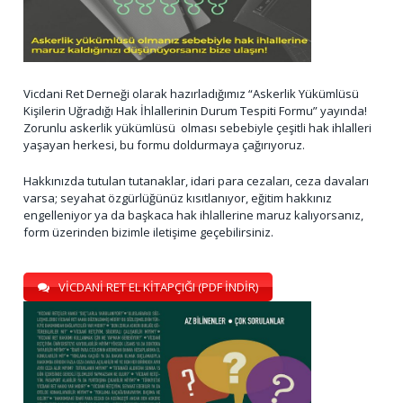
Vicdani Ret Derneği olarak hazırladığımız “Askerlik Yükümlüsü
Kişilerin Uğradığı Hak İhlallerinin Durum Tespiti Formu” yayında!
Zorunlu askerlik yükümlüsü olması sebebiyle çeşitli hak ihlalleri
yaşayan herkesi, bu formu doldurmaya çağırıyoruz.
Hakkınızda tutulan tutanaklar, idari para cezaları, ceza davaları
varsa; seyahat özgürlüğünüz kısıtlanıyor, eğitim hakkınız
engelleniyor ya da başkaca hak ihlallerine maruz kalıyorsanız,
form üzerinden bizimle iletişime geçebilirsiniz.
VİCDANİ RET EL KİTAPÇIĞI (PDF İNDİR)