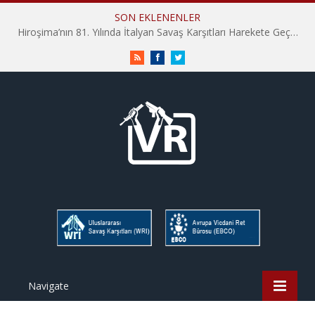
SON EKLENENLER
Hiroşima’nın 81. Yılında İtalyan Savaş Karşıtları Harekete Geçti: “Hatırlamak yeterli değil”
RSS
Facebook
Twitter
Navigate