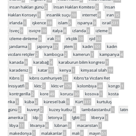
insan hakları günü
2
İnsan Hakları Komitesi
2
İnsan
Hakları Konseyi
1
insanlık suçu
10
internet
9
iran
15
irlanda
1
işkence
18
islam
5
ispanya
9
israil
231
İsveç
9
isviçre
10
italya
8
izlanda
3
izleme
4
izleme-dinleme
9
ırak
28
ırkçılık
10
ışid
53
jandarma
1
japonya
37
jitem
1
kadın
101
kadın
vicdani retçiler
2
kamboçya
2
kamerun
1
kampanya
4
kanada
9
karabağ
4
karaburun bilim kongresi
1
karadeniz
2
katar
11
kenya
1
kimyasal silah
19
Kıbrıs
1
kıbrıs cumhuriyeti
12
Kıbrıs'ta Vicdani Ret
İnisiyatifi
1
kktc
3
kktc-vr
179
kolombiya
48
kongo
1
kontrgerilla
2
kore
49
korucu
30
kosova
1
kosta
rika
1
küba
2
küresel bak
1
Kürt
317
kurtuluş
günü
2
kuveyt
2
kuzey kutbu
4
lambdaistanbul
1
latin
amerika
1
ldp
1
letonya
1
lgbti
40
liberya
1
libya
11
litvanya
6
lübnan
3
macaristan
1
makedonya
1
malakanlar
3
mali
8
mayın
51