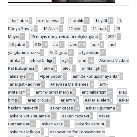
'dur' ihtarı
3
#refusewar
1
1 aralık
11
1 eylül
12
1.
Dünya Savaşı
5
10 Aralık
1
12 eylül
3
12 mart
1
15
Mayıs
44
15 mayıs dünya vicdani retçiler günü
6
2024
1
28 şubat
2
318
59
ab
24
abd
319
açlık
6
adil
yargılanma hakkı
1
Af Örgütü
61
afganistan
31
afrika
9
afrika birliği
1
agit
1
aihm
26
Akdeniz Vicdani
Ret Buluşması
6
akka
1
alevi
1
ali fikri ışık
13
almanya
128
Alper Sapan
1
amfide konuşulmayanlar
1
anarşist kadınlar
1
Anayasa Mahkemesi
4
anti-
militarizm
4
antimilitarist medya
8
antimilitarizm
97
arap
birliği
1
arap ordusu
2
arjantin
1
asker aileleri
1
asker
hakları inisiyatifi
15
asker kaçağı
31
asker uğurlama
18
askere kötü muamele
55
askeri cezaevi
4
Askeri
Harcamalar
92
askeri yargı
17
Askerlik Kanunu
1
askersiz lefkoşa
5
Association for Conscientious