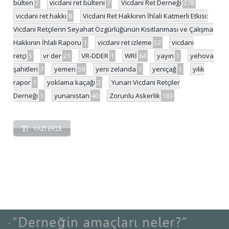
bülten
2
vicdani ret bülteni
7
Vicdani Ret Derneği
278
vicdani ret hakkı
8
Vicdani Ret Hakkının İhlali Katmerli Etkisi:
Vicdani Retçilerin Seyahat Özgürlüğünün Kısıtlanması ve Çalışma
Hakkının İhlali Raporu
1
vicdani ret izleme
53
vicdani
retçi
5
vr der
21
VR-DDER
1
WRİ
64
yayın
1
yehova
şahitleri
7
yemen
59
yeni zelanda
1
yeniçağ
1
yılık
rapor
1
yoklama kaçağı
2
Yunan Vicdani Retçiler
Derneği
1
yunanistan
40
Zorunlu Askerlik
183
YAZI EKLE