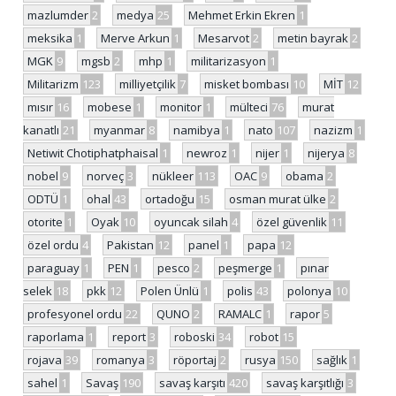
mazlumder
2
medya
25
Mehmet Erkin Ekren
1
meksika
1
Merve Arkun
1
Mesarvot
2
metin bayrak
2
MGK
9
mgsb
2
mhp
1
militarizasyon
1
Militarizm
123
milliyetçilik
7
misket bombası
10
MİT
12
mısır
16
mobese
1
monitor
1
mülteci
76
murat
kanatlı
21
myanmar
8
namibya
1
nato
107
nazizm
1
Netiwit Chotiphatphaisal
1
newroz
1
nijer
1
nijerya
8
nobel
9
norveç
3
nükleer
113
OAC
9
obama
2
ODTÜ
1
ohal
43
ortadoğu
15
osman murat ülke
2
otorite
1
Oyak
10
oyuncak silah
4
özel güvenlik
11
özel ordu
4
Pakistan
12
panel
1
papa
12
paraguay
1
PEN
1
pesco
2
peşmerge
1
pınar
selek
18
pkk
12
Polen Ünlü
1
polis
43
polonya
10
profesyonel ordu
22
QUNO
2
RAMALC
1
rapor
5
raporlama
1
report
3
roboski
34
robot
15
rojava
39
romanya
3
röportaj
2
rusya
150
sağlık
1
sahel
1
Savaş
190
savaş karşıtı
420
savaş karşıtlığı
3