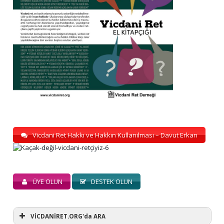
Vicdani Ret Hakkı ve Hakkın Kullanılması – Davut Erkan
ÜYE OLUN
DESTEK OLUN
VİCDANİRET.ORG'da ARA