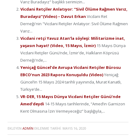
Varız Buradayız" başlıklı serimizin...
Vicdani Retçiler Anlatıyor: “Sivil Ölüme Rağmen Varız,
Buradayız”(Video) – Davut Erkan
Vicdani Ret
Derneği'nin "Vicdani Retçiler Anlatıyor: Sivil Ölüme Rağmen
Varız...
Vicdani retçi Yavuz Atan’la söyleşi: Militarizme inat,
yaşasın hayat! (Video, 15 Mayıs, İzmir)
15 Mayıs Dünya
Vicdani Retçiler Günü’nde, İzmir'de, Halkların Köprüsü
Derneği'nde,...
Yeniçağ Güncel’de Avrupa Vicdani Retçiler Bürosu
EBCO’nun 2023 Raporu Konuşuldu (Video)
Yeniçağ
Güncel’in 15 Mayıs 2024 tarihli yayınında, Murat Kanatlı,
Türkiye’de...
VR-DER, 15 Mayıs Dünya Vicdani Retçiler Günü’nde
Amed’deydi
14-15 Mayıs tarihlerinde, “Amed’in Garnizon
Kent Olmasına İzin Vermeyeceğiz” başlığıyla,...
EKLEYEN
ADMIN
EKLENME TARIHI:
MAYIS 16, 2020