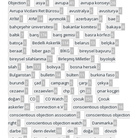
Objection
1
asya
1
avrupa
41
avrupa konseyi
26
Avrupa Vicdani Ret Bürosu
2
avustralya
5
avusturya
2
AYİM
1
AYM
14
ayrımcılık
1
azerbaycan
8
bae
2
bahçeşehir üniversitesi
1
bakanlar komitesi
4
bakaya
8
baltık
7
barış
174
barış gemisi
1
basra körfezi
5
batoça
1
Bedelli Askerlik
114
belarus
13
belçika
6
beraat
1
biber gazı
8
BİKG
1
bireysel başvuru
2
bireysel silahlanma
71
Birleşmiş Milletler
2
biyolojik
silah
1
bm
172
bolivya
2
bosna hersek
2
Bulgaristan
3
bulletin
14
bülten
11
burkina faso
1
burundi
2
çad
1
campaign
5
çarşı
1
çekya
1
cezaevi
1
cezaevleri
6
chp
1
çin
35
çınar koçgiri
doğan
3
CO
1
CO Watch
2
çocuk
150
Çocuk
askerler
45
connection e.V
7
conscientious objection
16
conscientious objection association
5
conscientious objection
right
1
conscientious objection watch
9
Danimarka
6
darbe
76
derin devlet
10
din
3
doğa
10
dövizli