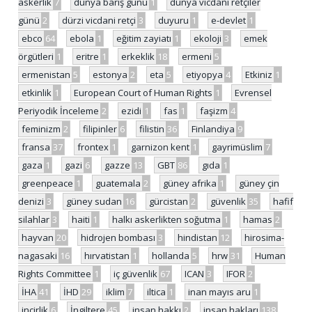
askerlik
7
dünya barış günü
1
dünya vicdani retçiler
günü
2
dürzi vicdani retçi
3
duyuru
1
e-devlet
1
ebco
64
ebola
1
eğitim zayiatı
1
ekoloji
3
emek
örgütleri
1
eritre
1
erkeklik
18
ermeni
5
ermenistan
5
estonya
2
eta
5
etiyopya
4
Etkiniz
1
etkinlik
1
European Court of Human Rights
1
Evrensel
Periyodik İnceleme
2
ezidi
1
fas
1
faşizm
4
feminizm
2
filipinler
6
filistin
36
Finlandiya
9
fransa
37
frontex
1
garnizon kent
1
gayrimüslim
7
gaza
1
gazi
6
gazze
13
GBT
86
gıda
1
greenpeace
1
guatemala
2
güney afrika
1
güney çin
denizi
3
güney sudan
16
gürcistan
2
güvenlik
35
hafif
silahlar
3
haiti
1
halkı askerlikten soğutma
1
hamas
2
hayvan
20
hidrojen bombası
3
hindistan
12
hirosima-
nagasaki
16
hırvatistan
1
hollanda
5
hrw
31
Human
Rights Committee
1
iç güvenlik
67
ICAN
3
IFOR
2
İHA
41
İHD
29
iklim
7
iltica
1
inan mayıs aru
1
incirlik
6
İngiltere
45
insan hakkı
2
insan hakları
138