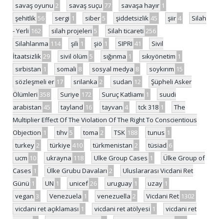
savaş oyunu
2
savaş suçu
77
savaşa hayır
1
şehitlik
56
sergi
1
siber
5
şiddetsizlik
45
şiir
4
Silah
- Yerli
162
silah projeleri
5
Silah ticareti
256
Silahlanma
114
şili
1
şiö
1
SIPRI
41
Sivil
İtaatsizlik
29
sivil ölüm
5
sığınma
1
sıkıyönetim
1
sırbistan
1
somali
8
sosyal medya
8
soykırım
15
sözleşmeli er
17
srilanka
2
sudan
12
Şüpheli Asker
Ölümleri
358
Suriye
172
Suruç Katliamı
1
suudi
arabistan
45
tayland
16
tayvan
4
tck 318
1
The
Multiplier Effect Of The Violation Of The Right To Conscientious
Objection
1
tihv
5
toma
2
TSK
188
tunus
1
turkey
2
türkiye
410
türkmenistan
2
tüsiad
6
ucm
10
ukrayna
118
Ulke Group Cases
1
Ülke Group of
Cases
1
Ülke Grubu Davaları
2
Uluslararası Vicdani Ret
Günü
1
UN
1
unicef
26
uruguay
1
uzay
1
vegan
3
Venezuela
1
venezuella
2
Vicdani Ret
1302
vicdani ret açıklaması
1
vicdani ret atölyesi
1
vicdani ret