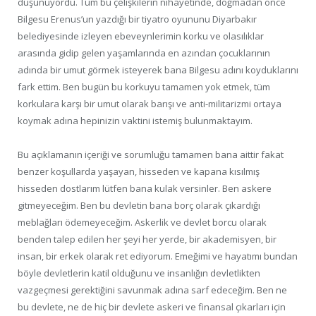
düşünüyordu. Tüm bu çelişkilerin nihayetinde, doğmadan önce
Bilgesu Erenus’un yazdığı bir tiyatro oyununu Diyarbakır
belediyesinde izleyen ebeveynlerimin korku ve olasılıklar
arasında gidip gelen yaşamlarında en azından çocuklarının
adında bir umut görmek isteyerek bana Bilgesu adını koyduklarını
fark ettim. Ben bugün bu korkuyu tamamen yok etmek, tüm
korkulara karşı bir umut olarak barışı ve anti-militarizmi ortaya
koymak adına hepinizin vaktini istemiş bulunmaktayım.
Bu açıklamanın içeriği ve sorumluğu tamamen bana aittir fakat
benzer koşullarda yaşayan, hisseden ve kapana kısılmış
hisseden dostlarım lütfen bana kulak versinler. Ben askere
gitmeyeceğim. Ben bu devletin bana borç olarak çıkardığı
meblağları ödemeyeceğim. Askerlik ve devlet borcu olarak
benden talep edilen her şeyi her yerde, bir akademisyen, bir
insan, bir erkek olarak ret ediyorum. Emeğimi ve hayatımı bundan
böyle devletlerin katil olduğunu ve insanlığın devletlikten
vazgeçmesi gerektiğini savunmak adına sarf edeceğim. Ben ne
bu devlete, ne de hiç bir devlete askeri ve finansal çıkarları için