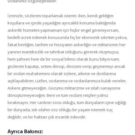
vicdanımız özgürleştirebilir.
İzninizle, sözlerimi toparlamak isterim. Ben, kendi geldiğim
koşullara ve içinde yaşadığım ayrıcalıklı konuma baktığımda
askerlik hizmetini yapmamam için hiçbir engel göremiyorsam,
bedelli ücreti ödemek konusunda hiç bir ekonomik sıkıntım yoksa,
fakat benliğim, tarihim ve hissiyatım askerliğin ve militarizmin her
yanının mantıksızlık ve tahribat olduğunu görerek oluşmuşsa,
hem şahsen hem de bir sosyal bilimci olarak bunu biliyorsam;
gözlerimi kapatıp, sırtımı dönüp, dövizimi verip geçmemeyi ancak
bir vicdan muhakemesi olarak sizlere, aileme ve dostlarıma
açıklayabilirim. Lütfen, vicdanıma ve vicdanlarımıza kulak verelim.
Askere gitmeyeceğim. Gücümü militarizme ve silah sanayisine
dönüştürmeyeceğim. Beni ve tüm vicdani retçileri yalnız
bırakmayın. Her canlının sözü olduğu, tüm dünyaların içine sığdığı
bir dünyada, tek silahın söz olduğu bir yaşam istemek suç
değildir, ve bir haktan çok insanlık ödevidir.
Ayrıca Bakınız: