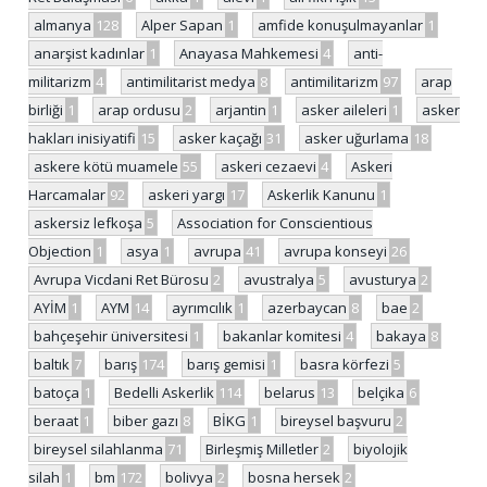
almanya
128
Alper Sapan
1
amfide konuşulmayanlar
1
anarşist kadınlar
1
Anayasa Mahkemesi
4
anti-
militarizm
4
antimilitarist medya
8
antimilitarizm
97
arap
birliği
1
arap ordusu
2
arjantin
1
asker aileleri
1
asker
hakları inisiyatifi
15
asker kaçağı
31
asker uğurlama
18
askere kötü muamele
55
askeri cezaevi
4
Askeri
Harcamalar
92
askeri yargı
17
Askerlik Kanunu
1
askersiz lefkoşa
5
Association for Conscientious
Objection
1
asya
1
avrupa
41
avrupa konseyi
26
Avrupa Vicdani Ret Bürosu
2
avustralya
5
avusturya
2
AYİM
1
AYM
14
ayrımcılık
1
azerbaycan
8
bae
2
bahçeşehir üniversitesi
1
bakanlar komitesi
4
bakaya
8
baltık
7
barış
174
barış gemisi
1
basra körfezi
5
batoça
1
Bedelli Askerlik
114
belarus
13
belçika
6
beraat
1
biber gazı
8
BİKG
1
bireysel başvuru
2
bireysel silahlanma
71
Birleşmiş Milletler
2
biyolojik
silah
1
bm
172
bolivya
2
bosna hersek
2