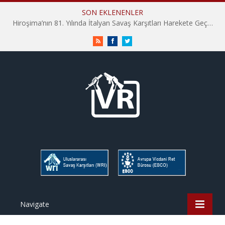
SON EKLENENLER
Hiroşima’nın 81. Yılında İtalyan Savaş Karşıtları Harekete Geçti: “Hatırlamak yeterli değil”
RSS
Facebook
Twitter
Navigate