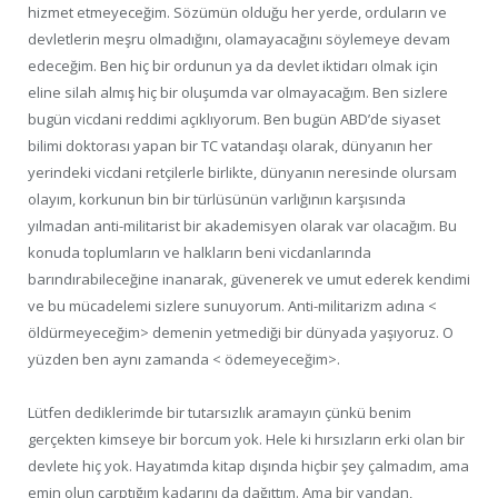
hizmet etmeyeceğim. Sözümün olduğu her yerde, orduların ve
devletlerin meşru olmadığını, olamayacağını söylemeye devam
edeceğim. Ben hiç bir ordunun ya da devlet iktidarı olmak için
eline silah almış hiç bir oluşumda var olmayacağım. Ben sizlere
bugün vicdani reddimi açıklıyorum. Ben bugün ABD’de siyaset
bilimi doktorası yapan bir TC vatandaşı olarak, dünyanın her
yerindeki vicdani retçilerle birlikte, dünyanın neresinde olursam
olayım, korkunun bin bir türlüsünün varlığının karşısında
yılmadan anti-militarist bir akademisyen olarak var olacağım. Bu
konuda toplumların ve halkların beni vicdanlarında
barındırabileceğine inanarak, güvenerek ve umut ederek kendimi
ve bu mücadelemi sizlere sunuyorum. Anti-militarizm adına <
öldürmeyeceğim> demenin yetmediği bir dünyada yaşıyoruz. O
yüzden ben aynı zamanda < ödemeyeceğim>.
Lütfen dediklerimde bir tutarsızlık aramayın çünkü benim
gerçekten kimseye bir borcum yok. Hele ki hırsızların erki olan bir
devlete hiç yok. Hayatımda kitap dışında hiçbir şey çalmadım, ama
emin olun çarptığım kadarını da dağıttım. Ama bir yandan,