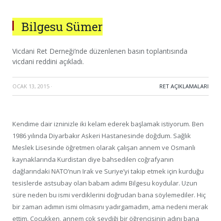
Bilgesu Sümer
Vicdani Ret Derneği’nde düzenlenen basın toplantısında
vicdani reddini açıkladı.
OCAK 13, 2015
·
RET AÇIKLAMALARI
Kendime dair izninizle iki kelam ederek başlamak istiyorum. Ben
1986 yılında Diyarbakır Askeri Hastanesinde doğdum. Sağlık
Meslek Lisesinde öğretmen olarak çalışan annem ve Osmanlı
kaynaklarında Kurdistan diye bahsedilen coğrafyanın
dağlarındaki NATO’nun Irak ve Suriye’yi takip etmek için kurduğu
tesislerde astsubay olan babam adımı Bilgesu koydular. Uzun
süre neden bu ismi verdiklerini doğrudan bana söylemediler. Hiç
bir zaman adımın
ismi olmasını yadırgamadım, ama nedeni merak
ettim. Çocukken, annem çok sevdiği bir öğrencisinin adını bana