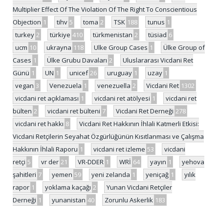
Multiplier Effect Of The Violation Of The Right To Conscientious
Objection
1
tihv
5
toma
2
TSK
188
tunus
1
turkey
2
türkiye
410
türkmenistan
2
tüsiad
6
ucm
10
ukrayna
118
Ulke Group Cases
1
Ülke Group of
Cases
1
Ülke Grubu Davaları
2
Uluslararası Vicdani Ret
Günü
1
UN
1
unicef
26
uruguay
1
uzay
1
vegan
3
Venezuela
1
venezuella
2
Vicdani Ret
1302
vicdani ret açıklaması
1
vicdani ret atölyesi
1
vicdani ret
bülten
2
vicdani ret bülteni
7
Vicdani Ret Derneği
278
vicdani ret hakkı
8
Vicdani Ret Hakkının İhlali Katmerli Etkisi:
Vicdani Retçilerin Seyahat Özgürlüğünün Kısıtlanması ve Çalışma
Hakkının İhlali Raporu
1
vicdani ret izleme
53
vicdani
retçi
5
vr der
21
VR-DDER
1
WRİ
64
yayın
1
yehova
şahitleri
7
yemen
59
yeni zelanda
1
yeniçağ
1
yılık
rapor
1
yoklama kaçağı
2
Yunan Vicdani Retçiler
Derneği
1
yunanistan
40
Zorunlu Askerlik
183