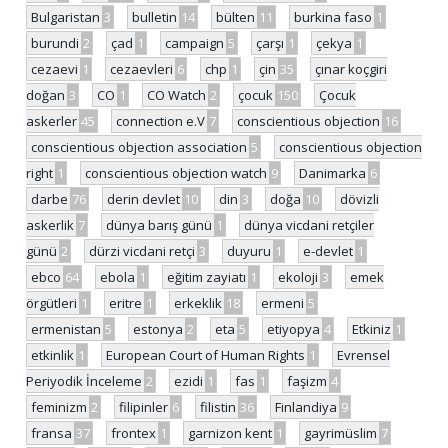
Bulgaristan
3
bulletin
14
bülten
11
burkina faso
1
burundi
2
çad
1
campaign
5
çarşı
1
çekya
1
cezaevi
1
cezaevleri
6
chp
1
çin
35
çınar koçgiri
doğan
3
CO
1
CO Watch
2
çocuk
150
Çocuk
askerler
45
connection e.V
7
conscientious objection
16
conscientious objection association
5
conscientious objection
right
1
conscientious objection watch
9
Danimarka
6
darbe
76
derin devlet
10
din
3
doğa
10
dövizli
askerlik
7
dünya barış günü
1
dünya vicdani retçiler
günü
2
dürzi vicdani retçi
3
duyuru
1
e-devlet
1
ebco
64
ebola
1
eğitim zayiatı
1
ekoloji
3
emek
örgütleri
1
eritre
1
erkeklik
18
ermeni
5
ermenistan
5
estonya
2
eta
5
etiyopya
4
Etkiniz
1
etkinlik
1
European Court of Human Rights
1
Evrensel
Periyodik İnceleme
2
ezidi
1
fas
1
faşizm
4
feminizm
2
filipinler
6
filistin
36
Finlandiya
9
fransa
37
frontex
1
garnizon kent
1
gayrimüslim
7