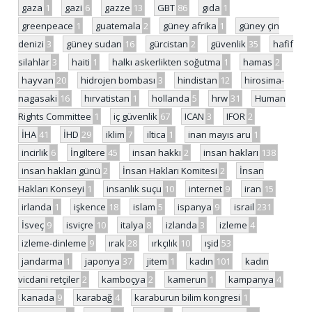
gaza
1
gazi
6
gazze
13
GBT
86
gıda
1
greenpeace
1
guatemala
2
güney afrika
1
güney çin
denizi
3
güney sudan
16
gürcistan
2
güvenlik
35
hafif
silahlar
3
haiti
1
halkı askerlikten soğutma
1
hamas
2
hayvan
20
hidrojen bombası
3
hindistan
12
hirosima-
nagasaki
16
hırvatistan
1
hollanda
5
hrw
31
Human
Rights Committee
1
iç güvenlik
67
ICAN
3
IFOR
2
İHA
41
İHD
29
iklim
7
iltica
1
inan mayıs aru
1
incirlik
6
İngiltere
45
insan hakkı
2
insan hakları
138
insan hakları günü
2
İnsan Hakları Komitesi
2
İnsan
Hakları Konseyi
1
insanlık suçu
10
internet
9
iran
15
irlanda
1
işkence
18
islam
5
ispanya
9
israil
231
İsveç
9
isviçre
10
italya
8
izlanda
3
izleme
4
izleme-dinleme
9
ırak
28
ırkçılık
10
ışid
53
jandarma
1
japonya
37
jitem
1
kadın
101
kadın
vicdani retçiler
2
kamboçya
2
kamerun
1
kampanya
4
kanada
9
karabağ
4
karaburun bilim kongresi
1