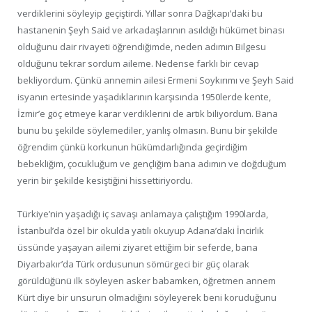
verdiklerini söyleyip geçiştirdi. Yıllar sonra Dağkapı’daki bu
hastanenin Şeyh Said ve arkadaşlarının asıldığı hükümet binası
olduğunu dair rivayeti öğrendiğimde, neden adımın Bilgesu
olduğunu tekrar sordum aileme. Nedense farklı bir cevap
bekliyordum. Çünkü annemin ailesi Ermeni Soykırımı ve Şeyh Said
isyanın ertesinde yaşadıklarının karşısında 1950lerde kente,
İzmir’e göç etmeye karar verdiklerini de artık biliyordum. Bana
bunu bu şekilde söylemediler, yanlış olmasın. Bunu bir şekilde
öğrendim çünkü korkunun hükümdarlığında geçirdiğim
bebekliğim, çocukluğum ve gençliğim bana adımın ve doğduğum
yerin bir şekilde kesiştiğini hissettiriyordu.
Türkiye’nin yaşadığı iç savaşı anlamaya çalıştığım 1990larda,
İstanbul’da özel bir okulda yatılı okuyup Adana’daki İncirlik
üssünde yaşayan ailemi ziyaret ettiğim bir seferde, bana
Diyarbakır’da Türk ordusunun sömürgeci bir güç olarak
görüldüğünü ilk söyleyen asker babamken, öğretmen annem
Kürt diye bir unsurun olmadığını söyleyerek beni koruduğunu