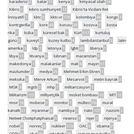
karadeniz
2
katar
11
kenya
1
kimyasal silah
19
Kıbrıs
1
kıbrıs cumhuriyeti
12
Kıbrıs'ta Vicdani Ret
İnisiyatifi
1
kktc
3
kktc-vr
179
kolombiya
48
kongo
1
kontrgerilla
2
kore
49
korucu
30
kosova
1
kosta
rika
1
küba
2
küresel bak
1
Kürt
317
kurtuluş
günü
2
kuveyt
2
kuzey kutbu
4
lambdaistanbul
1
latin
amerika
1
ldp
1
letonya
1
lgbti
40
liberya
1
libya
11
litvanya
6
lübnan
3
macaristan
1
makedonya
1
malakanlar
3
mali
8
mayın
51
mazlumder
2
medya
25
Mehmet Erkin Ekren
1
meksika
1
Merve Arkun
1
Mesarvot
2
metin bayrak
2
MGK
9
mgsb
2
mhp
1
militarizasyon
1
Militarizm
123
milliyetçilik
7
misket bombası
10
MİT
12
mısır
16
mobese
1
monitor
1
mülteci
76
murat
kanatlı
21
myanmar
8
namibya
1
nato
107
nazizm
1
Netiwit Chotiphatphaisal
1
newroz
1
nijer
1
nijerya
8
nobel
9
norveç
3
nükleer
113
OAC
9
obama
2
ODTÜ
1
ohal
43
ortadoğu
15
osman murat ülke
2