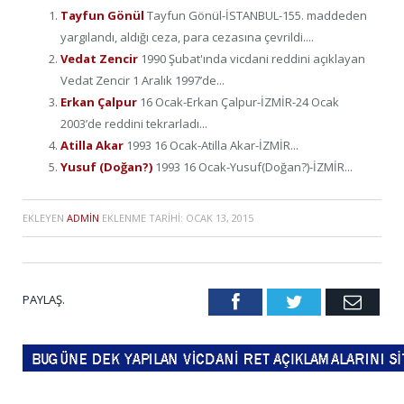
Tayfun Gönül
Tayfun Gönül-İSTANBUL-155. maddeden
yargılandı, aldığı ceza, para cezasına çevrildi....
Vedat Zencir
1990 Şubat'ında vicdani reddini açıklayan
Vedat Zencir 1 Aralık 1997’de...
Erkan Çalpur
16 Ocak-Erkan Çalpur-İZMİR-24 Ocak
2003’de reddini tekrarladı...
Atilla Akar
1993 16 Ocak-Atilla Akar-İZMİR...
Yusuf (Doğan?)
1993 16 Ocak-Yusuf(Doğan?)-İZMİR...
EKLEYEN
ADMIN
EKLENME TARIHI:
OCAK 13, 2015
PAYLAŞ.
Facebook
Twitter
Emai