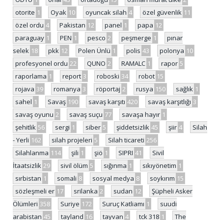
otorite
1
Oyak
10
oyuncak silah
4
özel güvenlik
11
özel ordu
4
Pakistan
12
panel
1
papa
12
paraguay
1
PEN
1
pesco
2
peşmerge
1
pınar
selek
18
pkk
12
Polen Ünlü
1
polis
43
polonya
10
profesyonel ordu
22
QUNO
2
RAMALC
1
rapor
5
raporlama
1
report
3
roboski
34
robot
15
rojava
39
romanya
3
röportaj
2
rusya
150
sağlık
1
sahel
1
Savaş
190
savaş karşıtı
420
savaş karşıtlığı
3
savaş oyunu
2
savaş suçu
77
savaşa hayır
1
şehitlik
56
sergi
1
siber
5
şiddetsizlik
45
şiir
4
Silah
- Yerli
162
silah projeleri
5
Silah ticareti
256
Silahlanma
114
şili
1
şiö
1
SIPRI
41
Sivil
İtaatsizlik
29
sivil ölüm
5
sığınma
1
sıkıyönetim
1
sırbistan
1
somali
8
sosyal medya
8
soykırım
15
sözleşmeli er
17
srilanka
2
sudan
12
Şüpheli Asker
Ölümleri
358
Suriye
172
Suruç Katliamı
1
suudi
arabistan
45
tayland
16
tayvan
4
tck 318
1
The