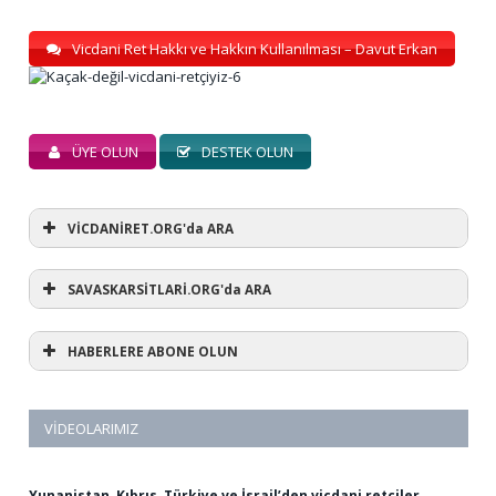
Vicdani Ret Hakkı ve Hakkın Kullanılması – Davut Erkan
ÜYE OLUN
DESTEK OLUN
VİCDANİRET.ORG'da ARA
SAVASKARSİTLARİ.ORG'da ARA
HABERLERE ABONE OLUN
VIDEOLARIMIZ
Yunanistan, Kıbrıs, Türkiye ve İsrail’den vicdani retçiler