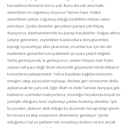
kanaatimce kimsenin borcu yok. Bunu dersek ama halkı
askerlikten mi soğutmuş oluyoruz? Bence hayır. Halkın
askerlikten çoktan soğumuş olduğu bedellinin miktarı zaten
yansıtıyor. Çünkü devletler gerçekten paraya çok ihtiyaç
duyuyorsa, darphanelerinde bu parayı basabilirler. Doğayı altına
üstüne getirenleri, zeytinlikleri banknotlara dönüştürenleri,
toprağı siyanürleyip altın çıkaranları, insanları kar için diri diri
madenlere gömenleri koruyabilmek için para yeterli değildir.
Yanlış görmüyorsak, ki görmüyoruz, onların ihtiyacı olan hiçbir
zaman salt para değil. Bizim ekonomik gücümüzle kendi militarist
konumlarını pekiştirmektir. Yoksa bastıkları kağıtları kimsenin
emeğini satıp, piyasadan toplayıp, devlete geri vermesinin akılla
açıklanacak bir yanı yok. Eğer Allah ve öteki Tanrılar dünyaya gök
kubbenin üzerinden bakıyorlarsa, insanlığın hesabında büyük bir
yanlışlık olduğunu bize söylemeyi çoktan bırakmış olmalılar. İşte
bu yüzden, akılsızın akıllı olduğu bu düzende, hesap kitap işlerini
bir kenara bırakıp vicdanımızı dinlememiz gerekiyor. İçinde
olduğumuz hal ve şartların tek sorumlusu bizleriz ve bizi ancak