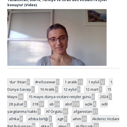
konuştu! (Video)
'dur' ihtarı
3
#refusewar
1
1 aralık
11
1 eylül
12
1.
Dünya Savaşı
5
10 Aralık
1
12 eylül
3
12 mart
1
15
Mayıs
44
15 mayıs dünya vicdani retçiler günü
6
2024
1
28 şubat
2
318
59
ab
24
abd
319
açlık
6
adil
yargılanma hakkı
1
Af Örgütü
61
afganistan
31
afrika
9
afrika birliği
1
agit
1
aihm
26
Akdeniz Vicdani
Ret Buluşması
6
akka
1
alevi
1
ali fikri ışık
13